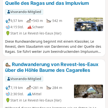
Quelle des Ragas und das Impluvium
Abschnitt mit starkem Höhenunterschied komplett neu
angelegt, um vom Staudamm aus über den Hügel zur Route
Visorando-Mitglied
des Carrières zu gelangen.Vergessen Sie nicht Ihre
Gartenschere, um zur Pflege dieses Weges beizutragen.
9,57 km
+543 m
-542 m
4:15 Std.
Schwer
Start in Le Revest-les-Eaux (Var)
Diese Rundwanderung beginnt mit einem Klassiker, Le
Revest, dem Staudamm von Dardennes und der Quelle des
Ragas. Sie führt weiter zum beeindruckenden Impluvium
(auf den Karten als Citerne d'Estienne oder d'Orves
verzeichnet) auf dem Plateau von Siou Blanc. Unterwegs
Rundwanderung von Revest-les-Eaux
bieten sich einige Ausblicke auf den Mont Caume, den
über die Höhle Baume des Cagarelles
Faron, die Bucht von Toulon und die Îles d'Hyères.
Visorando-Mitglied
7,19 km
+281 m
-284 m
2:30 Std.
Mittel
Start in Le Revest-les-Eaux (Var)