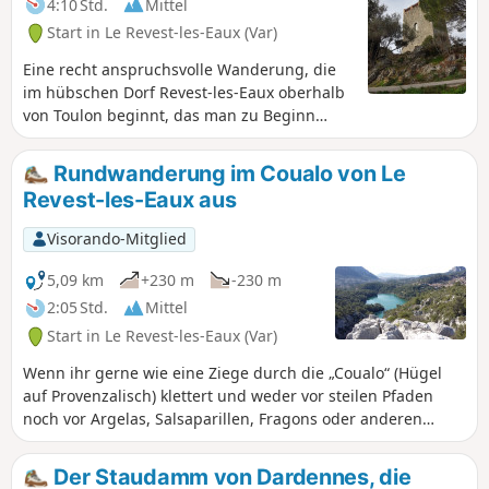
4:10 Std.
Mittel
Start in Le Revest-les-Eaux (Var)
Eine recht anspruchsvolle Wanderung, die
im hübschen Dorf Revest-les-Eaux oberhalb
von Toulon beginnt, das man zu Beginn
besucht, um seine schönen kleinen Gassen
und seinen majestätischen Turm aus dem
Rundwanderung im Coualo von Le
13. Jahrhundert zu entdecken. Die
Revest-les-Eaux aus
Wanderung wurde heute (20.03.2024)
geändert, um böse Überraschungen wie
Visorando-Mitglied
gesperrte oder privat genutzte Wege zu
vermeiden.
5,09 km
+230 m
-230 m
2:05 Std.
Mittel
Start in Le Revest-les-Eaux (Var)
Wenn ihr gerne wie eine Ziege durch die „Coualo“ (Hügel
auf Provenzalisch) klettert und weder vor steilen Pfaden
noch vor Argelas, Salsaparillen, Fragons oder anderen
Kermeseichen Angst habt, dann ist diese Rundwanderung
genau das Richtige für euch.Vollständiges Eintauchen in die
Der Staudamm von Dardennes, die
Macchia und Einsamkeit garantiert. Dieser Weg wurde im