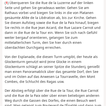
(
1
) Überqueren Sie die Rue de la Luzerne auf der linken
Seite und gehen Sie geradeaus weiter. Gehen Sie am
Rathaus vorbei und biegen Sie links in die von Platanen
gesäumte Allée de la Libération ab, bis zur Kirche. Gehen
Sie diesen Aufstieg sowie die Rue de la Paix hinauf, biegen
Sie rechts in die Rue Jean Aicard, die Rue Lazare Carnot und
dann in die Rue de la Tour ein. Wenn Sie sich nach Gefühl
weiter bergauf orientieren, gelangen Sie zum
mittelalterlichen Turm, den Sie hier durch einen
überdachten Durchgang erreichen.
Von der Esplanade, die diesen Turm umgibt, der heute als
Glockenturm genutzt wird (eine Glocke in einem
Glockenturm schlägt an seiner Spitze die Stunden), genießt
man einen Panoramablick über das gesamte Dorf, den See
und im Osten auf das Anwesen La Tourravelle, den Mont
Combes, die Schlucht des Ragas usw.
Der Abstieg erfolgt über die Rue de la Tour, die Rue Carnot
und die Rue de la Paix oder über einen beliebigen anderen
Weg durch die Gassen des Dorfes, die einen Besuch wert
sind. Man gelangt zum Boulevard de l’Égalité und dann zum