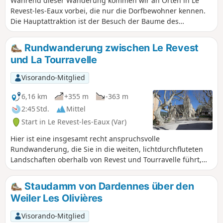
Während dieser Wanderung kommen wir an Orten in Le
Revest-les-Eaux vorbei, die nur die Dorfbewohner kennen.
Die Hauptattraktion ist der Besuch der Baume des
Cagarelles, die ihren Namen zweifellos von den
Ziegenkotklumpen auf ihrem Boden hat, als es dort noch
Rundwanderung zwischen Le Revest
Herden gab. Es ist eine schöne, weitläufige Höhle mit einem
und La Tourravelle
schönen Blick bis zum Meer. Wir steigen über einen sehr
steilen Pfad hinab, wobei uns zwischen den Bäumen
Visorando-Mitglied
angebrachte Seile helfen. Auf dem Rückweg können wir
den Taubenschlag besichtigen, der 2005 vom
6,16 km
+355 m
-363 m
Architekten/Maurer Jean-Pierre Willot im Auftrag der
2:45 Std.
Mittel
Gemeinde restauriert wurde. Rückweg durch das Viertel Les
Start in Le Revest-les-Eaux (Var)
Arrosants... das seinen Namen zu Recht trägt!
Hier ist eine insgesamt recht anspruchsvolle
Rundwanderung, die Sie in die weiten, lichtdurchfluteten
Landschaften oberhalb von Revest und Tourravelle führt,
mit den majestätischen Kalksteinhügeln des Hinterlands
von Toulon als Kulisse.
Staudamm von Dardennes über den
Weiler Les Olivières
Visorando-Mitglied