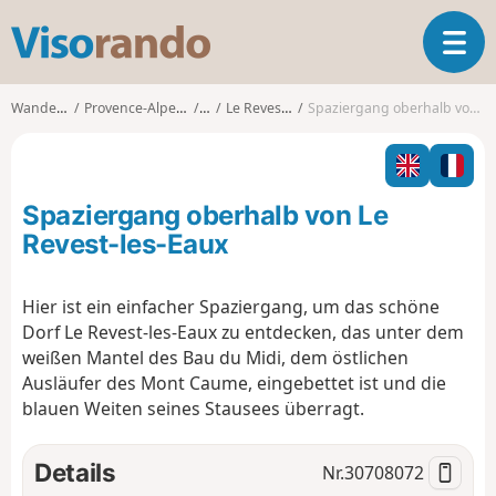
V
T
i
o
s
g
o
Wanderungen
Provence-Alpes-Côte d'Azur
Var
Le Revest-les-Eaux
Spaziergang oberhalb von Le Revest-les-Eaux
g
r
l
a
e
n
n
d
Spaziergang oberhalb von Le
a
o
v
Revest-les-Eaux
i
g
Hier ist ein einfacher Spaziergang, um das schöne
a
Dorf Le Revest-les-Eaux zu entdecken, das unter dem
t
i
weißen Mantel des Bau du Midi, dem östlichen
o
Ausläufer des Mont Caume, eingebettet ist und die
n
blauen Weiten seines Stausees überragt.
Details
Nr.
30708072