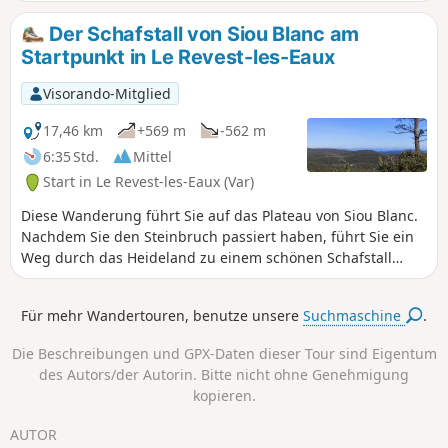
Felsvorsprungs arbeiteten, als Schattenuhr diente.
Der Schafstall von Siou Blanc am
Startpunkt in Le Revest-les-Eaux
Visorando-Mitglied
17,46 km
+569 m
-562 m
6:35 Std.
Mittel
Start in Le Revest-les-Eaux (Var)
Diese Wanderung führt Sie auf das Plateau von Siou Blanc.
Nachdem Sie den Steinbruch passiert haben, führt Sie ein
Weg durch das Heideland zu einem schönen Schafstall
unserer Region, der trotz seiner Graffitis sehenswert ist. Es
erwarten Sie zahlreiche abwechslungsreiche Landschaften
Für mehr Wandertouren, benutze unsere
Suchmaschine
.
und eine Vielzahl von Düften, die je nach Jahreszeit
variieren. Viel Spaß beim Wandern!
Die Beschreibungen und GPX-Daten dieser Tour sind Eigentum
des Autors/der Autorin. Bitte nicht ohne Genehmigung
kopieren.
AUTOR