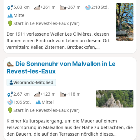
5,03 km
+261 m
-267 m
2:10 Std.
Mittel
Start in Le Revest-les-Eaux (Var)
Der 1911 verlassene Weiler Les Olivières, dessen
Ruinen einen Eindruck vom Leben an diesem Ort
vermitteln: Keller, Zisternen, Brotbackofen,
Wohnhäuser. Noch einige Überreste aus
vergangenen Zeiten. Um dorthin zu gelangen,
Die Sonnenuhr von Malvallon in Le
empfiehlt sich der klassische und immer
Revest-les-Eaux
angenehme Spaziergang zum Staudamm von Le
Revest und seiner Quelle Ragas (siehe praktische
Visorando-Mitglied
Informationen). Bei feuchtem Wetter sollte diese
Wanderung vermieden werden.
2,67 km
+123 m
-118 m
1:05 Std.
Mittel
Start in Le Revest-les-Eaux (Var)
Kleiner Kulturspaziergang, um die Mauer auf einem
Felsvorsprung in Malvallon aus der Nähe zu betrachten, die
den Bauern, die auf den Terrassen nördlich dieses