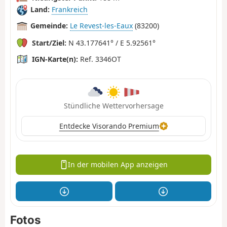
Land:
Frankreich
Gemeinde:
Le Revest-les-Eaux
(83200)
Start/Ziel:
N 43.177641° / E 5.92561°
IGN-Karte(n):
Ref. 3346OT
Stündliche Wettervorhersage
Entdecke Visorando Premium
In der mobilen App anzeigen
Fotos