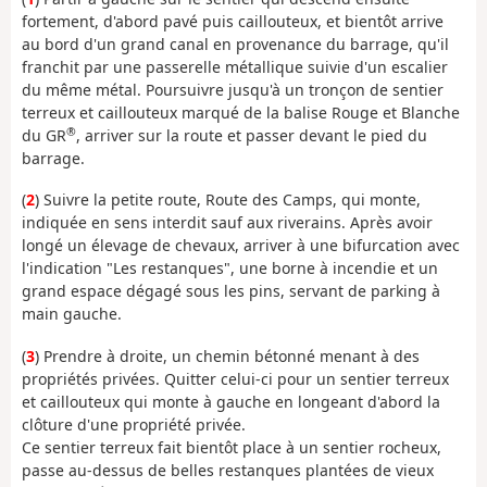
fortement, d'abord pavé puis caillouteux, et bientôt arrive
au bord d'un grand canal en provenance du barrage, qu'il
franchit par une passerelle métallique suivie d'un escalier
du même métal. Poursuivre jusqu'à un tronçon de sentier
terreux et caillouteux marqué de la balise Rouge et Blanche
®
du GR
, arriver sur la route et passer devant le pied du
barrage.
(
2
) Suivre la petite route, Route des Camps, qui monte,
indiquée en sens interdit sauf aux riverains. Après avoir
longé un élevage de chevaux, arriver à une bifurcation avec
l'indication "Les restanques", une borne à incendie et un
grand espace dégagé sous les pins, servant de parking à
main gauche.
(
3
) Prendre à droite, un chemin bétonné menant à des
propriétés privées. Quitter celui-ci pour un sentier terreux
et caillouteux qui monte à gauche en longeant d'abord la
clôture d'une propriété privée.
Ce sentier terreux fait bientôt place à un sentier rocheux,
passe au-dessus de belles restanques plantées de vieux