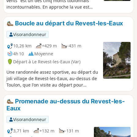
vents" est un des cinq monts toulonnais
incontournables. En approche la vue est
panoramique sur la rade du Cap Sicié à la
Presqu'Île de Giens et sur l'arrière pays
Boucle au départ du Revest-les-Eaux
toulonnais. De l'autre côté La Ciotat, la
Sainte-Baume et le Pic de Bertagne. Cette
Visorandonneur
randonnée difficile et longue demande une
bonne condition physique. La récompense,
10,26 km
+429 m
-431 m
une vue d'aigle sur toute la région. Le plus:
4h 10
Moyenne
partir et revenir d'un village typiquement
Départ à Le Revest-les-Eaux (Var)
provençal: le Revest-les-Eaux.
Une randonnée assez sportive, au départ du
joli village de Revest-les-Eaux, au-dessus de
Toulon, que l'on visite au départ pour
découvrir ses jolies petites rues et sa tour
majestueuse du XIIIe siècle. La randonnée a
Promenade au-dessus du Revest-les-
été modifiée ce jour (20/03/2024) pour éviter
Eaux
de mauvaises surprises telles que chemins
clos ou privatisés.
Visorandonneur
3,71 km
+132 m
-131 m