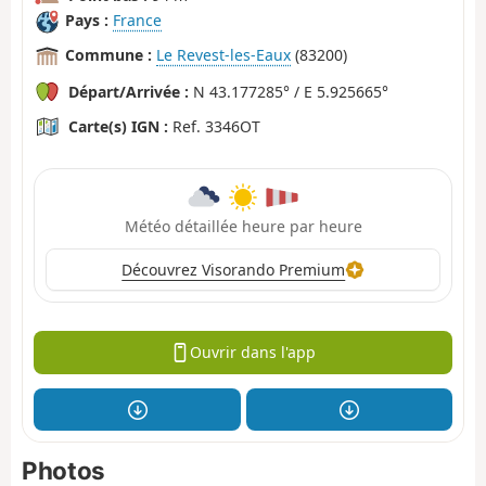
Pays :
France
Commune :
Le Revest-les-Eaux
(83200)
Départ/Arrivée :
N 43.177285° / E 5.925665°
Carte(s) IGN :
Ref. 3346OT
Météo détaillée heure par heure
Découvrez Visorando Premium
Ouvrir dans l'app
Photos