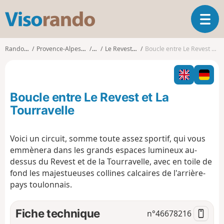
V
O
i
u
s
v
o
Randonnées
Provence-Alpes-Côte d'Azur
Var
Le Revest-les-Eaux
Boucle entre Le Revest et La Tourravelle
r
r
i
a
r
n
l
d
Boucle entre Le Revest et La
a
o
n
Tourravelle
a
v
Voici un circuit, somme toute assez sportif, qui vous
i
emmènera dans les grands espaces lumineux au-
g
a
dessus du Revest et de la Tourravelle, avec en toile de
t
fond les majestueuses collines calcaires de l'arrière-
i
pays toulonnais.
o
n
Fiche technique
n°
46678216