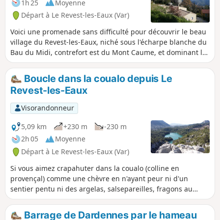
1h 25
Moyenne
Départ à Le Revest-les-Eaux (Var)
Voici une promenade sans difficulté pour découvrir le beau
village du Revest-les-Eaux, niché sous l'écharpe blanche du
Bau du Midi, contrefort est du Mont Caume, et dominant les
étendues bleues de son lac de barrage.
Boucle dans la coualo depuis Le
Revest-les-Eaux
Visorandonneur
5,09 km
+230 m
-230 m
2h 05
Moyenne
Départ à Le Revest-les-Eaux (Var)
Si vous aimez crapahuter dans la coualo (colline en
provençal) comme une chèvre en n'ayant peur ni d'un
sentier pentu ni des argelas, salsepareilles, fragons au
autres chênes kermès, alors cette boucle est pour
vous.Immersion complète dans le maquis et solitude
Barrage de Dardennes par le hameau
garantie. Ce sentier a été créé de toute pièce dans la partie