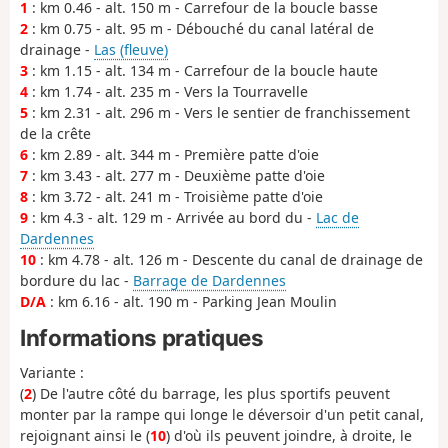
1
: km 0.46 - alt. 150 m - Carrefour de la boucle basse
2
: km 0.75 - alt. 95 m - Débouché du canal latéral de
drainage -
Las (fleuve)
3
: km 1.15 - alt. 134 m - Carrefour de la boucle haute
4
: km 1.74 - alt. 235 m - Vers la Tourravelle
5
: km 2.31 - alt. 296 m - Vers le sentier de franchissement
de la crête
6
: km 2.89 - alt. 344 m - Première patte d'oie
7
: km 3.43 - alt. 277 m - Deuxième patte d'oie
8
: km 3.72 - alt. 241 m - Troisième patte d'oie
9
: km 4.3 - alt. 129 m - Arrivée au bord du -
Lac de
Dardennes
10
: km 4.78 - alt. 126 m - Descente du canal de drainage de
bordure du lac -
Barrage de Dardennes
D/A
: km 6.16 - alt. 190 m - Parking Jean Moulin
Informations pratiques
Variante :
(
2
) De l'autre côté du barrage, les plus sportifs peuvent
monter par la rampe qui longe le déversoir d'un petit canal,
rejoignant ainsi le (
10
) d'où ils peuvent joindre, à droite, le