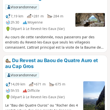
Visorandonneur
7,19 km
+281 m
-284 m
2h 30
Moyenne
Départ à Le Revest-les-Eaux (Var)
Au cours de cette randonnée, nous passerons par des
endroits du Revest-les-Eaux que seuls les villageois
connaissent. L'attrait principal est la visite de la Baume des
Cagarelles qui, sans doute, tire son nom des crottes de
chèvres sur son sol, quand il y avait encore des troupeaux.
Du Revest au Baou de Quatre Auro et
C'est une belle baume (grotte) vaste et traversante avec une
au Cap Gros
belle vue jusqu'à la mer. On y descendra par un sentier, très
pentu, aidé par des cordes disposées entre les arbres. Sur
Visorandonneur
le retour, il sera possible d'aller voir le pigeonnier restauré,
en 2005, par l'architecte/maçon Jean-Pierre Willot, sur
14,09 km
+671 m
-675 m
commande de la mairie. Retour par le quartier des
5h 55
Difficile
Arrosants... le bien-nommé !
Départ à Le Revest-les-Eaux (Var)
Le "Bau dei Quatre Ouros" ou "Rocher des 4