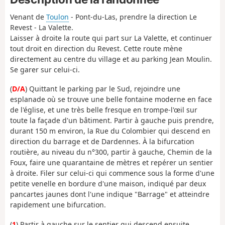
Venant de
Toulon
- Pont-du-Las, prendre la direction Le
Revest - La Valette.
Laisser à droite la route qui part sur La Valette, et continuer
tout droit en direction du Revest. Cette route mène
directement au centre du village et au parking Jean Moulin.
Se garer sur celui-ci.
(
D/A
) Quittant le parking par le Sud, rejoindre une
esplanade où se trouve une belle fontaine moderne en face
de l'église, et une très belle fresque en trompe-l'œil sur
toute la façade d'un bâtiment. Partir à gauche puis prendre,
durant 150 m environ, la Rue du Colombier qui descend en
direction du barrage et de Dardennes. À la bifurcation
routière, au niveau du n°300, partir à gauche, Chemin de la
Foux, faire une quarantaine de mètres et repérer un sentier
à droite. Filer sur celui-ci qui commence sous la forme d'une
petite venelle en bordure d'une maison, indiqué par deux
pancartes jaunes dont l'une indique "Barrage" et atteindre
rapidement une bifurcation.
(
1
) Partir à gauche sur le sentier qui descend ensuite