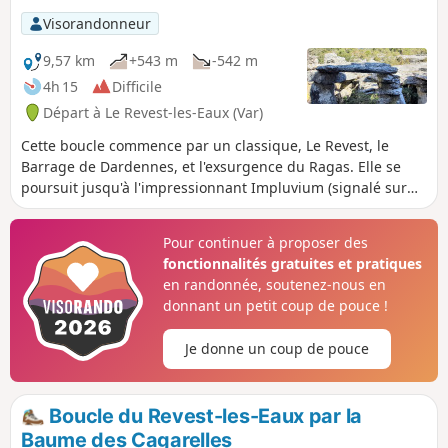
Visorandonneur
9,57 km
+543 m
-542 m
4h 15
Difficile
Départ à Le Revest-les-Eaux (Var)
Cette boucle commence par un classique, Le Revest, le
Barrage de Dardennes, et l'exsurgence du Ragas. Elle se
poursuit jusqu'à l'impressionnant Impluvium (signalé sur
les cartes comme Citerne d'Estienne ou d'Orves) sur le
plateau de Siou Blanc. En cours de chemin quelques
Pour continuer à proposer des
panoramas sur le Mont Caume, le Faron, la rade de Toulon
fonctionnalités gratuites et pratiques
et les îles d'Hyères.
en randonnée, soutenez-nous en
donnant un petit coup de pouce !
Je donne un coup de pouce
Boucle du Revest-les-Eaux par la
Baume des Cagarelles