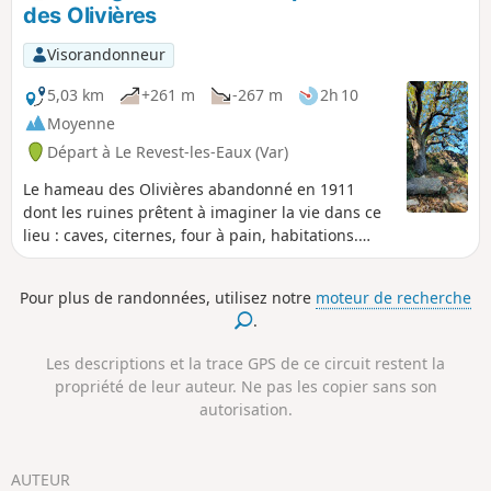
des Olivières
à fort dénivelé pour rejoindre par la colline la route des
carrières à partir du barrage.N'oubliez pas votre sécateur
Visorandonneur
pour contribuer à l'entretien de ce sentier.
5,03 km
+261 m
-267 m
2h 10
Moyenne
Départ à Le Revest-les-Eaux (Var)
Le hameau des Olivières abandonné en 1911
dont les ruines prêtent à imaginer la vie dans ce
lieu : caves, citernes, four à pain, habitations.
Encore quelques vestiges du temps passé. Et
pour y accéder, la classique et toujours plaisante
Pour plus de randonnées, utilisez notre
moteur de recherche
balade du Barrage du Revest et de sa résurgence
.
du Ragas (cf info. pratiques). Randonnée à éviter
par temps humide.
Les descriptions et la trace GPS de ce circuit restent la
propriété de leur auteur. Ne pas les copier sans son
autorisation.
AUTEUR