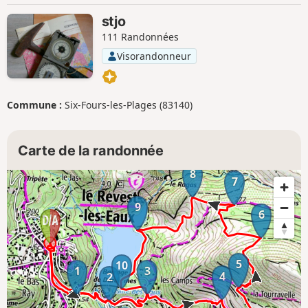
stjo
111 Randonnées
Visorandonneur
Commune :
Six-Fours-les-Plages (83140)
Carte de la randonnée
8
7
9
6
5
10
1
3
4
2