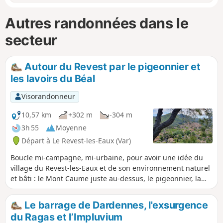
Autres randonnées dans le
secteur
Autour du Revest par le pigeonnier et
les lavoirs du Béal
Visorandonneur
10,57 km
+302 m
-304 m
3h 55
Moyenne
Départ à Le Revest-les-Eaux (Var)
Boucle mi-campagne, mi-urbaine, pour avoir une idée du
village du Revest-les-Eaux et de son environnement naturel
et bâti : le Mont Caume juste au-dessus, le pigeonnier, la
montre solaire, les lavoirs du Béal, le Las.
Le barrage de Dardennes, l'exsurgence
du Ragas et l’Impluvium