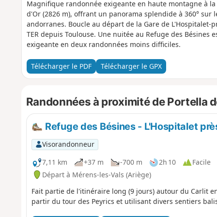
Magnifique randonnée exigeante en haute montagne à la 
d'Or (2826 m), offrant un panorama splendide à 360° sur l
andorranes. Boucle au départ de la Gare de L'Hospitalet-p
TER depuis Toulouse. Une nuitée au Refuge des Bésines e
exigeante en deux randonnées moins difficiles.
Télécharger le PDF
Télécharger le GPX
Randonnées à proximité de Portella d
Refuge des Bésines - L'Hospitalet prè
Visorandonneur
7,11 km
+37 m
-700 m
2h 10
Facile
Départ à Mérens-les-Vals (Ariège)
Fait partie de l'itinéraire long (9 jours) autour du Carlit 
partir du tour des Peyrics et utilisant divers sentiers bali