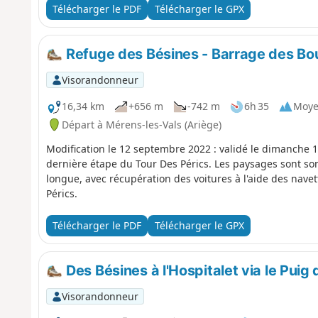
Télécharger le PDF
Télécharger le GPX
Refuge des Bésines - Barrage des Bou
Visorandonneur
16,34 km
+656 m
-742 m
6h 35
Moy
Départ à Mérens-les-Vals (Ariège)
Modification le 12 septembre 2022 : validé le dimanche
dernière étape du Tour Des Pérics. Les paysages sont 
longue, avec récupération des voitures à l'aide des navet
Pérics.
Télécharger le PDF
Télécharger le GPX
Des Bésines à l'Hospitalet via le Puig
Visorandonneur