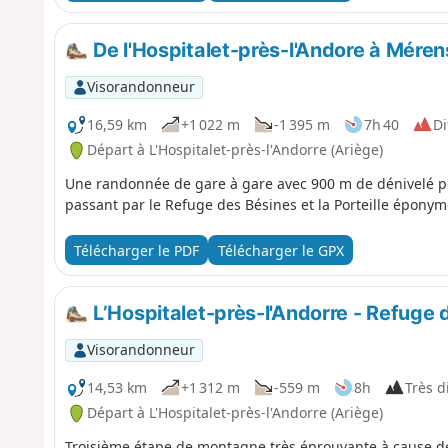
De l'Hospitalet-près-l'Andore à Méren
Visorandonneur
16,59 km
+1 022 m
-1 395 m
7h 40
Di
Départ à L'Hospitalet-près-l'Andorre (Ariège)
Une randonnée de gare à gare avec 900 m de dénivelé pos
passant par le Refuge des Bésines et la Porteille épony
Télécharger le PDF
Télécharger le GPX
L’Hospitalet-près-l'Andorre - Refuge
Visorandonneur
14,53 km
+1 312 m
-559 m
8h
Très di
Départ à L'Hospitalet-près-l'Andorre (Ariège)
Troisième étape de montagne très éprouvante à cause des