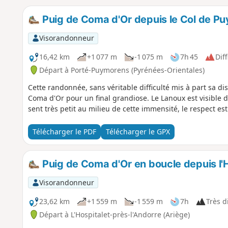
Puig de Coma d'Or depuis le Col de P
Visorandonneur
16,42 km
+1 077 m
-1 075 m
7h 45
Diff
Départ à Porté-Puymorens (Pyrénées-Orientales)
Cette randonnée, sans véritable difficulté mis à part sa d
Coma d'Or pour un final grandiose. Le Lanoux est visible dan
sent très petit au milieu de cette immensité, le respect est 
Télécharger le PDF
Télécharger le GPX
Puig de Coma d'Or en boucle depuis l'H
Visorandonneur
23,62 km
+1 559 m
-1 559 m
7h
Très di
Départ à L'Hospitalet-près-l'Andorre (Ariège)