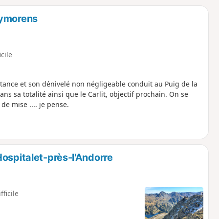
o
a
uymorens
i
m
p
icile
istance et son dénivelé non négligeable conduit au Puig de la
s sa totalité ainsi que le Carlit, objectif prochain. On se
de mise .... je pense.
ospitalet-près-l'Andorre
fficile