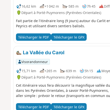
16,62 km
+1 042 m
-585 m
7h 45
Diff
Départ à Porté-Puymorens (Pyrénées-Orientales)
Fait partie de l'itinéraire long (9 jours) autour du Carlit
Peyrics et utilisant divers sentiers balisés.
Télécharger le PDF
Télécharger le GPX
La Vallée du Carol
Visorandonneur
15,71 km
+265 m
-639 m
5h 15
Moy
Départ à Porté-Puymorens (Pyrénées-Orientales)
Cet itinéraire vous fera découvrir la magnifique vallée du
dans les Pyrénées Orientales, à savoir Porté-Puymorens, Po
aller simple : prévoir le retour (transports en commun ou
Télécharger le PDF
Télécharger le GPX