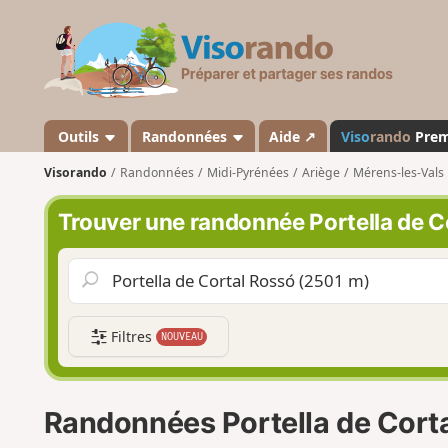
V
i
s
o
r
a
Outils
Randonnées
Aide ↗
Viso
rando
Pre
n
Visorando
Randonnées
Midi-Pyrénées
Ariège
Mérens-les-Vals
d
o
Trouver une randonnée Portella de C
Filtres
NOUVEAU
Randonnées Portella de Corta