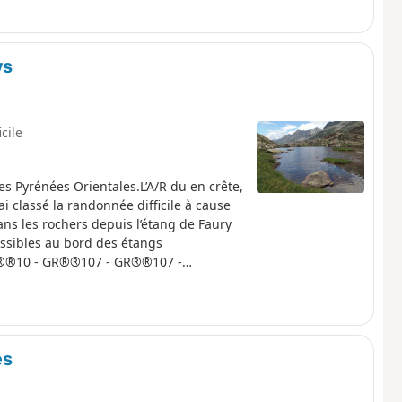
ys
icile
s Pyrénées Orientales.L’A/R du en crête,
’ai classé la randonnée difficile à cause
ans les rochers depuis l’étang de Faury
ssibles au bord des étangs
 GR®®10 - GR®®107 - GR®®107 -
Tour des Montagnes d'Ax empruntés.
r le terrain. ⚠️ Du (8) au (A) vous êtes
e d’Orlu, une règlementation est à
es