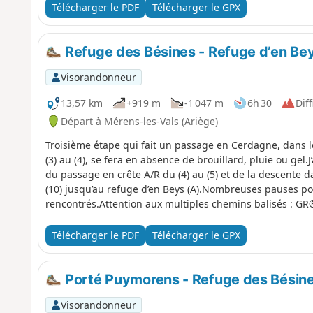
Télécharger le PDF
Télécharger le GPX
Refuge des Bésines - Refuge d’en Be
Visorandonneur
13,57 km
+919 m
-1 047 m
6h 30
Diff
Départ à Mérens-les-Vals (Ariège)
Troisième étape qui fait un passage en Cerdagne, dans le
(3) au (4), se fera en absence de brouillard, pluie ou gel.J
du passage en crête A/R du (4) au (5) et de la descente d
(10) jusqu’au refuge d’en Beys (A).Nombreuses pauses po
rencontrés.Attention aux multiples chemins balisés :
GR®®107 (variante) et GRP®® Tour des Pérics - GRP®® 
Bien suivre le descriptif, la trace gpx et les indications su
Télécharger le PDF
Télécharger le GPX
dans la Réserve Nationale de Chasse et de Faune Sauvag
respecter. Voir infos pratiques.
Porté Puymorens - Refuge des Bésin
Visorandonneur