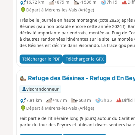
16,72 km
+875 m
-1 536 m
7h 15
Diff
Départ à Mérens-les-Vals (Ariège)
Très belle journée en haute montagne (cote 2826) après 
Bésines (eau non potable encore cette année 2024 !). Rand
déclivité importante par endroits, montée au Puig de Com
à d'autres randonnées itinérantes sur le site. La montée 
des Bésines est décrite dans Visorando. La trace gpx peut 
par mauvais temps.
Télécharger le PDF
Télécharger le GPX
Refuge des Bésines - Refuge d'En Be
Visorandonneur
7,81 km
+467 m
-603 m
3h 35
Diffici
Départ à Mérens-les-Vals (Ariège)
Fait partie de l'itinéraire long (9 jours) autour du Carlit 
partir du tour des Peyrics et utilisant divers sentiers bali