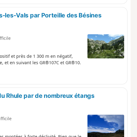
s-les-Vals par Porteille des Bésines
fficile
itif et près de 1 300 m en négatif,
me, et en suivant les GR®107C et GR®10.
 du Rhule par de nombreux étangs
fficile
 montées à forte déclivité. Bien que le