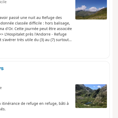
icile
avoir passé une nuit au Refuge des
onnée classée difficile : hors balisage,
a d'Or. Cette journée peut être associée
=> L’Hospitalet près l'Andorre - Refuge
s'avérer très utile du (3) au (7) surtout
ys
le
en itinérance de refuge en refuge, bâti à
sés.