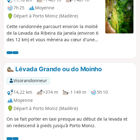
1000m. Randonnée fermée suite aux
7h 25
Moyenne
incendies 2024.
Départ à Porto Moniz (Madère)
Cette randonnée parcourt environ la moitié
de la Levada da Ribeira da Janela (environ 6
des 12 km) et vous mènera au cœur d'une
forêt dense et humide avec mur végétal,
énormes fougères et parois
impressionnantes. Quelques points de vue
sur la vallée de la Ribeira da Janela (plus
Lévada Grande ou do Moinho
longue rivière de Madère) agrémentent le
parcours. Attention, ne pas tenir compte du
Visorandonneur
dénivelé indiqué dans la fiche technique.
Celui-ci est quasiment nul.
14,22 km
+374 m
-1 149 m
5h 10
Moyenne
Départ à Porto Moniz (Madère)
On se fait porter en taxi presque au début de la levada et
on redescend à pieds jusqu'à Porto Moniz.