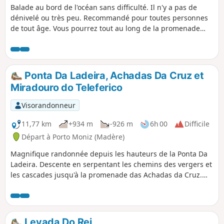
Balade au bord de l'océan sans difficulté. Il n'y a pas de
dénivelé ou très peu. Recommandé pour toutes personnes
de tout âge. Vous pourrez tout au long de la promenade
vous restaurer où vous désaltérer tout en admirant le
paysage côté océan. Vous passerez dans un tunnel
aménagé éclairé long d'une cinquantaine de mètres.
Attention le tunnel est ouvert de 9h00 à 22h00. Il est
Ponta Da Ladeira, Achadas Da Cruz et
gratuit. Vous arriverez à Câmara de Lobos un charmant
Miradouro do Teleferico
village de pêcheurs. ( Nombreux restaurants et bars). Une
balade en famille !
Visorandonneur
11,77 km
+934 m
-926 m
6h 00
Difficile
Départ à Porto Moniz (Madère)
Magnifique randonnée depuis les hauteurs de la Ponta Da
Ladeira. Descente en serpentant les chemins des vergers et
les cascades jusqu'à la promenade das Achadas da Cruz.
Remontée par le chemin Verada do Calhau jusqu’au sommet
du téléférique puis levada do calvario et retour par la route
jusqu’au point de départ.
Levada Do Rei