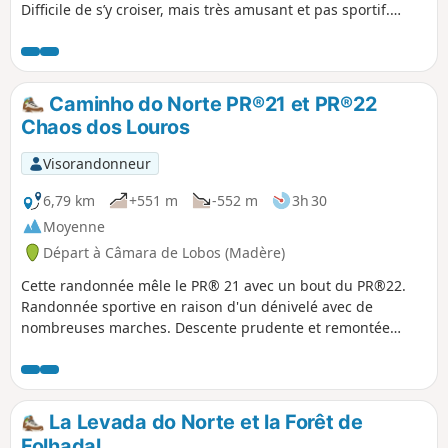
Difficile de s’y croiser, mais très amusant et pas sportif.
Cette randonnée peut se faire en 3h sans trop s’arrêter.
Prévoir des Kway, la fin est un peu moins intéressante,
même si il y a une très belle cascade. Il y a très peu
d’endroits pour pique-niquer.
Caminho do Norte PR®21 et PR®22
Chaos dos Louros
Visorandonneur
6,79 km
+551 m
-552 m
3h 30
Moyenne
Départ à Câmara de Lobos (Madère)
Cette randonnée mêle le PR® 21 avec un bout du PR®22.
Randonnée sportive en raison d'un dénivelé avec de
nombreuses marches. Descente prudente et remontée
cardio. Un vrai plaisir de réussir à franchir ce défi.
La Levada do Norte et la Forêt de
Folhadal