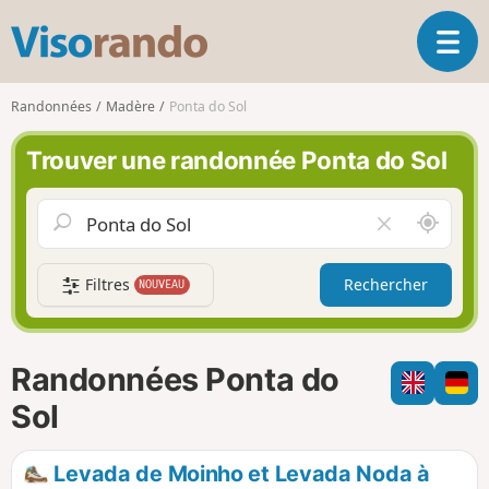
V
O
i
u
s
v
o
Randonnées
Madère
Ponta do Sol
r
r
i
a
Trouver une randonnée Ponta do Sol
r
n
l
d
a
o
A
V
n
u
i
a
t
d
v
Filtres
Rechercher
NOUVEAU
o
e
i
u
r
g
r
l
a
d
e
Randonnées Ponta do
t
e
c
i
m
h
Sol
o
o
a
n
i
m
Levada de Moinho et Levada Noda à
p