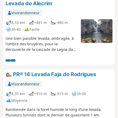
Levada do Alecrim
l'ordre de 600 mètres de dénivelé.
Visorandonneur
8,10 km
+481 m
-490 m
3h 40
Facile
Une bien paisible levada, ombragée, à
l'ombre des bruyères, pour la
découverte de la cascade de Lagoa da
Dona Beja suivie d'une descente sur la
cascade de la Ribeira Grande, en aval
du Lagoa do Vento.
PR® 16 Levada Faja do Rodrigues
Visorandonneur
8,35 km
+910 m
-915 m
5h 00
Moyenne
Randonnée dans la foret humide le long d’une levada.
Plusieurs tunnels dont le dernier de quasiment 1 km.