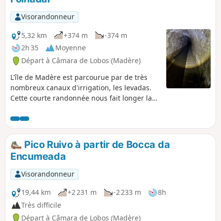
Visorandonneur
5,32 km
+374 m
-374 m
2h 35
Moyenne
Départ à Câmara de Lobos (Madère)
L'île de Madère est parcourue par de très
nombreux canaux d'irrigation, les levadas.
Cette courte randonnée nous fait longer la
Levada do Norte, une des plus importantes
de l'île, dans sa partie située en altitude. De
très beaux points de vue en cours de route
et la traversée d'une belle forêt aux
Pico Ruivo à partir de Bocca da
essences variées. N.B. Le dénivelé affiché est
Encumeada
sans doute surestimé car le parcours est
plutôt plat, toujours le long de la levada qui
Visorandonneur
suit à peu près une courbe de niveau.
19,44 km
+2 231 m
-2 233 m
8h
Très difficile
Départ à Câmara de Lobos (Madère)