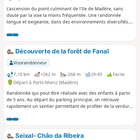
L'ascension du point culminant de l'Ile de Madère, sans
doute par la voie la moins fréquentée. Une randonnée
longue et exigeante, dans des environnements diversifiés.
De beaux points de vue en cours de route et, au sommet,
un superbe panorama à 360°. N.B. Du fait du relief très
escarpé de Madère, le dénivelé affiché est très surestimé et,
en conséquence, le temps de parcours également. Compter
Découverte de la forêt de Fanal
de l'ordre de 1200m de dénivelé dans les deux sens.
Visorandonneur
7,10 km
+262 m
-268 m
2h 45
Facile
Départ à Porto Moniz (Madère)
Randonnée qui peut être réalisée avec des enfants à partir
de 5 ans. Au départ du parking principal, on retrouve
rapidement un sentier permettant de profiter de la verdure
et de plusieurs arbres anciens et insolites. Le sentier rejoint
ensuite le PR®13 jusqu'au point de vue de Fio. Retour
ensuite par un nouveau sentier jusqu'à l'esplanade de
Fanal? qui offre un regroupement d'arbres magnifiques
Seixal- Châo da Ribeira
permettant de réaliser des clichés superbes. Le chemin