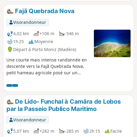
Fajã Quebrada Nova
Visorandonneur
4,02 km
+106 m
-546 m
1h 25
Moyenne
Départ à Porto Moniz (Madère)
Une courte mais intense randonnée en
descente vers la Fajã Quebrada Nova,
petit hameau agricole posé sur un
ancien éboulis (cf définition de "Fajã")
au bord de l'océan et au pied des
falaises d'Achadas da Cruz. La remontée
en téléphérique (payante, 3 € en 2022)
De Lido- Funchal à Camâra de Lobos
vous donnera également quelques
par la Passeio Publico Maritimo
sensations !
Visorandonneur
5,07 km
+282 m
-285 m
2h 15
Facile