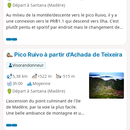
Départ à Santana (Madère)
Au milieu de la montée/descente vers le pico Ruivo, il y a
une connexion vers le PR®1.1 qui descend vers Ilha. C'est
plutôt pentu et sportif par endroit mais le changement de
végétation rend cette partie très plaisante. La randonnée ne
va pas trop loin (-300m de dénivelé) car il fallait remonter
pour retourner au parking à Achado do Texeira (départ vers
le Pico Ruivo). Pour les plus motivés en revanche il y a la
Pico Ruivo à partir d'Achada de Teixeira
possibilité de vraiment descendre et rejoindre la Levada do
Caldeirão Verde puis remonter vers le remonter vers
Visorandonneur
Achado do Texeira.
5,38 km
+522 m
-515 m
3h 00
Moyenne
Départ à Santana (Madère)
L'ascension du point culminant de l'Ile
de Madère, par la voie la plus facile.
Une belle ambiance de montagne et un
superbe panorama à 360° au sommet.