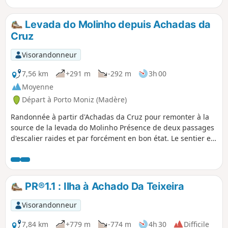
Levada do Molinho depuis Achadas da
Cruz
Visorandonneur
7,56 km
+291 m
-292 m
3h 00
Moyenne
Départ à Porto Moniz (Madère)
Randonnée à partir d'Achadas da Cruz pour remonter à la
source de la levada do Molinho Présence de deux passages
d'escalier raides et par forcément en bon état. Le sentier est
étroit et très touffu (fougères et ronces) mais la balade est
très belle en remontant à contre courant la levada jusqu'à la
cascade.
PR®1.1 : Ilha à Achado Da Teixeira
Visorandonneur
7,84 km
+779 m
-774 m
4h 30
Difficile