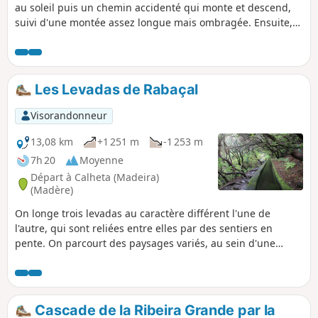
au soleil puis un chemin accidenté qui monte et descend,
suivi d'une montée assez longue mais ombragée. Ensuite,
le retour par une levada ombragée et peu fréquentée.
Baignade possible aux deux cascades mais l'eau est très
froide !
Les Levadas de Rabaçal
Visorandonneur
13,08 km
+1 251 m
-1 253 m
7h 20
Moyenne
Départ à Calheta (Madeira)
(Madère)
On longe trois levadas au caractère différent l'une de
l'autre, qui sont reliées entre elles par des sentiers en
pente. On parcourt des paysages variés, au sein d'une
végétation diversifiée, et on bénéficie de beaux points de
vue sur des chutes d'eau. Une randonnée dont le sens et la
durée peuvent être adaptés selon l'inspiration ou les
circonstances. N.B. Le dénivelé affiché est surestimé (et en
Cascade de la Ribeira Grande par la
conséquence la durée moyenne aussi). Compter plutôt de