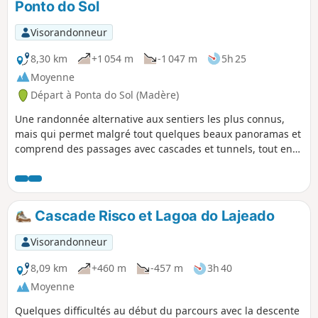
Ponto do Sol
Visorandonneur
8,30 km
+1 054 m
-1 047 m
5h 25
Moyenne
Départ à Ponta do Sol (Madère)
Une randonnée alternative aux sentiers les plus connus,
mais qui permet malgré tout quelques beaux panoramas et
comprend des passages avec cascades et tunnels, tout en
évitant une fréquentation trop importante. Une lampe est
fortement recommandée pour franchir le tunnel.
Cascade Risco et Lagoa do Lajeado
Visorandonneur
8,09 km
+460 m
-457 m
3h 40
Moyenne
Quelques difficultés au début du parcours avec la descente