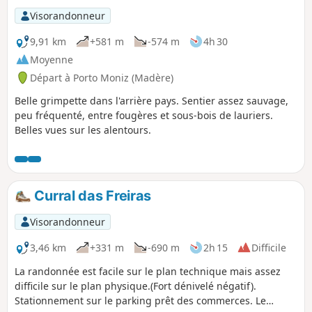
continu vers une marre que l'on entend de loin avec les
Visorandonneur
grenouilles. Pour finir, passage devant un 2e point d'eau,
parfois asséché, avant de retrouver la voiture. Aucune
9,91 km
+581 m
-574 m
4h 30
difficultés. L'humidité est présente car la randonnée est au
Moyenne
milieu des nuages, mais cela reste raisonnable.
Départ à Porto Moniz (Madère)
Belle grimpette dans l'arrière pays. Sentier assez sauvage,
peu fréquenté, entre fougères et sous-bois de lauriers.
Belles vues sur les alentours.
Curral das Freiras
Visorandonneur
3,46 km
+331 m
-690 m
2h 15
Difficile
La randonnée est facile sur le plan technique mais assez
difficile sur le plan physique.(Fort dénivelé négatif).
Stationnement sur le parking prêt des commerces. Le