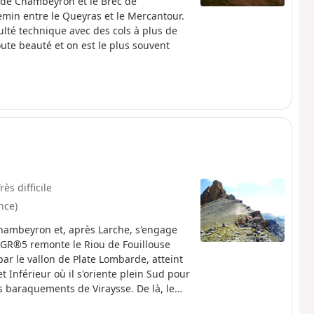
s de Chambeyron et le Brec de
in entre le Queyras et le Mercantour.
ulté technique avec des cols à plus de
te beauté et on est le plus souvent
rès difficile
nce)
Chambeyron et, après Larche, s'engage
 GR®5 remonte le Riou de Fouillouse
ar le vallon de Plate Lombarde, atteint
t Inférieur où il s'oriente plein Sud pour
es baraquements de Viraysse. De là, le
eau de Larche. L'itinéraire suit