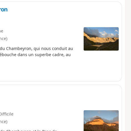
ron
ne
nce)
 du Chambeyron, qui nous conduit au
ébouche dans un superbe cadre, au
Difficile
nce)