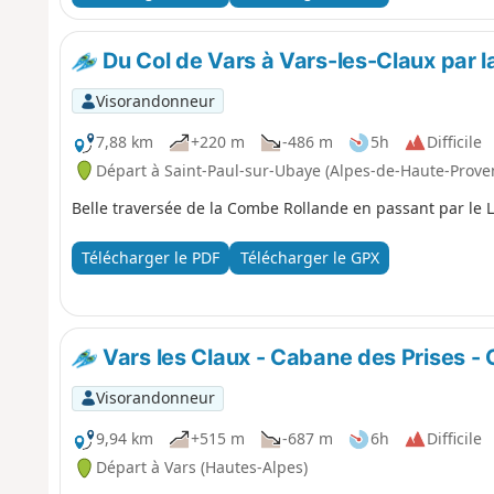
Du Col de Vars à Vars-les-Claux par 
Visorandonneur
7,88 km
+220 m
-486 m
5h
Difficile
Départ à Saint-Paul-sur-Ubaye (Alpes-de-Haute-Prove
Belle traversée de la Combe Rollande en passant par le L
Télécharger le PDF
Télécharger le GPX
Vars les Claux - Cabane des Prises - 
Visorandonneur
9,94 km
+515 m
-687 m
6h
Difficile
Départ à Vars (Hautes-Alpes)