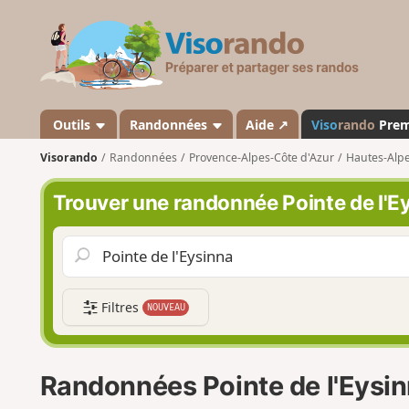
V
i
s
o
r
a
Outils
Randonnées
Aide ↗
Viso
rando
Pre
n
Visorando
Randonnées
Provence-Alpes-Côte d'Azur
Hautes-Alp
d
o
Trouver une randonnée Pointe de l'E
Filtres
NOUVEAU
Randonnées Pointe de l'Eysi