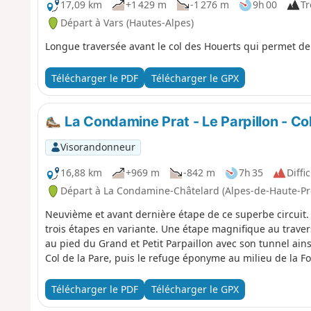
17,09 km
+1 429 m
-1 276 m
9h 00
Tr
Départ à Vars (Hautes-Alpes)
Longue traversée avant le col des Houerts qui permet de 
Télécharger le PDF
Télécharger le GPX
La Condamine Prat - Le Parpillon - Co
Visorandonneur
16,88 km
+969 m
-842 m
7h 35
Diffic
Départ à La Condamine-Châtelard (Alpes-de-Haute-Pr
Neuvième et avant dernière étape de ce superbe circuit.
trois étapes en variante. Une étape magnifique au traver
au pied du Grand et Petit Parpaillon avec son tunnel ain
Col de la Pare, puis le refuge éponyme au milieu de la F
Télécharger le PDF
Télécharger le GPX