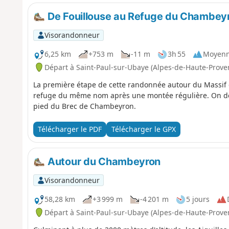
De Fouillouse au Refuge du Chambey
Visorandonneur
6,25 km
+753 m
-11 m
3h 55
Moyen
Départ à Saint-Paul-sur-Ubaye (Alpes-de-Haute-Prove
La première étape de cette randonnée autour du Massif
refuge du même nom après une montée régulière. On d
pied du Brec de Chambeyron.
Télécharger le PDF
Télécharger le GPX
Autour du Chambeyron
Visorandonneur
58,28 km
+3 999 m
-4 201 m
5 jours
Départ à Saint-Paul-sur-Ubaye (Alpes-de-Haute-Prove