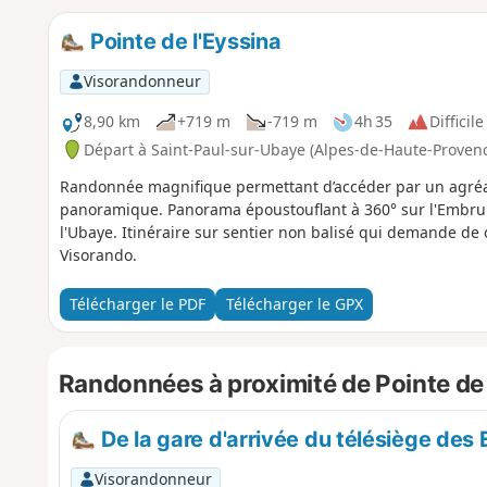
Pointe de l'Eyssina
Visorandonneur
8,90 km
+719 m
-719 m
4h 35
Difficile
Départ à Saint-Paul-sur-Ubaye (Alpes-de-Haute-Proven
Randonnée magnifique permettant d’accéder par un agréa
panoramique. Panorama époustouflant à 360° sur l'Embrunai
l'Ubaye. Itinéraire sur sentier non balisé qui demande de c
Visorando.
Télécharger le PDF
Télécharger le GPX
Randonnées à proximité de Pointe de 
De la gare d'arrivée du télésiège des
Visorandonneur