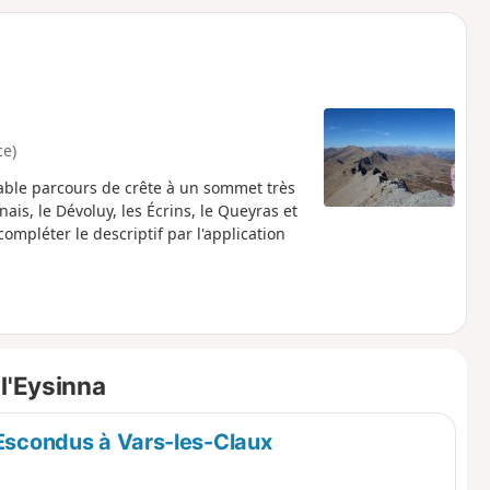
o
a
i
m
p
ce)
ble parcours de crête à un sommet très
s, le Dévoluy, les Écrins, le Queyras et
ompléter le descriptif par l'application
l'Eysinna
 Escondus à Vars-les-Claux