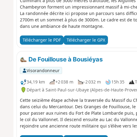
Culminant à plus de 3000 mètres d'altitude, les Aiguille
Chambeyron forment un impressionnant massif à mi-chem
La randonnée décrite ici propose un parcours sans diffic
2700m et un sommet à plus de 3000m. Le cadre est de tou
dans une ambiance de haute montagne.
Télécharger le PDF
Télécharger le GPX
De Fouillouse à Bousiéyas
Visorandonneur
34,19 km
+2 038 m
-2 032 m
15h 35
T
Départ à Saint-Paul-sur-Ubaye (Alpes-de-Haute-Prove
Cette seizième étape achève la traversée du Massif du 
dans celui du Mercantour. Des Granges de Fouillouse, le
pour passer aux ruines du Fort de Plate Lombarde puis, p
le col du Vallonnet. Il descend ensuite au Lac du Vallonne
rejoindre une ancienne route militaire qui s'élève vers l
GR®5 franchit le Col de Mallemort et s'abaisse sur le ham