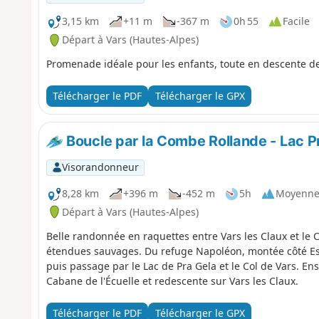
3,15 km
+11 m
-367 m
0h 55
Facile
Départ à Vars (Hautes-Alpes)
Promenade idéale pour les enfants, toute en descente de
Télécharger le PDF
Télécharger le GPX
Boucle par la Combe Rollande - Lac Pra
Visorandonneur
8,28 km
+396 m
-452 m
5h
Moyenn
Départ à Vars (Hautes-Alpes)
Belle randonnée en raquettes entre Vars les Claux et le 
étendues sauvages. Du refuge Napoléon, montée côté Es
puis passage par le Lac de Pra Gela et le Col de Vars. En
Cabane de l'Écuelle et redescente sur Vars les Claux.
Télécharger le PDF
Télécharger le GPX