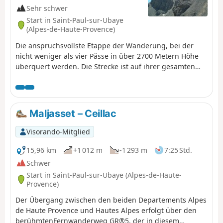
Sehr schwer
Start in Saint-Paul-sur-Ubaye
(Alpes-de-Haute-Provence)
Die anspruchsvollste Etappe der Wanderung, bei der
nicht weniger als vier Pässe in über 2700 Metern Höhe
überquert werden. Die Strecke ist auf ihrer gesamten
Länge wunderschön! Die Lacs Marinet bieten die
Möglichkeit, sich vor dem letzten Abstieg zu erfrischen.
Maljasset – Ceillac
Visorando-Mitglied
15,96 km
+1 012 m
-1 293 m
7:25 Std.
Schwer
Start in Saint-Paul-sur-Ubaye (Alpes-de-Haute-
Provence)
Der Übergang zwischen den beiden Departements Alpes
de Haute Provence und Hautes Alpes erfolgt über den
berühmtenFernwanderweg GR®5, der in diesem