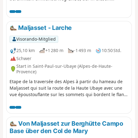
Abschnitt denGRP® du Tour de la Font Sancte
unterstützt.
Maljasset - Larche
Visorando-Mitglied
25,10 km
+1 280 m
-1 493 m
10:50 Std.
Schwer
Start in Saint-Paul-sur-Ubaye (Alpes-de-Haute-
Provence)
Etape de la traversée des Alpes à partir du hameau de
Maljasset qui suit la route de la Haute Ubaye avec une
vue époustouflante sur les sommets qui bordent le flanc
sud du Queyras. Traversée de la Haute Ubaye dans un
univers minéral parmi les sommets de plus de 3000m.
Von Maljasset zur Berghütte Campo
Base über den Col de Mary