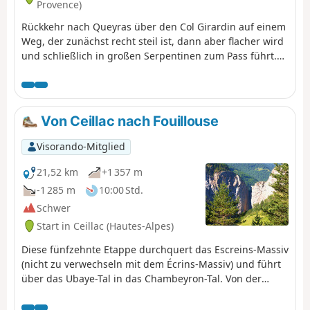
Provence)
Rückkehr nach Queyras über den Col Girardin auf einem
Weg, der zunächst recht steil ist, dann aber flacher wird
und schließlich in großen Serpentinen zum Pass führt.
Es folgt ein langer Abstieg zu den Seen, in denen sich
die berühmte Font Sancte, der höchste Punkt des
Queyras, spiegelt.
Von Ceillac nach Fouillouse
Visorando-Mitglied
21,52 km
+1 357 m
-1 285 m
10:00 Std.
Schwer
Start in Ceillac (Hautes-Alpes)
Diese fünfzehnte Etappe durchquert das Escreins-Massiv
(nicht zu verwechseln mit dem Écrins-Massiv) und führt
über das Ubaye-Tal in das Chambeyron-Tal. Von der
Berghütte „Refuge de la Cime“ aus führt die Route
abseits des GR®5 durch das Tal des Torrent du Mélezet