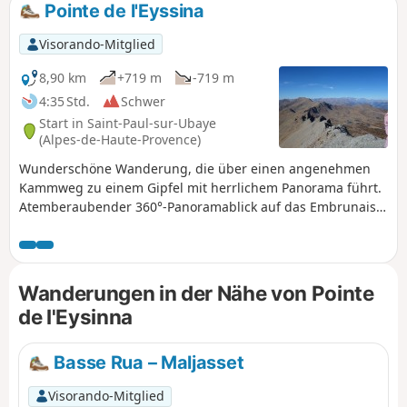
Pointe de l'Eyssina
Visorando-Mitglied
8,90 km
+719 m
-719 m
4:35 Std.
Schwer
Start in Saint-Paul-sur-Ubaye
(Alpes-de-Haute-Provence)
Wunderschöne Wanderung, die über einen angenehmen
Kammweg zu einem Gipfel mit herrlichem Panorama führt.
Atemberaubender 360°-Panoramablick auf das Embrunais,
das Dévoluy, die Écrins, das Queyras und das Ubaye. Die
Route verläuft auf einem nicht markierten Weg, daher sollte
die Beschreibung durch die App Visorando ergänzt werden.
Wanderungen in der Nähe von Pointe
de l'Eysinna
Basse Rua – Maljasset
Visorando-Mitglied