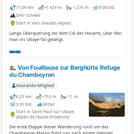
17,09 km
+1 429 m
-1 276 m
9:00 Std.
Sehr schwer
Start in Vars (Hautes-Alpes)
Lange Überquerung vor dem Col des Houerts, über den
man ins Ubaye-Tal gelangt.
Von Fouillouse zur Berghütte Refuge
du Chambeyron
Visorando-Mitglied
6,25 km
+753 m
-11 m
3:55 Std.
Mittel
Start in Saint-Paul-sur-Ubaye
(Alpes-de-Haute-Provence)
Die erste Etappe dieser Wanderung rund um das
Chambeyron-Massiv führt uns nach einem stetigen