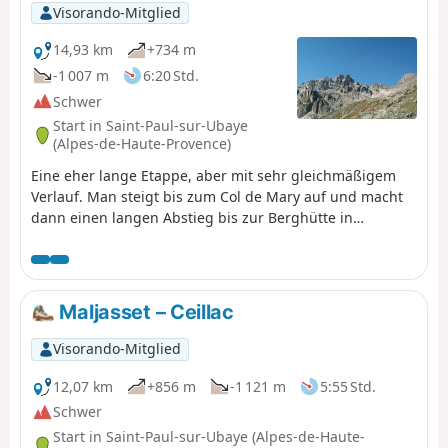
Visorando-Mitglied
14,93 km
+734 m
-1 007 m
6:20 Std.
Schwer
Start in Saint-Paul-sur-Ubaye
(Alpes-de-Haute-Provence)
Eine eher lange Etappe, aber mit sehr gleichmäßigem
Verlauf. Man steigt bis zum Col de Mary auf und macht
dann einen langen Abstieg bis zur Berghütte in
Chiaperra in Italien.
Maljasset – Ceillac
Visorando-Mitglied
12,07 km
+856 m
-1 121 m
5:55 Std.
Schwer
Start in Saint-Paul-sur-Ubaye (Alpes-de-Haute-