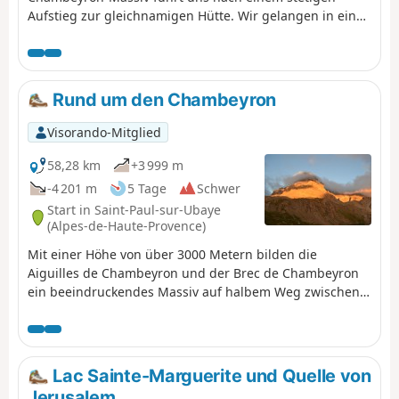
Aufstieg zur gleichnamigen Hütte. Wir gelangen in eine
herrliche Landschaft am Fuße des Brec de Chambeyron.
Rund um den Chambeyron
Visorando-Mitglied
58,28 km
+3 999 m
-4 201 m
5 Tage
Schwer
Start in Saint-Paul-sur-Ubaye
(Alpes-de-Haute-Provence)
Mit einer Höhe von über 3000 Metern bilden die
Aiguilles de Chambeyron und der Brec de Chambeyron
ein beeindruckendes Massiv auf halbem Weg zwischen
Queyras und Mercantour. Die hier beschriebene
Wanderung bietet eine technisch einfache Route mit
Pässen auf über 2700 m und einem Gipfel auf über 3000
m. Die Umgebung ist wunderschön und man befindet
Lac Sainte-Marguerite und Quelle von
sich meist in einer Hochgebirgsatmosphäre.
Jerusalem