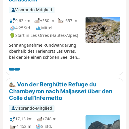
Visorando-Mitglied
9,62 km
+580 m
-657 m
4:25 Std.
Mittel
Start in Les Orres (Hautes-Alpes)
Sehr angenehme Rundwanderung
oberhalb des Ferienorts Les Orres,
bei der Sie einen schönen See, den
Lac de Sainte-Marguerite, und die
Quellen entdecken können, die Les
Orres mit Wasser versorgen und den
Namen Jérusalem tragen.
Von der Berghütte Refuge du
Chambeyron nach Maljasset über den
Colle dell'Infernetto
Visorando-Mitglied
17,13 km
+748 m
-1 452 m
8 Std.