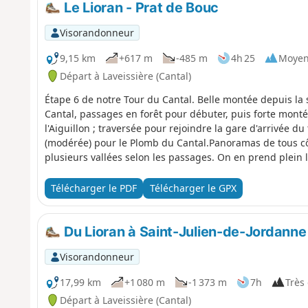
Le Lioran - Prat de Bouc
Visorandonneur
9,15 km
+617 m
-485 m
4h 25
Moye
Départ à Laveissière (Cantal)
Étape 6 de notre Tour du Cantal. Belle montée depuis la 
Cantal, passages en forêt pour débuter, puis forte mont
l'Aiguillon ; traversée pour rejoindre la gare d'arrivée d
(modérée) pour le Plomb du Cantal.Panoramas de tous c
plusieurs vallées selon les passages. On en prend plein l
Télécharger le PDF
Télécharger le GPX
Du Lioran à Saint-Julien-de-Jordanne
Visorandonneur
17,99 km
+1 080 m
-1 373 m
7h
Très 
Départ à Laveissière (Cantal)