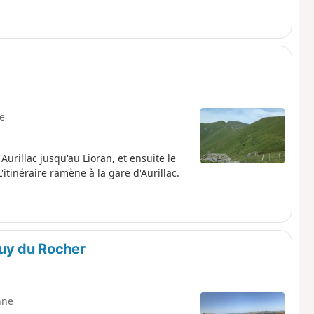
le
urillac jusqu'au Lioran, et ensuite le
tinéraire ramène à la gare d'Aurillac.
Puy du Rocher
nne