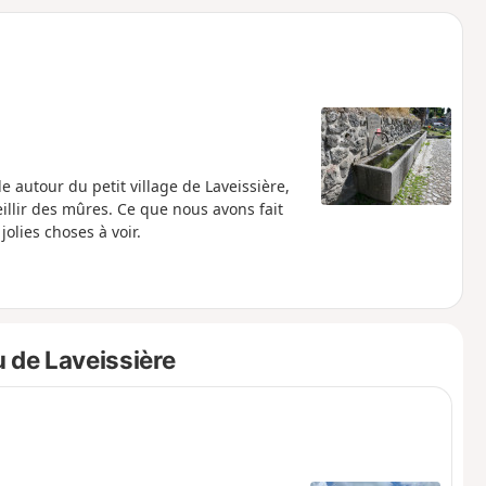
o
a
i
m
p
autour du petit village de Laveissière,
ueillir des mûres. Ce que nous avons fait
jolies choses à voir.
 de Laveissière