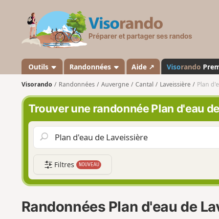
V
i
s
o
r
a
Outils
Randonnées
Aide ↗
Viso
rando
Pre
n
Visorando
Randonnées
Auvergne
Cantal
Laveissière
Plan d'
d
o
Trouver une randonnée Plan d'eau de
Filtres
NOUVEAU
Randonnées Plan d'eau de Lav