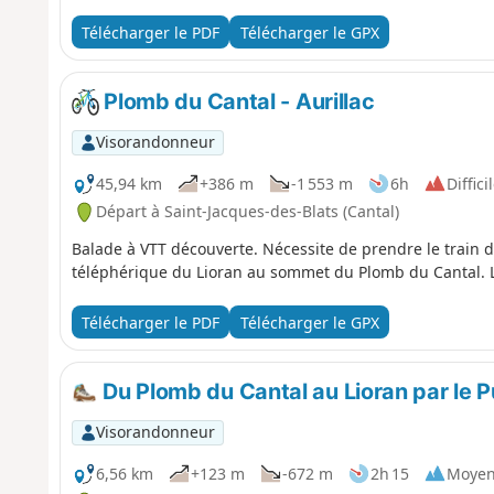
Télécharger le PDF
Télécharger le GPX
Plomb du Cantal - Aurillac
Visorandonneur
45,94 km
+386 m
-1 553 m
6h
Diffici
Départ à Saint-Jacques-des-Blats (Cantal)
Balade à VTT découverte. Nécessite de prendre le train d'A
téléphérique du Lioran au sommet du Plomb du Cantal. L'i
Télécharger le PDF
Télécharger le GPX
Du Plomb du Cantal au Lioran par le 
Visorandonneur
6,56 km
+123 m
-672 m
2h 15
Moye