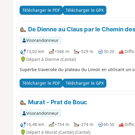
Télécharger le PDF
Télécharger le GPX
De Dienne au Claus par le Chemin des
Visorandonneur
13,02 km
+566 m
-529 m
5h 20
Diffic
Départ à Dienne (Cantal)
Superbe traversée du plateau du Limon en utilisant un s
Télécharger le PDF
Télécharger le GPX
Murat - Prat de Bouc
Visorandonneur
16,48 km
+754 m
-274 m
6h 50
Diffic
Départ à Murat (Cantal) (Cantal)