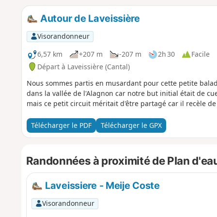
Autour de Laveissière
Visorandonneur
6,57 km
+207 m
-207 m
2h 30
Facile
Départ à Laveissière (Cantal)
Nous sommes partis en musardant pour cette petite balade 
dans la vallée de l'Alagnon car notre but initial était de c
mais ce petit circuit méritait d'être partagé car il recèle de 
Télécharger le PDF
Télécharger le GPX
Randonnées à proximité de Plan d'eau
Laveissiere - Meije Coste
Visorandonneur