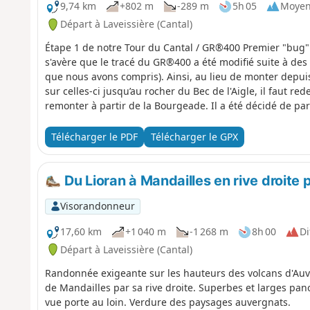
9,74 km
+802 m
-289 m
5h 05
Moye
Départ à Laveissière (Cantal)
Étape 1 de notre Tour du Cantal / GR®400 Premier "bug"
s'avère que le tracé du GR®400 a été modifié suite à des
que nous avons compris). Ainsi, au lieu de monter depui
sur celles-ci jusqu’au rocher du Bec de l'Aigle, il faut re
remonter à partir de la Bourgeade. Il a été décidé de part
Télécharger le PDF
Télécharger le GPX
Du Lioran à Mandailles en rive droite
Visorandonneur
17,60 km
+1 040 m
-1 268 m
8h 00
Di
Départ à Laveissière (Cantal)
Randonnée exigeante sur les hauteurs des volcans d'Auve
de Mandailles par sa rive droite. Superbes et larges pa
vue porte au loin. Verdure des paysages auvergnats.