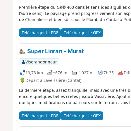
Première étape du GR® 400 dans le sens ides aiguilles d'
l’autre sens). Le paysage prend progressivement son asp
de Chamalière et bien sûr sous le Plomb du Cantal à Pra
Télécharger le PDF
Télécharger le GPX
Super Lioran - Murat
Visorandonneur
19,73 km
+676 m
-1 027 m
7h 35
Diff
Départ à Laveissière (Cantal)
La dernière étape, assez tranquille, mais avec une très b
encore quelques belles crêtes jusqu'à Vassivière. Ajout 
quelques modifications du parcours sur le terrain : vois l
Télécharger le PDF
Télécharger le GPX