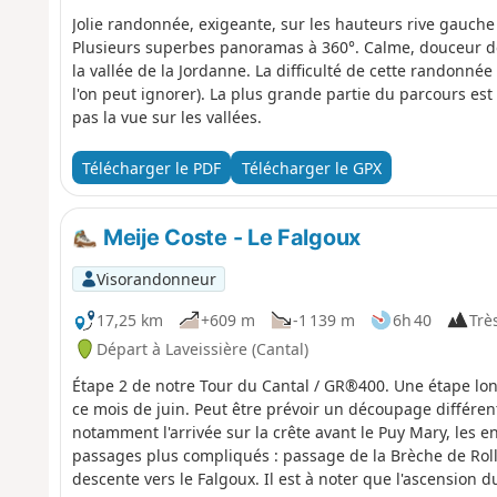
Jolie randonnée, exigeante, sur les hauteurs rive gauche 
Plusieurs superbes panoramas à 360°. Calme, douceur des
la vallée de la Jordanne. La difficulté de cette randonné
l'on peut ignorer). La plus grande partie du parcours est
pas la vue sur les vallées.
Télécharger le PDF
Télécharger le GPX
Meije Coste - Le Falgoux
Visorandonneur
17,25 km
+609 m
-1 139 m
6h 40
Très
Départ à Laveissière (Cantal)
Étape 2 de notre Tour du Cantal / GR®400. Une étape lon
ce mois de juin. Peut être prévoir un découpage différen
notamment l'arrivée sur la crête avant le Puy Mary, les en
passages plus compliqués : passage de la Brèche de Roll
descente vers le Falgoux. Il est à noter que l'ascension d