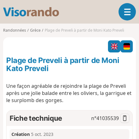
V
O
i
u
s
v
o
Randonnées
Grèce
Plage de Preveli à partir de Moni Kato Preveli
r
r
i
a
r
n
l
d
Plage de Preveli à partir de Moni
a
o
n
Kato Preveli
a
v
Une façon agréable de rejoindre la plage de Preveli
i
après une jolie balade entre les oliviers, la garrigue et
g
a
le surplomb des gorges.
t
i
Fiche technique
n°
41035539
o
n
Création
5 oct. 2023