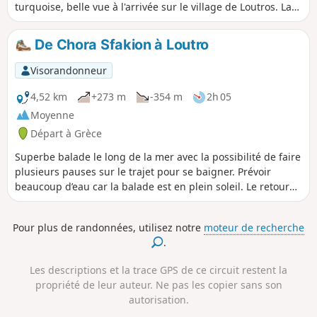
turquoise, belle vue à l'arrivée sur le village de Loutros. La
première partie au départ de Chora Skafion se fait sur
route, mais ensuite un joli sentier vous attend. Quelques
De Chora Sfakion à Loutro
passages techniques avec des cailloux mais randonnée
ludique au global. Prévoir de bonnes chaussures.
Visorandonneur
4,52 km
+273 m
-354 m
2h 05
Moyenne
Départ à Grèce
Superbe balade le long de la mer avec la possibilité de faire
plusieurs pauses sur le trajet pour se baigner. Prévoir
beaucoup d’eau car la balade est en plein soleil. Le retour
peut se faire par le même chemin, ou alors en prenant un
bateau
Pour plus de randonnées, utilisez notre
moteur de recherche
.
Les descriptions et la trace GPS de ce circuit restent la
propriété de leur auteur. Ne pas les copier sans son
autorisation.