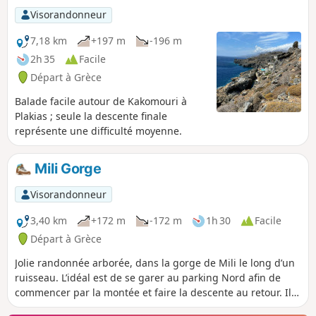
Visorandonneur
7,18 km
+197 m
-196 m
2h 35
Facile
Départ à Grèce
Balade facile autour de Kakomouri à
Plakias ; seule la descente finale
représente une difficulté moyenne.
Mili Gorge
Visorandonneur
3,40 km
+172 m
-172 m
1h 30
Facile
Départ à Grèce
Jolie randonnée arborée, dans la gorge de Mili le long d’un
ruisseau. L’idéal est de se garer au parking Nord afin de
commencer par la montée et faire la descente au retour. Il y
a des restaurants aux deux points. Comptez 1h45 aller