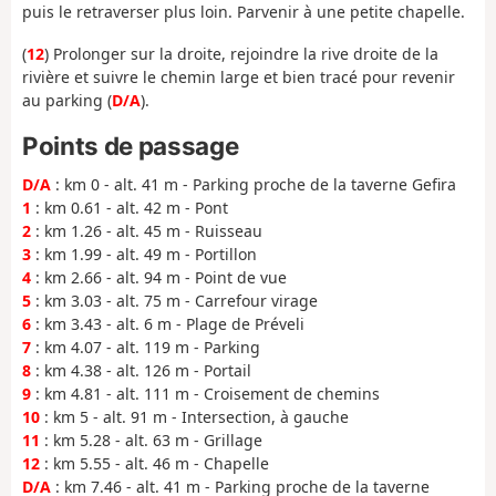
puis le retraverser plus loin. Parvenir à une petite chapelle.
(
12
) Prolonger sur la droite, rejoindre la rive droite de la
rivière et suivre le chemin large et bien tracé pour revenir
au parking (
D/A
).
Points de passage
D/A
: km 0 - alt. 41 m - Parking proche de la taverne Gefira
1
: km 0.61 - alt. 42 m - Pont
2
: km 1.26 - alt. 45 m - Ruisseau
3
: km 1.99 - alt. 49 m - Portillon
4
: km 2.66 - alt. 94 m - Point de vue
5
: km 3.03 - alt. 75 m - Carrefour virage
6
: km 3.43 - alt. 6 m - Plage de Préveli
7
: km 4.07 - alt. 119 m - Parking
8
: km 4.38 - alt. 126 m - Portail
9
: km 4.81 - alt. 111 m - Croisement de chemins
10
: km 5 - alt. 91 m - Intersection, à gauche
11
: km 5.28 - alt. 63 m - Grillage
12
: km 5.55 - alt. 46 m - Chapelle
D/A
: km 7.46 - alt. 41 m - Parking proche de la taverne