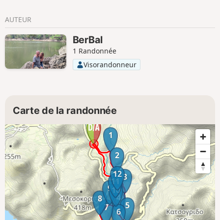
AUTEUR
BerBal
1 Randonnée
Visorandonneur
Carte de la randonnée
1
2
12
3
11
9
10
4
8
5
7
6