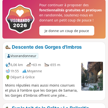
retour avec des enfants.
Pour continuer à proposer des
fonctionnalités gratuites et pratiques
en randonnée, soutenez-nous en
donnant un petit coup de pouce !
Je donne un coup de pouce
Descente des Gorges d'Imbros
Visorandonneur
6,06 km
+63 m
-655 m
1h 55
Moyenne
Départ à Grèce
Moins réputées mais aussi moins courrues
et plus à l'ombre que les Gorges de Samaria,
les Gorges d'Imbros offrent une jolie
descente presque jusqu'à la Mer de
Lybie.Nous avons fait cette descente en