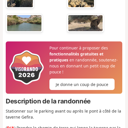
Pour continuer à proposer des
fonctionnalités gratuites et
pratiques
en randonnée, soutenez-
nous en donnant un petit coup de
pouce !
Je donne un coup de pouce
Description de la randonnée
Stationner sur le parking avant ou après le pont à côté de la
taverne Gefira.
(
D/A
) Prendre le chemin de terre qui longe la taverne par la