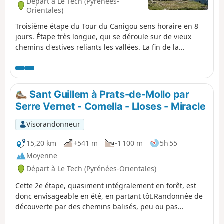
Départ à Le Tech (Pyrénées-
Orientales)
Troisième étape du Tour du Canigou sens horaire en 8
jours. Étape très longue, qui se déroule sur de vieux
chemins d'estives reliants les vallées. La fin de la
randonnée (après le (10)) se déroule sur une piste puis
un bout de route, ce qui, somme toute, repose de cette
longue journée et permet d’admirer un très beau
paysage préservé.
Sant Guillem à Prats-de-Mollo par
Serre Vernet - Comella - Lloses - Miracle
Visorandonneur
15,20 km
+541 m
-1 100 m
5h 55
Moyenne
Départ à Le Tech (Pyrénées-Orientales)
Cette 2e étape, quasiment intégralement en forêt, est
donc envisageable en été, en partant tôt.Randonnée de
découverte par des chemins balisés, peu ou pas
empruntés, nécessitant un sens de l'orientation et la