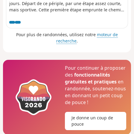
jours. Départ de ce périple, par une étape assez courte,
mais sportive. Cette première étape emprunte le chemin
en balcon du Canigou. Le Refuge de Batère fait partie
des anciens bâtiments de l'exploitation minière de fer.
Pour plus de randonnées, utilisez notre
moteur de
recherche
.
Pour continuer à proposer
des
fonctionnalités
gratuites et pratiques
en
randonnée, soutenez-nous
en donnant un petit coup
de pouce !
Je donne un coup de
pouce