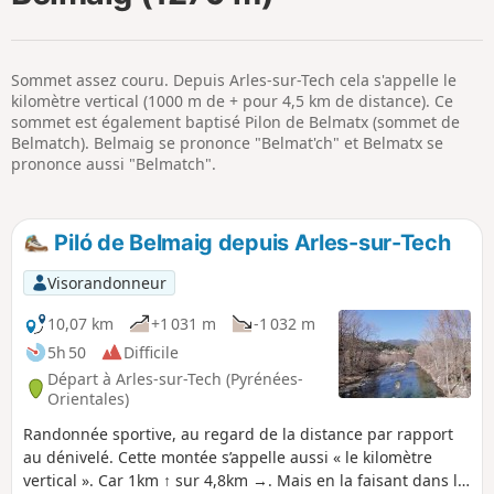
p
Sommet assez couru. Depuis Arles-sur-Tech cela s'appelle le
kilomètre vertical (1000 m de + pour 4,5 km de distance). Ce
sommet est également baptisé Pilon de Belmatx (sommet de
Belmatch). Belmaig se prononce "Belmat'ch" et Belmatx se
prononce aussi "Belmatch".
Piló de Belmaig depuis Arles-sur-Tech
Visorandonneur
10,07 km
+1 031 m
-1 032 m
5h 50
Difficile
Départ à Arles-sur-Tech (Pyrénées-
Orientales)
Randonnée sportive, au regard de la distance par rapport
au dénivelé. Cette montée s’appelle aussi « le kilomètre
vertical ». Car 1km ↑ sur 4,8km →. Mais en la faisant dans le