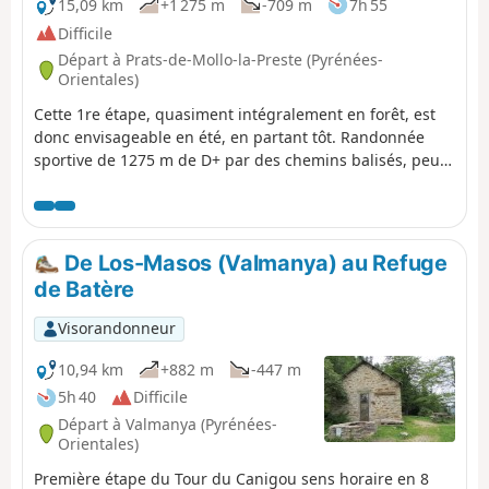
15,09 km
+1 275 m
-709 m
7h 55
Difficile
Départ à Prats-de-Mollo-la-Preste (Pyrénées-
Orientales)
Cette 1re étape, quasiment intégralement en forêt, est
donc envisageable en été, en partant tôt. Randonnée
sportive de 1275 m de D+ par des chemins balisés, peu
ou pas empruntés, nécessitant un sens de l'orientation
et la trace gpx.De beaux endroits pour se poser et
profiter des paysages. Le point haut (cote 1830) au Puig
dels Sarraïns est un lieu parfait pour la pause repas par
De Los-Masos (Valmanya) au Refuge
exemple.
de Batère
Visorandonneur
10,94 km
+882 m
-447 m
5h 40
Difficile
Départ à Valmanya (Pyrénées-
Orientales)
Première étape du Tour du Canigou sens horaire en 8