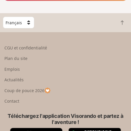
C
R
h
e
o
t
i
o
s
CGU et confidentialité
u
i
r
s
Plan du site
e
s
n
e
Emplois
h
z
Actualités
a
u
u
n
Coup de pouce 2026
t
p
a
Contact
y
s
Téléchargez l'application Visorando et partez à
l'aventure !
A
G