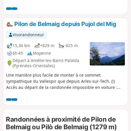
sens décrit la montée est plus progressive. Accessible en
transport en commun, voir infos pratiques.
Pilon de Belmaig depuis Pujol del Mig
Visorandonneur
15,36 km
+829 m
-825 m
6h 45
Moyenne
Départ à Amélie-les-Bains-Palalda
(Pyrénées-Orientales)
Une manière plus facile de monter à ce sommet
sympathique du Vallespir que depuis Arles-sur-Tech. (!)
Accès au départ de la randonnée impossible en voiture :
route effondrée depuis le 09 novembre 2024. Situation
inchangée le 09 novembre 2025.
Randonnées à proximité de Pilon de
Belmaig ou Pilò de Belmaig (1279 m)