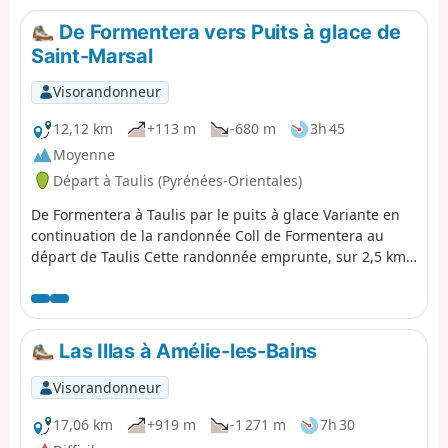
De Formentera vers Puits à glace de
Saint-Marsal
Visorandonneur
12,12 km
+113 m
-680 m
3h 45
Moyenne
Départ à Taulis (Pyrénées-Orientales)
De Formentera à Taulis par le puits à glace Variante en
continuation de la randonnée Coll de Formentera au
départ de Taulis Cette randonnée emprunte, sur 2,5 km,
l'ancienne voie ferrée minière Descente ensuite pour
rejoindre le puits à glace de Saint-Marsal Des pistes
champêtres, jusqu'à la jonction avec la route
goudronnée de Formentera.
Las Illas à Amélie-les-Bains
Visorandonneur
17,06 km
+919 m
-1 271 m
7h 30