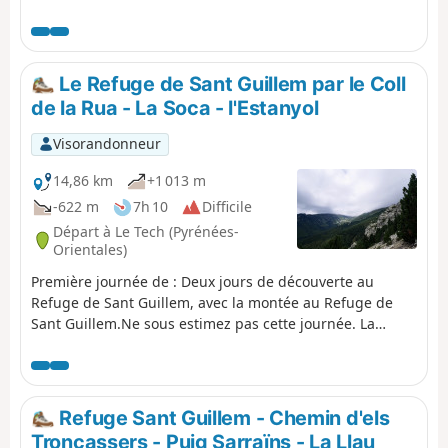
reliant les pacages et les vallées.
Le Refuge de Sant Guillem par le Coll
de la Rua - La Soca - l'Estanyol
Visorandonneur
14,86 km
+1 013 m
-622 m
7h 10
Difficile
Départ à Le Tech (Pyrénées-
Orientales)
Première journée de : Deux jours de découverte au
Refuge de Sant Guillem, avec la montée au Refuge de
Sant Guillem.Ne sous estimez pas cette journée. La
durée indiquée est juste.Du parking randonneurs de La
Llau, montez jusqu'au Coll de la Rua.Poursuivez par une
petite piste enherbée jusqu'à l'Abri et la Font del
Brigadier.Montez ensuite par un chemin très raide
Refuge Sant Guillem - Chemin d'els
jusqu'à la Soca.Rejoignez ensuite le Coll de
Troncassers - Puig Sarraïns - La Llau