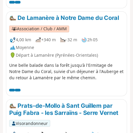
trace gpx. De beaux endroits pour se poser et profiter
des paysages.
De Lamanère à Notre Dame du Coral
Association / Club / AMM
4,00 km
+340 m
-32 m
2h 05
Moyenne
Départ à Lamanère (Pyrénées-Orientales)
Une belle balade dans la forêt jusqu'à l'Ermitage de
Notre Dame du Coral, suivie d'un déjeuner à l'Auberge et
du retour à Lamanère par le même chemin.
Prats-de-Mollo à Sant Guillem par
Puig Fabra - les Sarraïns - Serre Vernet
Visorandonneur