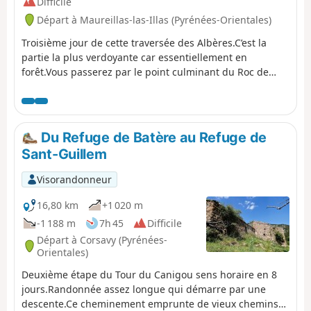
Difficile
Départ à Maureillas-las-Illas (Pyrénées-Orientales)
Troisième jour de cette traversée des Albères.C’est la
partie la plus verdoyante car essentiellement en
forêt.Vous passerez par le point culminant du Roc de
France (Roca de Frausa) avec un magnifique panorama
sur une bonne partie des Pyrénées Orientales et le
Canigou (Canigó).
Du Refuge de Batère au Refuge de
Sant-Guillem
Visorandonneur
16,80 km
+1 020 m
-1 188 m
7h 45
Difficile
Départ à Corsavy (Pyrénées-
Orientales)
Deuxième étape du Tour du Canigou sens horaire en 8
jours.Randonnée assez longue qui démarre par une
descente.Ce cheminement emprunte de vieux chemins