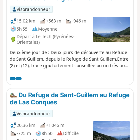
l'Estanyol.Entamez plus loin, une belle descente jusqu'au
Refuge de Sant Guillem.De vastes paysages, ce premier
Visorandonneur
jour de randonnée découverte.
15,02 km
+563 m
-946 m
5h 55
Moyenne
Départ à Le Tech (Pyrénées-
Orientales)
Deuxième jour de : Deux jours de découverte au Refuge
de Sant Guillem, depuis le Refuge de Sant Guillem.Entre
(8) et (12), trace gpx fortement conseillée ou un très bon
sens de l'orientation, malgré un balisage et des cairns en
très bon état. Constat fin juillet 2023.Coll de Serre Vernet
par un magnifique chemin en balcon en très bon état.
Idem pour le Puig dels sarraïns.Retour au refuge par un
Du Refuge de Sant-Guillem au Refuge
beau chemin, puis de belles piste agréables, en sous-
de Las Conques
bois.Après une pause au refuge, retour classique
jusqu'au parking de La Llau.
Visorandonneur
20,36 km
+1 046 m
-725 m
8h 50
Difficile