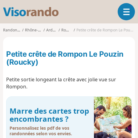
V
O
i
u
s
v
o
Randonnées
Rhône-Alpes
Ardèche
Rompon
Petite crête de Rompon Le Pouzin (Roucky)
r
r
i
a
r
n
Petite crête de Rompon Le Pouzin
l
d
a
(Roucky)
o
n
a
Petite sortie longeant la crête avec jolie vue sur
v
i
Rompon.
g
a
t
Marre des cartes trop
i
encombrantes ?
o
n
Personnalisez les pdf de vos
randonnées selon vos envies.