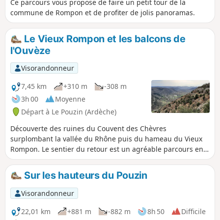
Ce parcours vous propose de faire un petit tour de la
commune de Rompon et de profiter de jolis panoramas.
Le Vieux Rompon et les balcons de
l'Ouvèze
Visorandonneur
7,45 km
+310 m
-308 m
3h 00
Moyenne
Départ à Le Pouzin (Ardèche)
Découverte des ruines du Couvent des Chèvres
surplombant la vallée du Rhône puis du hameau du Vieux
Rompon. Le sentier du retour est un agréable parcours en
balcon le long des falaises au-dessus de l'Ouvèze avec de
magnifiques points de vue.
Sur les hauteurs du Pouzin
Visorandonneur
22,01 km
+881 m
-882 m
8h 50
Difficile