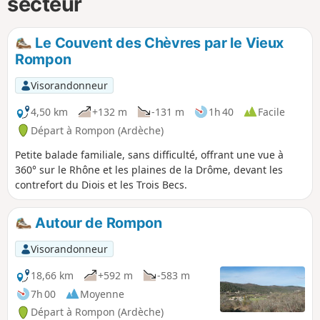
secteur
Le Couvent des Chèvres par le Vieux
Rompon
Visorandonneur
4,50 km
+132 m
-131 m
1h 40
Facile
Départ à Rompon (Ardèche)
Petite balade familiale, sans difficulté, offrant une vue à
360° sur le Rhône et les plaines de la Drôme, devant les
contrefort du Diois et les Trois Becs.
Autour de Rompon
Visorandonneur
18,66 km
+592 m
-583 m
7h 00
Moyenne
Départ à Rompon (Ardèche)