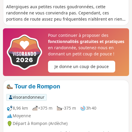
Allergiques aux petites routes goudronnées, cette
randonnée ne vous conviendra pas. Cependant, ces
portions de route assez peu fréquentées n'altèrent en rien
les très jolis panoramas offerts depuis les crêtes.
Pour continuer à proposer des
fonctionnalités gratuites et pratiques
en randonnée, soutenez-nous en
donnant un petit coup de pouce !
Je donne un coup de pouce
Tour de Rompon
Visorandonneur
8,96 km
+375 m
-375 m
3h 40
Moyenne
Départ à Rompon (Ardèche)