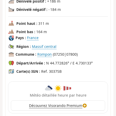
Dénivelé positif :
+ 186 m
Dénivelé négatif :
- 184 m
Point haut :
311 m
Point bas :
164 m
Pays :
France
Région :
Massif central
Commune :
Rompon
(07250|07800)
Départ/Arrivée :
N 44.772826° / E 4.730133°
Carte(s) IGN :
Ref. 3037SB
Météo détaillée heure par heure
Découvrez Visorando Premium