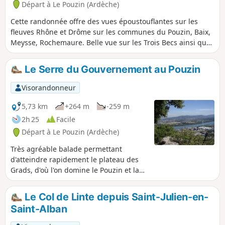
Départ à Le Pouzin (Ardèche)
Cette randonnée offre des vues époustouflantes sur les
fleuves Rhône et Drôme sur les communes du Pouzin, Baix,
Meysse, Rochemaure. Belle vue sur les Trois Becs ainsi que
sur le donjon de Crest, le plus haut de France.
Le Serre du Gouvernement au Pouzin
Visorandonneur
5,73 km
+264 m
-259 m
2h 25
Facile
Départ à Le Pouzin (Ardèche)
Très agréable balade permettant
d'atteindre rapidement le plateau des
Grads, d'où l'on domine le Pouzin et la
confluence Ouvèze/Rhône. Le sentier
surplombant la vallée de l'Ouvèze est
Le Col de Linte depuis Saint-Julien-en-
très plaisant mais pourrait s'avérer
Saint-Alban
vertigineux pour certains. Les crêtes
offrent une très belle vue panoramique