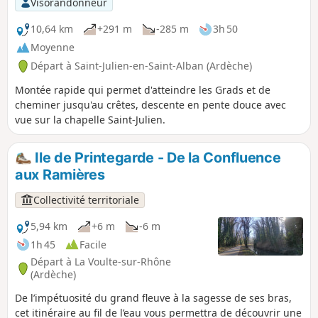
Visorandonneur
sur les Baronnies et le Vercors. Ne
jamais sortir de l'itinéraire désormais
10,64 km
+291 m
-285 m
3h 50
très bien balisé.
Moyenne
Départ à Saint-Julien-en-Saint-Alban (Ardèche)
Montée rapide qui permet d'atteindre les Grads et de
cheminer jusqu'au crêtes, descente en pente douce avec
vue sur la chapelle Saint-Julien.
Ile de Printegarde - De la Confluence
aux Ramières
Collectivité territoriale
5,94 km
+6 m
-6 m
1h 45
Facile
Départ à La Voulte-sur-Rhône
(Ardèche)
De l’impétuosité du grand fleuve à la sagesse de ses bras,
cet itinéraire au fil de l’eau vous permettra de découvrir une