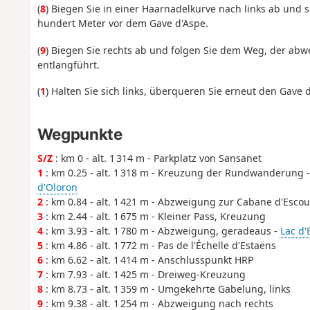
(
8
) Biegen Sie in einer Haarnadelkurve nach links ab und s
hundert Meter vor dem Gave d'Aspe.
(
9
) Biegen Sie rechts ab und folgen Sie dem Weg, der ab
entlangführt.
(
1
) Halten Sie sich links, überqueren Sie erneut den Gave 
Wegpunkte
S/Z
: km 0 - alt. 1 314 m - Parkplatz von Sansanet
1
: km 0.25 - alt. 1 318 m - Kreuzung der Rundwanderung 
d'Oloron
2
: km 0.84 - alt. 1 421 m - Abzweigung zur Cabane d'Escou
3
: km 2.44 - alt. 1 675 m - Kleiner Pass, Kreuzung
4
: km 3.93 - alt. 1 780 m - Abzweigung, geradeaus -
Lac d'
5
: km 4.86 - alt. 1 772 m - Pas de l'Échelle d'Estaëns
6
: km 6.62 - alt. 1 414 m - Anschlusspunkt HRP
7
: km 7.93 - alt. 1 425 m - Dreiweg-Kreuzung
8
: km 8.73 - alt. 1 359 m - Umgekehrte Gabelung, links
9
: km 9.38 - alt. 1 254 m - Abzweigung nach rechts