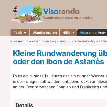
V
i
s
o
r
a
Tools
Wandertouren
Hilfe ↗
Viso
rando
Prem
n
Visorando
Wanderungen
Aquitanien
Pyrénées-Atlantiques
Ur
d
o
Kleine Rundwanderung übe
oder den Ibon de Astanès
Es ist ein ruhiges Tal, durch das ein dünner Wasser
in der ruhigen Luft weiden, unbeeindruckt von dies
an der Grenze zwischen Spanien und Frankreich und
Details