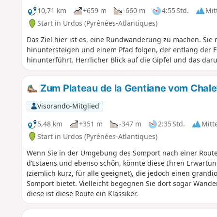
10,71 km
+659 m
-660 m
4:55 Std.
Mit
Start in Urdos (Pyrénées-Atlantiques)
Das Ziel hier ist es, eine Rundwanderung zu machen. Sie
hinuntersteigen und einem Pfad folgen, der entlang der F
hinunterführt. Herrlicher Blick auf die Gipfel und das daru
Zum Plateau de la Gentiane vom Chale
Visorando-Mitglied
5,48 km
+351 m
-347 m
2:35 Std.
Mitt
Start in Urdos (Pyrénées-Atlantiques)
Wenn Sie in der Umgebung des Somport nach einer Route s
d’Estaens und ebenso schön, könnte diese Ihren Erwartun
(ziemlich kurz, für alle geeignet), die jedoch einen gran
Somport bietet. Vielleicht begegnen Sie dort sogar Wander
diese ist diese Route ein Klassiker.