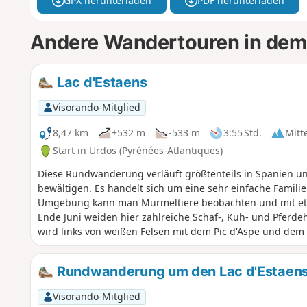
GPX herunterladen
PDF herunterladen
Andere Wandertouren in dem
Lac d'Estaens
Visorando-Mitglied
8,47 km
+532 m
-533 m
3:55 Std.
Mitt
Start in Urdos (Pyrénées-Atlantiques)
Diese Rundwanderung verläuft größtenteils in Spanien un
bewältigen. Es handelt sich um eine sehr einfache Famil
Umgebung kann man Murmeltiere beobachten und mit et
Ende Juni weiden hier zahlreiche Schaf-, Kuh- und Pferd
wird links von weißen Felsen mit dem Pic d'Aspe und dem 
dem Pic Gabedaille umgeben.
Rundwanderung um den Lac d'Estaens 
Visorando-Mitglied