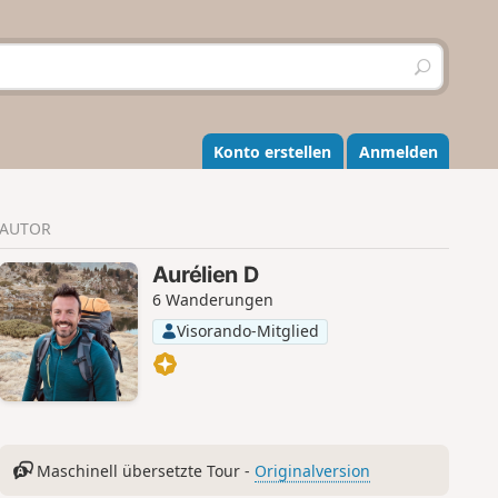
S
u
c
h
e
Konto erstellen
Anmelden
n
AUTOR
Aurélien D
6 Wanderungen
Visorando-Mitglied
Maschinell übersetzte Tour -
Originalversion