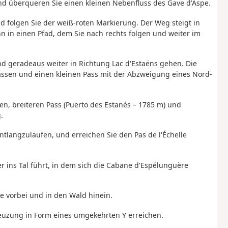
nd überqueren Sie einen kleinen Nebenfluss des Gave d'Aspe.
und folgen Sie der weiß-roten Markierung. Der Weg steigt in
in einen Pfad, dem Sie nach rechts folgen und weiter im
nd geradeaus weiter in Richtung Lac d'Estaëns gehen. Die
assen und einen kleinen Pass mit der Abzweigung eines Nord-
en, breiteren Pass (Puerto des Estanés – 1785 m) und
.
tlangzulaufen, und erreichen Sie den Pas de l'Échelle
er ins Tal führt, in dem sich die Cabane d'Espélunguère
he vorbei und in den Wald hinein.
euzung in Form eines umgekehrten Y erreichen.