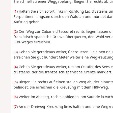
Sie schnell zu einer Weggabelung. Biegen Sie rechts ab u
(
1
) Halten Sie sich sofort links in Richtung Lac d'Estaëns 
Serpentinen langsam durch den Wald an und mündet dann 
Aufstieg gehen.
(
2
) Den Weg zur Cabane d'Escouret rechts liegen lassen u
französisch-spanische Grenze überqueren, den Wald verl
Süd-Weges erreichen.
(
3
) Gehen Sie geradeaus weiter, überqueren Sie einen neu
erreichen Sie gut hundert Meter weiter eine Wegkreuzung
(
4
) Gehen Sie geradeaus weiter, um am Ostufer des Sees en
d'Estaëns, der die französisch-spanische Grenze markiert.
(
5
) Biegen Sie rechts auf einen steilen Weg ab, der hinunt
befindet. Sie erreichen die Kreuzung mit dem HRP-Weg.
(
6
) Weiter im Abstieg, rechts abbiegen, am Saut de la Vac
(
7
) An der Dreiweg-Kreuzung links halten und eine Wegkr