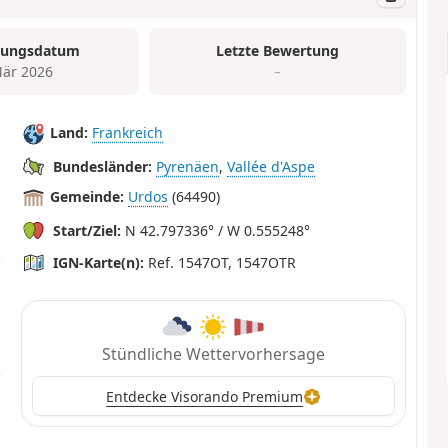
tungsdatum
Letzte Bewertung
är 2026
–
Land:
Frankreich
Bundesländer:
Pyrenäen
,
Vallée d'Aspe
Gemeinde:
Urdos
(64490)
Start/Ziel:
N 42.797336° / W 0.555248°
IGN-Karte(n):
Ref. 1547OT, 1547OTR
Stündliche Wettervorhersage
Entdecke Visorando Premium