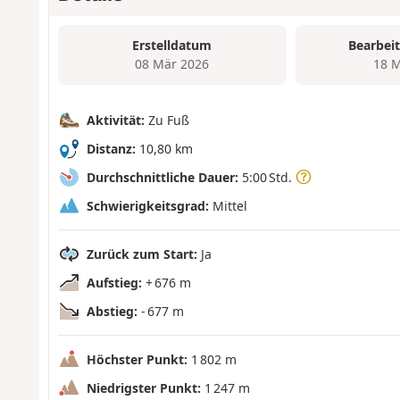
Erstelldatum
Bearbei
08 Mär 2026
18 M
Aktivität:
Zu Fuß
Distanz:
10,80 km
Durchschnittliche Dauer:
5:00 Std.
Schwierigkeitsgrad:
Mittel
Zurück zum Start:
Ja
Aufstieg:
+ 676 m
Abstieg:
- 677 m
Höchster Punkt:
1 802 m
Niedrigster Punkt:
1 247 m