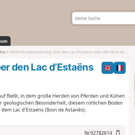
ium
dos
Kleine Rundwanderung über den Lac d’Estaëns oder den Ibon de Astanès
r den Lac d’Estaëns
lauf fließt, in dem große Herden von Pferden und Kühen
er geologischen Besonderheit, diesem rötlichen Boden
 dem Lac d'Estaëns (Ibon de Astanès).
Nr.
92782614