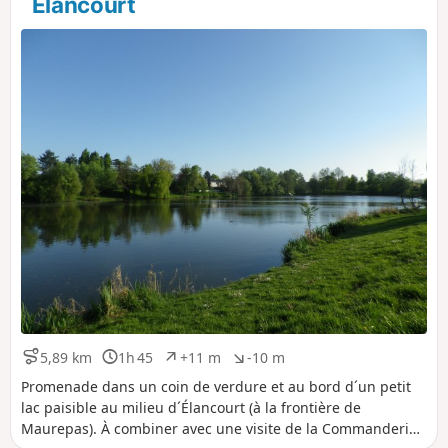
´Élancourt
i
a
t
t
i
i
f
f
5,89 km
1h 45
+11 m
-10 m
D
D
D
D
i
u
é
é
Promenade dans un coin de verdure et au bord d´un petit
s
r
n
n
lac paisible au milieu d´Élancourt (à la frontière de
t
é
i
i
Maurepas). À combiner avec une visite de la Commanderie
a
e
v
v