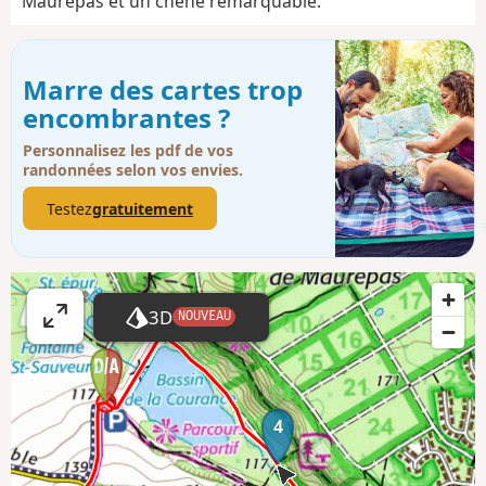
Maurepas et un chêne remarquable.
Marre des cartes trop
encombrantes ?
Personnalisez les pdf de vos
randonnées selon vos envies.
Testez
gratuitement
3D
NOUVEAU
A
ff
i
c
4
h
e