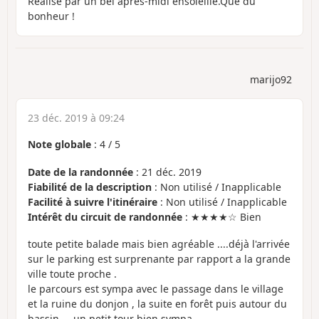
Réalisé par un bel après-midi ensoleillé.Que du
bonheur !
marijo92
23 déc. 2019 à 09:24
Note globale
:
4
/
5
Date de la randonnée
: 21 déc. 2019
Fiabilité de la description
: Non utilisé / Inapplicable
Facilité à suivre l'itinéraire
: Non utilisé / Inapplicable
Intérêt du circuit de randonnée
: ★★★★☆ Bien
toute petite balade mais bien agréable ....déjà l'arrivée
sur le parking est surprenante par rapport a la grande
ville toute proche .
le parcours est sympa avec le passage dans le village
et la ruine du donjon , la suite en forêt puis autour du
bassin ....un petit tour bien sympa.