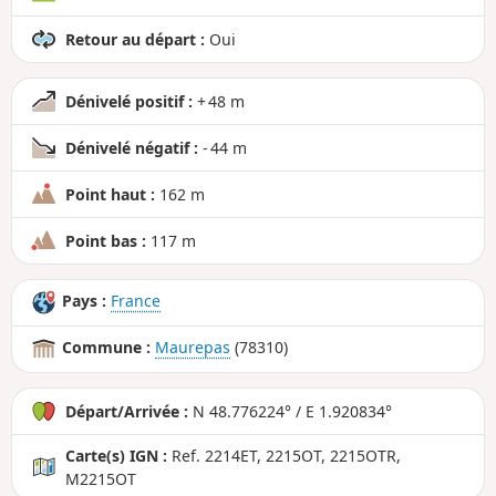
Retour au départ :
Oui
Dénivelé positif :
+ 48 m
Dénivelé négatif :
- 44 m
Point haut :
162 m
Point bas :
117 m
Pays :
France
Commune :
Maurepas
(78310)
Départ/Arrivée :
N 48.776224° / E 1.920834°
Carte(s) IGN :
Ref. 2214ET, 2215OT, 2215OTR,
M2215OT