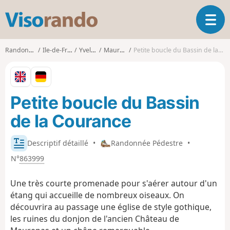
V
O
i
u
s
v
o
Randonnées
Ile-de-France
Yvelines
Maurepas
Petite boucle du Bassin de la Courance
r
r
i
a
r
n
l
d
Petite boucle du Bassin
a
o
n
de la Courance
a
v
i
Descriptif détaillé
•
Randonnée Pédestre
•
g
N°
863999
a
t
Une très courte promenade pour s'aérer autour d'un
i
étang qui accueille de nombreux oiseaux. On
o
découvrira au passage une église de style gothique,
n
les ruines du donjon de l'ancien Château de