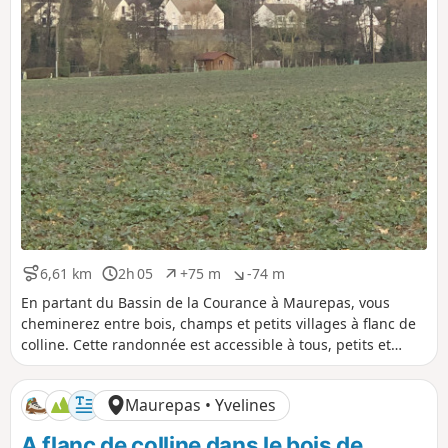
6,61 km
2h 05
+75 m
-74 m
D
D
D
D
i
u
é
é
En partant du Bassin de la Courance à Maurepas, vous
s
r
n
n
cheminerez entre bois, champs et petits villages à flanc de
t
é
i
i
colline. Cette randonnée est accessible à tous, petits et
a
e
v
v
grands.
n
e
e
c
l
l
Maurepas • Yvelines
e
é
é
p
n
A flanc de colline dans le bois de
o
é