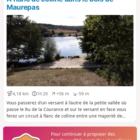
s
g
Maurepas
i
a
t
t
i
i
f
f
4,18 km
1h 20
+56 m
-59 m
D
D
D
D
i
u
é
é
Vous passerez d’un versant à l’autre de la petite vallée où
s
r
n
n
passe le Ru de la Courance et sur le versant en face vous
t
é
i
i
ferez un circuit à flanc de colline entre une majorité de
a
e
v
v
chênes et de châtaigniers, ainsi que de fougères et de
n
e
e
bruyères quand c’est la saison. Vous aurez l'occasion de
c
l
l
Pour continuer à proposer des
e
é
é
longer de près ou de loin le Bassin de la Courance.