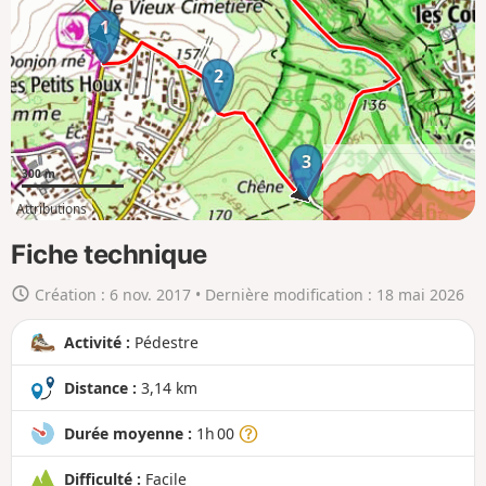
r
1
l
a
2
c
a
r
3
t
300 m
e
Attributions
e
1km
3km
n
Fiche technique
g
Création :
6 nov. 2017
• Dernière modification :
18 mai 2026
r
a
Activité :
Pédestre
n
d
Distance :
3,14 km
Durée moyenne :
1h 00
Difficulté :
Facile