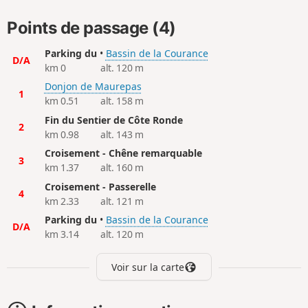
Points de passage (4)
Parking du
•
Bassin de la Courance
D/A
km 0
alt. 120 m
Donjon de Maurepas
1
km 0.51
alt. 158 m
Fin du Sentier de Côte Ronde
2
km 0.98
alt. 143 m
Croisement - Chêne remarquable
3
km 1.37
alt. 160 m
Croisement - Passerelle
4
km 2.33
alt. 121 m
Parking du
•
Bassin de la Courance
D/A
km 3.14
alt. 120 m
Voir sur la carte