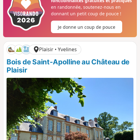
fonctionnalités gratuites et pratiques
p
n
o
é
en randonnée, soutenez-nous en
s
g
donnant un petit coup de pouce !
i
a
t
t
Je donne un coup de pouce
i
i
f
f
Plaisir • Yvelines
Bois de Saint-Apolline au Château de
Plaisir