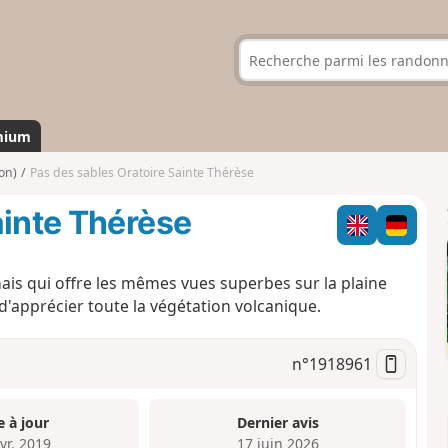
mium
on)
Pas des sables Oratoire Sainte Thérèse
ainte Thérèse
is qui offre les mêmes vues superbes sur la plaine
'apprécier toute la végétation volcanique.
n°
1918961
e à jour
Dernier avis
vr. 2019
17 juin 2026