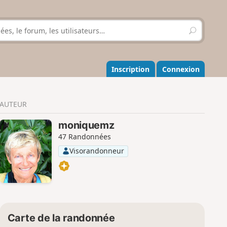
R
e
c
h
e
Inscription
Connexion
r
c
h
AUTEUR
e
r
moniquemz
47 Randonnées
Visorandonneur
Carte de la randonnée