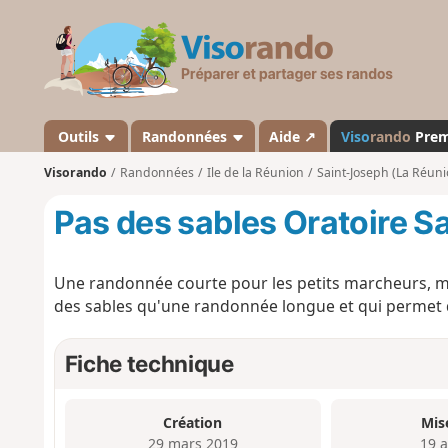
V
i
s
o
r
a
Outils
Randonnées
Aide ↗
Viso
rando
Pre
n
Visorando
Randonnées
Ile de la Réunion
Saint-Joseph (La Réuni
d
o
Pas des sables Oratoire S
Une randonnée courte pour les petits marcheurs, ma
des sables qu'une randonnée longue et qui permet d
Fiche technique
Création
Mis
29 mars 2019
19 a