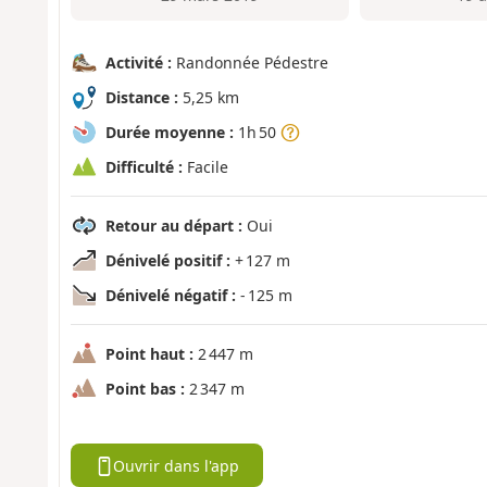
Activité :
Randonnée Pédestre
Distance :
5,25 km
Durée moyenne :
1h 50
Difficulté :
Facile
Retour au départ :
Oui
Dénivelé positif :
+ 127 m
Dénivelé négatif :
- 125 m
Point haut :
2 447 m
Point bas :
2 347 m
Ouvrir dans l'app