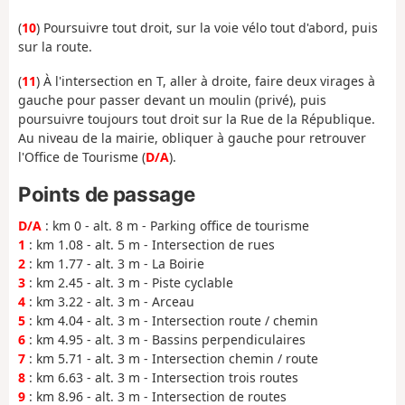
(
10
) Poursuivre tout droit, sur la voie vélo tout d'abord, puis
sur la route.
(
11
) À l'intersection en T, aller à droite, faire deux virages à
gauche pour passer devant un moulin (privé), puis
poursuivre toujours tout droit sur la Rue de la République.
Au niveau de la mairie, obliquer à gauche pour retrouver
l'Office de Tourisme (
D/A
).
Points de passage
D/A
: km 0 - alt. 8 m - Parking office de tourisme
1
: km 1.08 - alt. 5 m - Intersection de rues
2
: km 1.77 - alt. 3 m - La Boirie
3
: km 2.45 - alt. 3 m - Piste cyclable
4
: km 3.22 - alt. 3 m - Arceau
5
: km 4.04 - alt. 3 m - Intersection route / chemin
6
: km 4.95 - alt. 3 m - Bassins perpendiculaires
7
: km 5.71 - alt. 3 m - Intersection chemin / route
8
: km 6.63 - alt. 3 m - Intersection trois routes
9
: km 8.96 - alt. 3 m - Intersection de routes