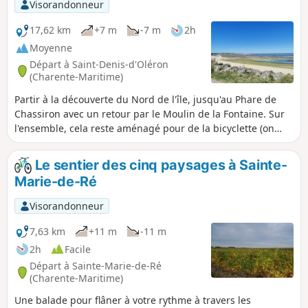
Visorandonneur
17,62 km
+7 m
-7 m
2h
Moyenne
Départ à Saint-Denis-d'Oléron
(Charente-Maritime)
Partir à la découverte du Nord de l'île, jusqu'au Phare de
Chassiron avec un retour par le Moulin de la Fontaine. Sur
l'ensemble, cela reste aménagé pour de la bicyclette (on
oublie le vélo de route du Tour de France) avec une partie
qui tremble un peu (caillouteux) puis pour finir un peu de
Le sentier des cinq paysages à Sainte-
route.
Marie-de-Ré
Visorandonneur
7,63 km
+11 m
-11 m
2h
Facile
Départ à Sainte-Marie-de-Ré
(Charente-Maritime)
Une balade pour flâner à votre rythme à travers les