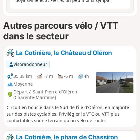
Boyardville et St Pierre, un peu moins sympa.
Autres parcours vélo / VTT
dans le secteur
La Cotinière, le Château d'Oléron
Visorandonneur
35,38 km
+7 m
-6 m
4h
Moyenne
Départ à Saint-Pierre-d'Oléron
(Charente-Maritime)
Circuit en boucle dans le Sud de l'île d'Oléron, en majorité
sur des pistes cyclables. Privilégier le VTC ou VTT plus
confortables sur ce terrain qu'un vélo de route.
La Cotinière, le phare de Chassiron