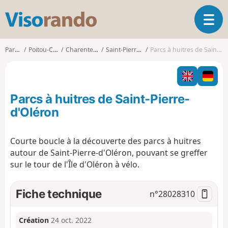
V
O
i
u
s
v
o
Parcours
Poitou-Charentes
Charente-Maritime
Saint-Pierre-d'Oléron
Parcs à huitres de Saint-Pierre-d'Oléron
r
r
i
a
r
n
l
d
Parcs à huitres de Saint-Pierre-
a
o
n
d'Oléron
a
v
Courte boucle à la découverte des parcs à huitres
i
autour de Saint-Pierre-d'Oléron, pouvant se greffer
g
a
sur le tour de l'Île d'Oléron à vélo.
t
i
Fiche technique
n°
28028310
o
n
Création
24 oct. 2022