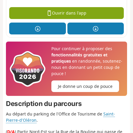
Ouvrir dans l'app
Pour continuer à proposer des
fonctionnalités gratuites et
pratiques
en randonnée, soutenez-
nous en donnant un petit coup de
pouce !
Je donne un coup de pouce
Description du parcours
Au départ du parking de l'Office de Tourisme de
Saint-
Pierre-d'Oléron
.
(
D/A
) Partir Nord-Est sur la Rue de la Bouline qui passe de