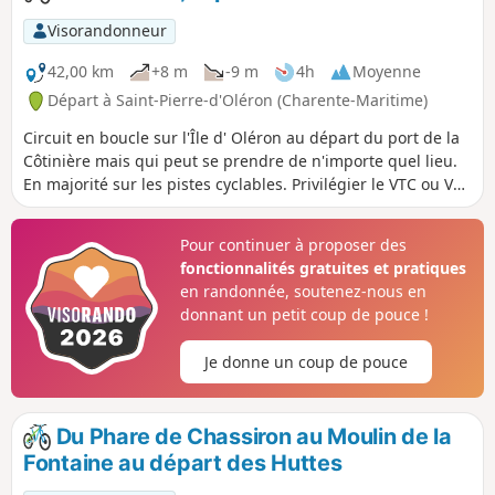
Visorandonneur
42,00 km
+8 m
-9 m
4h
Moyenne
Départ à Saint-Pierre-d'Oléron (Charente-Maritime)
Circuit en boucle sur l'Île d' Oléron au départ du port de la
Côtinière mais qui peut se prendre de n'importe quel lieu.
En majorité sur les pistes cyclables. Privilégier le VTC ou VTT
plus confortable sur ce terrain qu'un vélo de route.
Pour continuer à proposer des
fonctionnalités gratuites et pratiques
en randonnée, soutenez-nous en
donnant un petit coup de pouce !
Je donne un coup de pouce
Du Phare de Chassiron au Moulin de la
Fontaine au départ des Huttes