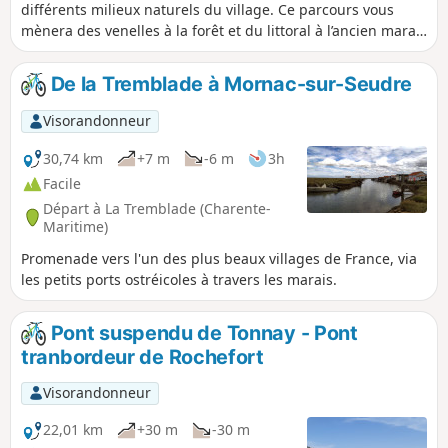
différents milieux naturels du village. Ce parcours vous
mènera des venelles à la forêt et du littoral à l’ancien marais
salant des Grands Prés, devenu un site majeur de la
biodiversité rétaise.
De la Tremblade à Mornac-sur-Seudre
Visorandonneur
30,74 km
+7 m
-6 m
3h
Facile
Départ à La Tremblade (Charente-
Maritime)
Promenade vers l'un des plus beaux villages de France, via
les petits ports ostréicoles à travers les marais.
Pont suspendu de Tonnay - Pont
tranbordeur de Rochefort
Visorandonneur
22,01 km
+30 m
-30 m