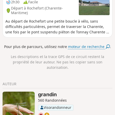
2h30
Facile
Départ à Rochefort (Charente-
Maritime)
Au départ de Rochefort une petite boucle à vélo, sans
difficultés particulières, permet de traverser la Charente,
une fois par le pont suspendu piéton de Tonnay Charente et
une autre fois par le pont transbordeur de Rochefort Vous
traverserez aussi la zone de l'arsenal militaire voulu par
Pour plus de parcours, utilisez notre
moteur de recherche
.
Louis XIV et longerez la Corderie Royale. Attention à la
période de fermeture du pont transbordeur l'hiver de
Les descriptions et la trace GPS de ce circuit restent la
novembre à mars.
propriété de leur auteur. Ne pas les copier sans son
autorisation.
AUTEUR
grandin
560 Randonnées
Visorandonneur