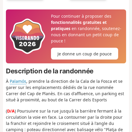
Pour continuer à proposer des
fonctionnalités gratuites et
pratiques
en randonnée, soutenez-
nous en donnant un petit coup de
pouce !
Je donne un coup de pouce
Description de la randonnée
À
Palamós
, prendre la direction de la Cala de la Fosca et se
garer sur les emplacements dédiés de la rue nommée
Carrer del Cap de Planès. En cas d'affluence, un parking est
situé à proximité, au bout de la Carrer dels Esports
(
D/A
) Poursuivre sur la rue jusqu'à la barrière fermant à la
circulation la voie en face. La contourner par la droite pour
la franchir et rejoindre le croisement situé à l'angle du
camping : poteau directionnel avec balisage vélo "Platja de