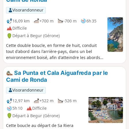
Visorandonneur
16,09 km
+700 m
-700 m
6h 35
Difficile
Départ à Begur (Gérone)
Cette double boucle, en forme de huit, conduit
tout d'abord dans l'arrière-pays, dans un bel
environnement boisé, afin d'atteindre les abords
de la station balnéaire de Llafranc. Le retour
s'effectue via le magnifique Cami de Ronda,
Sa Punta et Cala Aiguafreda par le
sentier côtier en balcon ménageant des vues
Cami de Ronda
exceptionnelles sur la mer, tout en passant par de
nombreuses criques, plus ou mois confidentielles,
Visorandonneur
invitant à la baignade à la belle saison. Enfin, le
petit village de Tamariu offre un espace de repos,
12,97 km
+522 m
-526 m
apaisant et opportun, avant la fin de randonnée,
5h 10
Difficile
beaucoup plus éprouvante, qui suit l'ancien tracé
Départ à Begur (Gérone)
du Cami de Ronda au plus près de la côte. Une
section, plus chaotique et bien moins fréquentée,
Cette boucle au départ de Sa Riera