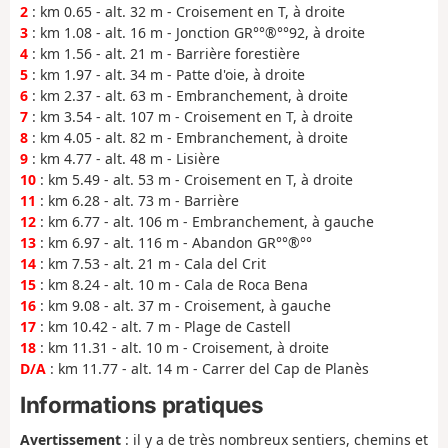
2
: km 0.65 - alt. 32 m - Croisement en T, à droite
3
: km 1.08 - alt. 16 m - Jonction GR°°®°°92, à droite
4
: km 1.56 - alt. 21 m - Barrière forestière
5
: km 1.97 - alt. 34 m - Patte d'oie, à droite
6
: km 2.37 - alt. 63 m - Embranchement, à droite
7
: km 3.54 - alt. 107 m - Croisement en T, à droite
8
: km 4.05 - alt. 82 m - Embranchement, à droite
9
: km 4.77 - alt. 48 m - Lisière
10
: km 5.49 - alt. 53 m - Croisement en T, à droite
11
: km 6.28 - alt. 73 m - Barrière
12
: km 6.77 - alt. 106 m - Embranchement, à gauche
13
: km 6.97 - alt. 116 m - Abandon GR°°®°°
14
: km 7.53 - alt. 21 m - Cala del Crit
15
: km 8.24 - alt. 10 m - Cala de Roca Bena
16
: km 9.08 - alt. 37 m - Croisement, à gauche
17
: km 10.42 - alt. 7 m - Plage de Castell
18
: km 11.31 - alt. 10 m - Croisement, à droite
D/A
: km 11.77 - alt. 14 m - Carrer del Cap de Planès
Informations pratiques
Avertissement
: il y a de très nombreux sentiers, chemins et