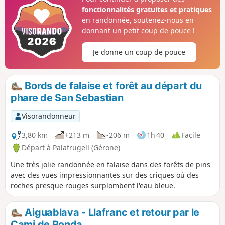
fonctionnalités gratuites et pratiques
en randonnée, soutenez-nous en
donnant un petit coup de pouce !
Je donne un coup de pouce
Bords de falaise et forêt au départ du
phare de San Sebastian
Visorandonneur
3,80 km
+213 m
-206 m
1h 40
Facile
Départ à Palafrugell (Gérone)
Une très jolie randonnée en falaise dans des forêts de pins
avec des vues impressionnantes sur des criques où des
roches presque rouges surplombent l'eau bleue.
Aiguablava - Llafranc et retour par le
Cami de Ronda