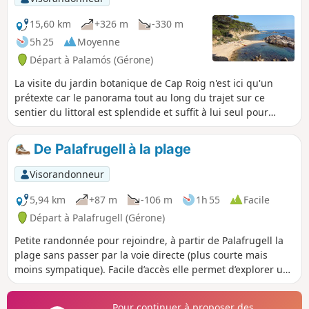
15,60 km
+326 m
-330 m
5h 25
Moyenne
Départ à Palamós (Gérone)
La visite du jardin botanique de Cap Roig n'est ici qu'un
prétexte car le panorama tout au long du trajet sur ce
sentier du littoral est splendide et suffit à lui seul pour
entreprendre cette randonnée. Les multiples plages de
sable fin encastrées dans les criques, les maisons typiques
De Palafrugell à la plage
de pêcheurs et les diverses forêts traversées sont
remarquables.
Visorandonneur
5,94 km
+87 m
-106 m
1h 55
Facile
Départ à Palafrugell (Gérone)
Petite randonnée pour rejoindre, à partir de Palafrugell la
plage sans passer par la voie directe (plus courte mais
moins sympatique). Facile d’accès elle permet d’explorer un
peu plus la région.
Pour continuer à proposer des