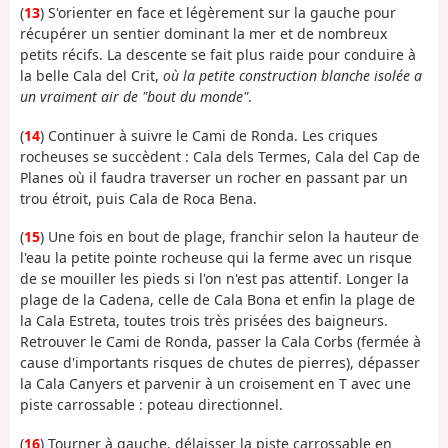
(
13
) S'orienter en face et légèrement sur la gauche pour
récupérer un sentier dominant la mer et de nombreux
petits récifs. La descente se fait plus raide pour conduire à
la belle Cala del Crit,
où la petite construction blanche isolée a
un vraiment air de "bout du monde"
.
(
14
) Continuer à suivre le Cami de Ronda. Les criques
rocheuses se succèdent : Cala dels Termes, Cala del Cap de
Planes où il faudra traverser un rocher en passant par un
trou étroit, puis Cala de Roca Bena.
(
15
) Une fois en bout de plage, franchir selon la hauteur de
l'eau la petite pointe rocheuse qui la ferme avec un risque
de se mouiller les pieds si l'on n'est pas attentif. Longer la
plage de la Cadena, celle de Cala Bona et enfin la plage de
la Cala Estreta, toutes trois très prisées des baigneurs.
Retrouver le Cami de Ronda, passer la Cala Corbs (fermée à
cause d'importants risques de chutes de pierres), dépasser
la Cala Canyers et parvenir à un croisement en T avec une
piste carrossable : poteau directionnel.
(
16
) Tourner à gauche, délaisser la piste carrossable en