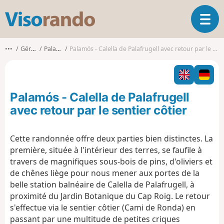
V
O
i
u
s
v
o
•••
Gérone
Palamós
Palamós - Calella de Palafrugell avec retour par le sentier côtier
r
r
i
a
r
n
l
d
Palamós - Calella de Palafrugell
a
o
n
avec retour par le sentier côtier
a
v
Cette randonnée offre deux parties bien distinctes. La
i
première, située à l'intérieur des terres, se faufile à
g
a
travers de magnifiques sous-bois de pins, d'oliviers et
t
de chênes liège pour nous mener aux portes de la
i
belle station balnéaire de Calella de Palafrugell, à
o
proximité du Jardin Botanique du Cap Roig. Le retour
n
s'effectue via le sentier côtier (Cami de Ronda) en
passant par une multitude de petites criques