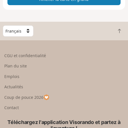
e
e
n
g
C
r
R
h
a
e
o
n
t
i
d
o
s
CGU et confidentialité
u
i
r
s
Plan du site
e
s
n
e
Emplois
h
z
Actualités
a
u
u
n
Coup de pouce 2026
t
p
a
Contact
y
s
Téléchargez l'application Visorando et partez à