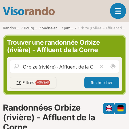
V
O
i
u
s
v
o
Randonnées
Bourgogne
Saône-et-Loire
Jambles
Orbize (rivière) - Affluent de la Corne
r
r
i
a
Trouver une randonnée Orbize
r
n
(rivière) - Affluent de la Corne
l
d
a
o
n
A
V
a
u
i
v
t
d
i
Filtres
Rechercher
NOUVEAU
o
e
g
u
r
a
r
l
t
d
e
i
Randonnées Orbize
e
c
o
m
h
(rivière) - Affluent de la
n
o
a
Corne
i
m