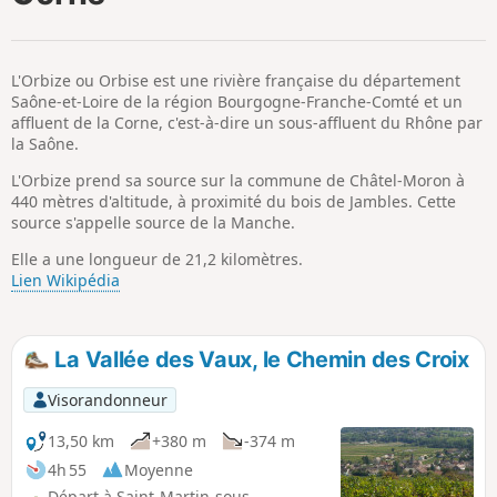
p
L'Orbize ou Orbise est une rivière française du département
Saône-et-Loire de la région Bourgogne-Franche-Comté et un
affluent de la Corne, c'est-à-dire un sous-affluent du Rhône par
la Saône.
L'Orbize prend sa source sur la commune de Châtel-Moron à
440 mètres d'altitude, à proximité du bois de Jambles. Cette
source s'appelle source de la Manche.
Elle a une longueur de 21,2 kilomètres.
Lien Wikipédia
La Vallée des Vaux, le Chemin des Croix
Visorandonneur
13,50 km
+380 m
-374 m
4h 55
Moyenne
Départ à Saint-Martin-sous-