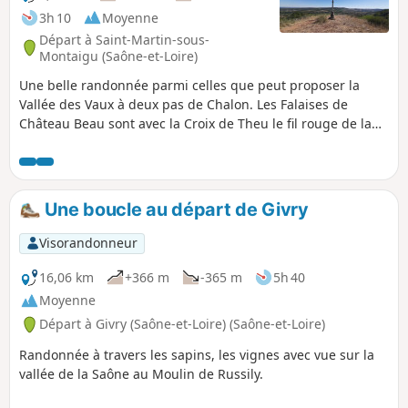
3h 10
Moyenne
Départ à Saint-Martin-sous-
Montaigu (Saône-et-Loire)
Une belle randonnée parmi celles que peut proposer la
Vallée des Vaux à deux pas de Chalon. Les Falaises de
Château Beau sont avec la Croix de Theu le fil rouge de la
balade en offrant de larges perspectives depuis leur
sommet et en faisant partie du décor tout au long du
parcours.
Une boucle au départ de Givry
Visorandonneur
16,06 km
+366 m
-365 m
5h 40
Moyenne
Départ à Givry (Saône-et-Loire) (Saône-et-Loire)
Randonnée à travers les sapins, les vignes avec vue sur la
vallée de la Saône au Moulin de Russily.