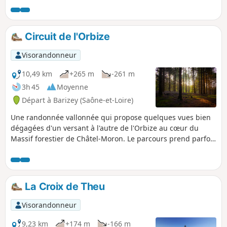
Circuit de l'Orbize
Visorandonneur
10,49 km
+265 m
-261 m
3h 45
Moyenne
Départ à Barizey (Saône-et-Loire)
Une randonnée vallonnée qui propose quelques vues bien
dégagées d'un versant à l'autre de l'Orbize au cœur du
Massif forestier de Châtel-Moron. Le parcours prend parfois
un peu de hauteur, histoire de varier le paysage mais ne
présente pas de grosses difficultés tout en restant
suffisamment ombragé pour s'envisager à la belle saison.
La Croix de Theu
Visorandonneur
9,23 km
+174 m
-166 m