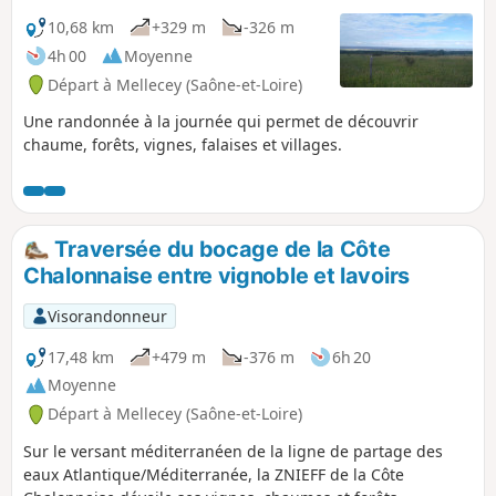
départements traversés, dont : - le Parc
National de Forêts, - les vignobles de
10,68 km
+329 m
-326 m
Côte d'Or, Côte Chalonnaise et
4h 00
Moyenne
Mâconnais.
Départ à Mellecey (Saône-et-Loire)
Une randonnée à la journée qui permet de découvrir
chaume, forêts, vignes, falaises et villages.
Traversée du bocage de la Côte
Chalonnaise entre vignoble et lavoirs
Visorandonneur
17,48 km
+479 m
-376 m
6h 20
Moyenne
Départ à Mellecey (Saône-et-Loire)
Sur le versant méditerranéen de la ligne de partage des
eaux Atlantique/Méditerranée, la ZNIEFF de la Côte