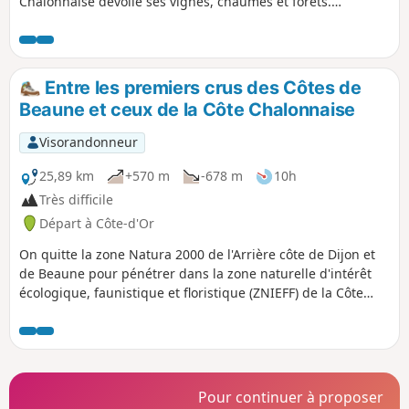
Chalonnaise dévoile ses vignes, chaumes et forêts.
Châteaux, lavoirs et fontaines agrémentent la traversée des
villages et des hameaux. Les panoramas s'enchaînent
depuis la vallée des Vaux jusqu'au Mont Brogny, en passant
par le Mont Avril. Une infidélité au GR® 7 permet de
Entre les premiers crus des Côtes de
découvrir une manufacture qui exporte ses oeuvres d'art
Beaune et ceux de la Côte Chalonnaise
dans le monde entier et de faire une pause au restaurant.
Visorandonneur
25,89 km
+570 m
-678 m
10h
Très difficile
Départ à Côte-d'Or
On quitte la zone Natura 2000 de l'Arrière côte de Dijon et
de Beaune pour pénétrer dans la zone naturelle d'intérêt
écologique, faunistique et floristique (ZNIEFF) de la Côte
Chalonnaise. Cette étape riche en patrimoine est jalonnée
par les châteaux des Climats du vignoble de Bourgogne,
inscrits au patrimoine mondial de l'UNESCO. Des tables
d'orientation offrent des points de vue panoramiques. La
découverte d'un camp néolithique précède la traversée des
Pour continuer à proposer
premiers crus de Mercurey.