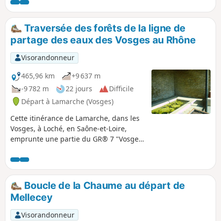
Traversée des forêts de la ligne de
partage des eaux des Vosges au Rhône
Visorandonneur
465,96 km
+9 637 m
-9 782 m
22 jours
Difficile
Départ à Lamarche (Vosges)
Cette itinérance de Lamarche, dans les
Vosges, à Loché, en Saône-et-Loire,
emprunte une partie du GR® 7 "Vosges
Pyrénées" qui suit la ligne de partage
des eaux Atlantique/Méditérranée sur
plus de 1 500 kilomètres. Il s'agit
également d'un chemin de Saint-
Boucle de la Chaume au départ de
Jacques emprunté par les pèlerins
Mellecey
Allemands. C'est un livre de géographie
ouvert sur les trois régions et les cinq
Visorandonneur