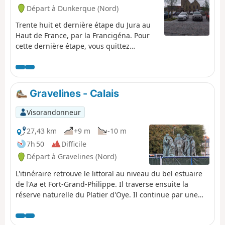
Départ à Dunkerque (Nord)
Trente huit et dernière étape du Jura au
Haut de France, par la Francigéna. Pour
cette dernière étape, vous quittez
Dunkerque pour traverser le Bois des
Forts, avant d'arriver aux pieds des
Fortifications Vauban. Vous longez les
remparts avant d'entrer dans Bergues,
Gravelines - Calais
ville fortifiée charmante et pittoresque,
surnommée la « petite Bruges du Nord »,
Visorandonneur
et, aujourd’hui, mondialement célèbre
depuis le tournage du film “Bienvenue
27,43 km
+9 m
-10 m
chez les Ch’tis” ! C'est au pied du beffroi,
7h 50
Difficile
surmonté du lion de Flandres, que se
Départ à Gravelines (Nord)
termine ce périple.
L'itinéraire retrouve le littoral au niveau du bel estuaire
de l'Aa et Fort-Grand-Philippe. Il traverse ensuite la
réserve naturelle du Platier d'Oye. Il continue par une
grande plage, revient à l'intérieur des terres et arrive au
Centre Jules Ferry. Il rejoint ensuite le Centre de Calais.