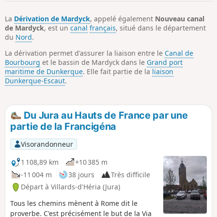
p
La
Dérivation de Mardyck
, appelé également
Nouveau canal
de Mardyck
, est un
canal
français
, situé dans le département
du
Nord
.
La dérivation permet d'assurer la liaison entre le
Canal de
Bourbourg
et le bassin de Mardyck dans le
Grand port
maritime de Dunkerque
. Elle fait partie de la
liaison
Dunkerque-Escaut
.
Du Jura au Hauts de France par une
partie de la Francigéna
Visorandonneur
1 108,89 km
+10 385 m
-11 004 m
38 jours
Très difficile
Départ à Villards-d'Héria (Jura)
Tous les chemins mènent à Rome dit le
proverbe. C'est précisément le but de la Via