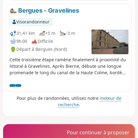
Bergues - Gravelines
Visorandonneur
31,41 km
+5 m
-3 m
9h 00
Difficile
Départ à Bergues (Nord)
Cette troisième étape ramène finalement à proximité du
littoral à Gravelines. Après Bierne, débute une longue
promenade le long du canal de la Haute Colme, bordé
d'habitations traditionnelles. Il rejoint ensuite Bourbourg
puis change de direction pour rejoindre Gravelines en
passant par le village de Saint-Georges-sur-l'Aa.
Pour plus de randonnées, utilisez notre
moteur de
recherche
.
Pour continuer à proposer