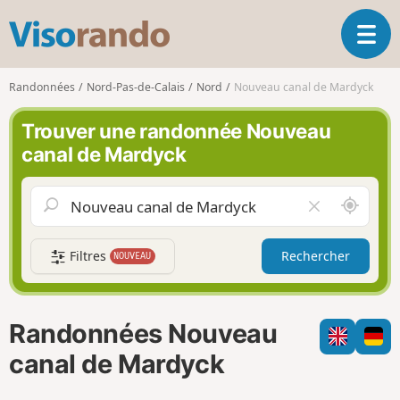
V
O
i
u
s
v
o
Randonnées
Nord-Pas-de-Calais
Nord
Nouveau canal de Mardyck
r
r
i
a
Trouver une randonnée Nouveau
r
n
canal de Mardyck
l
d
a
o
n
A
V
a
u
i
v
t
d
i
Filtres
Rechercher
NOUVEAU
o
e
g
u
r
a
r
l
t
d
e
i
Randonnées Nouveau
e
c
o
m
h
canal de Mardyck
n
o
a
i
m