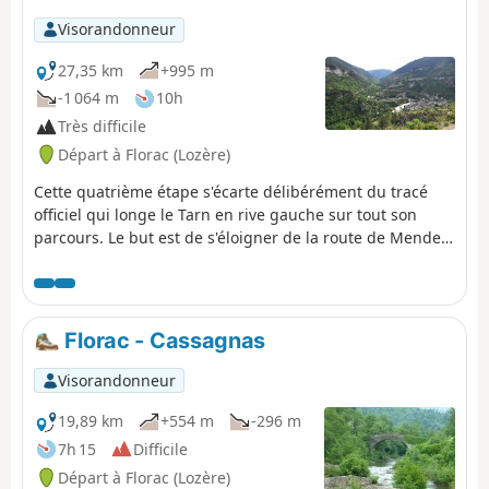
Visorandonneur
27,35 km
+995 m
-1 064 m
10h
Très difficile
Départ à Florac (Lozère)
Cette quatrième étape s'écarte délibérément du tracé
officiel qui longe le Tarn en rive gauche sur tout son
parcours. Le but est de s'éloigner de la route de Mende
(N106) très bruyante qui borde aussi le Tarn en rive
droite jusqu'à Ispagnac. Ce tracé visite la pointe du
Causse Méjean jusqu'à Quézac avant de passer en rive
droite pour grimper rejoindre le GRP® Causse du
Florac - Cassagnas
Sauveterre et redescendre vers Sainte-Énimie.
Visorandonneur
19,89 km
+554 m
-296 m
7h 15
Difficile
Départ à Florac (Lozère)