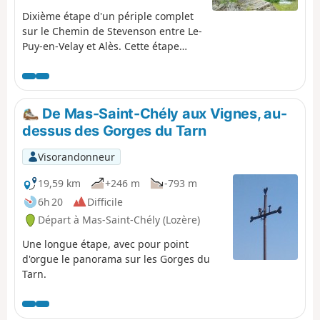
Dixième étape d'un périple complet
sur le Chemin de Stevenson entre Le-
Puy-en-Velay et Alès. Cette étape
peut comporter des changements
significatifs par rapport au fléchage
du GR®70. Cette étape suit
essentiellement la vallée de la
De Mas-Saint-Chély aux Vignes, au-
Mimente avant que celle-ci ne vienne
dessus des Gorges du Tarn
se jeter dans le Tarnon à Florac.
Visorandonneur
19,59 km
+246 m
-793 m
6h 20
Difficile
Départ à Mas-Saint-Chély (Lozère)
Une longue étape, avec pour point
d'orgue le panorama sur les Gorges du
Tarn.