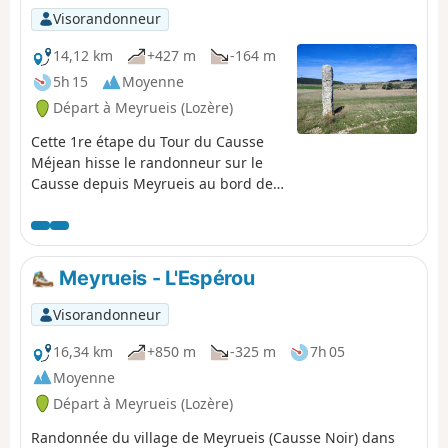
Visorandonneur
14,12 km
+427 m
-164 m
5h 15
Moyenne
Départ à Meyrueis (Lozère)
Cette 1re étape du Tour du Causse
Méjean hisse le randonneur sur le
Causse depuis Meyrueis au bord de
la Jonte. Dénivelée modeste pour une
une mise en jambes, avec au
programme un passage pittoresque
avant de déboucher sur le Causse,
Meyrueis - L'Espérou
l'Aven Armand, et une fromagerie
réputée à l'entrée du joli hameau de
Visorandonneur
Hyelzas. En arrivant assez tôt il sera
peut-être possible de visiter la Ferme
16,34 km
+850 m
-325 m
7h 05
Caussenarde de Hyelzas.
Moyenne
Départ à Meyrueis (Lozère)
Randonnée du village de Meyrueis (Causse Noir) dans