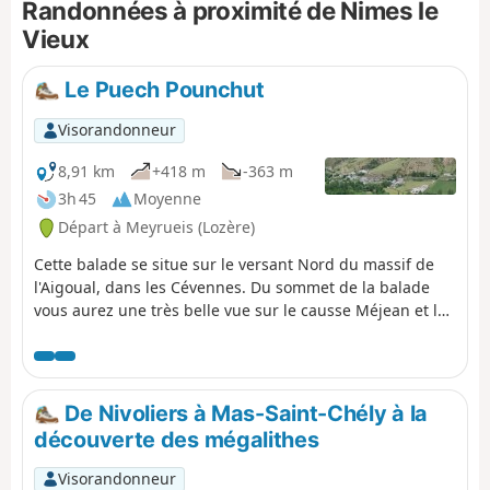
Randonnées à proximité de Nimes le
hérissé de centaines de rochers aux formes étranges
sculptés par l'érosion. Des planches explicatives
Vieux
judicieusement positionnées complètent intelligemment ce
parcours. Une belle journée, ponctuée par la traversée des
Le Puech Pounchut
hameaux caussenards de l'Hom, du Veygalier et de
Villeuneuve, à l'architecture remarquable.
Visorandonneur
8,91 km
+418 m
-363 m
3h 45
Moyenne
Départ à Meyrueis (Lozère)
Cette balade se situe sur le versant Nord du massif de
l'Aigoual, dans les Cévennes. Du sommet de la balade
vous aurez une très belle vue sur le causse Méjean et la
Vallée de la Jonte. Par temps clair en regardant à l'Ouest
vous pourrez apercevoir le viaduc de Millau.
De Nivoliers à Mas-Saint-Chély à la
découverte des mégalithes
Visorandonneur