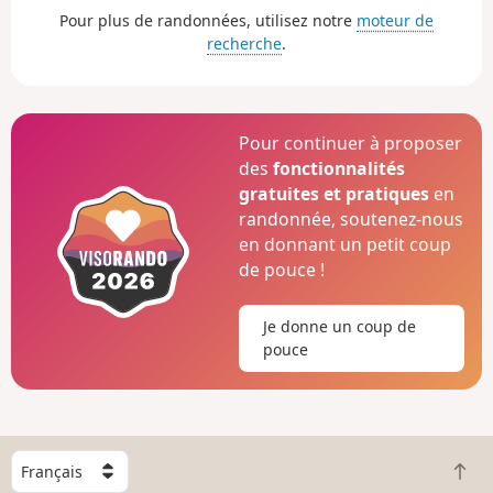
Pour plus de randonnées, utilisez notre
moteur de
recherche
.
Pour continuer à proposer
des
fonctionnalités
gratuites et pratiques
en
randonnée, soutenez-nous
en donnant un petit coup
de pouce !
Je donne un coup de
pouce
C
R
h