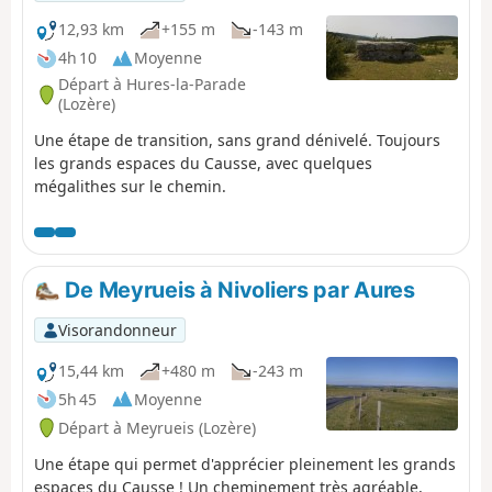
12,93 km
+155 m
-143 m
4h 10
Moyenne
Départ à Hures-la-Parade
(Lozère)
Une étape de transition, sans grand dénivelé. Toujours
les grands espaces du Causse, avec quelques
mégalithes sur le chemin.
De Meyrueis à Nivoliers par Aures
Visorandonneur
15,44 km
+480 m
-243 m
5h 45
Moyenne
Départ à Meyrueis (Lozère)
Une étape qui permet d'apprécier pleinement les grands
espaces du Causse ! Un cheminement très agréable,