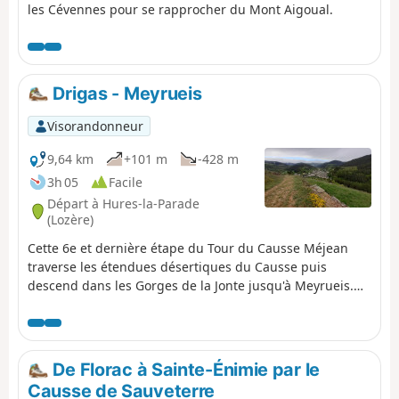
les Cévennes pour se rapprocher du Mont Aigoual.
Drigas - Meyrueis
Visorandonneur
9,64 km
+101 m
-428 m
3h 05
Facile
Départ à Hures-la-Parade
(Lozère)
Cette 6e et dernière étape du Tour du Causse Méjean
traverse les étendues désertiques du Causse puis
descend dans les Gorges de la Jonte jusqu'à Meyrueis.
Cette étape courte sans difficulté peut être cumulée à la
5e étape de Mas-Saint-Chely à Drigas pour ceux qui
veulent raccourcir le Tour en cinq jours.
De Florac à Sainte-Énimie par le
Causse de Sauveterre