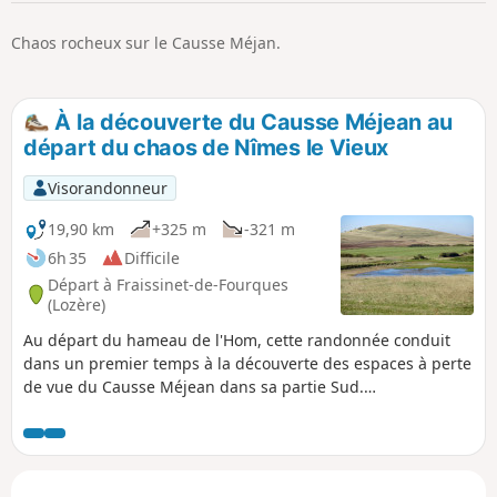
p
Chaos rocheux sur le Causse Méjan.
À la découverte du Causse Méjean au
départ du chaos de Nîmes le Vieux
Visorandonneur
19,90 km
+325 m
-321 m
6h 35
Difficile
Départ à Fraissinet-de-Fourques
(Lozère)
Au départ du hameau de l'Hom, cette randonnée conduit
dans un premier temps à la découverte des espaces à perte
de vue du Causse Méjean dans sa partie Sud.
Moutonnements herbeux et rocheux à l'infini, entrecoupés
de parcelles cultivées et de bois de résineux qui permettent
de fixer l'immensité du paysage. Elle se conclut par la visite
du sentier de découverte du chaos de Nîmes le Vieux,