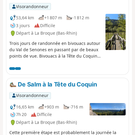
de l'Alsace... Vous n'oublierez pas non plus de
Visorandonneur
visiter le château du Landsberg. Récit de cette
étape par Romain Gascon à retrouver dans
53,64 km
+1 807 m
-1 812 m
Passion Vosges.
3 jours
Difficile
Départ à La Broque (Bas-Rhin)
Trois jours de randonnée en bivouacs autour
du Val de Senones en passant par de beaux
points de vue. Bivouacs à la Tête du Coquin
et à la Haute Loge.
De Salm à la Tête du Coquin
Visorandonneur
16,65 km
+903 m
-716 m
7h 20
Difficile
Départ à La Broque (Bas-Rhin)
Cette première étape est probablement la journée la