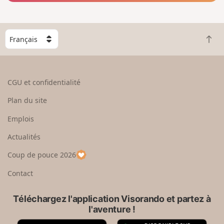
C
R
h
e
o
t
i
o
s
CGU et confidentialité
u
i
r
s
Plan du site
e
s
n
e
Emplois
h
z
Actualités
a
u
u
n
Coup de pouce 2026
t
p
a
Contact
y
s
Téléchargez l'application Visorando et partez à
l'aventure !
A
G