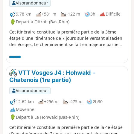
Visorandonneur
9,78 km
+581 m
-122 m
3h
Difficile
Départ à Ottrott (Bas-Rhin)
Cet itinéraire constitue la première partie de la 3ème
étape d'une itinérance de 7 jours sur le versant alsacien
des Vosges. Le cheminement se fait en majeure partie
sur des routes forestières en bon état. Le balisage,
excellent,est constitué de plaquettes sur lesquelles
figurent un logo VTT Orange ou Rouge accompagné de
la mention TMV (Traversée du Massif Vosgien).
VTT Vosges J4 : Hohwald -
Chatenois (1re partie)
Visorandonneur
12,62 km
+256 m
-475 m
2h30
Moyenne
Départ à Le Hohwald (Bas-Rhin)
Cet itinéraire constitue la première partie de la 4e étape
d'une itinérance de 7 jours sur le versant alsacien des