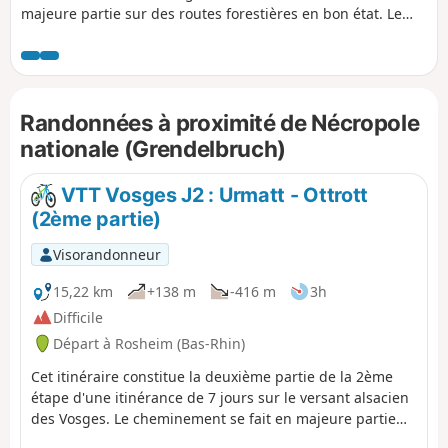
majeure partie sur des routes forestières en bon état. Le
balisage, excellent, est constitué plaquettes sur lesquelles
figurent un logo VTT Orange ou Rouge accompagné de la
mention TMV (Traversée du Massif Vosgien). Au cours de
ces étapes, on peut avoir une vision complète de la région:
Randonnées à proximité de Nécropole
l'exploitation de la forêt vosgienne, les châteaux, le vignoble
alsacien, les villages colorés...
nationale (Grendelbruch)
VTT Vosges J2 : Urmatt - Ottrott
(2ème partie)
Visorandonneur
15,22 km
+138 m
-416 m
3h
Difficile
Départ à Rosheim (Bas-Rhin)
Cet itinéraire constitue la deuxième partie de la 2ème
étape d'une itinérance de 7 jours sur le versant alsacien
des Vosges. Le cheminement se fait en majeure partie
sur des routes forestières en bon état. Le balisage,