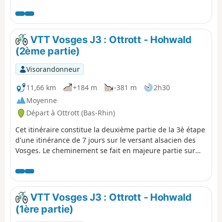
grande partie sur des chemins carrossables. Il y a
quelques passages techniques sur des singles assez
courts.
VTT Vosges J3 : Ottrott - Hohwald
(2ème partie)
Visorandonneur
11,66 km
+184 m
-381 m
2h30
Moyenne
Départ à Ottrott (Bas-Rhin)
Cet itinéraire constitue la deuxième partie de la 3è étape
d'une itinérance de 7 jours sur le versant alsacien des
Vosges. Le cheminement se fait en majeure partie sur
des routes forestières en bon état. Le balisage, excellent,
est constitué de plaquettes sur lesquelles figurent un
logo VTT Orange ou Rouge accompagné de la mention
TMV (Traversée du Massif Vosgien).
VTT Vosges J3 : Ottrott - Hohwald
(1ère partie)