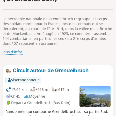
p
La nécropole nationale de Grendelbruch regroupe les corps
des soldats morts pour la France, lors des combats qui se
déroulèrent, au cours de l'été 1914, dans la vallée de la Bruche
et de Muckenbach. Aménagé en 1923, ce cimetière rassemble
144 combattants, en particulier ceux du 21e corps d'armée,
dont 107 reposent en ossuaire.
Plus d'infos
Circuit autour de Grendelbruch
Visorandonneur
17,62 km
+613 m
-617 m
6h 45
Moyenne
Départ à Grendelbruch (Bas-Rhin)
Randonnée qui contourne Grendelbruch sur sa partie Sud.