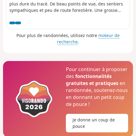
plus dure du tracé. De beau points de vue, des sentiers
sympathiques et peu de route forestière. Une grosse
montée, en fin de journée, qui explique la cotation
"Difficile".
Pour plus de randonnées, utilisez notre
moteur de
recherche
.
Pour continuer à proposer
des
fonctionnalités
gratuites et pratiques
en
randonnée, soutenez-nous
en donnant un petit coup
de pouce !
Je donne un coup de
pouce