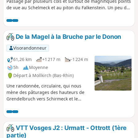
Passage par plusieurs cols et surtout de magnifiques points
de vue au Schelmeck et au piton du Falkenstein. Un peu de
bitume au départ (traversée de Grendelbruch) puis
mélange entre chemins forestiers, sentiers dans les forêts
et prairies.
De la Magel à la Bruche par le Donon
Visorandonneur
61,26 km
+1 217 m
-1 224 m
5h
Moyenne
Départ à Mollkirch (Bas-Rhin)
Une randonnée, circulaire, qui nous
mène des pâturages des hauteurs de
Grendelbruch vers Schirmeck et le
Donon, avec un retour par la vallée de la
Bruche. Elle emprunte, à la fois, la
route, les routes forestières, les
chemins forestiers et les itinéraires
VTT Vosges J2 : Urmatt - Ottrott (1ère
cyclables.
partie)