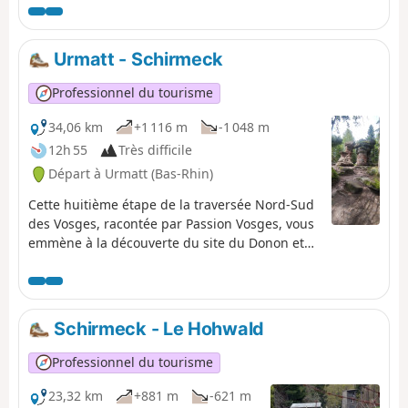
excellent, est constitué de plaquettes sur lesquelles
figurent un logo VTT Orange ou Rouge accompagné de
la mention TMV (Traversée du Massif Vosgien).
Urmatt - Schirmeck
Professionnel du tourisme
34,06 km
+1 116 m
-1 048 m
12h 55
Très difficile
Départ à Urmatt (Bas-Rhin)
Cette huitième étape de la traversée Nord-Sud
des Vosges, racontée par Passion Vosges, vous
emmène à la découverte du site du Donon et
du Mémorial d'Alsace Moselle. Le récit de cette
randonnée est assuré par Romain Gascon et
vous pouvez le retrouver - comme l'ensemble
des étapes de la traversée- dans Passion
Schirmeck - Le Hohwald
Vosges, le magazine des randonneurs édité
par les DNA et L'Alsace.
Professionnel du tourisme
23,32 km
+881 m
-621 m