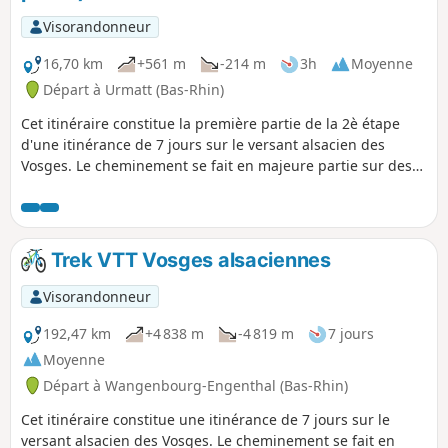
Visorandonneur
16,70 km
+561 m
-214 m
3h
Moyenne
Départ à Urmatt (Bas-Rhin)
Cet itinéraire constitue la première partie de la 2è étape
d'une itinérance de 7 jours sur le versant alsacien des
Vosges. Le cheminement se fait en majeure partie sur des
routes forestières en bon état. Le balisage, excellent, est
constitué de plaquettes sur lesquelles figurent un logo VTT
Orange ou Rouge accompagné de la mention TMV
(Traversée du Massif Vosgien). N.B. La première partie de ce
Trek VTT Vosges alsaciennes
parcours (du départ au point (7)) se fait sur route
goudronnée.
Visorandonneur
192,47 km
+4 838 m
-4 819 m
7 jours
Moyenne
Départ à Wangenbourg-Engenthal (Bas-Rhin)
Cet itinéraire constitue une itinérance de 7 jours sur le
versant alsacien des Vosges. Le cheminement se fait en