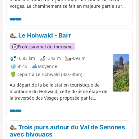
Vosges. Le cheminement se fait en majeure partie sur
des routes forestières en bon état. Le balisage, excellent,
est constitué de plaquettes sur lesquelles figurent un
logo VTT Orange ou Rouge accompagné de la mention
TMV (Traversée du Massif Vosgien).
Le Hohwald - Barr
Professionnel du tourisme
16,83 km
+342 m
-693 m
5h 45
Moyenne
Départ à Le Hohwald (Bas-Rhin)
Au départ de la belle station touristique de
montagne du Hohwald, cette dixième étape de
la traversée des Vosges proposée par le
magazine Passion Vosges édité par les
Dernières Nouvelles d'Alsace et L'Alsace vous
conduira à travers monts et forêts jusqu'aux
coteaux du vignoble de Barr. Point d'orgue : le
Trois jours autour du Val de Senones
sanctuaire du Mont Sainte-Odile où vous
avec bivouacs
partirez à la rencontre de la sainte patronne