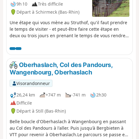
9h 10
Très difficile
Départ à Schirmeck (Bas-Rhin)
Une étape qui vous mène au Struthof, qu'il faut prendre
le temps de visiter - et peut-être faire cette étape en
deux ou trois jours en prenant le temps de vous rendre
au Mémorial d'Alsace-Moselle. Vous découvrirez aussi le
Champ du Feu et la belle station de moyenne montagne
ainsi que le Hohwald. Récit de cette neuvième étape par
Romain Gascon à retrouver dans le magazine Passion
Oberhaslach, Col des Pandours,
Vosges.
Wangenbourg, Oberhaslach
Visorandonneur
26,24 km
+747 m
-741 m
2h30
Difficile
Départ à Still (Bas-Rhin)
Belle boucle d'Oberhaslach à Wangenbourg en passant
au Col des Pandours à l'aller. Puis jusqu'à Bergbieten à
VTT pour revenir à Oberhaslach.Le parcours se passe en