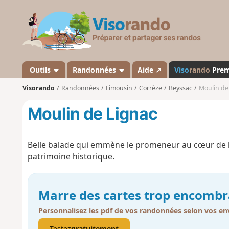
V
i
s
o
r
a
Outils
Randonnées
Aide ↗
Viso
rando
Pre
n
Visorando
Randonnées
Limousin
Corrèze
Beyssac
Moulin de
d
o
Moulin de Lignac
Belle balade qui emmène le promeneur au cœur de la
patrimoine historique.
Marre des cartes trop encombr
Personnalisez les pdf de vos randonnées selon vos env
Testez
gratuitement