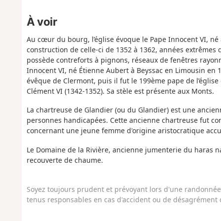
À voir
Au cœur du bourg, l’église évoque le Pape Innocent VI, né aux
construction de celle-ci de 1352 à 1362, années extrêmes de
possède contreforts à pignons, réseaux de fenêtres rayonn
Innocent VI, né Étienne Aubert à Beyssac en Limousin en 
évêque de Clermont, puis il fut le 199ème pape de l’églis
Clément VI (1342-1352). Sa stèle est présente aux Monts.
La chartreuse de Glandier (ou du Glandier) est une ancien
personnes handicapées. Cette ancienne chartreuse fut con
concernant une jeune femme d'origine aristocratique accu
Le Domaine de la Rivière, ancienne jumenterie du haras nat
recouverte de chaume.
Soyez toujours prudent et prévoyant lors d'une randonnée. 
tenus responsables en cas d'accident ou de désagrément q