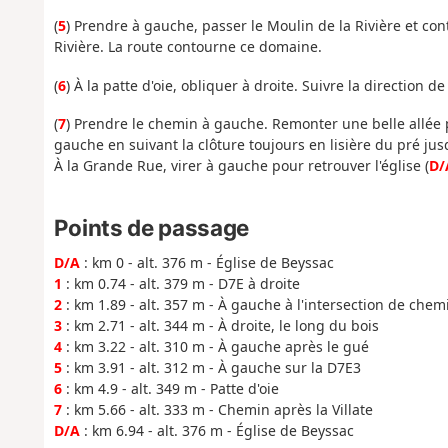
(
5
) Prendre à gauche, passer le Moulin de la Rivière et co
Rivière. La route contourne ce domaine.
(
6
) À la patte d'oie, obliquer à droite. Suivre la direction de 
(
7
) Prendre le chemin à gauche. Remonter une belle allée 
gauche en suivant la clôture toujours en lisière du pré jus
À la Grande Rue, virer à gauche pour retrouver l'église (
D/
Points de passage
D/A
: km 0 - alt. 376 m - Église de Beyssac
1
: km 0.74 - alt. 379 m - D7E à droite
2
: km 1.89 - alt. 357 m - À gauche à l'intersection de chem
3
: km 2.71 - alt. 344 m - À droite, le long du bois
4
: km 3.22 - alt. 310 m - À gauche après le gué
5
: km 3.91 - alt. 312 m - À gauche sur la D7E3
6
: km 4.9 - alt. 349 m - Patte d'oie
7
: km 5.66 - alt. 333 m - Chemin après la Villate
D/A
: km 6.94 - alt. 376 m - Église de Beyssac