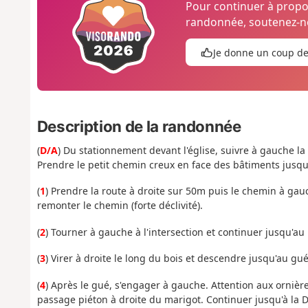
Pour continuer à prop
randonnée, soutenez-no
Je donne un coup d
Description de la randonnée
(
D/A
) Du stationnement devant l'église, suivre à gauche la
Prendre le petit chemin creux en face des bâtiments jusqu'
(
1
) Prendre la route à droite sur 50m puis le chemin à gau
remonter le chemin (forte déclivité).
(
2
) Tourner à gauche à l'intersection et continuer jusqu'a
(
3
) Virer à droite le long du bois et descendre jusqu'au gu
(
4
) Après le gué, s'engager à gauche. Attention aux ornières
passage piéton à droite du marigot. Continuer jusqu'à la 