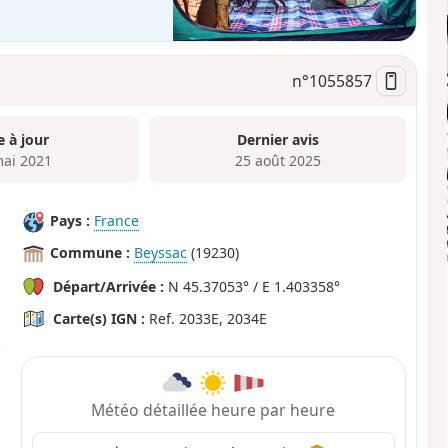
n°
1055857
e à jour
Dernier avis
mai 2021
25 août 2025
Pays :
France
Commune :
Beyssac
(19230)
Départ/Arrivée :
N 45.37053° / E 1.403358°
Carte(s) IGN :
Ref. 2033E, 2034E
Météo détaillée heure par heure