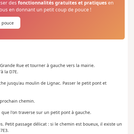
oser des
fonctionnalités gratuites et pratiques
en
us en donnant un petit coup de pouce !
e pouce
 Grande Rue et tourner à gauche vers la mairie.
à la D7E.
che jusqu'au moulin de Lignac. Passer le petit pont et
u prochain chemin.
é que l'on traverse sur un petit pont à gauche.
. Petit passage délicat : si le chemin est boueux, il existe un
D7E3.