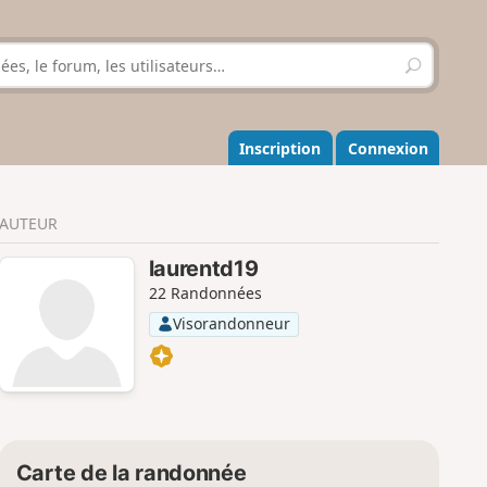
R
e
c
h
e
Inscription
Connexion
r
c
h
AUTEUR
e
r
laurentd19
22 Randonnées
Visorandonneur
Carte de la randonnée