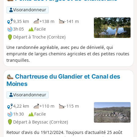
Visorandonneur
9,35 km
+138 m
-141 m
3h 05
Facile
Départ à Troche (Corrèze)
Une randonnée agréable, avec peu de dénivelé, qui
emprunte de larges chemins agricoles et des petites routes
tranquilles.
Chartreuse du Glandier et Canal des
Moines
Visorandonneur
4,22 km
+110 m
-115 m
1h 30
Facile
Départ à Beyssac (Corrèze)
Retour d'avis du 19/12/2024. Toujours d'actualité 25 août