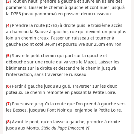
(
3
) Tout en haut, prendre à gauche et suivre en lisière des
pommiers. Laisser le chemin à gauche et continuer jusqu'à
la D7E3 (beau panorama) en passant deux ruisseaux.
(
4
) Prendre la route (D7E3) à droite puis le troisième accès
au hameau la Siauve à gauche, rue qui devient un peu plus
loin un chemin creux. Passer un ruisseau et tourner à
gauche (point coté 346m) et poursuivre sur 250m environ.
(
5
) Suivre le petit chemin qui part sur la gauche et
débouche sur une route qui va vers le Mazet. Laisser les
bâtiments sur la droite et descendre le chemin jusqu'à
l'intersection, sans traverser le ruisseau.
(
6
) Partir à gauche jusqu'au gué. Traverser sur les deux
poteaux. Le chemin remonte en passant la Petite Loire.
(
7
) Poursuivre jusqu'à la route que l'on prend à gauche vers
les Besses, jusqu’au Pont Noir qui enjambe la Petite Loire.
(
8
) Avant le pont, qu'on laisse à gauche, prendre à droite
jusqu'aux Monts.
Stèle du Pape Innocent VI
.