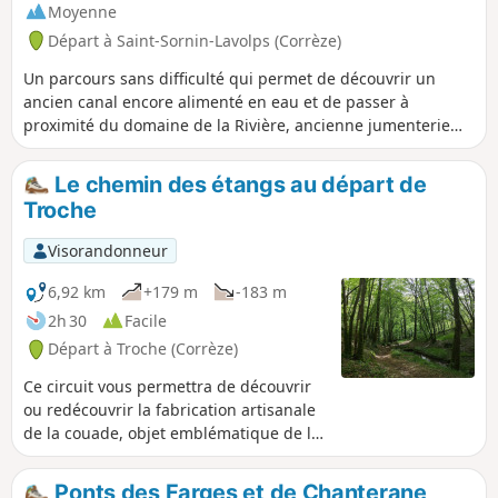
Moyenne
Départ à Saint-Sornin-Lavolps (Corrèze)
Un parcours sans difficulté qui permet de découvrir un
ancien canal encore alimenté en eau et de passer à
proximité du domaine de la Rivière, ancienne jumenterie
des Haras Nationaux, actuellement centre d'entraînement
sportif.
Le chemin des étangs au départ de
Troche
Visorandonneur
6,92 km
+179 m
-183 m
2h 30
Facile
Départ à Troche (Corrèze)
Ce circuit vous permettra de découvrir
ou redécouvrir la fabrication artisanale
de la couade, objet emblématique de la
commune de Troche, que l'on retrouvait
dans tous les foyers.
Ponts des Farges et de Chanterane