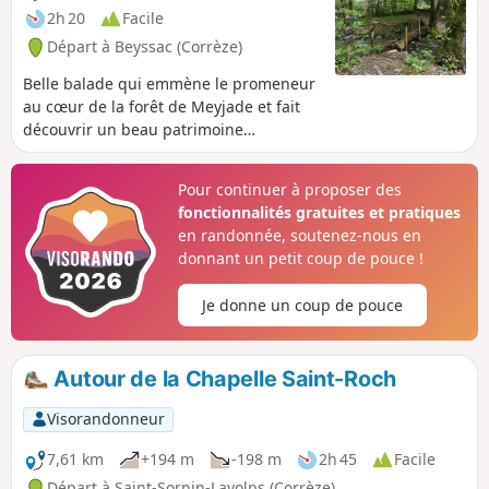
2h 20
Facile
Départ à Beyssac (Corrèze)
Belle balade qui emmène le promeneur
au cœur de la forêt de Meyjade et fait
découvrir un beau patrimoine
historique.
Pour continuer à proposer des
fonctionnalités gratuites et pratiques
en randonnée, soutenez-nous en
donnant un petit coup de pouce !
Je donne un coup de pouce
Autour de la Chapelle Saint-Roch
Visorandonneur
7,61 km
+194 m
-198 m
2h 45
Facile
Départ à Saint-Sornin-Lavolps (Corrèze)