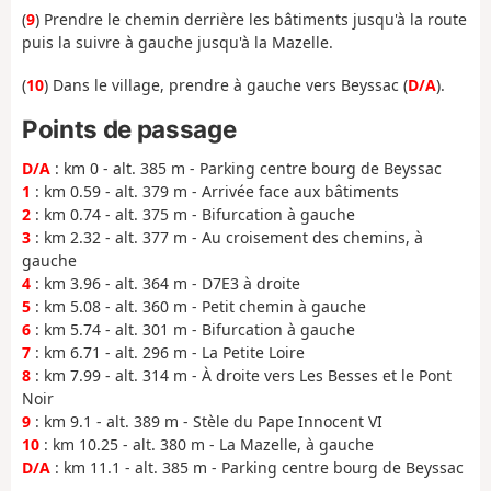
(
9
) Prendre le chemin derrière les bâtiments jusqu'à la route
puis la suivre à gauche jusqu'à la Mazelle.
(
10
) Dans le village, prendre à gauche vers Beyssac (
D/A
).
Points de passage
D/A
: km 0 - alt. 385 m - Parking centre bourg de Beyssac
1
: km 0.59 - alt. 379 m - Arrivée face aux bâtiments
2
: km 0.74 - alt. 375 m - Bifurcation à gauche
3
: km 2.32 - alt. 377 m - Au croisement des chemins, à
gauche
4
: km 3.96 - alt. 364 m - D7E3 à droite
5
: km 5.08 - alt. 360 m - Petit chemin à gauche
6
: km 5.74 - alt. 301 m - Bifurcation à gauche
7
: km 6.71 - alt. 296 m - La Petite Loire
8
: km 7.99 - alt. 314 m - À droite vers Les Besses et le Pont
Noir
9
: km 9.1 - alt. 389 m - Stèle du Pape Innocent VI
10
: km 10.25 - alt. 380 m - La Mazelle, à gauche
D/A
: km 11.1 - alt. 385 m - Parking centre bourg de Beyssac