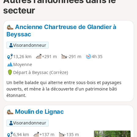
secteur
Ancienne Chartreuse de Glandier à
Beyssac
Visorandonneur
13,26 km
+291 m
-291 m
4h 35
Moyenne
Départ à Beyssac (Corrèze)
Un belle balade qui alterne entre sous-bois et paysages
ouverts, et mène à la découverte d'un patrimoine bâti
étonnant.
Moulin de Lignac
Visorandonneur
6,94 km
+137 m
-135 m