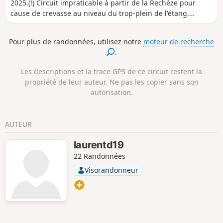
2025.(!) Circuit impraticable à partir de la Rechèze pour
cause de crevasse au niveau du trop-plein de l'étang.
Impossible de traverser le chemin fermé par arrêté
municipal.Cette belle randonnée va vous faire découvrir La
Pour plus de randonnées, utilisez notre
moteur de recherche
Chartreuse du Glandier, fondée en 1219, appelée à cette
.
époque "Notre-Dame du Glandier", détruite pendant la
révolution de1789 et reconstruite dans son état actuel par
Les descriptions et la trace GPS de ce circuit restent la
les Pères Chartreux en 1869.Vous découvrirez également
propriété de leur auteur. Ne pas les copier sans son
l'Étang de La Rechèze construit en 1457 servant de réservoir
autorisation.
pour alimenter le Canal des Moines (1457).Aujourd'hui c'est
un institut accueillant des personnes handicapées
mentales.
AUTEUR
laurentd19
22 Randonnées
Visorandonneur