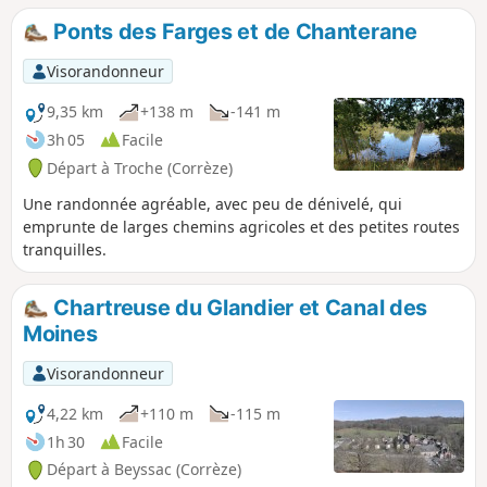
Ponts des Farges et de Chanterane
Visorandonneur
9,35 km
+138 m
-141 m
3h 05
Facile
Départ à Troche (Corrèze)
Une randonnée agréable, avec peu de dénivelé, qui
emprunte de larges chemins agricoles et des petites routes
tranquilles.
Chartreuse du Glandier et Canal des
Moines
Visorandonneur
4,22 km
+110 m
-115 m
1h 30
Facile
Départ à Beyssac (Corrèze)