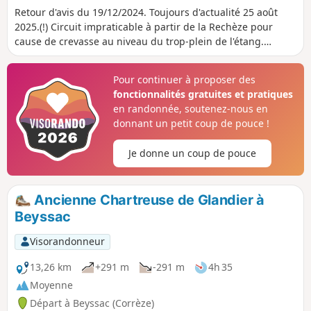
Retour d'avis du 19/12/2024. Toujours d'actualité 25 août
2025.(!) Circuit impraticable à partir de la Rechèze pour
cause de crevasse au niveau du trop-plein de l'étang.
Impossible de traverser le chemin fermé par arrêté
municipal.Cette belle randonnée va vous faire découvrir La
Pour continuer à proposer des
Chartreuse du Glandier, fondée en 1219, appelée à cette
fonctionnalités gratuites et pratiques
époque "Notre-Dame du Glandier", détruite pendant la
en randonnée, soutenez-nous en
révolution de1789 et reconstruite dans son état actuel par
donnant un petit coup de pouce !
les Pères Chartreux en 1869.Vous découvrirez également
l'Étang de La Rechèze construit en 1457 servant de réservoir
Je donne un coup de pouce
pour alimenter le Canal des Moines (1457).Aujourd'hui c'est
un institut accueillant des personnes handicapées
mentales.
Ancienne Chartreuse de Glandier à
Beyssac
Visorandonneur
13,26 km
+291 m
-291 m
4h 35
Moyenne
Départ à Beyssac (Corrèze)