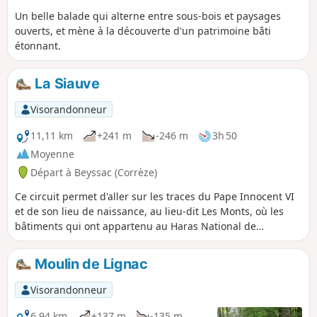
Un belle balade qui alterne entre sous-bois et paysages
ouverts, et mène à la découverte d'un patrimoine bâti
étonnant.
La Siauve
Visorandonneur
11,11 km
+241 m
-246 m
3h 50
Moyenne
Départ à Beyssac (Corrèze)
Ce circuit permet d'aller sur les traces du Pape Innocent VI
et de son lieu de naissance, au lieu-dit Les Monts, où les
bâtiments qui ont appartenu au Haras National de
Pompadour présentent une architecture particulière et
originale.
Moulin de Lignac
Visorandonneur
6,94 km
+137 m
-135 m