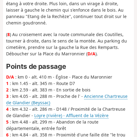
étang à votre droite. Plus loin, dans un virage à droite,
laisser à gauche le chemin qui s'enfonce dans le bois. Au
panneau "Etang de la Rechèze", continuer tout droit sur le
chemin goudronné.
(
8
) Au croisement avec la route communale des Coutilles,
tourner à droite, dans le sens de la montée. Au parking du
cimetière, prendre sur la gauche la Rue des Remparts.
Déboucher sur la Place du Marronnier (
D/A
).
Points de passage
D/A
: km 0 - alt. 410 m - Église - Place du Maronnier
1
: km 1.45 - alt. 345 m - Route D7
2
: km 2.59 - alt. 383 m - En sortie de bois
3
: km 4.05 - alt. 288 m - Proche de l' -
Ancienne Chartreuse
de Glandier (Beyssac)
4
: km 4.32 - alt. 286 m - D148 / Proximité de la Chartreuse
de Glandier -
Loyre (rivière) - Affluent de la Vézère
5
: km 4.48 - alt. 299 m - Abandon de la route
départementale, entrée forêt
6
: km 4.84 - alt. 358 m - Proximité d'une faille dite "le trou