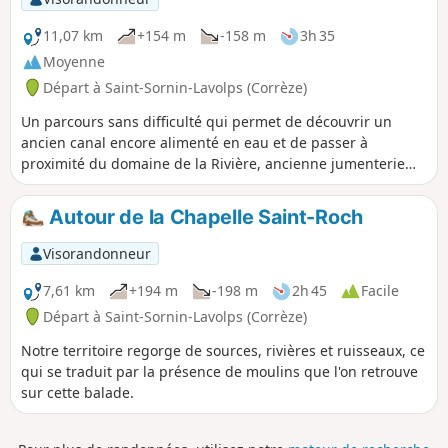
11,07 km
+154 m
-158 m
3h 35
Moyenne
Départ à Saint-Sornin-Lavolps (Corrèze)
Un parcours sans difficulté qui permet de découvrir un
ancien canal encore alimenté en eau et de passer à
proximité du domaine de la Rivière, ancienne jumenterie
des Haras Nationaux, actuellement centre d'entraînement
sportif.
Autour de la Chapelle Saint-Roch
Visorandonneur
7,61 km
+194 m
-198 m
2h 45
Facile
Départ à Saint-Sornin-Lavolps (Corrèze)
Notre territoire regorge de sources, rivières et ruisseaux, ce
qui se traduit par la présence de moulins que l'on retrouve
sur cette balade.