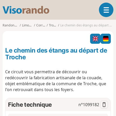
V
O
i
u
s
v
o
Randonnées
Limousin
Corrèze
Troche
Le chemin des étangs au départ de Troche
r
r
i
a
r
n
l
d
Le chemin des étangs au départ de
a
o
n
Troche
a
v
Ce circuit vous permettra de découvrir ou
i
redécouvrir la fabrication artisanale de la couade,
g
a
objet emblématique de la commune de Troche, que
t
l'on retrouvait dans tous les foyers.
i
o
Fiche technique
n°
1099182
n