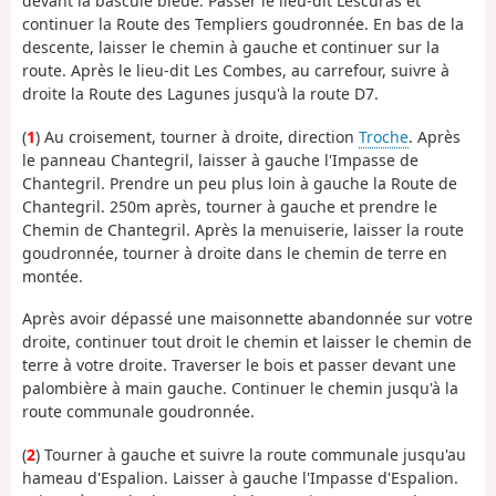
devant la bascule bleue. Passer le lieu-dit Lescuras et
continuer la Route des Templiers goudronnée. En bas de la
descente, laisser le chemin à gauche et continuer sur la
route. Après le lieu-dit Les Combes, au carrefour, suivre à
droite la Route des Lagunes jusqu'à la route D7.
(
1
) Au croisement, tourner à droite, direction
Troche
. Après
le panneau Chantegril, laisser à gauche l'Impasse de
Chantegril. Prendre un peu plus loin à gauche la Route de
Chantegril. 250m après, tourner à gauche et prendre le
Chemin de Chantegril. Après la menuiserie, laisser la route
goudronnée, tourner à droite dans le chemin de terre en
montée.
Après avoir dépassé une maisonnette abandonnée sur votre
droite, continuer tout droit le chemin et laisser le chemin de
terre à votre droite. Traverser le bois et passer devant une
palombière à main gauche. Continuer le chemin jusqu'à la
route communale goudronnée.
(
2
) Tourner à gauche et suivre la route communale jusqu'au
hameau d'Espalion. Laisser à gauche l'Impasse d'Espalion.