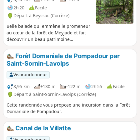
2h 20
Facile
Départ à Beyssac (Corrèze)
Belle balade qui emmène le promeneur
au cœur de la forêt de Meyjade et fait
découvrir un beau patrimoine
historique.
Forêt Domaniale de Pompadour par
Saint-Sornin-Lavolps
Visorandonneur
8,95 km
+130 m
-122 m
2h 55
Facile
Départ à Saint-Sornin-Lavolps (Corrèze)
Cette randonnée vous propose une incursion dans la Forêt
Domaniale de Pompadour.
Canal de la Villatte
Visorandonneur