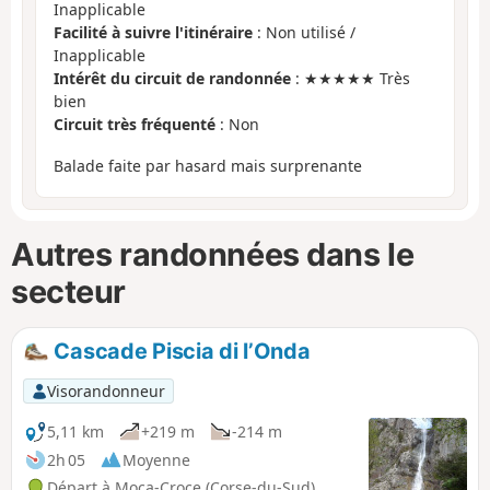
Inapplicable
Facilité à suivre l'itinéraire
: Non utilisé /
Inapplicable
Intérêt du circuit de randonnée
: ★★★★★ Très
bien
Circuit très fréquenté
: Non
Balade faite par hasard mais surprenante
Autres randonnées dans le
secteur
Cascade Piscia di l’Onda
Visorandonneur
5,11 km
+219 m
-214 m
2h 05
Moyenne
Départ à Moca-Croce (Corse-du-Sud)