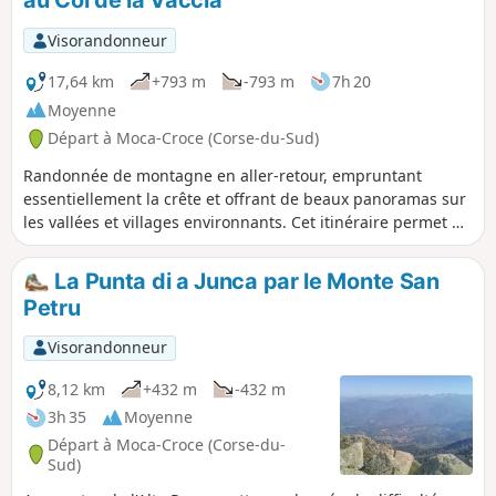
au Col de la Vaccia
du Valinco (Propriano) jusqu'au Golfe d'Ajaccio. Au retour, la
descente s'effectue face aux Aiguilles de Bavella.
Visorandonneur
17,64 km
+793 m
-793 m
7h 20
Moyenne
Départ à Moca-Croce (Corse-du-Sud)
Randonnée de montagne en aller-retour, empruntant
essentiellement la crête et offrant de beaux panoramas sur
les vallées et villages environnants. Cet itinéraire permet de
ne réaliser éventuellement qu'une partie du parcours
proposé en rebroussant chemin depuis n'importe quel
La Punta di a Junca par le Monte San
point, en fonction du souhait des marcheurs et des
Petru
conditions.
Visorandonneur
8,12 km
+432 m
-432 m
3h 35
Moyenne
Départ à Moca-Croce (Corse-du-
Sud)