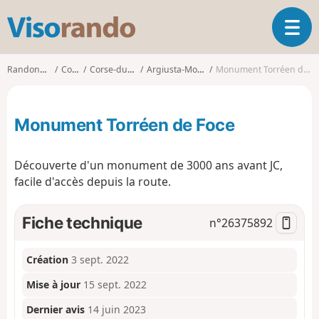
V
O
i
u
s
v
o
Randonnées
Corse
Corse-du-Sud
Argiusta-Moriccio
Monument Torréen de Foce
r
r
i
a
r
n
Monument Torréen de Foce
l
d
a
o
n
Découverte d'un monument de 3000 ans avant JC,
a
facile d'accès depuis la route.
v
i
g
Fiche technique
n°
26375892
a
t
i
Création
3 sept. 2022
o
Mise à jour
15 sept. 2022
n
Dernier avis
14 juin 2023