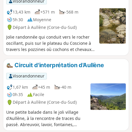
Visorandonneur
1981 avant de descendre sur le Col de Vélica
puis vers le point de départ par un joli sous
13,43 km
+571 m
-568 m
bois de feuillus.
5h 30
Moyenne
Départ à Aullène (Corse-du-Sud)
Jolie randonnée qui conduit vers le rocher
oscillant, puis sur le plateau du Coscione à
travers les pozzines où cochons et chevaux
sont en liberté. Nous longeons ensuite le
ruisseau de Giavingiolu qu'il faudra franchir
Circuit d'interprétation d'Aullène
à plusieurs reprises à gué. La descente
s'effectue ensuite en longeant et
Visorandonneur
surplombant la très belle gorge du
Chiuvone.
1,67 km
+45 m
-40 m
0h 35
Facile
Départ à Aullène (Corse-du-Sud)
Une petite balade dans le joli village
d'Aullène, à la rencontre de traces du
passé. Abreuvoir, lavoir, fontaines,
église, temple, autant de petites choses