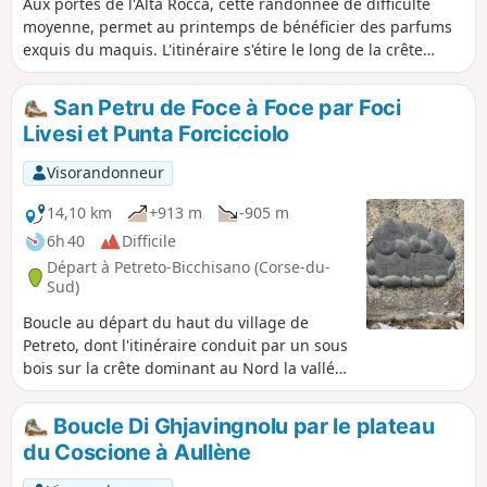
Aux portes de l'Alta Rocca, cette randonnée de difficulté
moyenne, permet au printemps de bénéficier des parfums
exquis du maquis. L'itinéraire s'étire le long de la crête
ouvrant la vue tantôt sur la vallée du Taravo, tantôt sur celle
du Rizzanèze. Après le San Petru, un magnifique point de
San Petru de Foce à Foce par Foci
vue s'offre depuis une table d'orientation. Possibilité de
Livesi et Punta Forcicciolo
poursuivre jusqu'à la stèle commémorant l'accident d'avion
de 1981. Le retour et la descente s'effectuent face aux
Visorandonneur
Aiguilles de Bavella et Incudine.
14,10 km
+913 m
-905 m
6h 40
Difficile
Départ à Petreto-Bicchisano (Corse-du-
Sud)
Boucle au départ du haut du village de
Petreto, dont l'itinéraire conduit par un sous
bois sur la crête dominant au Nord la vallée
du Taravo et au Sud la vallée de la Rocca.
Depuis cette ligne de crête, de belles vues
Boucle Di Ghjavingnolu par le plateau
sur les vallées, le Golfe de Propriano et au
du Coscione à Aullène
loin Ajaccio. Le parcours passe par le
mémorial du crash d'avion de décembre