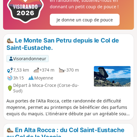
en randonnée, soutenez-nous en
donnant un petit coup de pouce !
Je donne un coup de pouce
Le Monte San Petru depuis le Col de
Saint-Eustache.
Visorandonneur
7,53 km
+374 m
-370 m
3h 15
Moyenne
Départ à Moca-Croce (Corse-du-
Sud)
Aux portes de l'Alta Rocca, cette randonnée de difficulté
moyenne, permet au printemps de bénéficier des parfums
exquis du maquis. L'itinéraire débute par un agréable sous-
bois avant de rejoindre la crête ouvrant la vue tantôt sur la
vallée du Taravo, tantôt sur celle du Rizzanèze. Du San
En Alta Rocca : du Col Saint-Eustache
Petru, une vue panoramique magnifique s'offre sur le Golfe