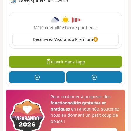
Carte(s) IGN :
Ref. 4253OT
Météo détaillée heure par heure
Découvrez Visorando Premium
Ouvrir dans l'app
Pour continuer à proposer des
fonctionnalités gratuites et
pratiques
en randonnée, soutenez-
nous en donnant un petit coup de
pouce !