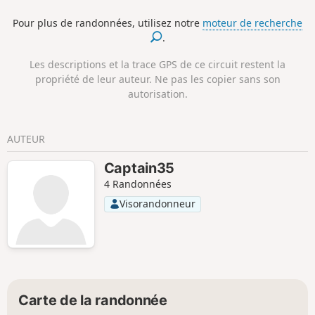
qui peuvent paraître anodines mais qui
Pour plus de randonnées, utilisez notre
moteur de recherche
témoignent d'un passé parfois
.
tumultueux. Quelques panneaux
d'informations au long de la balade
Les descriptions et la trace GPS de ce circuit restent la
renseignent sur les événements de
propriété de leur auteur. Ne pas les copier sans son
l'histoire du village.
autorisation.
AUTEUR
Captain35
4 Randonnées
Visorandonneur
Carte de la randonnée