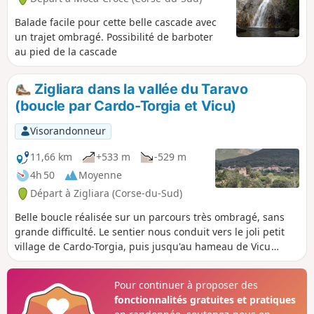
Balade facile pour cette belle cascade avec
un trajet ombragé. Possibilité de barboter
au pied de la cascade
Zigliara dans la vallée du Taravo
(boucle par Cardo-Torgia et Vicu)
Visorandonneur
11,66 km
+533 m
-529 m
4h 50
Moyenne
Départ à Zigliara (Corse-du-Sud)
Belle boucle réalisée sur un parcours très ombragé, sans
grande difficulté. Le sentier nous conduit vers le joli petit
village de Cardo-Torgia, puis jusqu'au hameau de Vicu
(Santa Maria Siché), où l'on peut flâner parmi de belles
demeures, dont le château de Vicu d'Ornano, avant de
Pour continuer à proposer des
reprendre le chemin dans un sous-bois de chênes jusqu'au
fonctionnalités gratuites et pratiques
Col d'Urbichini avant de descendre sur Zigliara.