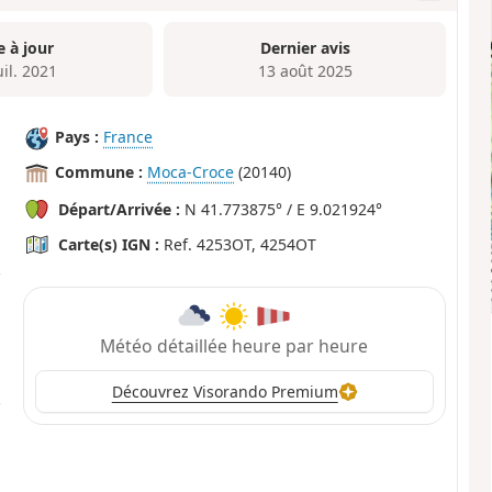
e à jour
Dernier avis
uil. 2021
13 août 2025
Pays :
France
Commune :
Moca-Croce
(20140)
Départ/Arrivée :
N 41.773875° / E 9.021924°
Carte(s) IGN :
Ref. 4253OT, 4254OT
Météo détaillée heure par heure
Découvrez Visorando Premium