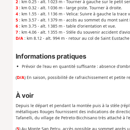
2
: km 0.25 - alt. 1 023 m - Tourner à gauche sur le petit se
3
: km 0.32 - alt. 1 036 m - large piste. Tourner à droite.
4
: km 1.55 - alt. 1 136 m - Velica: Suivre à gauche la trace v
5
: km 3.57 - alt. 1 379 m - accès au sommet du mont saint 
6
: km 3.75 - alt. 1 385 m - table d'orientation et vue.
7
: km 4.06 - alt. 1 355 m - Stèle du souvenir accident d'av
D/A
: km 8.12 - alt. 994 m - retour au col de Saint Eustache
Informations pratiques
Prévoir de l'eau en quantité suffisante : absence d'ombr
(
D/A
) En saison, possibilité de rafraichissement et petite r
À voir
Depuis le départ et pendant la montée puis à la stèle (répl
métalliques Rouges fournissent des indications de direction
Tafanelli, du village de Petreto-Bicchisano très attaché à l'
(
5
) Au Monte San Petru, accès possible au sommet après une