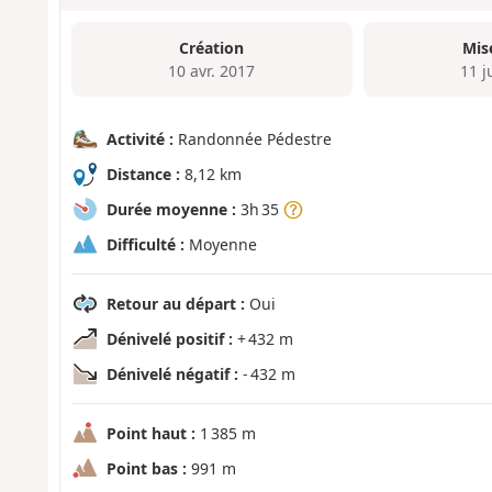
Création
Mis
10 avr. 2017
11 j
Activité :
Randonnée Pédestre
Distance :
8,12 km
Durée moyenne :
3h 35
Difficulté :
Moyenne
Retour au départ :
Oui
Dénivelé positif :
+ 432 m
Dénivelé négatif :
- 432 m
Point haut :
1 385 m
Point bas :
991 m