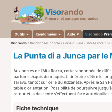
V
i
s
o
r
a
Outils
Randonnées
Aide ↗
Viso
rando
Pre
n
Visorando
Randonnées
Corse
Corse-du-Sud
Moca-Croce
La 
d
o
La Punta di a Junca par le
Aux portes de l'Alta Rocca, cette randonnée de diff
parfums exquis du maquis. L'itinéraire s'étire le long
Taravo, tantôt sur celle du Rizzanèze. Après le San 
table d'orientation. Possibilité de poursuivre jusqu
retour et la descente s'effectuent face aux Aiguilles 
Fiche technique