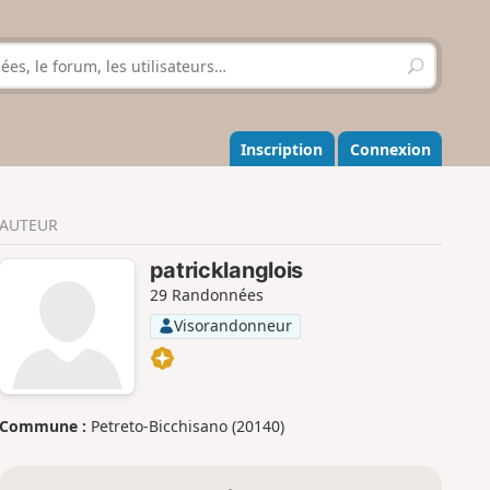
R
e
c
h
e
Inscription
Connexion
r
c
h
AUTEUR
e
r
patricklanglois
29 Randonnées
Visorandonneur
Commune :
Petreto-Bicchisano (20140)