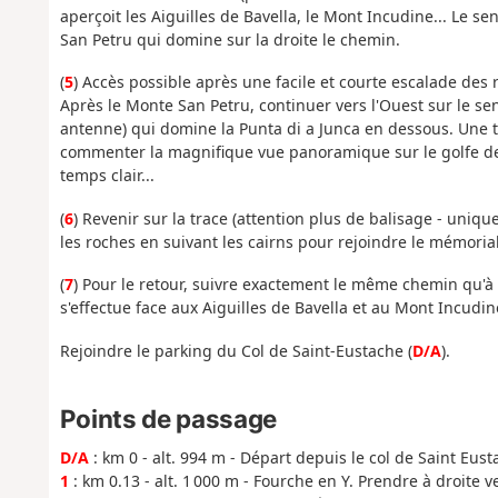
aperçoit les Aiguilles de Bavella, le Mont Incudine... Le se
San Petru qui domine sur la droite le chemin.
(
5
) Accès possible après une facile et courte escalade de
Après le Monte San Petru, continuer vers l'Ouest sur le se
antenne) qui domine la Punta di a Junca en dessous. Une t
commenter la magnifique vue panoramique sur le golfe de
temps clair...
(
6
) Revenir sur la trace (attention plus de balisage - uni
les roches en suivant les cairns pour rejoindre le mémoria
(
7
) Pour le retour, suivre exactement le même chemin qu'à l
s'effectue face aux Aiguilles de Bavella et au Mont Incudine
Rejoindre le parking du Col de Saint-Eustache (
D/A
).
Points de passage
D/A
: km 0 - alt. 994 m - Départ depuis le col de Saint Eus
1
: km 0.13 - alt. 1 000 m - Fourche en Y. Prendre à droite ve