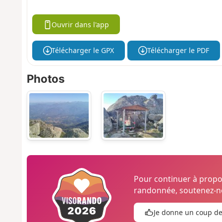
Ouvrir dans l'app
Télécharger le GPX
Télécharger le PDF
Photos
Pour continuer à prop
randonnée, soutenez-no
Je donne un coup d