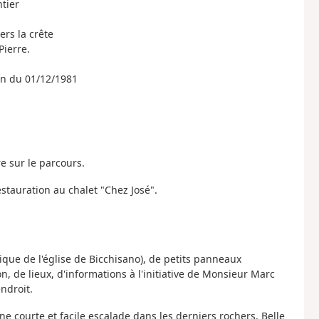
ntier
ers la crête
Pierre.
ion du 01/12/1981
e sur le parcours.
estauration au chalet "Chez José".
ique de l'église de Bicchisano), de petits panneaux
, de lieux, d'informations à l'initiative de Monsieur Marc
endroit.
 courte et facile escalade dans les derniers rochers. Belle