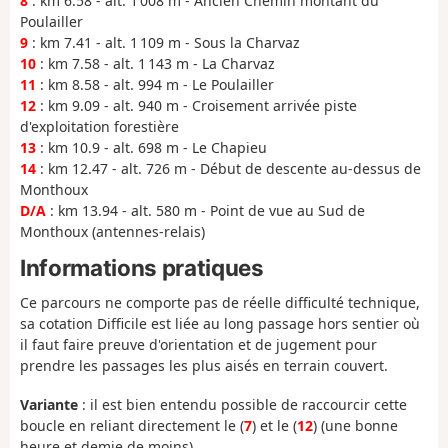
8
: km 6.58 - alt. 1 008 m - Ancien Chemin montant du
Poulailler
9
: km 7.41 - alt. 1 109 m - Sous la Charvaz
10
: km 7.58 - alt. 1 143 m - La Charvaz
11
: km 8.58 - alt. 994 m - Le Poulailler
12
: km 9.09 - alt. 940 m - Croisement arrivée piste
d'exploitation forestière
13
: km 10.9 - alt. 698 m - Le Chapieu
14
: km 12.47 - alt. 726 m - Début de descente au-dessus de
Monthoux
D/A
: km 13.94 - alt. 580 m - Point de vue au Sud de
Monthoux (antennes-relais)
Informations pratiques
Ce parcours ne comporte pas de réelle difficulté technique,
sa cotation Difficile est liée au long passage hors sentier où
il faut faire preuve d'orientation et de jugement pour
prendre les passages les plus aisés en terrain couvert.
Variante
: il est bien entendu possible de raccourcir cette
boucle en reliant directement le (
7
) et le (
12
) (une bonne
heure et demie de moins).