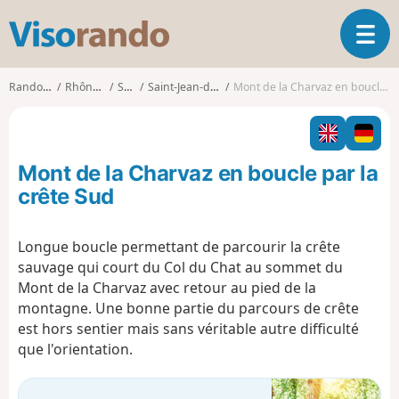
V
O
i
u
s
v
o
Randonnées
Rhône-Alpes
Savoie
Saint-Jean-de-Chevelu
Mont de la Charvaz en boucle par la crête Sud
r
r
i
a
r
n
l
d
Mont de la Charvaz en boucle par la
a
o
n
crête Sud
a
v
Longue boucle permettant de parcourir la crête
i
sauvage qui court du Col du Chat au sommet du
g
a
Mont de la Charvaz avec retour au pied de la
t
montagne. Une bonne partie du parcours de crête
i
est hors sentier mais sans véritable autre difficulté
o
que l'orientation.
n