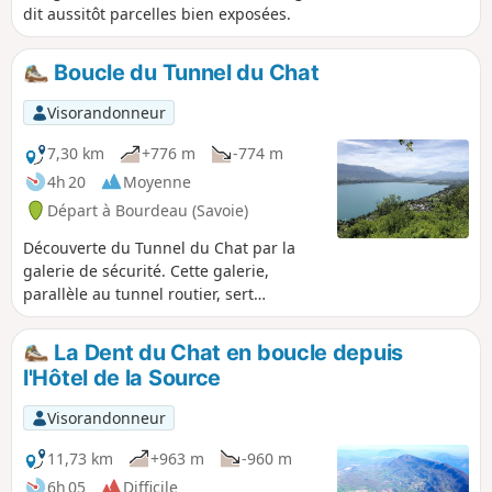
dit aussitôt parcelles bien exposées.
Boucle du Tunnel du Chat
Visorandonneur
7,30 km
+776 m
-774 m
4h 20
Moyenne
Départ à Bourdeau (Savoie)
Découverte du Tunnel du Chat par la
galerie de sécurité. Cette galerie,
parallèle au tunnel routier, sert
d'évacuation en cas de sinistre. En
temps normal, c'est un passage utilisé
La Dent du Chat en boucle depuis
par de nombreux cyclistes mais aussi
l'Hôtel de la Source
des piétons pour passer du côté Lac du
Bourget à la vallée de Yenne et aux lacs
Visorandonneur
de Chevelu. Le tunnel est aménagé en
"Musée du Chat" et comporte une
11,73 km
+963 m
-960 m
impressionnante collection de fresques
6h 05
Difficile