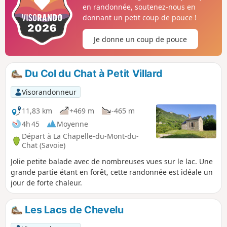
techniques équipés de câbles ou d'échelles.
en randonnée, soutenez-nous en
donnant un petit coup de pouce !
Je donne un coup de pouce
Du Col du Chat à Petit Villard
Visorandonneur
11,83 km
+469 m
-465 m
4h 45
Moyenne
Départ à La Chapelle-du-Mont-du-
Chat (Savoie)
Jolie petite balade avec de nombreuses vues sur le lac. Une
grande partie étant en forêt, cette randonnée est idéale un
jour de forte chaleur.
Les Lacs de Chevelu