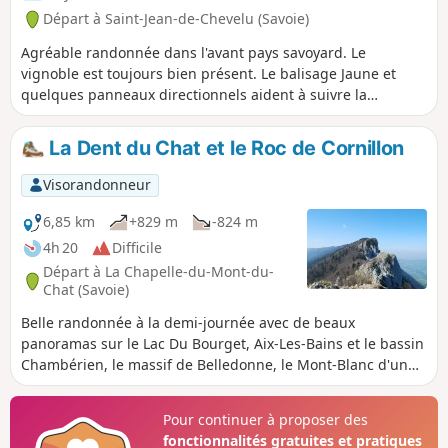
Départ à Saint-Jean-de-Chevelu (Savoie)
Agréable randonnée dans l'avant pays savoyard. Le
vignoble est toujours bien présent. Le balisage Jaune et
quelques panneaux directionnels aident à suivre la
description.
La Dent du Chat et le Roc de Cornillon
Visorandonneur
6,85 km
+829 m
-824 m
4h 20
Difficile
Départ à La Chapelle-du-Mont-du-
Chat (Savoie)
Belle randonnée à la demi-journée avec de beaux
panoramas sur le Lac Du Bourget, Aix-Les-Bains et le bassin
Chambérien, le massif de Belledonne, le Mont-Blanc d'un
côté, et de l'autre, sur l'avant pays Savoyard (Yenne, Belley,
le Grand Colombier.). Attention: Les personnes sensibles au
Pour continuer à proposer des
vide pourront être impressionnées par certains passages
fonctionnalités gratuites et pratiques