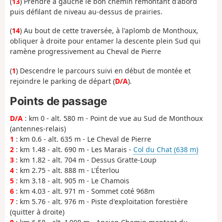
(
13
) Prendre à gauche le bon chemin remontant d'abord
puis défilant de niveau au-dessus de prairies.
(
14
) Au bout de cette traversée, à l'aplomb de Monthoux,
obliquer à droite pour entamer la descente plein Sud qui
ramène progressivement au Cheval de Pierre
(
1
) Descendre le parcours suivi en début de montée et
rejoindre le parking de départ (
D/A
).
Points de passage
D/A
: km 0 - alt. 580 m - Point de vue au Sud de Monthoux
(antennes-relais)
1
: km 0.6 - alt. 635 m - Le Cheval de Pierre
2
: km 1.48 - alt. 690 m - Les Marais -
Col du Chat (638 m)
3
: km 1.82 - alt. 704 m - Dessus Gratte-Loup
4
: km 2.75 - alt. 888 m - L'Éterlou
5
: km 3.18 - alt. 905 m - Le Chamois
6
: km 4.03 - alt. 971 m - Sommet coté 968m
7
: km 5.76 - alt. 976 m - Piste d'exploitation forestière
(quitter à droite)