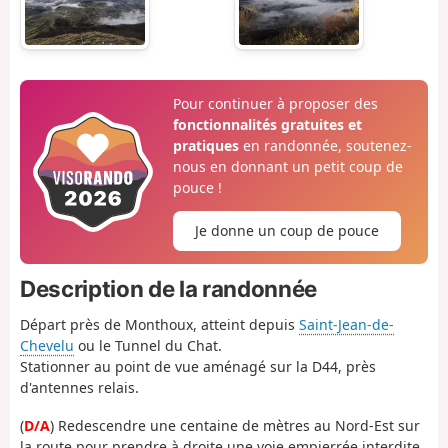
Pour continuer à proposer des
fonctionnalités gratuites et
pratiques
en randonnée, soutenez-
nous en donnant un petit coup de
pouce !
Je donne un coup de pouce
Description de la randonnée
Départ près de Monthoux, atteint depuis
Saint-Jean-de-
Chevelu
ou le Tunnel du Chat.
Stationner au point de vue aménagé sur la D44, près
d'antennes relais.
(
D/A
) Redescendre une centaine de mètres au Nord-Est sur
la route pour prendre à droite une voie empierrée interdite