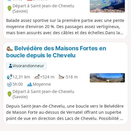
murales réalisées par des artistes
Départ à Saint-Jean-de-Chevelu
contemporains, en lien avec la tradition
(Savoie)
savoyarde. C'est, à mon avis, unique en
Balade assez sportive sur la première partie avec une pente
France. Une précision sur le tracé : vous
moyenne d'environ 20 %. Des passages assez vertigineux,
verrez un dénivelé de 732 m, ce qui est
mais bien assurés avec des câbles et des échelles.Dans la
faux, en réalité, car le logiciel intègre la
descente, une partie du chemin est mal ou non balisée ; il
hauteur de montagne au-dessus du
vaut mieux avoir quelques notions d'orientation. En haut,
tunnel, il faut donc retirer 321 m ce qui
Belvédère des Maisons Fortes en
superbes points de vue sur le Mont Blanc, Belledone, la
ramène un dénivelé positif du circuit à
boucle depuis le Chevelu
Chartreuse, les Bauges, etc.
455 m.
Visorandonneur
12,31 km
+524 m
-518 m
5h 00
Moyenne
Départ à Saint-Jean-de-Chevelu
(Savoie)
Depuis Saint-Jean-de-Chevelu, une boucle vers le Belvédère
de Maison Forte au-dessus de Vernatel offrant un superbe
point de vue en direction des Lacs de Chevelu. Possibilité de
monter à la Dent du Chat par le Col de la Vacherie.