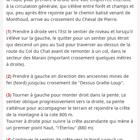
à la circulation générale, qui s'élève entre forêt et champs et
qui, peu après être rejointe par le chemin balisé venant de
Monthoud, arrive au croisement du Cheval de Pierre.
(
1
) Prendre à droite vers l'Est le sentier de niveau et lorsqu'il
s'élève sur la gauche, le quitter pour un sentier plus étroit
qui descend un peu au Sud pour traverser au-dessus de la
route du Col du Chat avant de remonter à un col, dans le
secteur des Marais (important croisement quelques mètres
à droite).
(
2
) Prendre à gauche en direction des anciennes mines de
fer (Nord) jusqu'au croisement de "Dessus Gratte-Loup".
(
3
) Tourner à gauche pour monter droit dans la pente. Le
sentier oblique progressivement vers la droite, sa pente
s'atténue pour accompagner le terrain et rejoindre la crête
de la montagne à la cote 800 m.
Tourner à droite pour suivre la crête ascendante qui mène à
un premier point haut, "l'Éterlou" (880 m)
(
4
) Continuer le sentier de crête vers le Nord jusqu'à un