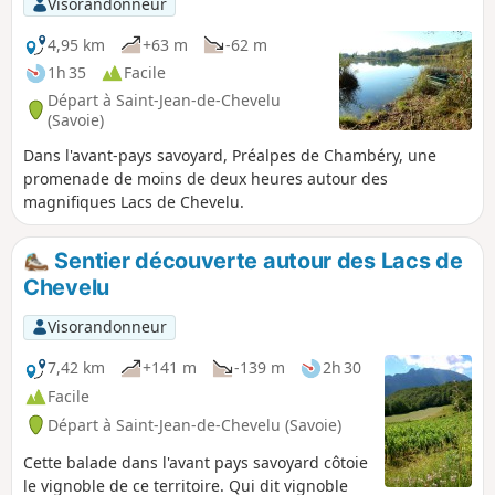
Visorandonneur
4,95 km
+63 m
-62 m
1h 35
Facile
Départ à Saint-Jean-de-Chevelu
(Savoie)
Dans l'avant-pays savoyard, Préalpes de Chambéry, une
promenade de moins de deux heures autour des
magnifiques Lacs de Chevelu.
Sentier découverte autour des Lacs de
Chevelu
Visorandonneur
7,42 km
+141 m
-139 m
2h 30
Facile
Départ à Saint-Jean-de-Chevelu (Savoie)
Cette balade dans l'avant pays savoyard côtoie
le vignoble de ce territoire. Qui dit vignoble