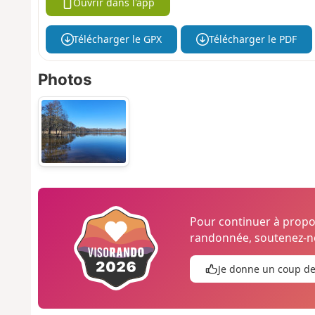
Ouvrir dans l'app
Télécharger le GPX
Télécharger le PDF
Photos
Pour continuer à prop
randonnée, soutenez-no
Je donne un coup d