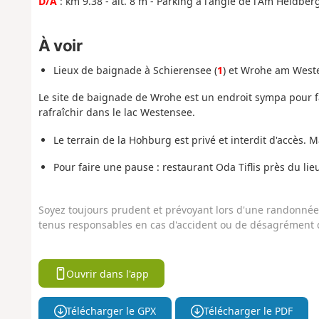
D/A
: km 9.38 - alt. 8 m - Parking à l'angle de l'Am Heidb
À voir
Lieux de baignade à Schierensee (
1
) et Wrohe am West
Le site de baignade de Wrohe est un endroit sympa pour fai
rafraîchir dans le lac Westensee.
Le terrain de la Hohburg est privé et interdit d'accès. M
Pour faire une pause : restaurant Oda Tiflis près du li
Soyez toujours prudent et prévoyant lors d'une randonnée. 
tenus responsables en cas d'accident ou de désagrément q
Ouvrir dans l'app
Télécharger le GPX
Télécharger le PDF