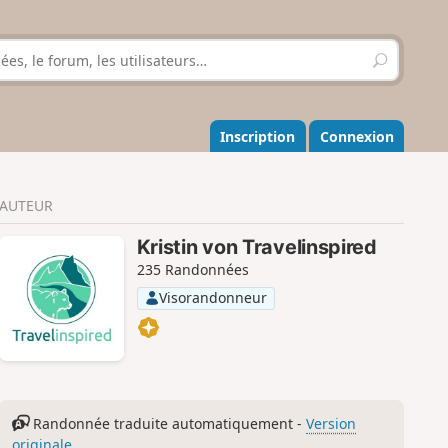
R
e
c
h
e
Inscription
Connexion
r
c
h
AUTEUR
e
r
Kristin von Travelinspired
235 Randonnées
Visorandonneur
Randonnée traduite automatiquement -
Version
originale