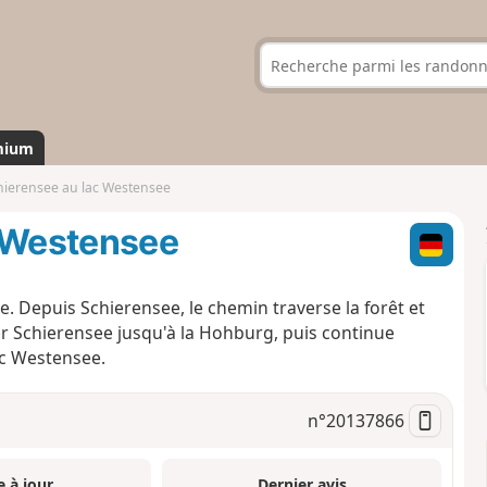
mium
hierensee au lac Westensee
c Westensee
 Depuis Schierensee, le chemin traverse la forêt et
er Schierensee jusqu'à la Hohburg, puis continue
ac Westensee.
n°
20137866
e à jour
Dernier avis