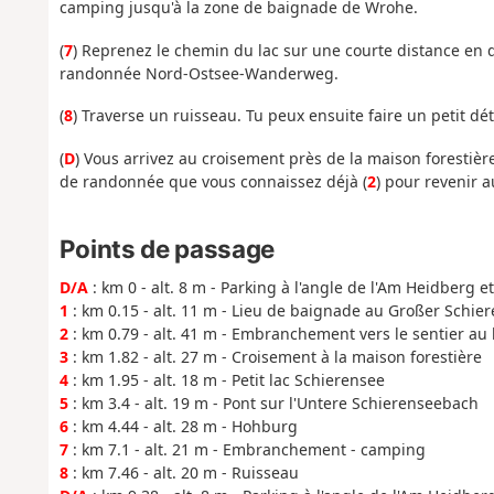
camping jusqu'à la zone de baignade de Wrohe.
(
7
) Reprenez le chemin du lac sur une courte distance en d
randonnée Nord-Ostsee-Wanderweg.
(
8
) Traverse un ruisseau. Tu peux ensuite faire un petit dé
(
D
) Vous arrivez au croisement près de la maison forestière
de randonnée que vous connaissez déjà (
2
) pour revenir 
Points de passage
D/A
: km 0 - alt. 8 m - Parking à l'angle de l'Am Heidberg
1
: km 0.15 - alt. 11 m - Lieu de baignade au Großer Schie
2
: km 0.79 - alt. 41 m - Embranchement vers le sentier au 
3
: km 1.82 - alt. 27 m - Croisement à la maison forestière
4
: km 1.95 - alt. 18 m - Petit lac Schierensee
5
: km 3.4 - alt. 19 m - Pont sur l'Untere Schierenseebach
6
: km 4.44 - alt. 28 m - Hohburg
7
: km 7.1 - alt. 21 m - Embranchement - camping
8
: km 7.46 - alt. 20 m - Ruisseau