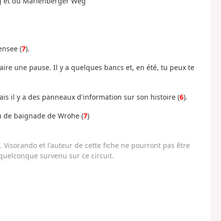
erg et du Marienberger Weg
ensee (
7
).
re une pause. Il y a quelques bancs et, en été, tu peux te
ais il y a des panneaux d'information sur son histoire (
6
).
eu de baignade de Wrohe (
7
)
Visorando et l'auteur de cette fiche ne pourront pas être
uelconque survenu sur ce circuit.