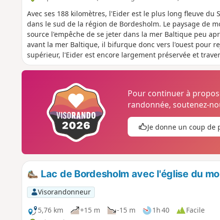
Avec ses 188 kilomètres, l'Eider est le plus long fleuve du
dans le sud de la région de Bordesholm. Le paysage de mo
source l'empêche de se jeter dans la mer Baltique peu aprè
avant la mer Baltique, il bifurque donc vers l'ouest pour 
supérieur, l'Eider est encore largement préservée et tra
couvertes de roseaux et de prairies. C'est pourquoi on la 
randonnée. Mais si tu n'hésites pas à faire un petit détour
rivière.
Pour continuer à propo
randonnée, soutenez-nou
Je donne un coup de 
Lac de Bordesholm avec l'église du m
Visorandonneur
5,76 km
+15 m
-15 m
1h 40
Facile