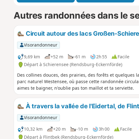
Autres randonnées dans le s
Circuit autour des lacs Großen-Schier
Visorandonneur
9,69 km
+52 m
-61 m
2h 55
Facile
Départ à Schierensee (Rendsburg-Eckernförde)
Des collines douces, des prairies, des forêts et quelques l
parc naturel Westensee, où passe cette randonnée circulaire.
aimes te baigner, n'oublie pas ton maillot et ta serviette.
À travers la vallée de l'Eidertal, de Fl
Visorandonneur
10,32 km
+20 m
-10 m
3h 00
Facile
Départ à Flintbek (Rendsburg-Eckernförde)