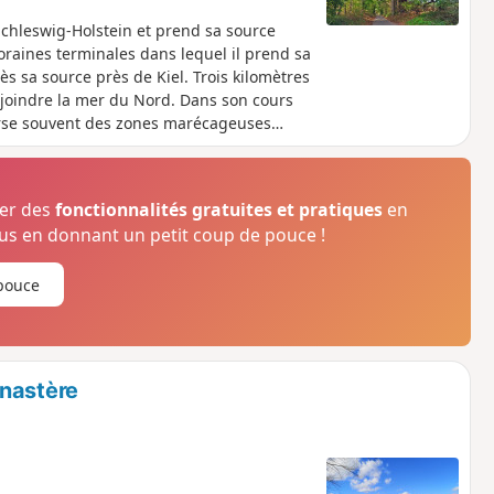
 Schleswig-Holstein et prend sa source
raines terminales dans lequel il prend sa
s sa source près de Kiel. Trois kilomètres
rejoindre la mer du Nord. Dans son cours
verse souvent des zones marécageuses
voit rarement directement pendant la
, tu pourras t'approcher tout près de la
ser des
fonctionnalités gratuites et pratiques
en
s en donnant un petit coup de pouce !
pouce
onastère