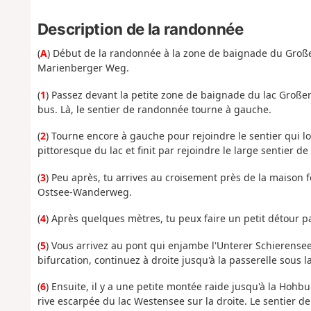
Description de la randonnée
(
A
) Début de la randonnée à la zone de baignade du Große
Marienberger Weg.
(
1
) Passez devant la petite zone de baignade du lac Großer
bus. Là, le sentier de randonnée tourne à gauche.
(
2
) Tourne encore à gauche pour rejoindre le sentier qui lo
pittoresque du lac et finit par rejoindre le large sentier 
(
3
) Peu après, tu arrives au croisement près de la maison f
Ostsee-Wanderweg.
(
4
) Après quelques mètres, tu peux faire un petit détour pa
(
5
) Vous arrivez au pont qui enjambe l'Unterer Schierense
bifurcation, continuez à droite jusqu'à la passerelle sous 
(
6
) Ensuite, il y a une petite montée raide jusqu'à la Hohb
rive escarpée du lac Westensee sur la droite. Le sentier d