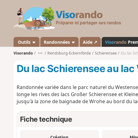
V
i
s
o
r
a
Outils
Randonnées
Aide ↗
Viso
rando
Pre
n
Visorando
•••
Rendsburg-Eckernförde
Schierensee
Du lac Sc
d
o
Du lac Schierensee au la
Randonnée variée dans le parc naturel du Westensee.
longe les rives des lacs Großer Schierensee et Klein
jusqu'à la zone de baignade de Wrohe au bord du l
Fiche technique
Création
Mis