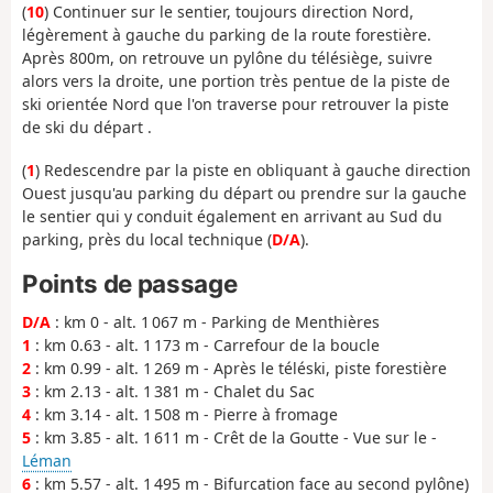
(
10
) Continuer sur le sentier, toujours direction Nord,
légèrement à gauche du parking de la route forestière.
Après 800m, on retrouve un pylône du télésiège, suivre
alors vers la droite, une portion très pentue de la piste de
ski orientée Nord que l'on traverse pour retrouver la piste
de ski du départ .
(
1
) Redescendre par la piste en obliquant à gauche direction
Ouest jusqu'au parking du départ ou prendre sur la gauche
le sentier qui y conduit également en arrivant au Sud du
parking, près du local technique (
D/A
).
Points de passage
D/A
: km 0 - alt. 1 067 m - Parking de Menthières
1
: km 0.63 - alt. 1 173 m - Carrefour de la boucle
2
: km 0.99 - alt. 1 269 m - Après le téléski, piste forestière
3
: km 2.13 - alt. 1 381 m - Chalet du Sac
4
: km 3.14 - alt. 1 508 m - Pierre à fromage
5
: km 3.85 - alt. 1 611 m - Crêt de la Goutte - Vue sur le -
Léman
6
: km 5.57 - alt. 1 495 m - Bifurcation face au second pylône)