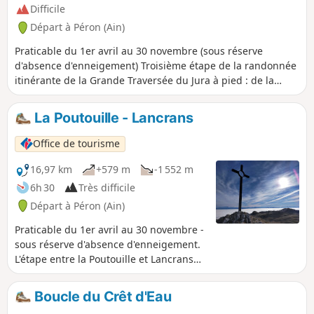
Difficile
Départ à Péron (Ain)
Praticable du 1er avril au 30 novembre (sous réserve
d'absence d'enneigement) Troisième étape de la randonnée
itinérante de la Grande Traversée du Jura à pied : de la
Borne au Lion à Culoz, en 6 jours. La GTJ relie Mandeure
(Doubs) à Culoz (Ain) en 15 à 20 jours, traversant les
La Poutouille - Lancrans
Montagnes du Jura et le Parc naturel régional du Haut-Jura.
Le parcours proposé ici correspond à la seconde moitié de
Office de tourisme
l'itinéraire. Le tracé évolue au cœur du PNR du Haut-Jura et
de la Réserve naturelle nationale de la Haute Chaîne du
16,97 km
+579 m
-1 552 m
Jura : un espace protégé à parcourir avec respect. Une
6h 30
Très difficile
partie du parcours traverse la Réserve naturelle nationale
Départ à Péron (Ain)
de la Haute Chaîne du Jura. Chiens interdits, même tenus
en laisse, ainsi que le bivouac en tente Merci de respecter
Praticable du 1er avril au 30 novembre -
ces règles pour préserver cet environnement exceptionnel.
sous réserve d'absence d'enneigement.
L'étape entre la Poutouille et Lancrans
est la troisième étape de la randonnée
itinérante, sur six jours, "La GTJ depuis
Boucle du Crêt d'Eau
Mijoux". Le GR®9 entre dans le