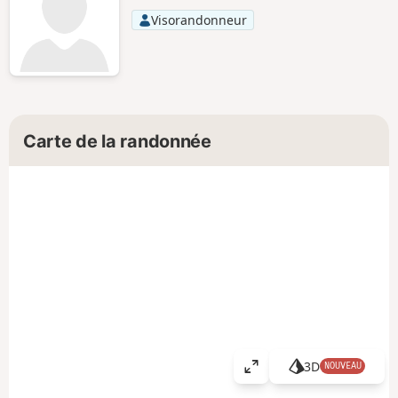
Visorandonneur
Carte de la randonnée
3D
NOUVEAU
A
ff