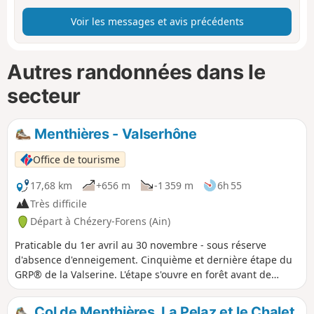
Voir les messages et avis précédents
Autres randonnées dans le
secteur
Menthières - Valserhône
Office de tourisme
17,68 km
+656 m
-1 359 m
6h 55
Très difficile
Départ à Chézery-Forens (Ain)
Praticable du 1er avril au 30 novembre - sous réserve
d'absence d'enneigement. Cinquième et dernière étape du
GRP® de la Valserine. L'étape s'ouvre en forêt avant de
gagner les alpages et la Pierre à Fromage. Le crêt de la
Goutte (1 621 m) offre un panorama saisissant sur les Alpes,
Col de Menthières, La Pelaz et le Chalet