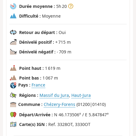
Durée moyenne :
5h 20
Difficulté :
Moyenne
Retour au départ :
Oui
Dénivelé positif :
+ 715 m
Dénivelé négatif :
- 709 m
Point haut :
1 619 m
Point bas :
1 067 m
Pays :
France
Régions :
Massif du Jura
,
Haut-Jura
Commune :
Chézery-Forens
(01200|01410)
Départ/Arrivée :
N 46.173506° / E 5.847847°
Carte(s) IGN :
Ref. 3328OT, 3330OT