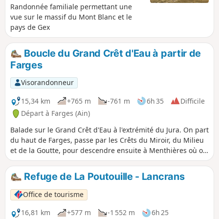
Randonnée familiale permettant une
vue sur le massif du Mont Blanc et le
pays de Gex
Boucle du Grand Crêt d'Eau à partir de
Farges
Visorandonneur
15,34 km
+765 m
-761 m
6h 35
Difficile
Départ à Farges (Ain)
Balade sur le Grand Crêt d'Eau à l'extrémité du Jura. On part
du haut de Farges, passe par les Crêts du Miroir, du Milieu
et de la Goutte, pour descendre ensuite à Menthières où on
peut faire une petite halte pour se restaurer ou prendre un
verre au Bistrot de La Gentiane. On remonte ensuite par Le
Refuge de La Poutouille - Lancrans
Vélu et le Pelaz. Beaux paysages d'alpage et vues sur le Pays
de Gex, le Genevois, la vallée de la Valserine, Menthières
Office de tourisme
16,81 km
+577 m
-1 552 m
6h 25