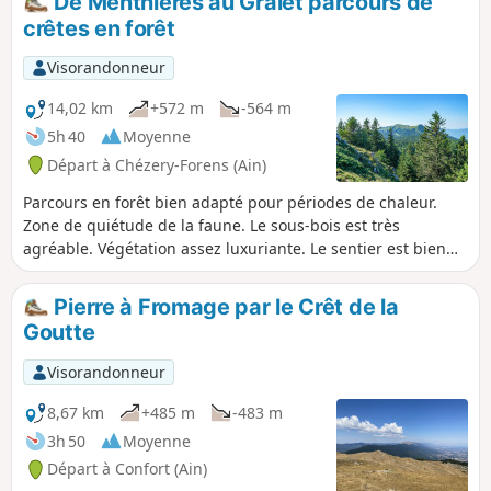
De Menthières au Gralet parcours de
Velue" et le "Chalet du Sac", qui offrent des
crêtes en forêt
vues panoramiques sur Valserhône, le
plateau de Retord et les Alpes. Les chiens,
Visorandonneur
même tenus en laisse, sont interdits dans
cet espace situé en Réserve Naturelle.
14,02 km
+572 m
-564 m
5h 40
Moyenne
Départ à Chézery-Forens (Ain)
Parcours en forêt bien adapté pour périodes de chaleur.
Zone de quiétude de la faune. Le sous-bois est très
agréable. Végétation assez luxuriante. Le sentier est bien
tracé. Mais les points de vue sur la vallée sont peu
nombreux
Pierre à Fromage par le Crêt de la
Goutte
Visorandonneur
8,67 km
+485 m
-483 m
3h 50
Moyenne
Départ à Confort (Ain)