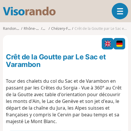
V
O
i
u
s
v
o
Randonnées
Rhône-Alpes
Ain
Chézery-Forens
Crêt de la Goutte par Le Sac et Varambon
r
r
i
a
r
n
l
d
Crêt de la Goutte par Le Sac et
a
o
n
Varambon
a
v
Tour des chalets du col du Sac et de Varambon en
i
passant par les Crêtes du Sorgia - Vue à 360° au Crêt
g
a
de la Goutte avec table d'orientation pour découvrir
t
les monts d'Ain, le Lac de Genève et son jet d'eau, le
i
départ de la chaîne du Jura, les Alpes suisses et
o
françaises y compris le Cervin par beau temps et sa
n
majesté Le Mont Blanc.