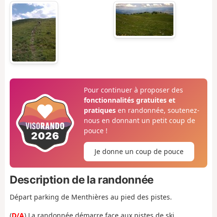
Pour continuer à proposer des
fonctionnalités gratuites et
pratiques
en randonnée, soutenez-
nous en donnant un petit coup de
pouce !
Je donne un coup de pouce
Description de la randonnée
Départ parking de Menthières au pied des pistes.
(
D/A
) La randonnée démarre face aux pistes de ski.