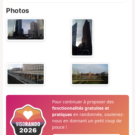
Photos
Pour continuer à proposer des
fonctionnalités gratuites et
pratiques
en randonnée, soutenez-
nous en donnant un petit coup de
pouce !