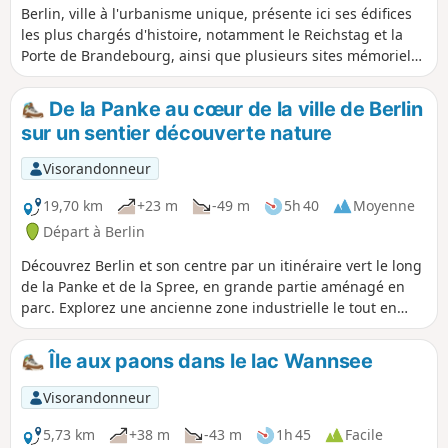
Berlin, ville à l'urbanisme unique, présente ici ses édifices
les plus chargés d'histoire, notamment le Reichstag et la
Porte de Brandebourg, ainsi que plusieurs sites mémoriels.
La gare centrale, au départ, et l'Alexander Platz, à l'arrivée,
donnent à voir de belles réalisations de l'architecture
De la Panke au cœur de la ville de Berlin
moderne.
sur un sentier découverte nature
Visorandonneur
19,70 km
+23 m
-49 m
5h 40
Moyenne
Départ à Berlin
Découvrez Berlin et son centre par un itinéraire vert le long
de la Panke et de la Spree, en grande partie aménagé en
parc. Explorez une ancienne zone industrielle le tout en
suivant un parcours qui longe un ruisseau, un étang, un
canal et même une ancienne voie navigable royale. Profitez
Île aux paons dans le lac Wannsee
d'une occasion unique de traverser Berlin à pied sur un
chemin presque entièrement piétonnier.
Visorandonneur
5,73 km
+38 m
-43 m
1h 45
Facile