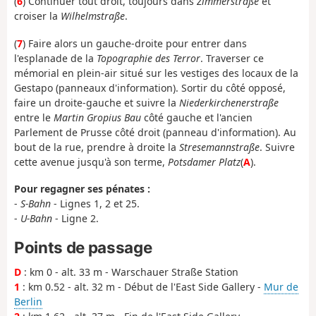
(
6
) Continuer tout droit, toujours dans
Zimmerstraße
et
croiser la
Wilhelmstraße
.
(
7
) Faire alors un gauche-droite pour entrer dans
l'esplanade de la
Topographie des Terror
. Traverser ce
mémorial en plein-air situé sur les vestiges des locaux de la
Gestapo (panneaux d'information). Sortir du côté opposé,
faire un droite-gauche et suivre la
Niederkirchenerstraße
entre le
Martin Gropius Bau
côté gauche et l'ancien
Parlement de Prusse côté droit (panneau d'information). Au
bout de la rue, prendre à droite la
Stresemannstraße
. Suivre
cette avenue jusqu'à son terme,
Potsdamer Platz
(
A
).
Pour regagner ses pénates :
-
S-Bahn
- Lignes 1, 2 et 25.
-
U-Bahn
- Ligne 2.
Points de passage
D
: km 0 - alt. 33 m - Warschauer Straße Station
1
: km 0.52 - alt. 32 m - Début de l'East Side Gallery -
Mur de
Berlin