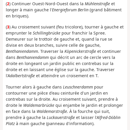
(
2
) Continuer Ouest-Nord-Ouest dans la
Mühlenstraße
et
longer à main gauche l
'Energieforum Berlin
(grand bâtiment
en briques).
(
3
) Au croisement suivant (feu tricolore), tourner à gauche et
emprunter le
Schillingbrücke
pour franchir la Spree.
Demeurer sur le trottoir de gauche et, quand la rue se
divise en deux branches, suivre celle de gauche,
Benthaniendamm
. Traverser la
Köpenickerstraße
et continuer
dans
Benthaniendamm
qui décrit un arc de cercle vers la
droite en longeant un jardin public en contrebas sur la
droite et en laissant une église sur la gauche. Traverser
l
'Adalbertstraße
et atteindre un croisement en T.
Tourner alors à gauche dans
Leuschnerdamm
pour
contourner une pièce d'eau ceinturée d'un jardin en
contrebas sur la droite. Au croisement suivant, prendre à
droite le
Waldemarbrücke
qui enjambe le jardin et prolonger
en face dans la
Waldemarstraße
. À la fourche qui suit,
prendre à gauche la
Luckauerstraße
et laisser l
'Alfred-Döblin
Platz
à main gauche (panneau d'information).