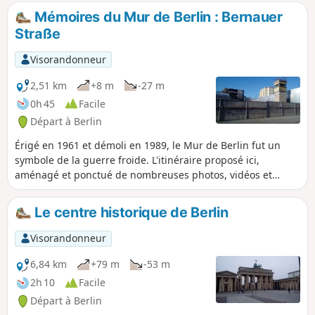
Mémoires du Mur de Berlin : Bernauer
Straße
Visorandonneur
2,51 km
+8 m
-27 m
0h 45
Facile
Départ à Berlin
Érigé en 1961 et démoli en 1989, le Mur de Berlin fut un
symbole de la guerre froide. L'itinéraire proposé ici,
aménagé et ponctué de nombreuses photos, vidéos et
informations, est très certainement le plus émouvant des
sites consacrés au mur.
Le centre historique de Berlin
Visorandonneur
6,84 km
+79 m
-53 m
2h 10
Facile
Départ à Berlin