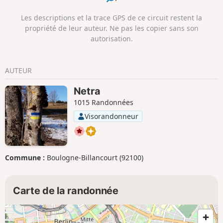
points forts est sans aucun doute le Hellmühler Fließ, une
vallée idyllique et en partie sauvage et romantique, longue
Les descriptions et la trace GPS de ce circuit restent la
d'environ 1,5 kilomètre.
propriété de leur auteur. Ne pas les copier sans son
autorisation.
AUTEUR
Netra
1015 Randonnées
Visorandonneur
Commune :
Boulogne-Billancourt (92100)
Carte de la randonnée