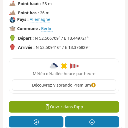
Point haut :
53 m
Point bas :
26 m
Pays :
Allemagne
Commune :
Berlin
Départ :
N 52.506709° / E 13.449721°
Arrivée :
N 52.509416° / E 13.376829°
Météo détaillée heure par heure
Découvrez Visorando Premium
Ouvrir dans l'app