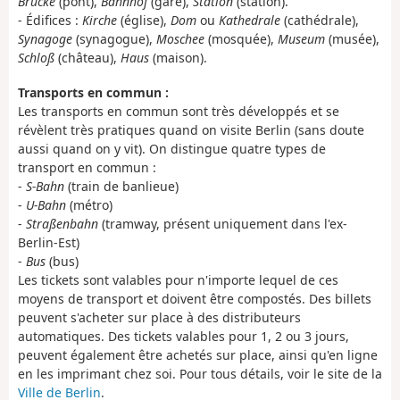
Brücke
(pont),
Bahnhof
(gare),
Station
(station).
- Édifices :
Kirche
(église),
Dom
ou
Kathedrale
(cathédrale),
Synagoge
(synagogue),
Moschee
(mosquée),
Museum
(musée),
Schloß
(château),
Haus
(maison).
Transports en commun :
Les transports en commun sont très développés et se
révèlent très pratiques quand on visite Berlin (sans doute
aussi quand on y vit). On distingue quatre types de
transport en commun :
-
S-Bahn
(train de banlieue)
-
U-Bahn
(métro)
-
Straßenbahn
(tramway, présent uniquement dans l'ex-
Berlin-Est)
-
Bus
(bus)
Les tickets sont valables pour n'importe lequel de ces
moyens de transport et doivent être compostés. Des billets
peuvent s'acheter sur place à des distributeurs
automatiques. Des tickets valables pour 1, 2 ou 3 jours,
peuvent également être achetés sur place, ainsi qu'en ligne
en les imprimant chez soi. Pour tous détails, voir le site de la
Ville de Berlin
.