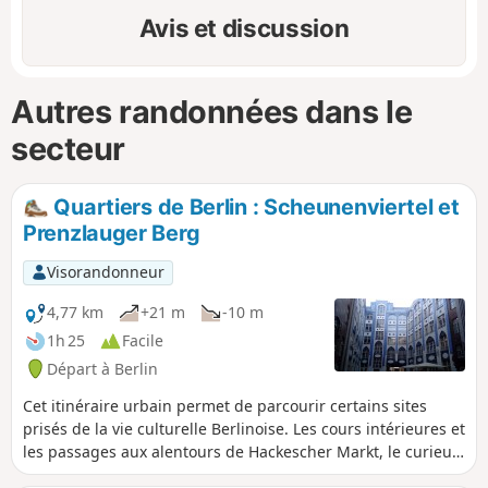
Avis et discussion
Autres randonnées dans le
secteur
Quartiers de Berlin : Scheunenviertel et
Prenzlauger Berg
Visorandonneur
4,77 km
+21 m
-10 m
1h 25
Facile
Départ à Berlin
Cet itinéraire urbain permet de parcourir certains sites
prisés de la vie culturelle Berlinoise. Les cours intérieures et
les passages aux alentours de Hackescher Markt, le curieux
ensemble de l'ancien château d'eau, et l'animée