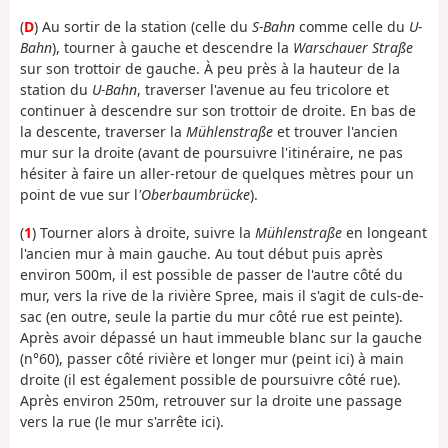
(
D
) Au sortir de la station (celle du
S-Bahn
comme celle du
U-
Bahn
), tourner à gauche et descendre la
Warschauer Straße
sur son trottoir de gauche. À peu près à la hauteur de la
station du
U-Bahn
, traverser l'avenue au feu tricolore et
continuer à descendre sur son trottoir de droite. En bas de
la descente, traverser la
Mühlenstraße
et trouver l'ancien
mur sur la droite (avant de poursuivre l'itinéraire, ne pas
hésiter à faire un aller-retour de quelques mètres pour un
point de vue sur l
'Oberbaumbrücke
).
(
1
) Tourner alors à droite, suivre la
Mühlenstraße
en longeant
l'ancien mur à main gauche. Au tout début puis après
environ 500m, il est possible de passer de l'autre côté du
mur, vers la rive de la rivière Spree, mais il s'agit de culs-de-
sac (en outre, seule la partie du mur côté rue est peinte).
Après avoir dépassé un haut immeuble blanc sur la gauche
(n°60), passer côté rivière et longer mur (peint ici) à main
droite (il est également possible de poursuivre côté rue).
Après environ 250m, retrouver sur la droite une passage
vers la rue (le mur s'arrête ici).