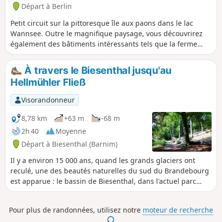
Départ à Berlin
Petit circuit sur la pittoresque île aux paons dans le lac
Wannsee. Outre le magnifique paysage, vous découvrirez
également des bâtiments intéressants tels que la ferme
laitière et le château. Vous pourrez également observer les
paons qui vivent ici, certains se déplaçant librement sur
À travers le Biesenthal jusqu'au
l'île, d'autres vivant dans des volières.Remarque : la
Hellmühler Fließ
traversée vers l'île est payante.
Visorandonneur
8,78 km
+63 m
-68 m
2h 40
Moyenne
Départ à Biesenthal (Barnim)
Il y a environ 15 000 ans, quand les grands glaciers ont
reculé, une des beautés naturelles du sud du Brandebourg
est apparue : le bassin de Biesenthal, dans l'actuel parc
naturel de Barnim. Au fil des millénaires, l'eau qui s'écoulait
a formé des paysages variés composés de biotopes
Pour plus de randonnées, utilisez notre
moteur de recherche
humides et de lacs qui traversent toute la région. L'un des
.