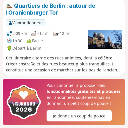
Kollwitzplatz sauront charmer le promeneur.
Quartiers de Berlin : autour de
l'Oranienburger Tor
Visorandonneur
5,09 km
+12 m
-12 m
1h 30
Facile
Départ à Berlin
Cet itinéraire alterne des rues animées, dont la célèbre
Friedrichstraße et des rues beaucoup plus tranquilles. Il
constitue une occasion de marcher sur les pas de l'ancienne
communauté juive de Berlin, une des plus importantes
d'Europe avant la période nazie.
Pour continuer à proposer des
fonctionnalités gratuites et pratiques
en randonnée, soutenez-nous en
donnant un petit coup de pouce !
Je donne un coup de pouce