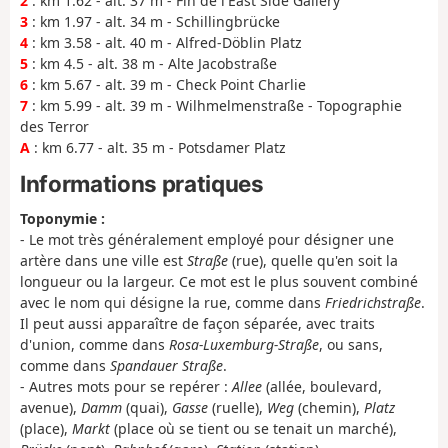
2
: km 1.62 - alt. 37 m - Fin de l'East Side Gallery
3
: km 1.97 - alt. 34 m - Schillingbrücke
4
: km 3.58 - alt. 40 m - Alfred-Döblin Platz
5
: km 4.5 - alt. 38 m - Alte Jacobstraße
6
: km 5.67 - alt. 39 m - Check Point Charlie
7
: km 5.99 - alt. 39 m - Wilhmelmenstraße - Topographie
des Terror
A
: km 6.77 - alt. 35 m - Potsdamer Platz
Informations pratiques
Toponymie :
- Le mot très généralement employé pour désigner une
artère dans une ville est
Straße
(rue), quelle qu'en soit la
longueur ou la largeur. Ce mot est le plus souvent combiné
avec le nom qui désigne la rue, comme dans
Friedrichstraße
.
Il peut aussi apparaître de façon séparée, avec traits
d'union, comme dans
Rosa-Luxemburg-Straße
, ou sans,
comme dans
Spandauer Straße
.
- Autres mots pour se repérer :
Allee
(allée, boulevard,
avenue),
Damm
(quai),
Gasse
(ruelle),
Weg
(chemin),
Platz
(place),
Markt
(place où se tient ou se tenait un marché),