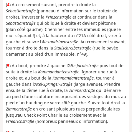
(
4
) Au croisement suivant, prendre à droite la
Sebastianstraße
(panneau d'information sur le trottoir de
droite). Traverser la
Prinzenstraße
et continuer dans la
Sebastianstraße
qui oblique à droite et devient piétonne
(plan côté gauche). Cheminer entre les immeubles (que le
mur séparait !) et, à la hauteur du n°21A côté droit, virer à
gauche et suivre l
'Alexandrinenstraße
. Au croisement suivant,
tourner à droite dans la
Stallschreiberstraße
(ruelle pavée
démarrant au pied d'un immeuble, n°49).
(
5
) Au bout, prendre à gauche l
'Alte Jacobstraße
puis tout de
suite à droite la
Kommandantenstraße
. Ignorer une rue à
droite et, au bout de la
Kommandantenstraße
, tourner à
gauche dans l
'Axel-Springer-Straße
(large avenue). Prendre
ensuite la 2ème rue à droite, la
Zimmerstraße
qui démarre
au pied d'une sculpture incorporant des vestiges du mur, au
pied d'un building de verre côté gauche. Suivre tout droit la
Zimmerstraße
en croisant plusieurs rues perpendiculaires
jusqu'au Check Point Charlie au croisement avec la
Friedrichstraße
(nombreux panneaux d'information).