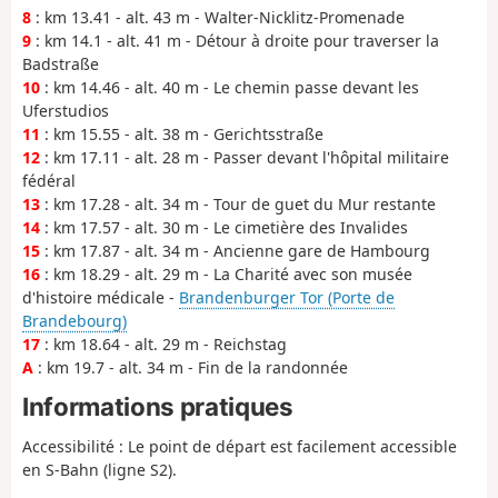
8
: km 13.41 - alt. 43 m - Walter-Nicklitz-Promenade
9
: km 14.1 - alt. 41 m - Détour à droite pour traverser la
Badstraße
10
: km 14.46 - alt. 40 m - Le chemin passe devant les
Uferstudios
11
: km 15.55 - alt. 38 m - Gerichtsstraße
12
: km 17.11 - alt. 28 m - Passer devant l'hôpital militaire
fédéral
13
: km 17.28 - alt. 34 m - Tour de guet du Mur restante
14
: km 17.57 - alt. 30 m - Le cimetière des Invalides
15
: km 17.87 - alt. 34 m - Ancienne gare de Hambourg
16
: km 18.29 - alt. 29 m - La Charité avec son musée
d'histoire médicale -
Brandenburger Tor (Porte de
Brandebourg)
17
: km 18.64 - alt. 29 m - Reichstag
A
: km 19.7 - alt. 34 m - Fin de la randonnée
Informations pratiques
Accessibilité :
Le point de départ est facilement accessible
en S-Bahn (ligne S2)
.