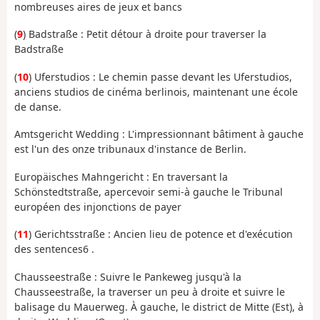
nombreuses aires de jeux et bancs
(
9
)
Badstraße :
Petit détour à droite pour traverser la
Badstraße
(
10
)
Uferstudios :
Le chemin passe devant les Uferstudios,
anciens studios de cinéma berlinois, maintenant une école
de danse
.
Amtsgericht Wedding :
L'impressionnant bâtiment à gauche
est l'un des onze tribunaux d'instance de Berlin
.
Europäisches Mahngericht :
En traversant la
Schönstedtstraße, apercevoir semi-à gauche le Tribunal
européen des injonctions de payer
(
11
)
Gerichtsstraße :
Ancien lieu de potence et d'exécution
des sentences
6
.
Chausseestraße :
Suivre le Pankeweg jusqu'à la
Chausseestraße, la traverser un peu à droite et suivre le
balisage du Mauerweg
. À gauche, le district de Mitte (Est), à