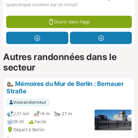
quelconque survenu sur ce circuit.
Ouvrir dans l'app
Autres randonnées dans le
secteur
Mémoires du Mur de Berlin : Bernauer
Straße
Visorandonneur
2,51 km
+8 m
-27 m
0h 45
Facile
Départ à Berlin