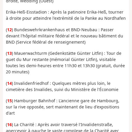
droite, Wedding (Ouest)
Erika-Heß-Eisstadion :
Après la patinoire Erika-Heß, tourner
à droite pour atteindre l'extrémité de la Panke au Nordhafen
(
12
)
Bundeswehrkrankenhaus et BND-Neubau :
Passer
devant l'hôpital militaire fédéral et le nouveau bâtiment du
BND (Service fédéral de renseignement)
(
13
)
Mauerwachturm (Gedenkstätte Günter Litfin) :
Tour de
guet du Mur restante (mémorial Günter Litfin), visitable
toutes les demi-heures entre 11h30 et 13h30 (gratuit, durée
20 minutes)
(
14
)
Invalidenfriedhof :
Quelques mètres plus loin, le
cimetière des Invalides, suivi du Ministère de l'Économie
(
15
)
Hamburger Bahnhof :
L'ancienne gare de Hambourg,
sur la rive opposée, sert maintenant de lieu d'expositions
d'art
(
16
)
La Charité :
Après avoir traversé l'Invalidenstraße,
apercevoir à gauche le vaste complexe de la Charité avec