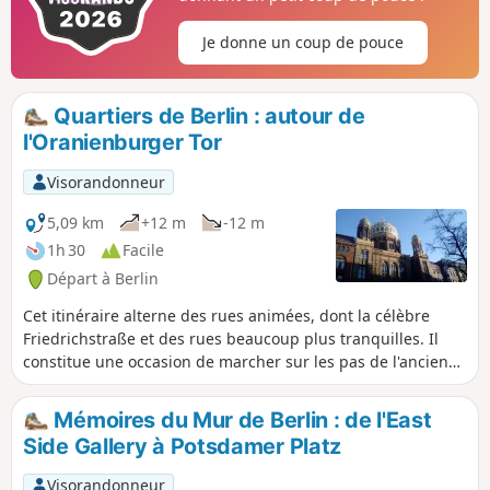
Je donne un coup de pouce
Quartiers de Berlin : autour de
l'Oranienburger Tor
Visorandonneur
5,09 km
+12 m
-12 m
1h 30
Facile
Départ à Berlin
Cet itinéraire alterne des rues animées, dont la célèbre
Friedrichstraße et des rues beaucoup plus tranquilles. Il
constitue une occasion de marcher sur les pas de l'ancienne
communauté juive de Berlin, une des plus importantes
d'Europe avant la période nazie.
Mémoires du Mur de Berlin : de l'East
Side Gallery à Potsdamer Platz
Visorandonneur