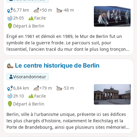
6,77 km
+50 m
-48 m
2h 05
Facile
Départ à Berlin
Érigé en 1961 et démoli en 1989, le Mur de Berlin fut un
symbole de la guerre froide. Le parcours suit, pour
l'essentiel, l'ancien tracé du mur dont le plus long tronçon
resté en place et aujourd'hui décoré de peintures de divers
artistes. Une promenade urbaine et mémorielle à la fois.
Le centre historique de Berlin
Visorandonneur
6,84 km
+79 m
-53 m
2h 10
Facile
Départ à Berlin
Berlin, ville à l'urbanisme unique, présente ici ses édifices
les plus chargés d'histoire, notamment le Reichstag et la
Porte de Brandebourg, ainsi que plusieurs sites mémoriels.
La gare centrale, au départ, et l'Alexander Platz, à l'arrivée,