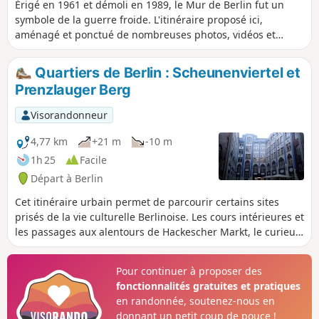
Érigé en 1961 et démoli en 1989, le Mur de Berlin fut un
symbole de la guerre froide. L'itinéraire proposé ici,
aménagé et ponctué de nombreuses photos, vidéos et
informations, est très certainement le plus émouvant des
sites consacrés au mur.
Quartiers de Berlin : Scheunenviertel et
Prenzlauger Berg
Visorandonneur
4,77 km
+21 m
-10 m
1h 25
Facile
Départ à Berlin
Cet itinéraire urbain permet de parcourir certains sites
prisés de la vie culturelle Berlinoise. Les cours intérieures et
les passages aux alentours de Hackescher Markt, le curieux
ensemble de l'ancien château d'eau, et l'animée
Kollwitzplatz sauront charmer le promeneur.
Pour continuer à proposer des
fonctionnalités gratuites et pratiques
en randonnée, soutenez-nous en
donnant un petit coup de pouce !