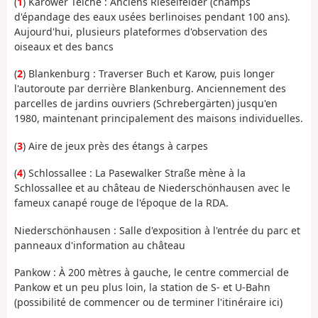
(
1
)
Karower Teiche :
Anciens
Rieselfelder
(champs
d'épandage des eaux usées berlinoises pendant 100 ans)
.
Aujourd'hui, plusieurs plateformes d'observation des
oiseaux et des bancs
(
2
) Blankenburg :
Traverser Buch et Karow, puis longer
l'autoroute par derrière Blankenburg
. Anciennement des
parcelles de jardins ouvriers (Schrebergärten) jusqu'en
1980, maintenant principalement des maisons individuelles
.
(
3
)
Aire de jeux
près des étangs à carpes
(
4
)
Schlossallee :
La Pasewalker Straße mène à la
Schlossallee et au château de Niederschönhausen avec le
fameux canapé rouge de l'époque de la RDA.
Niederschönhausen :
Salle d'exposition à l'entrée du parc et
panneaux d'information au château
Pankow :
À 200 mètres à gauche, le centre commercial de
Pankow et un peu plus loin, la station de S- et U-Bahn
(possibilité de commencer ou de terminer l'itinéraire ici)