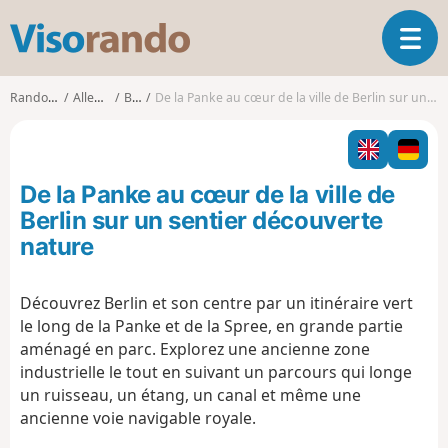
V
O
i
u
s
v
o
Randonnées
Allemagne
Berlin
De la Panke au cœur de la ville de Berlin sur un sentier découverte nature
r
r
i
a
r
n
l
d
De la Panke au cœur de la ville de
a
o
n
Berlin sur un sentier découverte
a
nature
v
i
g
Découvrez Berlin et son centre par un itinéraire vert
a
le long de la Panke et de la Spree, en grande partie
t
aménagé en parc. Explorez une ancienne zone
i
industrielle le tout en suivant un parcours qui longe
o
un ruisseau, un étang, un canal et même une
n
ancienne voie navigable royale.