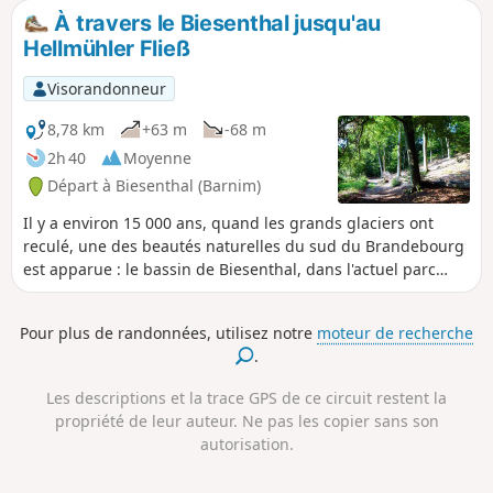
donnent à voir de belles réalisations de l'architecture
À travers le Biesenthal jusqu'au
moderne.
Hellmühler Fließ
Visorandonneur
8,78 km
+63 m
-68 m
2h 40
Moyenne
Départ à Biesenthal (Barnim)
Il y a environ 15 000 ans, quand les grands glaciers ont
reculé, une des beautés naturelles du sud du Brandebourg
est apparue : le bassin de Biesenthal, dans l'actuel parc
naturel de Barnim. Au fil des millénaires, l'eau qui s'écoulait
a formé des paysages variés composés de biotopes
Pour plus de randonnées, utilisez notre
moteur de recherche
humides et de lacs qui traversent toute la région. L'un des
.
points forts est sans aucun doute le Hellmühler Fließ, une
vallée idyllique et en partie sauvage et romantique, longue
Les descriptions et la trace GPS de ce circuit restent la
d'environ 1,5 kilomètre.
propriété de leur auteur. Ne pas les copier sans son
autorisation.