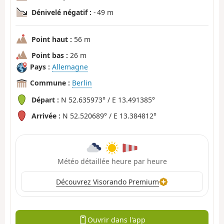
Dénivelé négatif :
- 49 m
Point haut :
56 m
Point bas :
26 m
Pays :
Allemagne
Commune :
Berlin
Départ :
N 52.635973° / E 13.491385°
Arrivée :
N 52.520689° / E 13.384812°
Météo détaillée heure par heure
Découvrez Visorando Premium
Ouvrir dans l'app