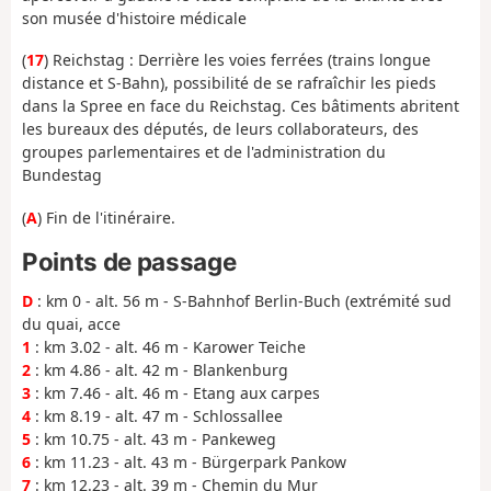
son musée d'histoire médicale
(
17
)
Reichstag :
Derrière les voies ferrées (trains longue
distance et S-Bahn), possibilité de se rafraîchir les pieds
dans la Spree en face du Reichstag
.
Ces bâtiments abritent
les bureaux des députés, de leurs collaborateurs, des
groupes parlementaires et de l'administration du
Bundestag
(
A
)
Fin de l'itinéraire.
Points de passage
D
: km 0 - alt. 56 m - S-Bahnhof Berlin-Buch (extrémité sud
du quai, acce
1
: km 3.02 - alt. 46 m - Karower Teiche
2
: km 4.86 - alt. 42 m - Blankenburg
3
: km 7.46 - alt. 46 m - Etang aux carpes
4
: km 8.19 - alt. 47 m - Schlossallee
5
: km 10.75 - alt. 43 m - Pankeweg
6
: km 11.23 - alt. 43 m - Bürgerpark Pankow
7
: km 12.23 - alt. 39 m - Chemin du Mur