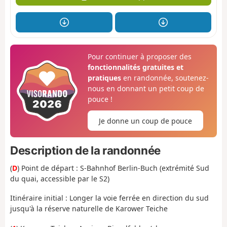
Pour continuer à proposer des
fonctionnalités gratuites et
pratiques
en randonnée, soutenez-
nous en donnant un petit coup de
pouce !
Je donne un coup de pouce
Description de la randonnée
(
D
) P
oint de départ :
S-Bahnhof Berlin-Buch (extrémité Sud
du quai, accessible par le S2)
Itinéraire initial :
Longer la voie ferrée en direction du sud
jusqu'à la réserve naturelle de Karower Teiche