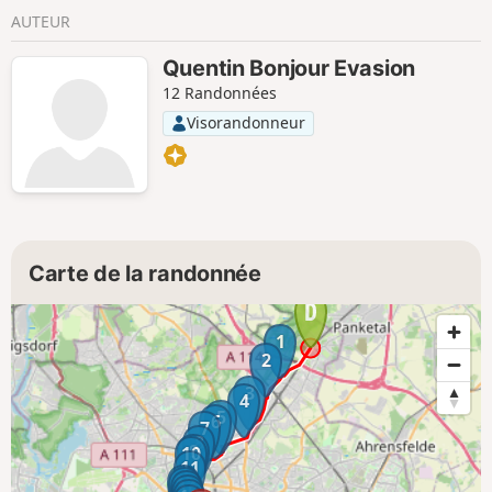
AUTEUR
Quentin Bonjour Evasion
12 Randonnées
Visorandonneur
Carte de la randonnée
1
2
3
4
5
6
7
8
9
10
11
12
13
14