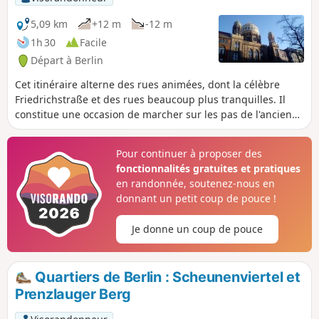
5,09 km
+12 m
-12 m
1h 30
Facile
Départ à Berlin
Cet itinéraire alterne des rues animées, dont la célèbre
Friedrichstraße et des rues beaucoup plus tranquilles. Il
constitue une occasion de marcher sur les pas de l'ancienne
communauté juive de Berlin, une des plus importantes
d'Europe avant la période nazie.
Pour continuer à proposer des
fonctionnalités gratuites et pratiques
en randonnée, soutenez-nous en
donnant un petit coup de pouce !
Je donne un coup de pouce
Quartiers de Berlin : Scheunenviertel et
Prenzlauger Berg