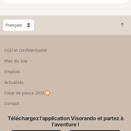
e
n
g
C
r
R
h
a
e
o
n
t
i
d
o
s
CGU et confidentialité
u
i
r
s
Plan du site
e
s
n
e
Emplois
h
z
Actualités
a
u
u
n
Coup de pouce 2026
t
p
a
Contact
y
s
Téléchargez l'application Visorando et partez à
l'aventure !