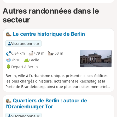
Autres randonnées dans le
secteur
Le centre historique de Berlin
Visorandonneur
6,84 km
+79 m
-53 m
2h 10
Facile
Départ à Berlin
Berlin, ville à l'urbanisme unique, présente ici ses édifices
les plus chargés d'histoire, notamment le Reichstag et la
Porte de Brandebourg, ainsi que plusieurs sites mémoriels.
La gare centrale, au départ, et l'Alexander Platz, à l'arrivée,
donnent à voir de belles réalisations de l'architecture
Quartiers de Berlin : autour de
moderne.
l'Oranienburger Tor
Visorandonneur