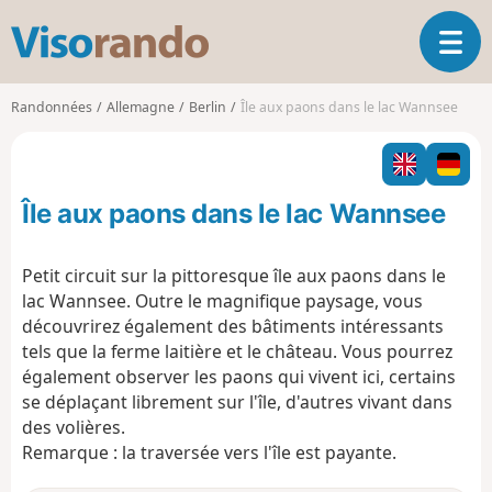
V
O
i
u
s
v
o
Randonnées
Allemagne
Berlin
Île aux paons dans le lac Wannsee
r
r
i
a
r
n
l
d
Île aux paons dans le lac Wannsee
a
o
n
a
Petit circuit sur la pittoresque île aux paons dans le
v
lac Wannsee. Outre le magnifique paysage, vous
i
découvrirez également des bâtiments intéressants
g
tels que la ferme laitière et le château. Vous pourrez
a
t
également observer les paons qui vivent ici, certains
i
se déplaçant librement sur l'île, d'autres vivant dans
o
des volières.
n
Remarque : la traversée vers l'île est payante.