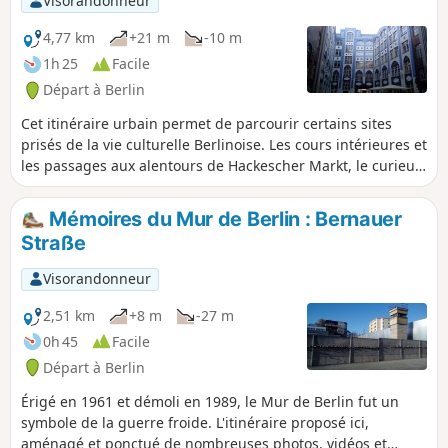
Visorandonneur
4,77 km
+21 m
-10 m
1h 25
Facile
Départ à Berlin
Cet itinéraire urbain permet de parcourir certains sites
prisés de la vie culturelle Berlinoise. Les cours intérieures et
les passages aux alentours de Hackescher Markt, le curieux
ensemble de l'ancien château d'eau, et l'animée
Kollwitzplatz sauront charmer le promeneur.
Mémoires du Mur de Berlin : Bernauer
Straße
Visorandonneur
2,51 km
+8 m
-27 m
0h 45
Facile
Départ à Berlin
Érigé en 1961 et démoli en 1989, le Mur de Berlin fut un
symbole de la guerre froide. L'itinéraire proposé ici,
aménagé et ponctué de nombreuses photos, vidéos et