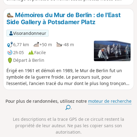
informations, est très certainement le plus émouvant des
sites consacrés au mur.
Mémoires du Mur de Berlin : de l'East
Side Gallery à Potsdamer Platz
Visorandonneur
6,77 km
+50 m
-48 m
2h 05
Facile
Départ à Berlin
Érigé en 1961 et démoli en 1989, le Mur de Berlin fut un
symbole de la guerre froide. Le parcours suit, pour
l'essentiel, l'ancien tracé du mur dont le plus long tronçon
resté en place et aujourd'hui décoré de peintures de divers
artistes. Une promenade urbaine et mémorielle à la fois.
Pour plus de randonnées, utilisez notre
moteur de recherche
.
Les descriptions et la trace GPS de ce circuit restent la
propriété de leur auteur. Ne pas les copier sans son
autorisation.