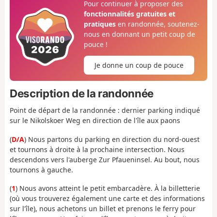
Pour continuer à proposer des
fonctionnalités gratuites et
pratiques
en randonnée, soutenez-
nous en donnant un petit coup de
pouce !
Je donne un coup de pouce
Description de la randonnée
Point de départ de la randonnée : dernier parking indiqué
sur le Nikolskoer Weg en direction de l'île aux paons
(
D/A
) Nous partons du parking en direction du nord-ouest
et tournons à droite à la prochaine intersection. Nous
descendons vers l'auberge Zur Pfaueninsel. Au bout, nous
tournons à gauche.
(
1
) Nous avons atteint le petit embarcadère. À la billetterie
(où vous trouverez également une carte et des informations
sur l'île), nous achetons un billet et prenons le ferry pour