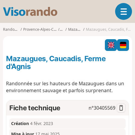
V
O
i
u
s
v
o
Randonnées
Provence-Alpes-Côte d'Azur
Var
Mazaugues
Mazaugues, Caucadis, Ferme d'Agnis
r
r
i
a
r
n
l
d
Mazaugues, Caucadis, Ferme
a
o
n
d'Agnis
a
v
Randonnée sur les hauteurs de Mazaugues dans un
i
environnement sauvage et parfois surprenant.
g
a
t
Fiche technique
n°
30405569
i
o
n
Création
4 févr. 2023
Mise à jour
17 mai 2025