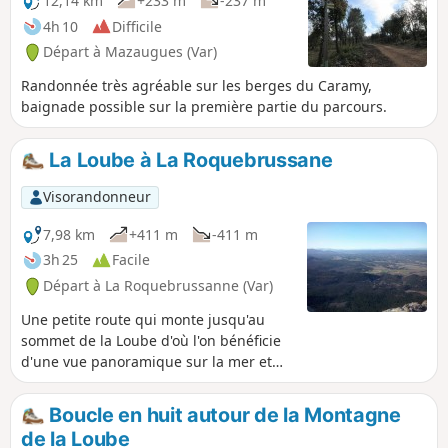
12,14 km
+233 m
-237 m
4h 10
Difficile
Départ à Mazaugues (Var)
Randonnée très agréable sur les berges du Caramy,
baignade possible sur la première partie du parcours.
La Loube à La Roquebrussane
Visorandonneur
7,98 km
+411 m
-411 m
3h 25
Facile
Départ à La Roquebrussanne (Var)
Une petite route qui monte jusqu'au
sommet de la Loube d'où l'on bénéficie
d'une vue panoramique sur la mer et
les Alpes. Un émerveillement tout au
long de la randonnée !
Boucle en huit autour de la Montagne
de la Loube