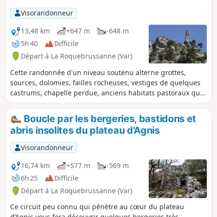
Visorandonneur
13,48 km
+647 m
-648 m
5h 40
Difficile
Départ à La Roquebrussanne (Var)
Cette randonnée d'un niveau soutenu alterne grottes,
sources, dolomies, failles rocheuses, vestiges de quelques
castrums, chapelle perdue, anciens habitats pastoraux que
ce circuit vous appelle à découvrir. Depuis les crêtes, le
regard porte loin, le paysage est saisissant et sans cesse
Boucle par les bergeries, bastidons et
renouvelé.
abris insolites du plateau d'Agnis
Visorandonneur
16,74 km
+577 m
-569 m
6h 25
Difficile
Départ à La Roquebrussanne (Var)
Ce circuit peu connu qui pénètre au cœur du plateau
d’Agnis vous fera découvrir quelques bergeries très