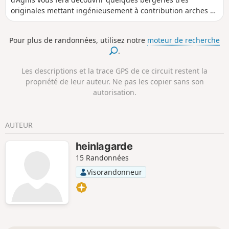
originales mettant ingénieusement à contribution arches et
autres rochers insolites.Vous y trouverez aussi quelques
bergeries plus classiques, ruinées ou en état, et d’autres
Pour plus de randonnées, utilisez notre
moteur de recherche
constructions qui questionnent sur leur fonction.Tout ce
.
patrimoine rural est accessible en s’écartant quelque peu
des sentiers plus fréquentés, parfois sur des sentiers très
Les descriptions et la trace GPS de ce circuit restent la
peu visibles, ces derniers requérant de l'attention pour les
propriété de leur auteur. Ne pas les copier sans son
suivre.Un petit aven facile d’accès, des rochers aux formes
autorisation.
particulières, des arbres singuliers et quelques points de
vue à 360° sur les collines environnantes complètent le
tableau.
AUTEUR
heinlagarde
15 Randonnées
Visorandonneur