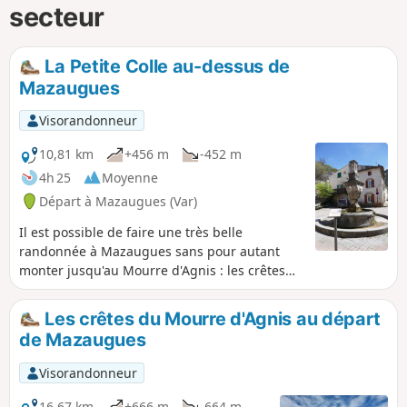
secteur
La Petite Colle au-dessus de
Mazaugues
Visorandonneur
10,81 km
+456 m
-452 m
4h 25
Moyenne
Départ à Mazaugues (Var)
Il est possible de faire une très belle
randonnée à Mazaugues sans pour autant
monter jusqu'au Mourre d'Agnis : les crêtes
de la Petite Colle qui domine le village offrent
des panoramas superbes sur toute leur
Les crêtes du Mourre d'Agnis au départ
longueur, avec plusieurs options pour les
de Mazaugues
rejoindre.
Visorandonneur
16,67 km
+666 m
-664 m