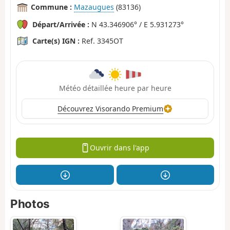
Commune :
Mazaugues
(83136)
Départ/Arrivée :
N 43.346906° / E 5.931273°
Carte(s) IGN :
Ref. 3345OT
Météo détaillée heure par heure
Découvrez Visorando Premium
Ouvrir dans l'app
Photos