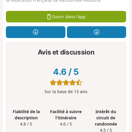
la Fédération Française de Randonnée Pédestre.
Ouvrir dans l'app
Avis et discussion
4.6
/
5
Sur la base de
13
avis
Fiabilité de la
Facilité à suivre
Intérêt du
description
l'itinéraire
circuit de
4.8 / 5
4.6 / 5
randonnée
4.5 / 5