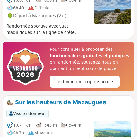
6h 40
Difficile
Départ à Mazaugues (Var)
Randonnée sportive avec vues
magnifiques sur la ligne de crête.
Pour continuer à proposer des
fonctionnalités gratuites et pratiques
en randonnée, soutenez-nous en
donnant un petit coup de pouce !
Je donne un coup de pouce
Sur les hauteurs de Mazaugues
Visorandonneur
10,71 km
+543 m
-544 m
4h 35
Moyenne