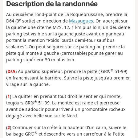
Description de la randonnée
Au deuxième rond-point de La Roquebrussane, prendre la
e
D64 (3
sortie) en direction de
Mazaugues
. On aperçoit sur
la gauche une citerne MZS. 12. 1 km plus loin, un deuxième
parking est visible sur la gauche juste avant un panneau
portant la mention "Poids lourds demi-tour sauf bus
scolaires". On peut se garer sur ce parking ou prendre la
piste qui monte à gauche (carrossable) pour se garer au
parking supérieur 50 m plus loin.
®
(
D/A
) Au parking supérieur, prendre la piste ( GR®
51-99)
en franchissant la barrière. Suivre la piste jusqu'au premier
virage sur la gauche.
(
1
) La quitter en prenant tout droit le sentier qui monte,
®
toujours GR®
51-99. La montée est raide et pierreuse
avant de s'adoucir pour arriver à un promontoire rocheux
dégagé avec belle vue sur le Nord.
(
2
) Continuer sur la crête à la hauteur d'un cairn, suivre le
®
balisage GR®
et descendre vers un carrefour à la Petite