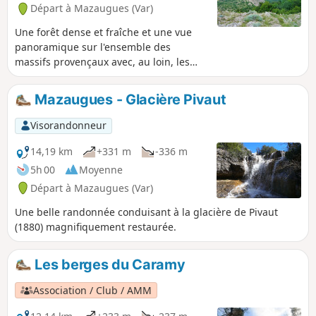
Départ à Mazaugues (Var)
Une forêt dense et fraîche et une vue
panoramique sur l'ensemble des
massifs provençaux avec, au loin, les
Îles du Levant. Une randonnée
majoritairement aérienne, une
Mazaugues - Glacière Pivaut
explosion florale au mois de juin, une fin
rafraîchissante le long d'une petite
Visorandonneur
rivière.
14,19 km
+331 m
-336 m
5h 00
Moyenne
Départ à Mazaugues (Var)
Une belle randonnée conduisant à la glacière de Pivaut
(1880) magnifiquement restaurée.
Les berges du Caramy
Association / Club / AMM