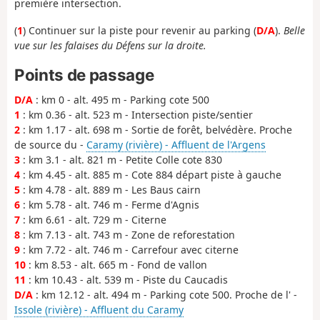
première intersection.
(
1
) Continuer sur la piste pour revenir au parking (
D/A
).
Belle
vue sur les falaises du Défens sur la droite.
Points de passage
D/A
: km 0 - alt. 495 m - Parking cote 500
1
: km 0.36 - alt. 523 m - Intersection piste/sentier
2
: km 1.17 - alt. 698 m - Sortie de forêt, belvédère. Proche
de source du -
Caramy (rivière) - Affluent de l'Argens
3
: km 3.1 - alt. 821 m - Petite Colle cote 830
4
: km 4.45 - alt. 885 m - Cote 884 départ piste à gauche
5
: km 4.78 - alt. 889 m - Les Baus cairn
6
: km 5.78 - alt. 746 m - Ferme d'Agnis
7
: km 6.61 - alt. 729 m - Citerne
8
: km 7.13 - alt. 743 m - Zone de reforestation
9
: km 7.72 - alt. 746 m - Carrefour avec citerne
10
: km 8.53 - alt. 665 m - Fond de vallon
11
: km 10.43 - alt. 539 m - Piste du Caucadis
D/A
: km 12.12 - alt. 494 m - Parking cote 500. Proche de l' -
Issole (rivière) - Affluent du Caramy