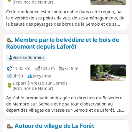
(Province de Namur)
Cette randonnée est incontournable dans cette région, par
la diversité de ses points de vue, de ses aménagements, de
la beauté des paysages des bords de la Semois et de sa
forêt ardennaise. Traversée de La Semois sur un pont de
claies. Sentier des légendes. Points de vue de Saloru - du
Membre par le belvédère et le bois de
Jambon de Membre - de Vresse - Reconstitution du Maquis
Rabumont depuis Laforêt
des Blaireaux.
Visorandonneur
11,35 km
+215 m
-218 m
3h 50
Moyenne
Départ à Vresse-sur-Semois
(Province de Namur)
Agréable promenade ombragée en direction du Belvédère
de Membre-sur-Semois et de sa tour d'observation au
départ des villages de Vresse-sur-Semois et de Laforêt. La
première partie du circuit suit le cours de la Semois, pour
absorber ensuite la quasi totalité du dénivelé et atteindre le
Autour du village de La Forêt
point de vue. La suite du circuit est plus tranquille et