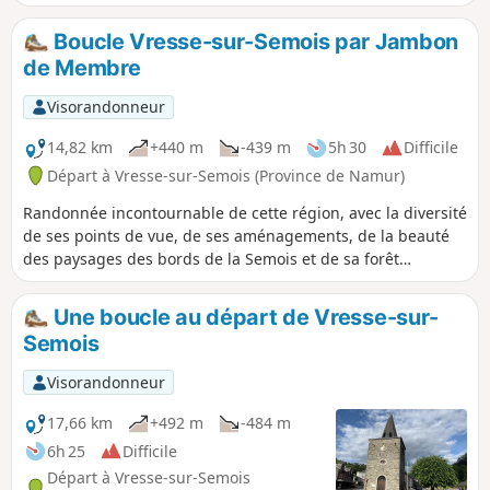
paisibles où l’on entend le murmure de l’eau. Moment fort :
la traversée du Pont de Claies et du Pont Saint-Lambert qui
Boucle Vresse-sur-Semois par Jambon
ajoute une touche pittoresque au parcours. Convient aux
de Membre
débutants, familles et amateurs de photos nature.
Visorandonneur
14,82 km
+440 m
-439 m
5h 30
Difficile
Départ à Vresse-sur-Semois (Province de Namur)
Randonnée incontournable de cette région, avec la diversité
de ses points de vue, de ses aménagements, de la beauté
des paysages des bords de la Semois et de sa forêt
ardennaise. Traversée de La Semois sur un pont de claies.
Sentier des légendes. Points de vue, de Saloru, du Jambon
Une boucle au départ de Vresse-sur-
de Membre, de Vresse. Reconstitution du Maquis des
Semois
Blaireaux
Visorandonneur
17,66 km
+492 m
-484 m
6h 25
Difficile
Départ à Vresse-sur-Semois