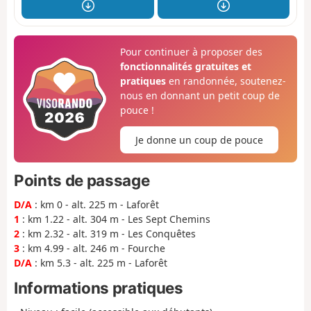
Pour continuer à proposer des
fonctionnalités gratuites et
pratiques
en randonnée, soutenez-
nous en donnant un petit coup de
pouce !
Je donne un coup de pouce
Points de passage
D/A
: km 0 - alt. 225 m - Laforêt
1
: km 1.22 - alt. 304 m - Les Sept Chemins
2
: km 2.32 - alt. 319 m - Les Conquêtes
3
: km 4.99 - alt. 246 m - Fourche
D/A
: km 5.3 - alt. 225 m - Laforêt
Informations pratiques