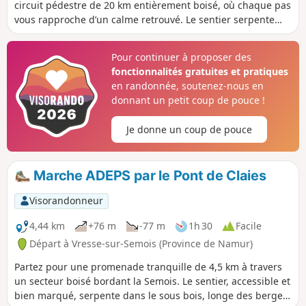
circuit pédestre de 20 km entièrement boisé, où chaque pas
vous rapproche d’un calme retrouvé. Le sentier serpente
entre grands arbres et ruisseaux murmurants, offrant
ombre, fraîcheur et paysages changeants à chaque virage.
Pour continuer à proposer des
Idéal pour les promenades en famille, la photo nature ou la
fonctionnalités gratuites et pratiques
simple déconnexion, ce parcours vous invite à respirer
en randonnée, soutenez-nous en
profondément, écouter le chant des oiseaux et laisser le
donnant un petit coup de pouce !
temps ralentir. Accessible, sécurisé et préservé, c’est
l’escapade parfaite pour renouer avec l’essentiel. Venez
Je donne un coup de pouce
marcher, rêver et retrouver la magie du bois et de l’eau
Marche ADEPS par le Pont de Claies
Visorandonneur
4,44 km
+76 m
-77 m
1h 30
Facile
Départ à Vresse-sur-Semois (Province de Namur)
Partez pour une promenade tranquille de 4,5 km à travers
un secteur boisé bordant la Semois. Le sentier, accessible et
bien marqué, serpente dans le sous bois, longe des berges