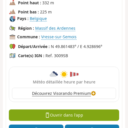
Point haut :
332 m
Point bas :
225 m
Pays :
Belgique
Région :
Massif des Ardennes
Commune :
Vresse-sur-Semois
Départ/Arrivée :
N 49.861483° / E 4.928696°
Carte(s) IGN :
Ref. 3009SB
Météo détaillée heure par heure
Découvrez Visorando Premium
Ouvrir dans l'app