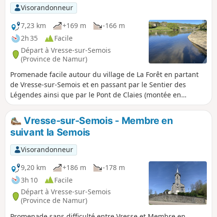
serpente dans le Bois de Rabumont sur le plateau séparant
Visorandonneur
les deux villages.
7,23 km
+169 m
-166 m
2h 35
Facile
Départ à Vresse-sur-Semois
(Province de Namur)
Promenade facile autour du village de La Forêt en partant
de Vresse-sur-Semois et en passant par le Sentier des
Légendes ainsi que par le Pont de Claies (montée en
période estivale, sinon itinéraire bis sur le retour).
Vresse-sur-Semois - Membre en
suivant la Semois
Visorandonneur
9,20 km
+186 m
-178 m
3h 10
Facile
Départ à Vresse-sur-Semois
(Province de Namur)
Promenade sans difficulté entre Vresse et Membre en