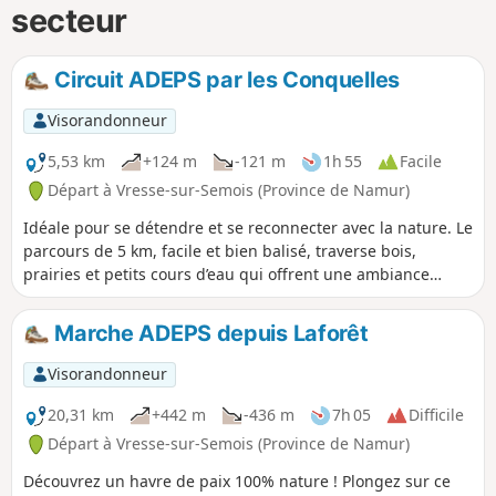
secteur
Circuit ADEPS par les Conquelles
Visorandonneur
5,53 km
+124 m
-121 m
1h 55
Facile
Départ à Vresse-sur-Semois (Province de Namur)
Idéale pour se détendre et se reconnecter avec la nature. Le
parcours de 5 km, facile et bien balisé, traverse bois,
prairies et petits cours d’eau qui offrent une ambiance
paisible et rafraîchissante. Convient aux familles, seniors et
débutants. Encadrement assuré, pauses photo et
Marche ADEPS depuis Laforêt
découverte du milieu naturel. Le départ se fait depuis
l'école de Laforêt
Visorandonneur
20,31 km
+442 m
-436 m
7h 05
Difficile
Départ à Vresse-sur-Semois (Province de Namur)
Découvrez un havre de paix 100% nature ! Plongez sur ce