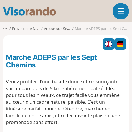
V
O
i
u
s
v
o
•••
Province de Namur
Vresse-sur-Semois
Marche ADEPS par les Sept Chemins
r
r
i
a
r
n
l
d
Marche ADEPS par les Sept
a
o
n
Chemins
a
v
Venez profiter d’une balade douce et ressourçante
i
sur un parcours de 5 km entièrement balisé. Idéal
g
a
pour tous les niveaux, ce trajet facile vous emmène
t
au cœur d’un cadre naturel paisible. C'est un
i
itinéraire parfait pour se détendre, marcher en
o
famille ou entre amis, et redécouvrir le plaisir d’une
n
promenade sans effort.