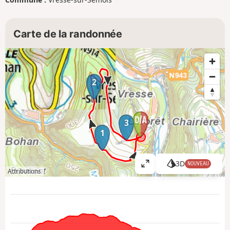
Carte de la randonnée
2
3
1
3D
NOUVEAU
A
Attributions
ff
i
c
h
e