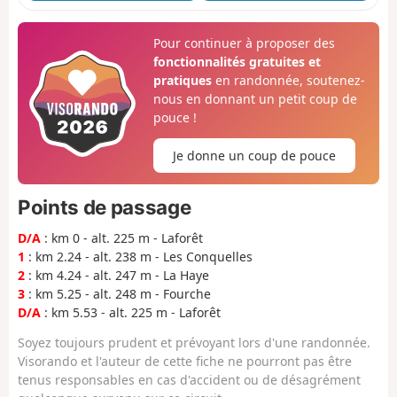
Pour continuer à proposer des
fonctionnalités gratuites et
pratiques
en randonnée, soutenez-
nous en donnant un petit coup de
pouce !
Je donne un coup de pouce
Points de passage
D/A
: km 0 - alt. 225 m - Laforêt
1
: km 2.24 - alt. 238 m - Les Conquelles
2
: km 4.24 - alt. 247 m - La Haye
3
: km 5.25 - alt. 248 m - Fourche
D/A
: km 5.53 - alt. 225 m - Laforêt
Soyez toujours prudent et prévoyant lors d'une randonnée.
Visorando et l'auteur de cette fiche ne pourront pas être
tenus responsables en cas d'accident ou de désagrément