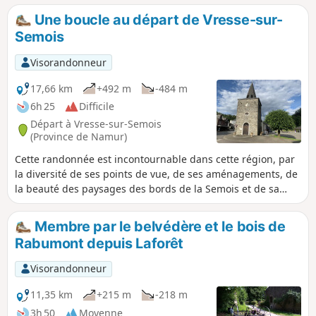
Sentier des légendes. Points de vue, de Saloru, du Jambon
Une boucle au départ de Vresse-sur-
de Membre, de Vresse. Reconstitution du Maquis des
Semois
Blaireaux
Visorandonneur
17,66 km
+492 m
-484 m
6h 25
Difficile
Départ à Vresse-sur-Semois
(Province de Namur)
Cette randonnée est incontournable dans cette région, par
la diversité de ses points de vue, de ses aménagements, de
la beauté des paysages des bords de la Semois et de sa
forêt ardennaise. Traversée de La Semois sur un pont de
claies. Sentier des légendes. Points de vue de Saloru - du
Membre par le belvédère et le bois de
Jambon de Membre - de Vresse - Reconstitution du Maquis
Rabumont depuis Laforêt
des Blaireaux.
Visorandonneur
11,35 km
+215 m
-218 m
3h 50
Moyenne