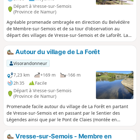
Départ à Vresse-sur-Semois
(Province de Namur)
Agréable promenade ombragée en direction du Belvédère
de Membre-sur-Semois et de sa tour d'observation au
départ des villages de Vresse-sur-Semois et de Laforêt. La
première partie du circuit suit le cours de la Semois, pour
absorber ensuite la quasi totalité du dénivelé et atteindre le
Autour du village de La Forêt
point de vue. La suite du circuit est plus tranquille et
serpente dans le Bois de Rabumont sur le plateau séparant
Visorandonneur
les deux villages.
7,23 km
+169 m
-166 m
2h 35
Facile
Départ à Vresse-sur-Semois
(Province de Namur)
Promenade facile autour du village de La Forêt en partant
de Vresse-sur-Semois et en passant par le Sentier des
Légendes ainsi que par le Pont de Claies (montée en
période estivale, sinon itinéraire bis sur le retour).
Vresse-sur-Semois - Membre en