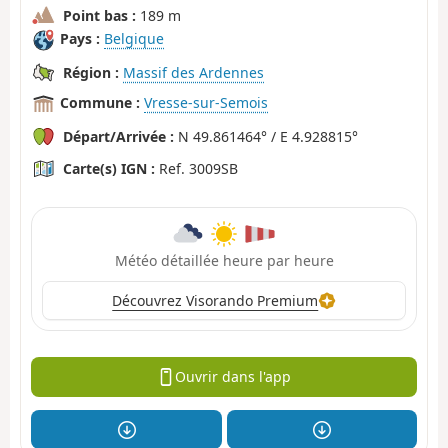
Point bas :
189 m
Pays :
Belgique
Région :
Massif des Ardennes
Commune :
Vresse-sur-Semois
Départ/Arrivée :
N 49.861464° / E 4.928815°
Carte(s) IGN :
Ref. 3009SB
Météo détaillée heure par heure
Découvrez Visorando Premium
Ouvrir dans l'app