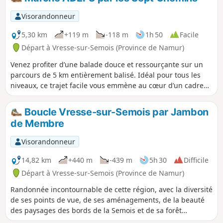
Visorandonneur
5,30 km
+119 m
-118 m
1h 50
Facile
Départ à Vresse-sur-Semois (Province de Namur)
Venez profiter d’une balade douce et ressourçante sur un
parcours de 5 km entièrement balisé. Idéal pour tous les
niveaux, ce trajet facile vous emmène au cœur d’un cadre
naturel paisible. C'est un itinéraire parfait pour se
détendre, marcher en famille ou entre amis, et redécouvrir
Boucle Vresse-sur-Semois par Jambon
le plaisir d’une promenade sans effort.
de Membre
Visorandonneur
14,82 km
+440 m
-439 m
5h 30
Difficile
Départ à Vresse-sur-Semois (Province de Namur)
Randonnée incontournable de cette région, avec la diversité
de ses points de vue, de ses aménagements, de la beauté
des paysages des bords de la Semois et de sa forêt
ardennaise. Traversée de La Semois sur un pont de claies.