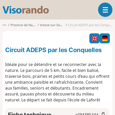
V
O
i
u
s
v
o
•••
Province de Namur
Vresse-sur-Semois
Circuit ADEPS par les Conquelles
r
r
i
a
r
n
l
d
Circuit ADEPS par les Conquelles
a
o
n
a
Idéale pour se détendre et se reconnecter avec la
v
nature. Le parcours de 5 km, facile et bien balisé,
i
traverse bois, prairies et petits cours d’eau qui offrent
g
une ambiance paisible et rafraîchissante. Convient
a
t
aux familles, seniors et débutants. Encadrement
i
assuré, pauses photo et découverte du milieu
o
naturel. Le départ se fait depuis l'école de Laforêt
n
Fiche technique
n°
94385444