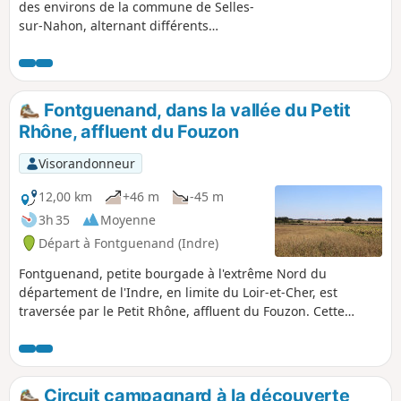
des environs de la commune de Selles-
sur-Nahon, alternant différents
paysages champêtres.
Fontguenand, dans la vallée du Petit
Rhône, affluent du Fouzon
Visorandonneur
12,00 km
+46 m
-45 m
3h 35
Moyenne
Départ à Fontguenand (Indre)
Fontguenand, petite bourgade à l'extrême Nord du
département de l'Indre, en limite du Loir-et-Cher, est
traversée par le Petit Rhône, affluent du Fouzon. Cette
balade permet de découvrir la campagne environnante,
typique du Boischaut-Nord, des vignes aux cultures
céréalières, en passant par la petite chapelle de l'Epinat.
Circuit campagnard à la découverte