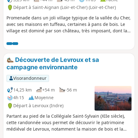
Départ à Saint-Aignan (Loir-et-Cher) (Loir-et-Cher)
Promenade dans un joli village typique de la vallée du Cher,
avec ses maisons en tuffeau, certaines à pans de bois. Le
village est dominé par son château, très imposant, dont la
cour et ses terrasses offrent de beaux points de vue sur la
vallée et les toits du village. À son pied, la collégiale romane
possède des chapiteaux remarquables, des fresques
murales et une grande crypte.
Découverte de Levroux et sa
campagne environnante
Visorandonneur
14,25 km
+54 m
-56 m
4h 15
Moyenne
Départ à Levroux (Indre)
Partant au pied de la Collégiale Saint-Sylvain (XIIe siècle),
cette randonnée vous permet de découvrir le patrimoine
médiéval de Levroux, notamment la maison de bois et la
Porte de Champagne (XVe siècle). Vous atteindrez le musée