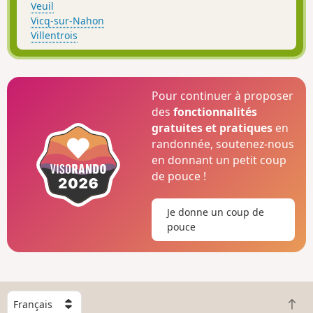
Veuil
Vicq-sur-Nahon
Villentrois
Pour continuer à proposer
des
fonctionnalités
gratuites et pratiques
en
randonnée, soutenez-nous
en donnant un petit coup
de pouce !
Je donne un coup de
pouce
C
R
h