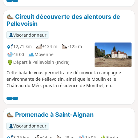
ses environs.
Circuit découverte des alentours de
Pellevoisin
Visorandonneur
12,71 km
+134 m
-125 m
4h 00
Moyenne
Départ à Pellevoisin (Indre)
Cette balade vous permettra de découvrir la campagne
environnante de Pellevoisin, ainsi que le Moulin et le
Château du Mée, puis la résidence de Montbel, en
parcourant une partie du GRP® de Valençay.
Promenade à Saint-Aignan
Visorandonneur
3,25 km
+44 m
-43 m
1h 05
Facile