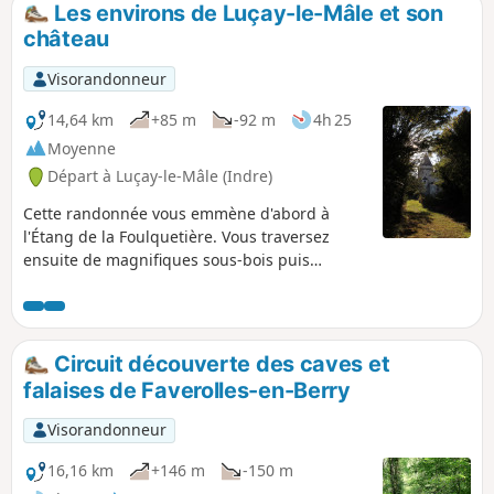
Les environs de Luçay-le-Mâle et son
p
château
Visorandonneur
14,64 km
+85 m
-92 m
4h 25
Moyenne
Départ à Luçay-le-Mâle (Indre)
Cette randonnée vous emmène d'abord à
l'Étang de la Foulquetière. Vous traversez
ensuite de magnifiques sous-bois puis
revenez à Luçay-le-Mâle par des chemins et
des petites routes campagnards. Vous
découvrez alors son patrimoine, et
notamment son château (privé). Certaines
Circuit découverte des caves et
portions suivent le parcours du sentier
falaises de Faverolles-en-Berry
découverte Benjamin Rabier.
Visorandonneur
16,16 km
+146 m
-150 m