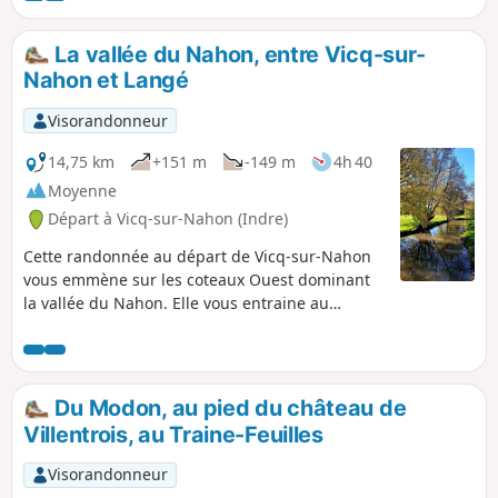
entrainera, dans sa campagne environnante, jusqu'à la
forêt de Gâtine.
La vallée du Nahon, entre Vicq-sur-
Nahon et Langé
Visorandonneur
14,75 km
+151 m
-149 m
4h 40
Moyenne
Départ à Vicq-sur-Nahon (Indre)
Cette randonnée au départ de Vicq-sur-Nahon
vous emmène sur les coteaux Ouest dominant
la vallée du Nahon. Elle vous entraine au
château de la Moustière puis celui de Langé.
Vous longerez ensuite le Nahon pour remonter
sur les coteaux Est. Vous empruntez une partie
du sentier découverte Benjamin Rabier.
Du Modon, au pied du château de
Villentrois, au Traine-Feuilles
Visorandonneur