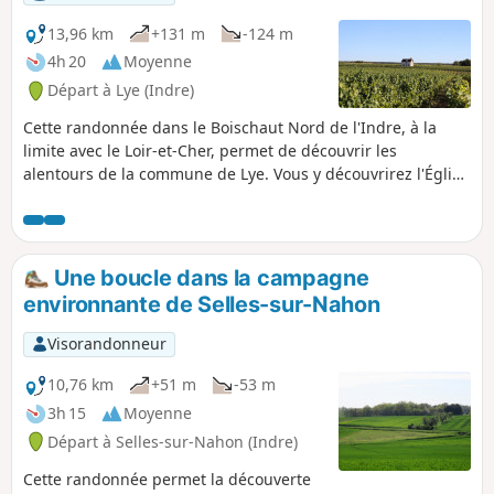
13,96 km
+131 m
-124 m
4h 20
Moyenne
Départ à Lye (Indre)
Cette randonnée dans le Boischaut Nord de l'Indre, à la
limite avec le Loir-et-Cher, permet de découvrir les
alentours de la commune de Lye. Vous y découvrirez l'Église
Notre-Dame (XIIe-XVIe siècle) puis au loin, le Château de
Saray (privé), en longeant le Traîne-Feuilles. Petites routes
et chemins vous emmèneront jusqu'au vignoble de Lye
appartenant aux appellations Valençay et Val de Loire d'où
Une boucle dans la campagne
vous pourrez admirer la maison de vigne « La Loge à Perrin
environnante de Selles-sur-Nahon
».
Visorandonneur
10,76 km
+51 m
-53 m
3h 15
Moyenne
Départ à Selles-sur-Nahon (Indre)
Cette randonnée permet la découverte