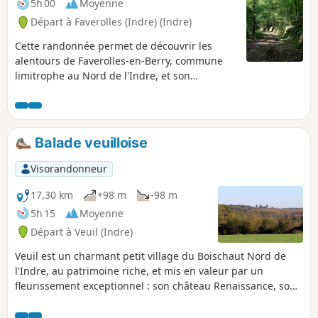
5h 00
Moyenne
Départ à Faverolles (Indre) (Indre)
Cette randonnée permet de découvrir les
alentours de Faverolles-en-Berry, commune
limitrophe au Nord de l'Indre, et son
patrimoine, telles son église, les habitations
et caves troglodytes ainsi que les "falaises" et
carrières de tuffeau.
Balade veuilloise
Visorandonneur
17,30 km
+98 m
-98 m
5h 15
Moyenne
Départ à Veuil (Indre)
Veuil est un charmant petit village du Boischaut Nord de
l'Indre, au patrimoine riche, et mis en valeur par un
fleurissement exceptionnel : son château Renaissance, son
église Saint-Pierre, le cadran solaire au pignon de la mairie,
la fontaine séculaire et son lavoir... Cette balade vous