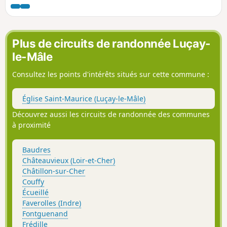
du cuir et du parchemin puis la fontaine Sainte-Rodène. Le
parcours sort du village pour découvrir la campagne
environnante. Le retour vous amène enfin aux ruines du
château médiéval (Xe siècle).
Plus de circuits de randonnée Luçay-
le-Mâle
Consultez les points d'intérêts situés sur cette commune :
Église Saint-Maurice (Luçay-le-Mâle)
Découvrez aussi les circuits de randonnée des communes
à proximité
Baudres
Châteauvieux (Loir-et-Cher)
Châtillon-sur-Cher
Couffy
Écueillé
Faverolles (Indre)
Fontguenand
Frédille