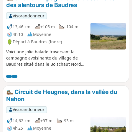
des alentours de Baudres
Visorandonneur
13,46 km
+105 m
-104 m
4h 10
Moyenne
Départ à Baudres (Indre)
Voici une jolie balade traversant la
campagne avoisinante du village de
Baudres situé dans le Boischaut Nord
de l'Indre.
Circuit de Heugnes, dans la vallée du
Nahon
Visorandonneur
14,62 km
+97 m
-93 m
4h 25
Moyenne