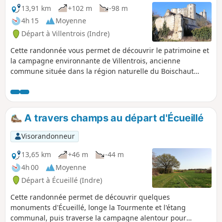
13,91 km
+102 m
-98 m
4h 15
Moyenne
Départ à Villentrois (Indre)
Cette randonnée vous permet de découvrir le patrimoine et
la campagne environnante de Villentrois, ancienne
commune située dans la région naturelle du Boischaut
Nord de l'Indre, déléguée au sein de la commune nouvelle
de Villentrois-Faverolles-en-Berry. Vous verrez dans le
village, son château féodal (privé), l'Église Saint-Georges et
la Chapelle Saint-Mandé. Puis vous longerez quelques
A travers champs au départ d'Écueillé
maisons troglodytes taillées dans le tuffeau et les étangs de
la Planche-Baron. Vous sillonnerez enfin la campagne
Visorandonneur
jusqu'au Ruisseau de Traine-Feuilles, montées et descentes
se succédant tout le long du parcours.
13,65 km
+46 m
-44 m
4h 00
Moyenne
Départ à Écueillé (Indre)
Cette randonnée permet de découvrir quelques
monuments d'Écueillé, longe la Tourmente et l'étang
communal, puis traverse la campagne alentour pour