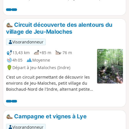
revenir à la gare du train touristique du Bas-Berry.
Circuit découverte des alentours du
village de Jeu-Maloches
Visorandonneur
13,43 km
+85 m
-76 m
4h 05
Moyenne
Départ à Jeu-Maloches (Indre)
C'est un circuit permettant de découvrir les
environs de Jeu-Maloches, petit village du
Boischaud-Nord de l'Indre, alternant petites
routes et chemins, avec quelques points de
vue intéressants.
Campagne et vignes à Lye
Visorandonneur