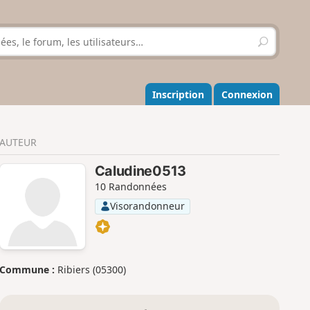
R
e
c
h
e
Inscription
Connexion
r
c
h
AUTEUR
e
r
Caludine0513
10 Randonnées
Visorandonneur
Commune :
Ribiers (05300)