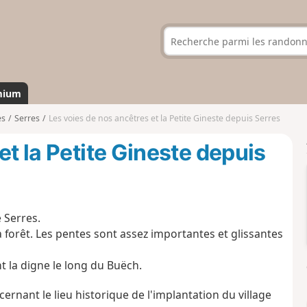
mium
es
Serres
Les voies de nos ancêtres et la Petite Gineste depuis Serres
et la Petite Gineste depuis
e Serres.
la forêt. Les pentes sont assez importantes et glissantes
nt la digne le long du Buëch.
rnant le lieu historique de l'implantation du village