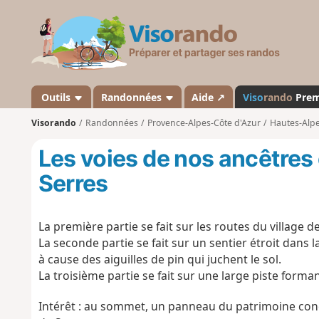
V
i
s
o
r
a
Outils
Randonnées
Aide ↗
Viso
rando
Pre
n
Visorando
Randonnées
Provence-Alpes-Côte d'Azur
Hautes-Alp
d
o
Les voies de nos ancêtres 
Serres
La première partie se fait sur les routes du village d
La seconde partie se fait sur un sentier étroit dans 
à cause des aiguilles de pin qui juchent le sol.
La troisième partie se fait sur une large piste forma
Intérêt : au sommet, un panneau du patrimoine conce