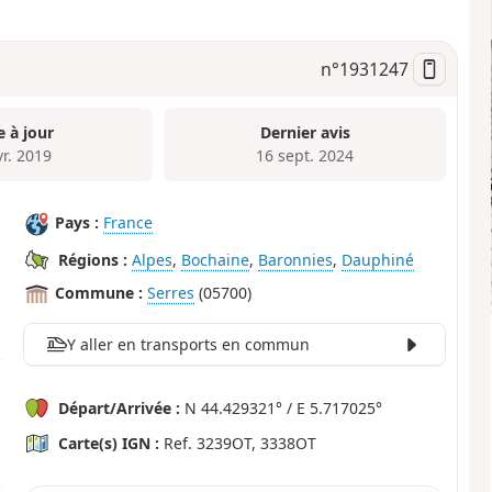
n°
1931247
e à jour
Dernier avis
vr. 2019
16 sept. 2024
Pays :
France
Régions :
Alpes
,
Bochaine
,
Baronnies
,
Dauphiné
Commune :
Serres
(05700)
Y aller en transports en commun
Départ/Arrivée :
N 44.429321° / E 5.717025°
Carte(s) IGN :
Ref. 3239OT, 3338OT