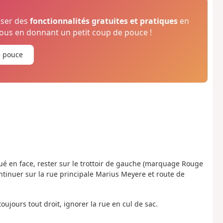
oser des
fonctionnalités gratuites et pratiques
en
us en donnant un petit coup de pouce !
e pouce
itué en face, rester sur le trottoir de gauche (marquage Rouge
ontinuer sur la rue principale Marius Meyere et route de
ujours tout droit, ignorer la rue en cul de sac.