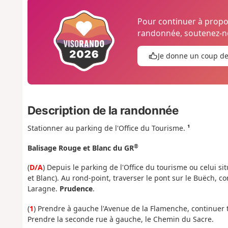
Pour continuer à prop
randonnée, soutenez-no
Je donne un coup d
Description de la randonnée
Stationner au parking de l'Office du Tourisme.
¹
®
Balisage Rouge et Blanc du GR
(
D/A
) Depuis le parking de l'Office du tourisme ou celui s
et Blanc). Au rond-point, traverser le pont sur le Buëch, c
Laragne.
Prudence
.
(
1
) Prendre à gauche l'Avenue de la Flamenche, continuer to
Prendre la seconde rue à gauche, le Chemin du Sacre.