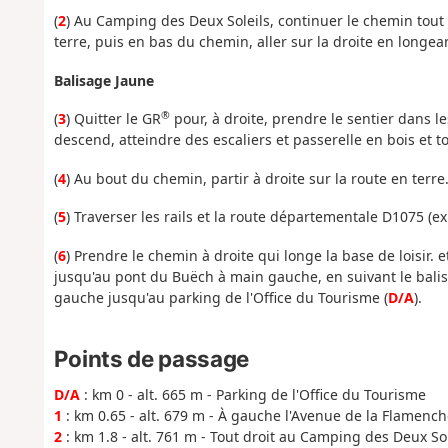
(
2
) Au Camping des Deux Soleils, continuer le chemin tout
terre, puis en bas du chemin, aller sur la droite en longea
Balisage Jaune
®
(
3
) Quitter le GR
pour, à droite, prendre le sentier dans l
descend, atteindre des escaliers et passerelle en bois et 
(
4
) Au bout du chemin, partir à droite sur la route en terre
(
5
) Traverser les rails et la route départementale D1075 (e
(
6
) Prendre le chemin à droite qui longe la base de loisir. e
jusqu'au pont du Buëch à main gauche, en suivant le balis
gauche jusqu'au parking de l'Office du Tourisme (
D/A
).
Points de passage
D/A
: km 0 - alt. 665 m - Parking de l'Office du Tourisme
1
: km 0.65 - alt. 679 m - À gauche l'Avenue de la Flamench
2
: km 1.8 - alt. 761 m - Tout droit au Camping des Deux Sol