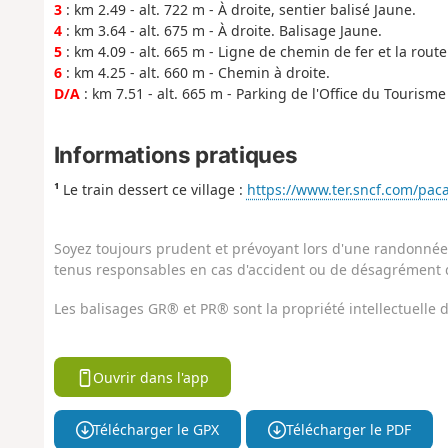
3
: km 2.49 - alt. 722 m - À droite, sentier balisé Jaune.
4
: km 3.64 - alt. 675 m - À droite. Balisage Jaune.
5
: km 4.09 - alt. 665 m - Ligne de chemin de fer et la rout
6
: km 4.25 - alt. 660 m - Chemin à droite.
D/A
: km 7.51 - alt. 665 m - Parking de l'Office du Tourisme
Informations pratiques
¹
Le train dessert ce village :
https://www.ter.sncf.com/paca
Soyez toujours prudent et prévoyant lors d'une randonnée. 
tenus responsables en cas d'accident ou de désagrément q
Les balisages GR® et PR® sont la propriété intellectuelle
Ouvrir dans l'app
Télécharger le GPX
Télécharger le PDF