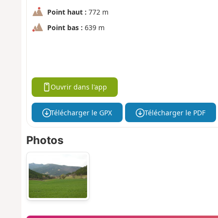
Point haut :
772 m
Point bas :
639 m
Ouvrir dans l'app
Télécharger le GPX
Télécharger le PDF
Photos