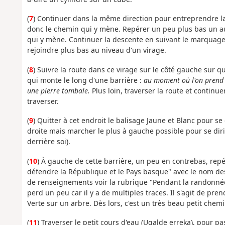
(
7
) Continuer dans la même direction pour entreprendre l
donc le chemin qui y mène. Repérer un peu plus bas un au
qui y mène. Continuer la descente en suivant le marquage B
rejoindre plus bas au niveau d'un virage.
(
8
) Suivre la route dans ce virage sur le côté gauche sur
qui monte le long d'une barrière :
au moment où l'on prend 
une pierre tombale.
Plus loin, traverser la route et continue
traverser.
(
9
) Quitter à cet endroit le balisage Jaune et Blanc pour se 
droite mais marcher le plus à gauche possible pour se diri
derrière soi).
(
10
) À gauche de cette barrière, un peu en contrebas, repé
défendre la République et le Pays basque" avec le nom des 
de renseignements voir la rubrique "Pendant la randonnée 
perd un peu car il y a de multiples traces. Il s'agit de p
Verte sur un arbre. Dès lors, c'est un très beau petit chemi
(
11
) Traverser le petit cours d'eau (Ugalde erreka), pour p