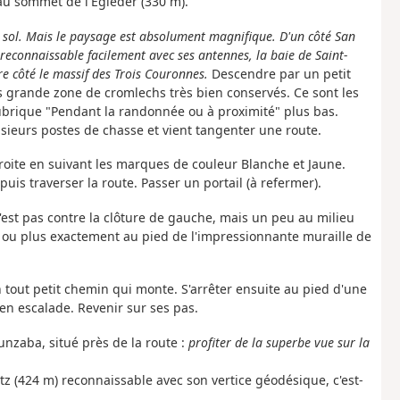
au sommet de l'Egieder (330 m).
u sol. Mais le paysage est absolument magnifique. D'un côté San
l reconnaissable facilement avec ses antennes, la baie de Saint-
tre côté le massif des Trois Couronnes.
Descendre par un petit
rès grande zone de cromlechs très bien conservés. Ce sont les
ubrique "Pendant la randonnée ou à proximité" plus bas.
sieurs postes de chasse et vient tangenter une route.
 droite en suivant les marques de couleur Blanche et Jaune.
uis traverser la route. Passer un portail (à refermer).
'est pas contre la clôture de gauche, mais un peu au milieu
) ou plus exactement au pied de l'impressionnante muraille de
un tout petit chemin qui monte. S'arrêter ensuite au pied d'une
 en escalade. Revenir sur ses pas.
unzaba, situé près de la route :
profiter de la superbe vue sur la
z (424 m) reconnaissable avec son vertice géodésique, c'est-