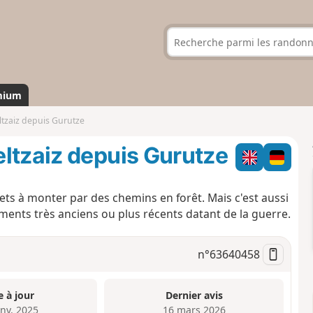
mium
ltzaiz depuis Gurutze
ltzaiz depuis Gurutze
 à monter par des chemins en forêt. Mais c'est aussi
nts très anciens ou plus récents datant de la guerre.
n°
63640458
e à jour
Dernier avis
anv. 2025
16 mars 2026