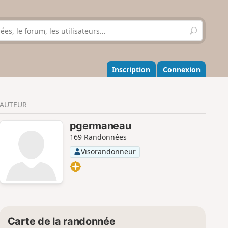
R
e
c
h
e
Inscription
Connexion
r
c
h
AUTEUR
e
r
pgermaneau
169 Randonnées
Visorandonneur
Carte de la randonnée