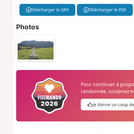
Télécharger le GPX
Télécharger le PDF
Photos
Pour continuer à prop
randonnée, soutenez-no
Je donne un coup d