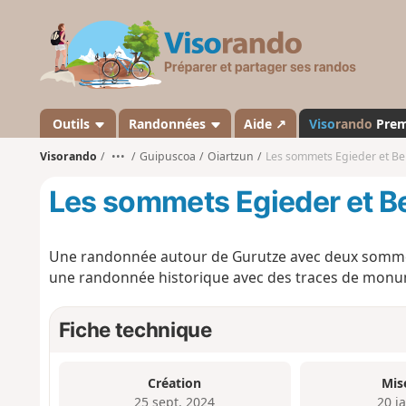
V
i
s
o
r
a
Outils
Randonnées
Aide ↗
Viso
rando
Pre
n
Visorando
•••
Guipuscoa
Oiartzun
Les sommets Egieder et Be
d
o
Les sommets Egieder et Be
Une randonnée autour de Gurutze avec deux sommets
une randonnée historique avec des traces de monume
Fiche technique
Création
Mis
25 sept. 2024
20 j