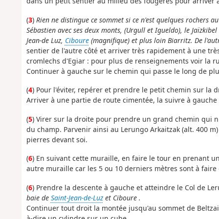
dans un petit sentier au milieu des fougères pour arriver 
(
3
)
Rien ne distingue ce sommet si ce n'est quelques rochers a
Sébastien avec ses deux monts, (Urgull et Igueldo), le Jaïzkibe
Jean-de Luz,
Ciboure
(magnifique) et plus loin Biarritz. De l'au
sentier de l'autre côté et arriver très rapidement à une t
cromlechs d'Egiar : pour plus de renseignements voir la r
Continuer à gauche sur le chemin qui passe le long de plu
(
4
) Pour l'éviter, repérer et prendre le petit chemin sur la
Arriver à une partie de route cimentée, la suivre à gauche p
(
5
) Virer sur la droite pour prendre un grand chemin qui n
du champ. Parvenir ainsi au Lerungo Arkaitzak (alt. 400 m
pierres devant soi.
(
6
) En suivant cette muraille, en faire le tour en prenant 
autre muraille car les 5 ou 10 derniers mètres sont à faire
(
6
) Prendre la descente à gauche et atteindre le Col de Ler
baie de
Saint-Jean-de-Luz
et Ciboure .
Continuer tout droit la montée jusqu'au sommet de Beltzait
à-dire un cylindre sur un cube.