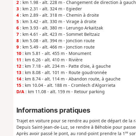
2
: km 1.98 - alt. 228 m - Changement de direction à gauc
3
: km 2.31 - alt. 324 m - Egieder
4
: km 2.89 - alt. 318 m - Chemin à droite
5
: km 3.42 - alt. 330 m - Virage à droite
6
: km 3.93 - alt. 380 m - Lerungo Arkaitzak
7
: km 4.61 - alt. 423 m - Sommet Beltzaiz
8
: km 5.08 - alt. 394 m - Jonction route
9
: km 5.49 - alt. 466 m - Jonction route
10
: km 5.81 - alt. 455 m - Monument
11
: km 6.26 - alt. 410 m - Rivière
12
: km 7.18 - alt. 234 m - Patte d'oie, à gauche
13
: km 8.08 - alt. 101 m - Route goudronnée
14
: km 8.74 - alt. 114 m - Abandon route, à gauche
15
: km 10.04 - alt. 188 m - Cromlech d'Algorrieta
D/A
: km 11.08 - alt. 159 m - Retour parking
Informations pratiques
Trajet en voiture pour se rendre au point de départ de la
Depuis Saint-Jean-de-Luz, se rendre à Béhobie pour passer 
re
Après avoir passé le pont, au rond-point prendre la 1
sor