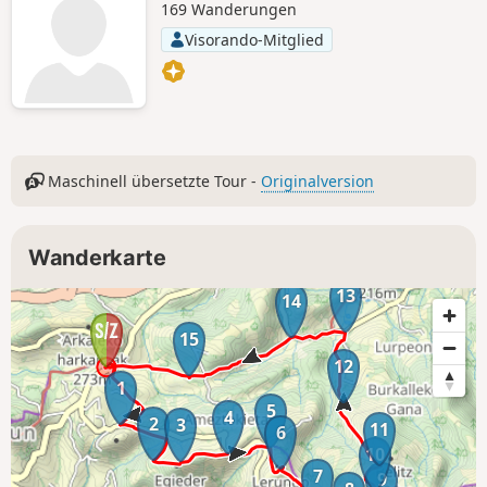
169 Wanderungen
Visorando-Mitglied
Maschinell übersetzte Tour -
Originalversion
Wanderkarte
13
14
15
12
1
5
4
2
3
11
6
10
7
9