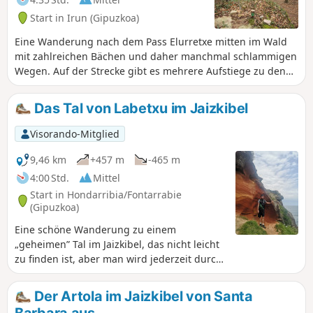
Start in Irun (Gipuzkoa)
Eine Wanderung nach dem Pass Elurretxe mitten im Wald
mit zahlreichen Bächen und daher manchmal schlammigen
Wegen. Auf der Strecke gibt es mehrere Aufstiege zu den
Gipfeln: Belitz, Arburu, Sardinola und Gogortegiko.
Das Tal von Labetxu im Jaizkibel
Visorando-Mitglied
9,46 km
+457 m
-465 m
4:00 Std.
Mittel
Start in Hondarribia/Fontarrabie
(Gipuzkoa)
Eine schöne Wanderung zu einem
„geheimen” Tal im Jaizkibel, das nicht leicht
zu finden ist, aber man wird jederzeit durch
die Formen der Felsen und ihre
verschiedenen Farben belohnt, so dass die
Der Artola im Jaizkibel von Santa
Spanier es das Tal „los colores” (die Farben)