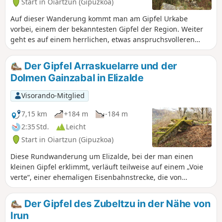
Start in Oiartzun (Gipuzkoa)
Auf dieser Wanderung kommt man am Gipfel Urkabe
vorbei, einem der bekanntesten Gipfel der Region. Weiter
geht es auf einem herrlichen, etwas anspruchsvolleren
Kammweg zu den Peñas d’Arkale, doch die Anstrengung
wird durch wunderschöne Ausblicke und eine herrliche
Der Gipfel Arraskuelarre und der
Ankunft bei der Burg von Beloaga belohnt.
Dolmen Gainzabal in Elizalde
Visorando-Mitglied
7,15 km
+184 m
-184 m
2:35 Std.
Leicht
Start in Oiartzun (Gipuzkoa)
Diese Rundwanderung um Elizalde, bei der man einen
kleinen Gipfel erklimmt, verläuft teilweise auf einem „Voie
verte“, einer ehemaligen Eisenbahnstrecke, die von
Artikutza nach Renteria oder Arditurri führte und
hauptsächlich dem Transport von Erz diente. Man wandert
Der Gipfel des Zubeltzu in der Nähe von
auch viel auf betonierten Wegen, auf denen jedoch nur
Irun
sehr wenig Verkehr herrscht.