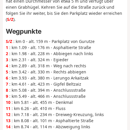
hat einen Durchmesser von etwa 5 m und verfügt über
einen Grabhügel. Kehren Sie auf die Straße zurück und
folgen Sie ihr weiter, bis Sie den Parkplatz wieder erreichen
(
S/Z
).
Wegpunkte
S/Z
: km 0 - alt. 159 m - Parkplatz von Gurutze
1
: km 1.09 - alt. 176 m - Asphaltierte Straße
2
: km 1.98 - alt. 228 m - Abbiegen nach links
3
: km 2.31 - alt. 324 m - Egieder
4
: km 2.89 - alt. 318 m - Weg nach rechts
5
: km 3.42 - alt. 330 m - Rechts abbiegen
6
: km 3.93 - alt. 380 m - Lerungo Arkaitzak
7
: km 4.61 - alt. 423 m - Gipfel Beltzaiz
8
: km 5.08 - alt. 394 m - Anschlussstraße
9
: km 5.49 - alt. 466 m - Anschlussstraße
10
: km 5.81 - alt. 455 m - Denkmal
11
: km 6.26 - alt. 410 m - Fluss
12
: km 7.18 - alt. 234 m - Dreiweg-Kreuzung, links
13
: km 8.08 - alt. 101 m - Asphaltierte Straße
14
: km 8.74 - alt. 114 m - Abzweigung links