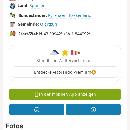
Land:
Spanien
Bundesländer:
Pyrenäen
,
Baskenland
Gemeinde:
Oiartzun
Start/Ziel:
N 43.30942° / W 1.844092°
Stündliche Wettervorhersage
Entdecke Visorando Premium
In der mobilen App anzeigen
Fotos