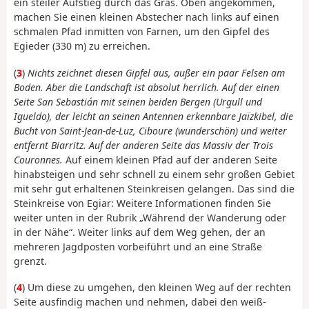
ein steiler Aufstieg durch das Gras. Oben angekommen,
machen Sie einen kleinen Abstecher nach links auf einen
schmalen Pfad inmitten von Farnen, um den Gipfel des
Egieder (330 m) zu erreichen.
(
3
)
Nichts zeichnet diesen Gipfel aus, außer ein paar Felsen am
Boden. Aber die Landschaft ist absolut herrlich. Auf der einen
Seite San Sebastián mit seinen beiden Bergen (Urgull und
Igueldo), der leicht an seinen Antennen erkennbare Jaïzkibel, die
Bucht von Saint-Jean-de-Luz, Ciboure (wunderschön) und weiter
entfernt Biarritz. Auf der anderen Seite das Massiv der Trois
Couronnes.
Auf einem kleinen Pfad auf der anderen Seite
hinabsteigen und sehr schnell zu einem sehr großen Gebiet
mit sehr gut erhaltenen Steinkreisen gelangen. Das sind die
Steinkreise von Egiar: Weitere Informationen finden Sie
weiter unten in der Rubrik „Während der Wanderung oder
in der Nähe“. Weiter links auf dem Weg gehen, der an
mehreren Jagdposten vorbeiführt und an eine Straße
grenzt.
(
4
) Um diese zu umgehen, den kleinen Weg auf der rechten
Seite ausfindig machen und nehmen, dabei den weiß-