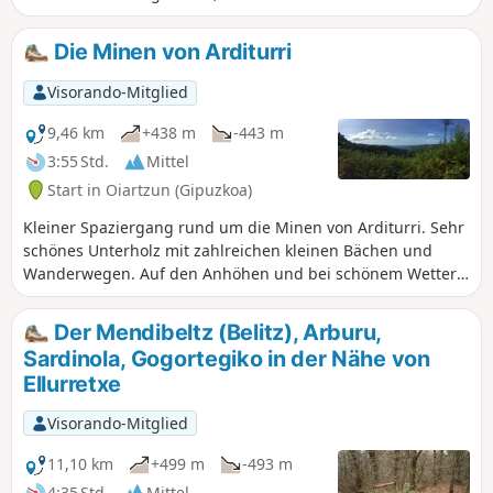
Autoverkehr frische Luft zu schnappen.
Wir werden einen kleinen Gipfel
Die Minen von Arditurri
erklimmen, aber auch ein Stück
Geschichte entdecken, indem wir einen
Visorando-Mitglied
alten Turm besichtigen, der früher zur
Verteidigung der Stadt Irun diente.
9,46 km
+438 m
-443 m
3:55 Std.
Mittel
Start in Oiartzun (Gipuzkoa)
Kleiner Spaziergang rund um die Minen von Arditurri. Sehr
schönes Unterholz mit zahlreichen kleinen Bächen und
Wanderwegen. Auf den Anhöhen und bei schönem Wetter
Blick auf die Bucht von San Sebastián und ihren Felsen.
Der Mendibeltz (Belitz), Arburu,
Sardinola, Gogortegiko in der Nähe von
Ellurretxe
Visorando-Mitglied
11,10 km
+499 m
-493 m
4:35 Std.
Mittel