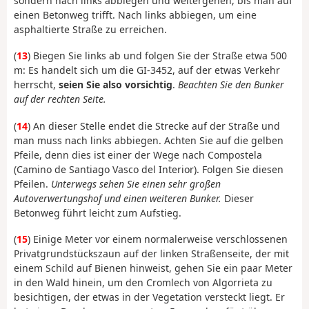
sondern nach links abbiegen und weitergehen, bis man auf
einen Betonweg trifft. Nach links abbiegen, um eine
asphaltierte Straße zu erreichen.
(
13
) Biegen Sie links ab und folgen Sie der Straße etwa 500
m: Es handelt sich um die GI-3452, auf der etwas Verkehr
herrscht,
seien Sie also vorsichtig
.
Beachten Sie den Bunker
auf der rechten Seite.
(
14
) An dieser Stelle endet die Strecke auf der Straße und
man muss nach links abbiegen. Achten Sie auf die gelben
Pfeile, denn dies ist einer der Wege nach Compostela
(Camino de Santiago Vasco del Interior). Folgen Sie diesen
Pfeilen.
Unterwegs sehen Sie einen sehr großen
Autoverwertungshof und einen weiteren Bunker.
Dieser
Betonweg führt leicht zum Aufstieg.
(
15
) Einige Meter vor einem normalerweise verschlossenen
Privatgrundstückszaun auf der linken Straßenseite, der mit
einem Schild auf Bienen hinweist, gehen Sie ein paar Meter
in den Wald hinein, um den Cromlech von Algorrieta zu
besichtigen, der etwas in der Vegetation versteckt liegt. Er