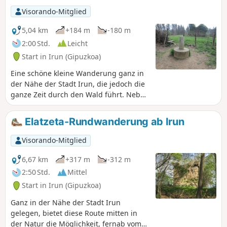
Visorando-Mitglied
5,04 km
+184 m
-180 m
2:00 Std.
Leicht
Start in Irun (Gipuzkoa)
Eine schöne kleine Wanderung ganz in
der Nähe der Stadt Irun, die jedoch die
ganze Zeit durch den Wald führt. Neben
der frischen Luft kommt man auch an
einem historischen Ort vorbei, an dem
Elatzeta-Rundwanderung ab Irun
man einen der beiden heute noch
erhaltenen Türme sehen kann, die zur
Visorando-Mitglied
Verteidigung der Stadt Irun dienten.
6,67 km
+317 m
-312 m
2:50 Std.
Mittel
Start in Irun (Gipuzkoa)
Ganz in der Nähe der Stadt Irun
gelegen, bietet diese Route mitten in
der Natur die Möglichkeit, fernab vom