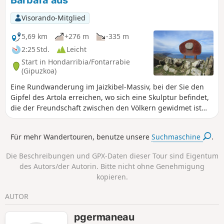
Barbara aus
nennen. Es handelt sich jedoch um eine
recht anspruchsvolle Wanderung, und man
Visorando-Mitglied
sollte darauf achten, nicht auszurutschen,
da es einige heikle Passagen gibt.
5,69 km
+276 m
-335 m
2:25 Std.
Leicht
Start in Hondarribia/Fontarrabie
(Gipuzkoa)
Eine Rundwanderung im Jaizkibel-Massiv, bei der Sie den
Gipfel des Artola erreichen, wo sich eine Skulptur befindet,
die der Freundschaft zwischen den Völkern gewidmet ist
und vom Bildhauer Remigio Mendiburu geschaffen wurde.
Es handelt sich um eine leichte Wanderung, die für alle
Für mehr Wandertouren, benutze unsere
Suchmaschine
.
geeignet ist.
Die Beschreibungen und GPX-Daten dieser Tour sind Eigentum
des Autors/der Autorin. Bitte nicht ohne Genehmigung
kopieren.
AUTOR
pgermaneau