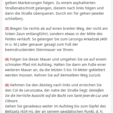
gelben Markierungen folgen. Zu einem asphaltierten
Straßenabschnitt gelangen, diesem nach links folgen und
dann die Straße überqueren. Durch ein Tor gehen (wieder
schließen).
(
5
) Biegen Sie rechts ab auf einen breiten Weg, der nicht am
linken Zaun entlangführt, sondern etwas in der Mitte des
Feldes verläuft. So gelangen Sie zum Lerungo Arkaitzak (400
m ü. M.) oder genauer gesagt zum Fuß der
beeindruckenden Steinmauer vor Ihnen.
(
6
) Folgen Sie dieser Mauer und umgehen Sie sie auf einem
schmalen Pfad mit Aufstieg. Halten Sie dann am Fuße einer
weiteren Mauer an, da die letzten 5 bis 10 Meter geklettert
werden müssen. Kehren Sie auf demselben Weg zurück.
(
6
) Nehmen Sie den Abstieg nach links und erreichen Sie
den Col de Lerunzaba, der nahe der Straße liegt:
Genießen
Sie die herrliche Aussicht auf die Bucht von Saint-Jean-de-Luz und
Ciboure.
Gehen Sie geradeaus weiter im Aufstieg bis zum Gipfel des
Beltzaitz (424 m), der an seinem geodätischen Punkt, d. h.