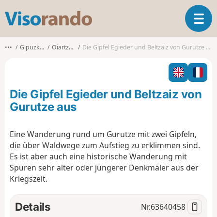
V
T
i
o
s
g
o
•••
Gipuzkoa
Oiartzun
Die Gipfel Egieder und Beltzaiz von Gurutze aus
g
r
l
a
e
n
n
d
Die Gipfel Egieder und Beltzaiz von
a
o
v
Gurutze aus
i
g
Eine Wanderung rund um Gurutze mit zwei Gipfeln,
a
die über Waldwege zum Aufstieg zu erklimmen sind.
t
i
Es ist aber auch eine historische Wanderung mit
o
Spuren sehr alter oder jüngerer Denkmäler aus der
n
Kriegszeit.
Details
Nr.
63640458