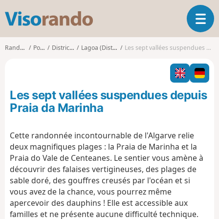
V
O
i
u
s
v
o
Randonnées
Portugal
District de Faro
Lagoa (District de Faro)
Les sept vallées suspendues depuis Praia da Marinha
r
r
i
a
r
n
l
d
Les sept vallées suspendues depuis
a
o
n
Praia da Marinha
a
v
Cette randonnée incontournable de l'Algarve relie
i
deux magnifiques plages : la Praia de Marinha et la
g
a
Praia do Vale de Centeanes. Le sentier vous amène à
t
découvrir des falaises vertigineuses, des plages de
i
sable doré, des gouffres creusés par l'océan et si
o
vous avez de la chance, vous pourrez même
n
apercevoir des dauphins ! Elle est accessible aux
familles et ne présente aucune difficulté technique.