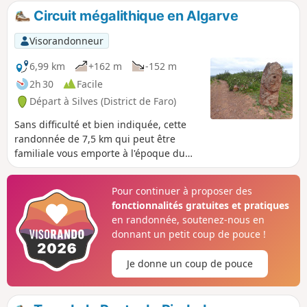
Salgados. Un endroit somme toute un
Circuit mégalithique en Algarve
peu sauvage .
Visorandonneur
6,99 km
+162 m
-152 m
2h 30
Facile
Départ à Silves (District de Faro)
Sans difficulté et bien indiquée, cette
randonnée de 7,5 km qui peut être
familiale vous emporte à l'époque du
néolithique à travers un paysage de
cistes. À vous de découvrir les
Pour continuer à proposer des
nombreux menhirs et nécropoles qui
fonctionnalités gratuites et pratiques
jalonnent ce circuit archéologique "Vale
en randonnée, soutenez-nous en
Fuzeiros" comme indiqué sur le
donnant un petit coup de pouce !
panneau de départ.
Je donne un coup de pouce