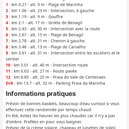
1
: km 0.27 - alt. 9 m - Plage de Marinha
2
: km 1.06 - alt. 23 m - Intersection, à gauche
3
: km 1.19 - alt. 9 m - Gouffre
4
: km 2.1 - alt. 17 m - Grotte de Benagil
5
: km 2.43 - alt. 30 m - Intersection avec la route
6
: km 2.67 - alt. 15 m - Plage de Benagil
7
: km 2.78 - alt. 21 m - Chemin à gauche
8
: km 3.46 - alt. 13 m - Plage de Carvalho
9
: km 3.61 - alt. 31 m - Intersection entre les escaliers et le
sentier
10
: km 5.01 - alt. 40 m - Intersection route
11
: km 6.63 - alt. 27 m - Route pavée
12
: km 6.85 - alt. 25 m - Praia do Vale de Centenaes
D/A
: km 13.7 - alt. 32 m - Parking Praia da Marinha
Informations pratiques
Prévoir de bonnes baskets, beaucoup d'eau surtout si vous
effectuez cette randonnée par temps chaud.
En été, évitez les heures les plus chaudes car il n'y a pas
d'ombre. Profitez-en pour vous baigner.
Prévoir de la crème solaire, chapeau et lunettes de soleil.