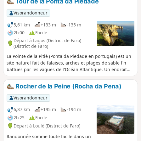
Tour de la Ponta da Piedade
Visorandonneur
5,61 km
+133 m
-135 m
2h 00
Facile
Départ à Lagos (District de Faro)
(District de Faro)
La Pointe de la Pitié (Ponta da Piedade en portugais) est un
site naturel fait de falaises, arches et plages de sable fin
battues par les vagues de l'Océan Atlantique. Un endroit
extraordinaire pour faire de belles photos en début ou fin
de journée. Cette balade vous fera faire le tour de ce cap
Rocher de la Peine (Rocha da Pena)
situé à quelques dizaines de minutes de marche de Lagos.
Visorandonneur
6,37 km
+195 m
-194 m
2h 25
Facile
Départ à Loulé (District de Faro)
Randonnée somme toute facile dans un