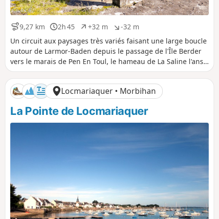
9,27 km
2h 45
+32 m
-32 m
D
D
D
D
i
u
é
é
Un circuit aux paysages très variés faisant une large boucle
s
r
n
n
autour de Larmor-Baden depuis le passage de l'Île Berder
t
é
i
i
vers le marais de Pen En Toul, le hameau de La Saline l'anse
a
e
v
v
de Locmiquel et la Pointe du Berchis. Il vous fera découvrir
n
e
e
l'histoire assez méconnue du premier aérodrome de
c
l
l
Locmariaquer • Morbihan
e
é
é
Bretagne, la réserve ornithologique, les anciens
p
n
aménagements de marais salants.
La Pointe de Locmariaquer
o
é
s
g
i
a
t
t
i
i
f
f