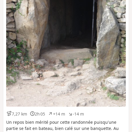
7,27 km
2h 05
+14 m
-14 m
D
D
D
D
i
u
é
é
Un repos bien mérité pour cette randonnée puisqu'une
s
r
n
n
partie se fait en bateau, bien calé sur une banquette. Au
t
é
i
i