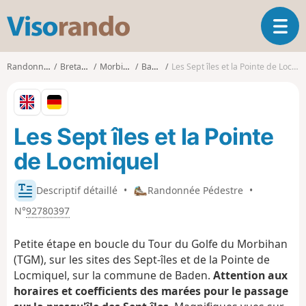
V
O
i
u
s
v
o
Randonnées
Bretagne
Morbihan
Baden
Les Sept îles et la Pointe de Locmiquel
r
r
i
a
r
n
l
d
Les Sept îles et la Pointe
a
o
n
de Locmiquel
a
v
i
Descriptif détaillé
•
Randonnée Pédestre
•
g
N°
92780397
a
t
Petite étape en boucle du Tour du Golfe du Morbihan
i
(TGM), sur les sites des Sept-îles et de la Pointe de
o
Locmiquel, sur la commune de Baden.
Attention aux
n
horaires et coefficients des marées pour le passage