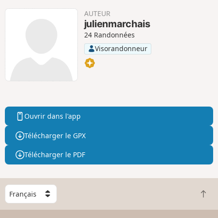
AUTEUR
julienmarchais
24 Randonnées
Visorandonneur
Ouvrir dans l'app
Télécharger le GPX
Télécharger le PDF
C
R
h
e
o