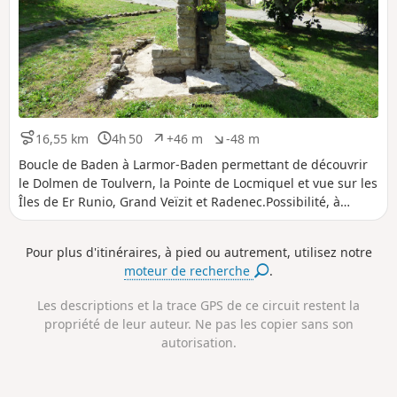
16,55 km
4h 50
+46 m
-48 m
D
D
D
D
i
u
é
é
Boucle de Baden à Larmor-Baden permettant de découvrir
s
r
n
n
le Dolmen de Toulvern, la Pointe de Locmiquel et vue sur les
t
é
i
i
Îles de Er Runio, Grand Veïzit et Radenec.Possibilité, à
a
e
v
v
marée basse, de faire le tour des "7 Iles".
n
e
e
c
l
l
Pour plus d'itinéraires, à pied ou autrement, utilisez notre
e
é
é
moteur de recherche
.
p
n
o
é
s
g
Les descriptions et la trace GPS de ce circuit restent la
i
a
propriété de leur auteur. Ne pas les copier sans son
t
t
autorisation.
i
i
f
f