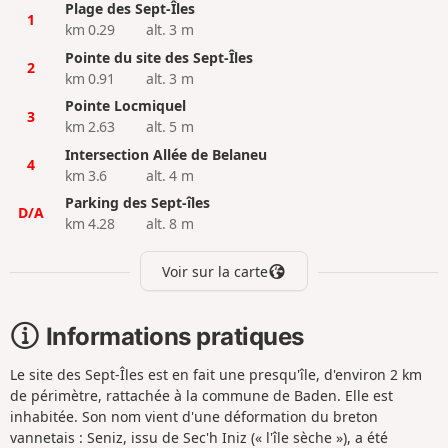
Plage des Sept-Îles
1
km 0.29
alt. 3 m
Pointe du site des Sept-Îles
2
km 0.91
alt. 3 m
Pointe Locmiquel
3
km 2.63
alt. 5 m
Intersection Allée de Belaneu
4
km 3.6
alt. 4 m
Parking des Sept-îles
D/A
km 4.28
alt. 8 m
Voir sur la carte
Informations pratiques
Le site des Sept-Îles est en fait une presqu'île, d'environ 2 km
de périmètre, rattachée à la commune de Baden. Elle est
inhabitée. Son
nom vient d'une déformation du breton
vannetais : Seniz, issu de Sec'h Iniz (« l'île sèche »), a été