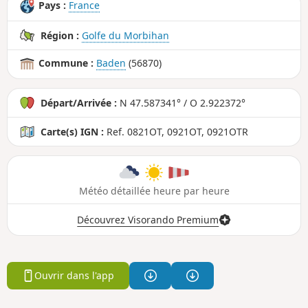
Pays :
France
Région :
Golfe du Morbihan
Commune :
Baden
(56870)
Départ/Arrivée :
N 47.587341° / O 2.922372°
Carte(s) IGN :
Ref. 0821OT, 0921OT, 0921OTR
Météo détaillée heure par heure
Découvrez Visorando Premium
Ouvrir dans l'app