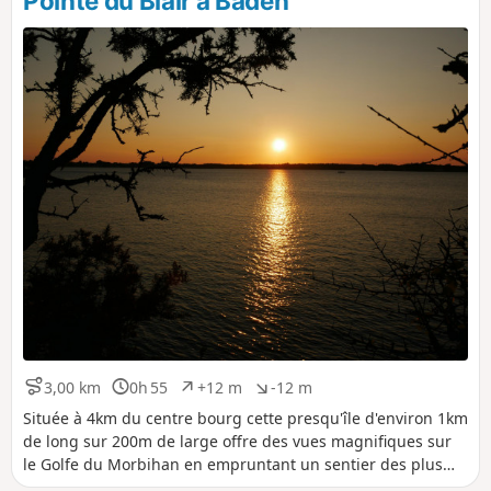
Pointe du Blair à Baden
3,00 km
0h 55
+12 m
-12 m
D
D
D
D
i
u
é
é
Située à 4km du centre bourg cette presqu'île d'environ 1km
s
r
n
n
de long sur 200m de large offre des vues magnifiques sur
t
é
i
i
le Golfe du Morbihan en empruntant un sentier des plus
a
e
v
v
agréable, bordé de pins et de mimosas. Une superbe