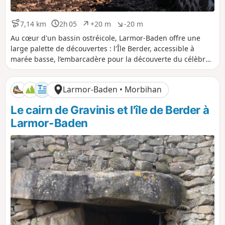
7,14 km
2h 05
+20 m
-20 m
D
D
D
D
i
u
é
é
Au cœur d'un bassin ostréicole, Larmor-Baden offre une
s
r
n
n
large palette de découvertes : l'Île Berder, accessible à
t
é
i
i
marée basse, l’embarcadère pour la découverte du célèbre
a
e
v
v
Cairn de Gavrinis, des points de vues sur les nombreux
n
e
e
ilots. En retrait de la mer, la réserve ornithologique des
c
l
l
Larmor-Baden • Morbihan
e
é
é
Marais de Pen en Toul.
p
n
Le cairn de Gravinis et l'île de Berder à
o
é
s
g
Larmor-Baden
i
a
t
t
i
i
f
f