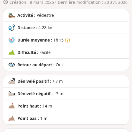
Création :
8 mars 2026
• Dernière modification :
20 avr. 2026
r
a
Activité :
Pédestre
n
d
Distance :
4,28 km
Durée moyenne :
1h 15
Difficulté :
Facile
Retour au départ :
Oui
Dénivelé positif :
+ 7 m
Dénivelé négatif :
- 7 m
Point haut :
14 m
Point bas :
1 m