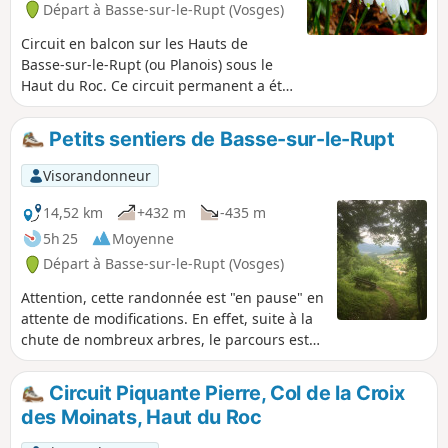
Départ à Basse-sur-le-Rupt (Vosges)
Circuit en balcon sur les Hauts de
Basse-sur-le-Rupt (ou Planois) sous le
Haut du Roc. Ce circuit permanent a été
tracé par le club du 3ème âge de
Planois. Il peut se faire dans les 2 sens.
Petits sentiers de Basse-sur-le-Rupt
Visorandonneur
14,52 km
+432 m
-435 m
5h 25
Moyenne
Départ à Basse-sur-le-Rupt (Vosges)
Attention, cette randonnée est "en pause" en
attente de modifications. En effet, suite à la
chute de nombreux arbres, le parcours est
obstrué et doit subir des modifications.
Veuillez nous en excuser. Randonnée
Circuit Piquante Pierre, Col de la Croix
privilégiant les petits sentiers et treize
des Moinats, Haut du Roc
points de vue avec bancs autour de Basse-
sur-le-Rupt et du sommet du Haut du Roc.