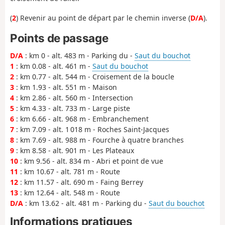
(
2
) Revenir au point de départ par le chemin inverse (
D/A
).
Points de passage
D/A
: km 0 - alt. 483 m - Parking du -
Saut du bouchot
1
: km 0.08 - alt. 461 m -
Saut du bouchot
2
: km 0.77 - alt. 544 m - Croisement de la boucle
3
: km 1.93 - alt. 551 m - Maison
4
: km 2.86 - alt. 560 m - Intersection
5
: km 4.33 - alt. 733 m - Large piste
6
: km 6.66 - alt. 968 m - Embranchement
7
: km 7.09 - alt. 1 018 m - Roches Saint-Jacques
8
: km 7.69 - alt. 988 m - Fourche à quatre branches
9
: km 8.58 - alt. 901 m - Les Plateaux
10
: km 9.56 - alt. 834 m - Abri et point de vue
11
: km 10.67 - alt. 781 m - Route
12
: km 11.57 - alt. 690 m - Faing Berrey
13
: km 12.64 - alt. 548 m - Route
D/A
: km 13.62 - alt. 481 m - Parking du -
Saut du bouchot
Informations pratiques