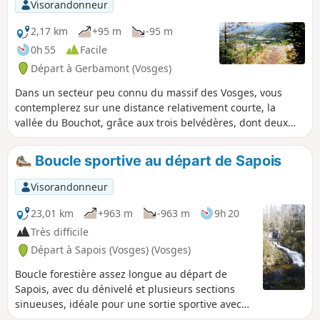
Visorandonneur
2,17 km
+95 m
-95 m
0h 55
Facile
Départ à Gerbamont (Vosges)
Dans un secteur peu connu du massif des Vosges, vous
contemplerez sur une distance relativement courte, la
vallée du Bouchot, grâce aux trois belvédères, dont deux
sont parfaitement sécurisés. Les sentiers sont ombragés et
bien entretenus par le Club Vosgien.
Boucle sportive au départ de Sapois
Visorandonneur
23,01 km
+963 m
-963 m
9h 20
Très difficile
Départ à Sapois (Vosges) (Vosges)
Boucle forestière assez longue au départ de
Sapois, avec du dénivelé et plusieurs sections
sinueuses, idéale pour une sortie sportive avec
de beaux paysages. Vous rencontrerez différents