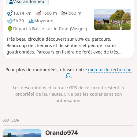
Visorandonneur
Le parcours est la somme de différentes
parties de quatre sentiers circulaires
13,14 km
+560 m
-560 m
existants et très bien balisés.Deux boucles
5h 20
Moyenne
possibles : 9 km ou 14,5 km.
Départ à Basse-sur-le-Rupt (Vosges)
Très beau circuit à découvert sur 80% du parcours.
Beaucoup de chemins et de sentiers et peu de routes
goudronnées. Parcours en lisière de forêt avec de très
belles vues sur les vallées et les sommets alentours.
Pour plus de randonnées, utilisez notre
moteur de recherche
.
Les descriptions et la trace GPS de ce circuit restent la
propriété de leur auteur. Ne pas les copier sans son
autorisation.
AUTEUR
Orando974