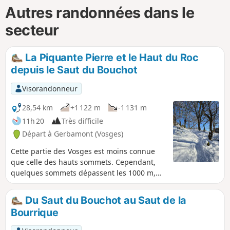
Autres randonnées dans le
secteur
La Piquante Pierre et le Haut du Roc
depuis le Saut du Bouchot
Visorandonneur
28,54 km
+1 122 m
-1 131 m
11h 20
Très difficile
Départ à Gerbamont (Vosges)
Cette partie des Vosges est moins connue
que celle des hauts sommets. Cependant,
quelques sommets dépassent les 1000 m,
dont le Haut du Roc et la Piquante Pierre.
Cette randonnée permet de très beaux
Du Saut du Bouchot au Saut de la
panoramas sur les environs, jusqu'au Ballon
Bourrique
d'Alsace et celui de Servance. Au départ du
Saut du Bouchot, qui permet une pause