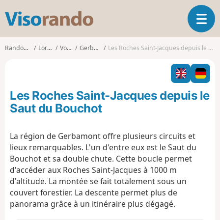
V
O
i
u
s
v
o
Randonnées
Lorraine
Vosges
Gerbamont
Les Roches Saint-Jacques depuis le Saut du Bouchot
r
r
i
a
r
n
l
d
Les Roches Saint-Jacques depuis le
a
o
n
Saut du Bouchot
a
v
La région de Gerbamont offre plusieurs circuits et
i
lieux remarquables. L'un d'entre eux est le Saut du
g
a
Bouchot et sa double chute. Cette boucle permet
t
d'accéder aux Roches Saint-Jacques à 1000 m
i
d'altitude. La montée se fait totalement sous un
o
couvert forestier. La descente permet plus de
n
panorama grâce à un itinéraire plus dégagé.