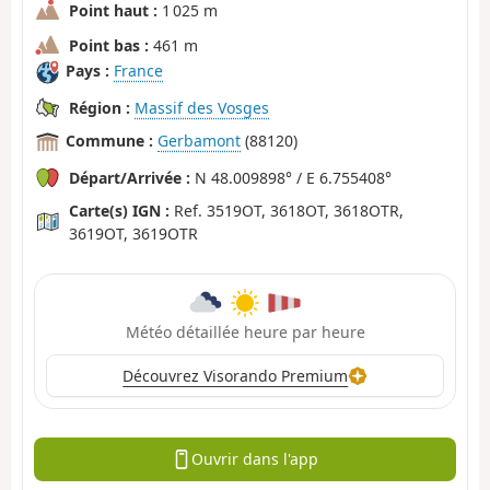
Point haut :
1 025 m
Point bas :
461 m
Pays :
France
Région :
Massif des Vosges
Commune :
Gerbamont
(88120)
Départ/Arrivée :
N 48.009898° / E 6.755408°
Carte(s) IGN :
Ref. 3519OT, 3618OT, 3618OTR,
3619OT, 3619OTR
Météo détaillée heure par heure
Découvrez Visorando Premium
Ouvrir dans l'app