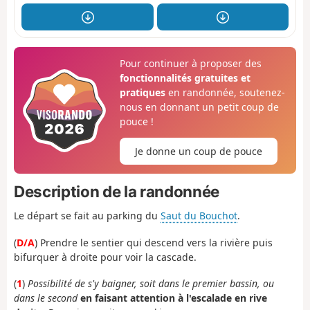
Pour continuer à proposer des
fonctionnalités gratuites et
pratiques
en randonnée, soutenez-
nous en donnant un petit coup de
pouce !
Je donne un coup de pouce
Description de la randonnée
Le départ se fait au parking du
Saut du Bouchot
.
(
D/A
) Prendre le sentier qui descend vers la rivière puis
bifurquer à droite pour voir la cascade.
(
1
)
Possibilité de s'y baigner, soit dans le premier bassin, ou
dans le second
en faisant attention à l'escalade en rive