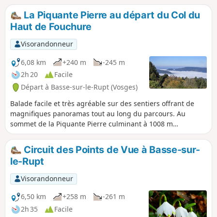
points d'intérêt très variés.
La Piquante Pierre au départ du Col du
Haut de Fouchure
Visorandonneur
6,08 km
+240 m
-245 m
2h 20
Facile
Départ à Basse-sur-le-Rupt (Vosges)
Balade facile et très agréable sur des sentiers offrant de
magnifiques panoramas tout au long du parcours. Au
sommet de la Piquante Pierre culminant à 1008 m
d'altitude, vue magistrale sur une partie du piémont
vosgien et du bas de la vallée de la Moselotte ainsi que sur
Circuit des Points de Vue à Basse-sur-
le haut massif environnant. La descente se fera en
le-Rupt
sillonnant à travers le pittoresque vallon des Plateaux où la
vue est, là encore, de toute beauté. Un dernier belvédère et
Visorandonneur
vous rejoindrez, enchanté(e), le Col du Haut de Fouchure.
6,50 km
+258 m
-261 m
2h 35
Facile