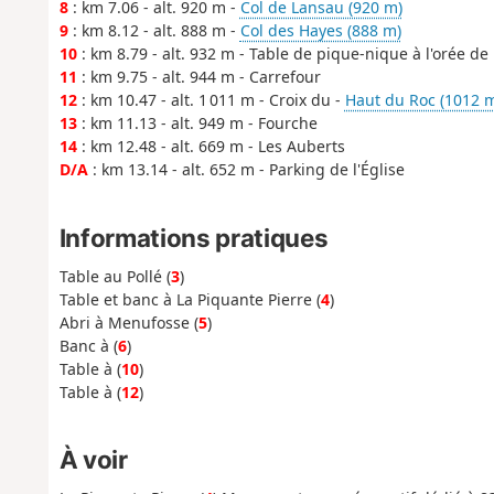
8
: km 7.06 - alt. 920 m -
Col de Lansau (920 m)
9
: km 8.12 - alt. 888 m -
Col des Hayes (888 m)
10
: km 8.79 - alt. 932 m - Table de pique-nique à l'orée de 
11
: km 9.75 - alt. 944 m - Carrefour
12
: km 10.47 - alt. 1 011 m - Croix du -
Haut du Roc (1012 
13
: km 11.13 - alt. 949 m - Fourche
14
: km 12.48 - alt. 669 m - Les Auberts
D/A
: km 13.14 - alt. 652 m - Parking de l'Église
Informations pratiques
Table au Pollé (
3
)
Table et banc à La Piquante Pierre (
4
)
Abri à Menufosse (
5
)
Banc à (
6
)
Table à (
10
)
Table à (
12
)
À voir