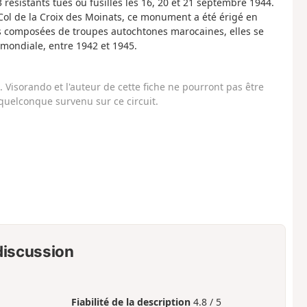
sistants tués ou fusillés les 16, 20 et 21 septembre 1944.
 Col de la Croix des Moinats, ce monument a été érigé en
s composées de troupes autochtones marocaines, elles se
 mondiale, entre 1942 et 1945.
Visorando et l'auteur de cette fiche ne pourront pas être
uelconque survenu sur ce circuit.
 discussion
Fiabilité de la description
4.8 / 5