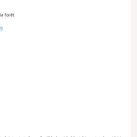
la forêt
m)