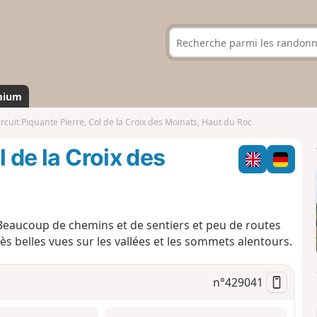
mium
ircuit Piquante Pierre, Col de la Croix des Moinats, Haut du Roc
l de la Croix des
 Beaucoup de chemins et de sentiers et peu de routes
ès belles vues sur les vallées et les sommets alentours.
n°
429041