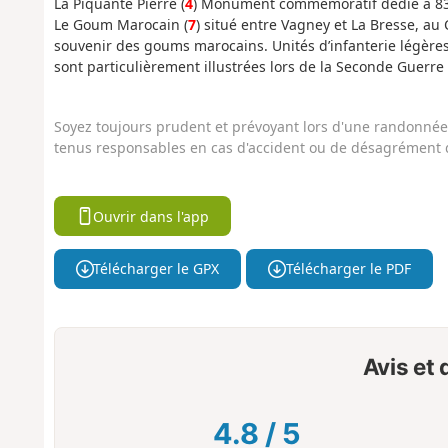
La Piquante Pierre (
4
) Monument commémoratif dédié à 83 ré
Le Goum Marocain (
7
) situé entre Vagney et La Bresse, au
souvenir des goums marocains. Unités d’infanterie légère
sont particulièrement illustrées lors de la Seconde Guerre
Soyez toujours prudent et prévoyant lors d'une randonnée. 
tenus responsables en cas d'accident ou de désagrément q
Ouvrir dans l'app
Télécharger le GPX
Télécharger le PDF
Avis et
4.8
/
5