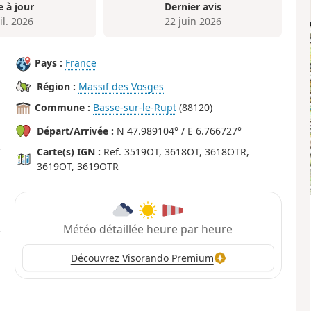
e à jour
Dernier avis
il. 2026
22 juin 2026
Pays :
France
Région :
Massif des Vosges
Commune :
Basse-sur-le-Rupt
(88120)
Départ/Arrivée :
N 47.989104° / E 6.766727°
Carte(s) IGN :
Ref. 3519OT, 3618OT, 3618OTR,
3619OT, 3619OTR
Météo détaillée heure par heure
Découvrez Visorando Premium