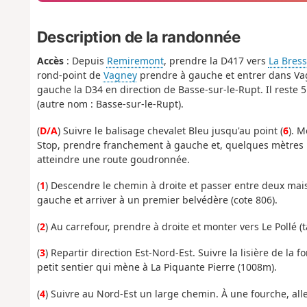
Description de la randonnée
Accès
: Depuis
Remiremont
, prendre la D417 vers
La Bres
rond-point de
Vagney
prendre à gauche et entrer dans Vag
gauche la D34 en direction de Basse-sur-le-Rupt. Il reste 5
(autre nom : Basse-sur-le-Rupt).
(
D/A
) Suivre le balisage chevalet Bleu jusqu'au point (
6
). M
Stop, prendre franchement à gauche et, quelques mètres pl
atteindre une route goudronnée.
(
1
) Descendre le chemin à droite et passer entre deux mai
gauche et arriver à un premier belvédère (cote 806).
(
2
) Au carrefour, prendre à droite et monter vers Le Pollé 
(
3
) Repartir direction Est-Nord-Est. Suivre la lisière de la 
petit sentier qui mène à La Piquante Pierre (1008m).
(
4
) Suivre au Nord-Est un large chemin. À une fourche, all