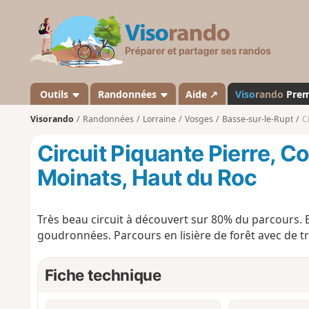
V
i
s
o
r
a
Outils
Randonnées
Aide ↗
Viso
rando
Pre
n
Visorando
Randonnées
Lorraine
Vosges
Basse-sur-le-Rupt
C
d
o
Circuit Piquante Pierre, Co
Moinats, Haut du Roc
Très beau circuit à découvert sur 80% du parcours.
goudronnées. Parcours en lisière de forêt avec de tr
Fiche technique