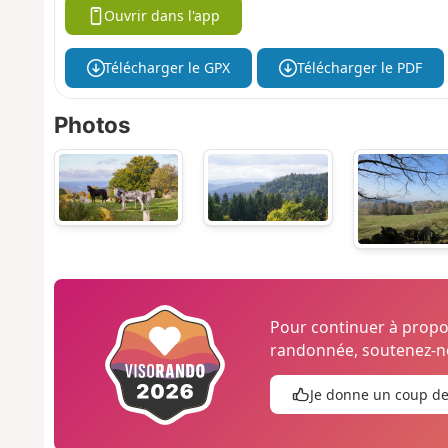
Ouvrir dans l'app
Télécharger le GPX
Télécharger le PDF
Photos
Pour continuer à prop
randonnée, soutenez-no
Je donne un coup d