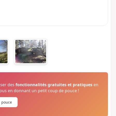
oser des
fonctionnalités gratuites et pratiques
en
us en donnant un petit coup de pouce !
e pouce