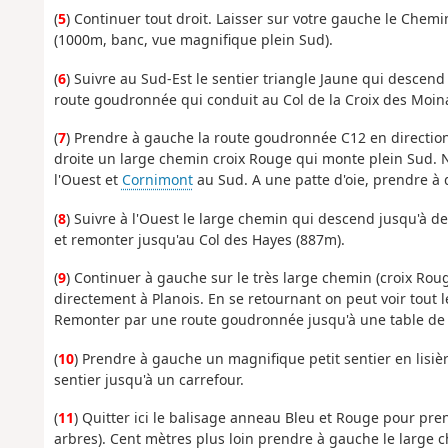
(
5
) Continuer tout droit. Laisser sur votre gauche le Chemi
(1000m, banc, vue magnifique plein Sud).
(
6
) Suivre au Sud-Est le sentier triangle Jaune qui descend
route goudronnée qui conduit au Col de la Croix des Moin
(
7
) Prendre à gauche la route goudronnée C12 en directio
droite un large chemin croix Rouge qui monte plein Sud. N
l'Ouest et
Cornimont
au Sud. A une patte d'oie, prendre à 
(
8
) Suivre à l'Ouest le large chemin qui descend jusqu'à d
et remonter jusqu'au Col des Hayes (887m).
(
9
) Continuer à gauche sur le très large chemin (croix Roug
directement à Planois. En se retournant on peut voir tout
Remonter par une route goudronnée jusqu'à une table de pi
(
10
) Prendre à gauche un magnifique petit sentier en lisiè
sentier jusqu'à un carrefour.
(
11
) Quitter ici le balisage anneau Bleu et Rouge pour pren
arbres). Cent mètres plus loin prendre à gauche le large 