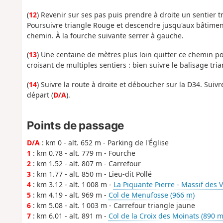
(
12
) Revenir sur ses pas puis prendre à droite un sentier
Poursuivre triangle Rouge et descendre jusqu'aux bâtiment
chemin. À la fourche suivante serrer à gauche.
(
13
) Une centaine de mètres plus loin quitter ce chemin po
croisant de multiples sentiers : bien suivre le balisage tr
(
14
) Suivre la route à droite et déboucher sur la D34. Suiv
départ (
D/A
).
Points de passage
D/A
: km 0 - alt. 652 m - Parking de l'Église
1
: km 0.78 - alt. 779 m - Fourche
2
: km 1.52 - alt. 807 m - Carrefour
3
: km 1.77 - alt. 850 m - Lieu-dit Pollé
4
: km 3.12 - alt. 1 008 m -
La Piquante Pierre - Massif des 
5
: km 4.19 - alt. 969 m -
Col de Menufosse (966 m)
6
: km 5.08 - alt. 1 003 m - Carrefour triangle jaune
7
: km 6.01 - alt. 891 m -
Col de la Croix des Moinats (890 m