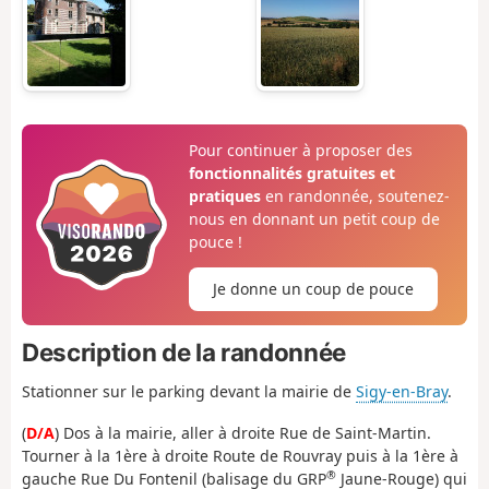
Pour continuer à proposer des
fonctionnalités gratuites et
pratiques
en randonnée, soutenez-
nous en donnant un petit coup de
pouce !
Je donne un coup de pouce
Description de la randonnée
Stationner sur le parking devant la mairie de
Sigy-en-Bray
.
(
D/A
) Dos à la mairie, aller à droite Rue de Saint-Martin.
Tourner à la 1ère à droite Route de Rouvray puis à la 1ère à
®
gauche Rue Du Fontenil (balisage du GRP
Jaune-Rouge) qui