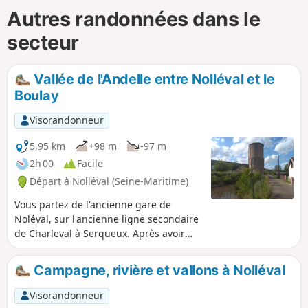
Autres randonnées dans le
secteur
Vallée de l'Andelle entre Nolléval et le
Boulay
Visorandonneur
5,95 km
+98 m
-97 m
2h 00
Facile
Départ à Nolléval (Seine-Maritime)
Vous partez de l'ancienne gare de
Noléval, sur l'ancienne ligne secondaire
de Charleval à Serqueux. Après avoir
longé l'Andelle qui serpente en fond de
vallée, vous profitez d'un balcon sur la
Campagne, rivière et vallons à Nolléval
vallée. Cette balade accessible dès trois
ans offre de très beaux points de vue
Visorandonneur
sur la vallée et permet d'admirer