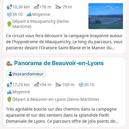
10,36 km
+76 m
-79 m
3h 10
Moyenne
Départ à Mauquenchy (Seine-
Maritime)
Ce circuit vous fera découvrir la campagne brayonne autour
de l'hippodrome de Mauquenchy. Le long du parcours, vous
passerez devant l'Oratoire Saint-Blaise et le Manoir du
Randillon.
Panorama de Beauvoir-en-Lyons
Visorandonneur
17,23 km
+94 m
-100 m
5h 10
Moyenne
Départ à Beauvoir-en-Lyons (Seine-Maritime)
Très agréable boucle sur des chemins dans la campagne
apaisante et sur des sentiers dans la splendide Forêt
Domaniale de Lyons. Ce parcours offre de jolis points de
vue sur le Pays de Bray à La Mistaquerie. Le panorama au