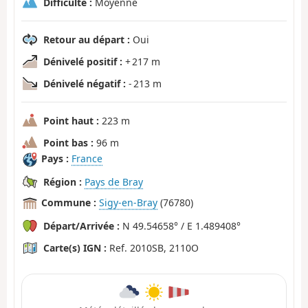
Difficulté :
Moyenne
Retour au départ :
Oui
Dénivelé positif :
+ 217 m
Dénivelé négatif :
- 213 m
Point haut :
223 m
Point bas :
96 m
Pays :
France
Région :
Pays de Bray
Commune :
Sigy-en-Bray
(76780)
Départ/Arrivée :
N 49.54658° / E 1.489408°
Carte(s) IGN :
Ref. 2010SB, 2110O