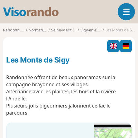
V
O
i
u
s
v
o
Randonnées
Normandie
Seine-Maritime
Sigy-en-Bray
Les Monts de Sigy
r
r
i
a
r
n
l
d
Les Monts de Sigy
a
o
n
a
Randonnée offrant de beaux panoramas sur la
v
campagne brayonne et ses villages.
i
Alternance avec les plaines, les bois et la rivière
g
l'Andelle.
a
t
Plusieurs jolis pigeonniers jalonnent ce facile
i
parcours.
o
n