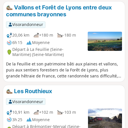
départ de Beauvoir-en-Lyons est incontournable.
Vallons et Forêt de Lyons entre deux
communes brayonnes
Visorandonneur
20,06 km
+180 m
-180 m
6h 15
Moyenne
Départ à La Feuillie (Seine-
Maritime) (Seine-Maritime)
De la Feuillie et son patrimoine bâti aux plaines et vallons,
puis aux sentiers forestiers de la Forêt de Lyons, plus
grande hêtraie de France, cette randonnée sans difficulté,
hormis sa longueur, transite par le splendide panorama de
Beauvoir-en-Lyons. Ce circuit en huit, offre la possibilité de
Les Routhieux
le scinder en deux boucles d'une dizaine de kilomètres
chacune.
Visorandonneur
10,91 km
+102 m
-103 m
3h 25
Moyenne
Départ à Brémontier-Merval (Seine-