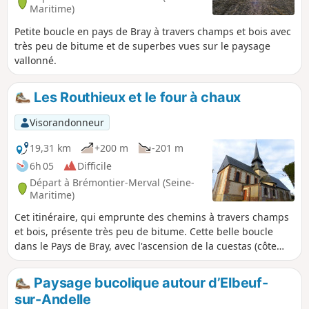
Maritime)
Petite boucle en pays de Bray à travers champs et bois avec
très peu de bitume et de superbes vues sur le paysage
vallonné.
Les Routhieux et le four à chaux
Visorandonneur
19,31 km
+200 m
-201 m
6h 05
Difficile
Départ à Brémontier-Merval (Seine-
Maritime)
Cet itinéraire, qui emprunte des chemins à travers champs
et bois, présente très peu de bitume. Cette belle boucle
dans le Pays de Bray, avec l'ascension de la cuestas (côte
crayeuse et abrupte), vous fait découvrir des panoramas
magnifiques et ses marnières en activités.
Paysage bucolique autour d’Elbeuf-
sur-Andelle