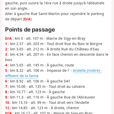
gauche, puis suivre la 1ère rue à droite jusqu'à l'abbatiale
en son angle.
Aller à gauche Rue Saint-Martin pour rejoindre le parking
de départ (
D/A
)
Points de passage
D/A
: km 0 - alt. 107 m - Mairie de Sigy-en-Bray
1
: km 2.57 - alt. 203 m - Tout droit Rue du Bois le Borgne
2
: km 3.65 - alt. 212 m - À droite Rue du Château d'Eau
3
: km 4.54 - alt. 207 m - En face chemin en descente dans le
bois
4
: km 5.65 - alt. 145 m - À gauche, route
5
: km 8.32 - alt. 106 m - Impasse de l' -
Andelle (rivière) -
Affluent de la Seine
6
: km 8.92 - alt. 106 m - À gauche D41
7
: km 10.06 - alt. 135 m - Tout droit au calvaire
8
: km 10.77 - alt. 123 m - À gauche
9
: km 11.3 - alt. 116 m - À gauche Rue de l'Abreuvoir
10
: km 13.16 - alt. 99 m - Tout droit vers l'Andelle
11
: km 14.85 - alt. 123 m - À droite, chemin
D/A
: km 16.17 - alt. 107 m - Mairie de Sigy-en-Bray