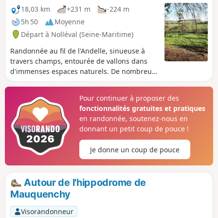
quelques constructions traditionnelles
18,03 km
+231 m
-224 m
de la région. (!) Suite à la tempête de
5h 50
Moyenne
2025, ne pas s’aventurer dans cette
Départ à Nolléval (Seine-Maritime)
partie de la forêt tant qu’elle est fermée
par l’ONF.
Randonnée au fil de l'Andelle, sinueuse à
travers champs, entourée de vallons dans
d'immenses espaces naturels. De nombreux
panoramas jalonnent ce parcours ainsi
qu'un joli château avec ses dépendances,
Pour continuer à proposer des
son colombier et toujours l'Andelle qui
fonctionnalités gratuites et pratiques
serpente.
en randonnée, soutenez-nous en
donnant un petit coup de pouce !
Je donne un coup de pouce
Autour de l'hippodrome de
Mauquenchy
Visorandonneur