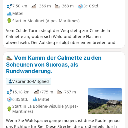
unbewohnt ist, stehen auf dem
7,50 km
+366 m
-368 m
3:10 Std.
Programm dieser anspruchsvollen
Mittel
Wanderung.Einige kurze technische
Start in Moulinet (Alpes-Maritimes)
und luftige Passagen; die Nutzung der
App Visorando kann sich als nützlich
Vom Col de Turini steigt der Weg stetig zur Cime de la
erweisen
Calmette an, wobei sich Wald und offene Flächen
abwechseln. Der Aufstieg erfolgt über einen breiten und
sicheren Weg bis zum Gipfel, der einen schönen Blick auf
das Tal bietet. Die Überquerung zur Baisse de Patronel
Vom Kamm der Calmette zu den
erfolgt auf einem angenehmen Weg. Der Rückweg auf dem
Scheunen von Suorcas, als
Balkon wird an einigen Stellen schwieriger, mit einigen
Rundwanderung.
schmalen Passagen, die Vorsicht erfordern. Eine
abwechslungsreiche, helle und panoramareiche Strecke,
Visorando-Mitglied
ideal für Wanderer, die an bergiges Gelände gewöhnt sind.
Dauer: ca. 4 Stunden.
15,18 km
+775 m
-767 m
6:35 Std.
Mittel
Start in La Bollène-Vésubie (Alpes-
Maritimes)
Wenn Sie Waldspaziergänge mögen, ist diese Route genau
das Richtige für Sie. Diese Strecke, die größtenteils durch