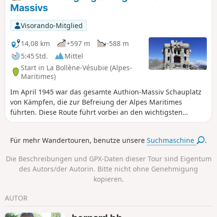
Massivs
Visorando-Mitglied
14,08 km
+597 m
-588 m
5:45 Std.
Mittel
Start in La Bollène-Vésubie (Alpes-
Maritimes)
Im April 1945 war das gesamte Authion-Massiv Schauplatz
von Kämpfen, die zur Befreiung der Alpes Maritimes
führten. Diese Route führt vorbei an den wichtigsten
Bauwerken des befestigten Sektors der Alpes-Maritimes
(SFAM). Abgesehen von diesem historischen Aspekt bietet
Für mehr Wandertouren, benutze unsere
Suchmaschine
.
Ihnen diese Rundwanderung herrliche Ausblicke auf die
hohen Gipfel des Mercantour im Norden und auf das
Die Beschreibungen und GPX-Daten dieser Tour sind Eigentum
Mittelmeer im Süden.
des Autors/der Autorin. Bitte nicht ohne Genehmigung
kopieren.
AUTOR