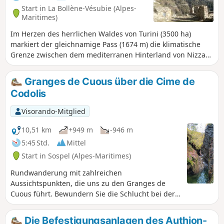
Start in La Bollène-Vésubie (Alpes-
Maritimes)
Im Herzen des herrlichen Waldes von Turini (3500 ha)
markiert der gleichnamige Pass (1674 m) die klimatische
Grenze zwischen dem mediterranen Hinterland von Nizza
und dem bergigen „Haut-Pays”. Die Olivenhaine weichen
Tannen-, Buchen- und Lärchenwäldern, die im Herbst in
Granges de Cuous über die Cime de
leuchtenden Farben erstrahlen. Auf dieser Rundwanderung
Codolis
genießen Sie herrliche Ausblicke auf die gesamte Region,
den Mounier, die Cime du Diable, das Vallon de la Maïris...
Visorando-Mitglied
10,51 km
+949 m
-946 m
5:45 Std.
Mittel
Start in Sospel (Alpes-Maritimes)
Rundwanderung mit zahlreichen
Aussichtspunkten, die uns zu den Granges de
Cuous führt. Bewundern Sie die Schlucht bei der
Pont de la Founta.
Die Befestigungsanlagen des Authion-