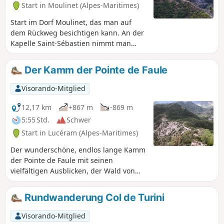
Start in Moulinet (Alpes-Maritimes)
Start im Dorf Moulinet, das man auf
dem Rückweg besichtigen kann. An der
Kapelle Saint-Sébastien nimmt man
einen anspruchsvollen Weg, der in
Serpentinen bis zu den Ruinen von
Der Kamm der Pointe de Faule
L'Avenquet hinaufführt. Auf dem Gipfel
von Linière hat man einen Blick auf die
Visorando-Mitglied
Gipfel rund um Sospel.
12,17 km
+867 m
-869 m
5:55 Std.
Schwer
Start in Lucéram (Alpes-Maritimes)
Der wunderschöne, endlos lange Kamm
der Pointe de Faule mit seinen
vielfältigen Ausblicken, der Wald von
Peïra Cava, bekannt für seinen
Hochwald aus verschiedenen
Rundwanderung Col de Turini
Baumarten, sowiedie Durchquerung
des verlassenen Dorfes Béasse aus dem
Visorando-Mitglied
17. Jahrhundert, das seit 1930