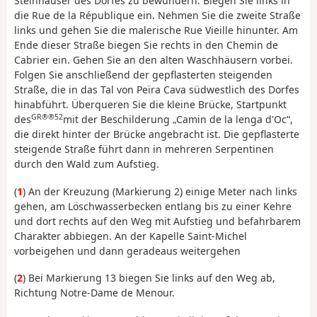
Steinhäuser des Dorfes zu bewundern. Biegen Sie links in
die Rue de la République ein. Nehmen Sie die zweite Straße
links und gehen Sie die malerische Rue Vieille hinunter. Am
Ende dieser Straße biegen Sie rechts in den Chemin de
Cabrier ein. Gehen Sie an den alten Waschhäusern vorbei.
Folgen Sie anschließend der gepflasterten steigenden
Straße, die in das Tal von Peïra Cava südwestlich des Dorfes
hinabführt. Überqueren Sie die kleine Brücke, Startpunkt
GR®®52
des
mit der Beschilderung „Camin de la lenga d'Oc“,
die direkt hinter der Brücke angebracht ist. Die gepflasterte
steigende Straße führt dann in mehreren Serpentinen
durch den Wald zum Aufstieg.
(
1
) An der Kreuzung (Markierung 2) einige Meter nach links
gehen, am Löschwasserbecken entlang bis zu einer Kehre
und dort rechts auf den Weg mit Aufstieg und befahrbarem
Charakter abbiegen. An der Kapelle Saint-Michel
vorbeigehen und dann geradeaus weitergehen
(
2
) Bei Markierung 13 biegen Sie links auf den Weg ab,
Richtung Notre-Dame de Menour.