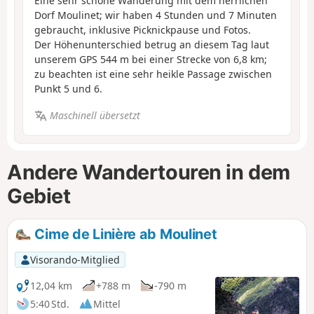
Eine sehr schöne Wanderung mit dem herrlichen
Dorf Moulinet; wir haben 4 Stunden und 7 Minuten
gebraucht, inklusive Picknickpause und Fotos.
Der Höhenunterschied betrug an diesem Tag laut
unserem GPS 544 m bei einer Strecke von 6,8 km;
zu beachten ist eine sehr heikle Passage zwischen
Punkt 5 und 6.
Maschinell übersetzt
Andere Wandertouren in dem
Gebiet
Cime de Linière ab Moulinet
Visorando-Mitglied
12,04 km
+788 m
-790 m
5:40 Std.
Mittel