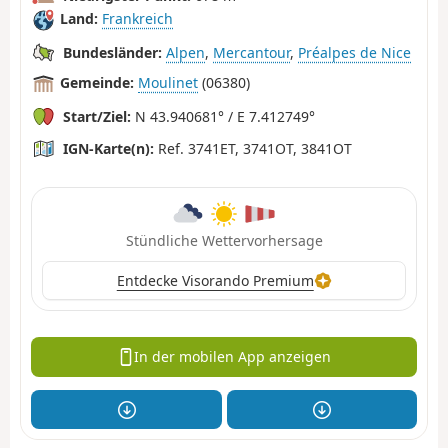
Land:
Frankreich
Bundesländer:
Alpen
,
Mercantour
,
Préalpes de Nice
Gemeinde:
Moulinet
(06380)
Start/Ziel:
N 43.940681° / E 7.412749°
IGN-Karte(n):
Ref. 3741ET, 3741OT, 3841OT
Stündliche Wettervorhersage
Entdecke Visorando Premium
In der mobilen App anzeigen