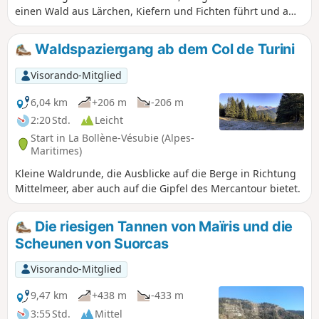
einen Wald aus Lärchen, Kiefern und Fichten führt und am
legendären Col de Turini beginnt, bringt Sie über den
Kamm der Calmette und anschließend über die Baisse de
Waldspaziergang ab dem Col de Turini
Patronel zu den Granges de Suorcas. Der Rückweg erfolgt
über die Piste de Tardei.
Visorando-Mitglied
6,04 km
+206 m
-206 m
2:20 Std.
Leicht
Start in La Bollène-Vésubie (Alpes-
Maritimes)
Kleine Waldrunde, die Ausblicke auf die Berge in Richtung
Mittelmeer, aber auch auf die Gipfel des Mercantour bietet.
Die riesigen Tannen von Maïris und die
Scheunen von Suorcas
Visorando-Mitglied
9,47 km
+438 m
-433 m
3:55 Std.
Mittel