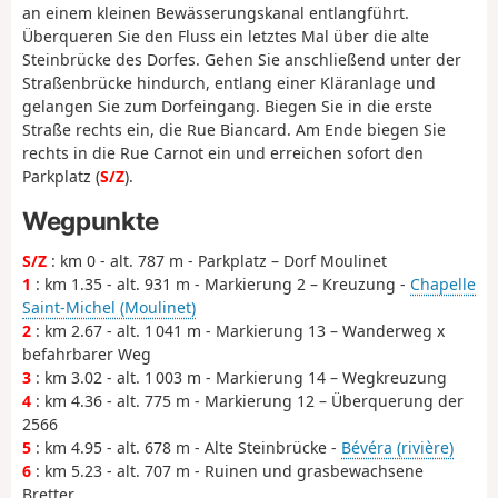
an einem kleinen Bewässerungskanal entlangführt.
Überqueren Sie den Fluss ein letztes Mal über die alte
Steinbrücke des Dorfes. Gehen Sie anschließend unter der
Straßenbrücke hindurch, entlang einer Kläranlage und
gelangen Sie zum Dorfeingang. Biegen Sie in die erste
Straße rechts ein, die Rue Biancard. Am Ende biegen Sie
rechts in die Rue Carnot ein und erreichen sofort den
Parkplatz (
S/Z
).
Wegpunkte
S/Z
: km 0 - alt. 787 m - Parkplatz – Dorf Moulinet
1
: km 1.35 - alt. 931 m - Markierung 2 – Kreuzung -
Chapelle
Saint-Michel (Moulinet)
2
: km 2.67 - alt. 1 041 m - Markierung 13 – Wanderweg x
befahrbarer Weg
3
: km 3.02 - alt. 1 003 m - Markierung 14 – Wegkreuzung
4
: km 4.36 - alt. 775 m - Markierung 12 – Überquerung der
2566
5
: km 4.95 - alt. 678 m - Alte Steinbrücke -
Bévéra (rivière)
6
: km 5.23 - alt. 707 m - Ruinen und grasbewachsene
Bretter