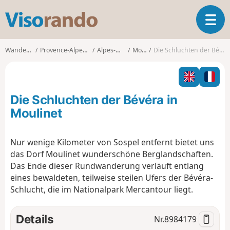
V
T
i
o
s
g
o
Wanderungen
Provence-Alpes-Côte d'Azur
Alpes-Maritimes
Moulinet
Die Schluchten der Bévéra in Moulinet
g
r
l
a
e
n
n
d
Die Schluchten der Bévéra in
a
o
v
Moulinet
i
g
Nur wenige Kilometer von Sospel entfernt bietet uns
a
das Dorf Moulinet wunderschöne Berglandschaften.
t
i
Das Ende dieser Rundwanderung verläuft entlang
o
eines bewaldeten, teilweise steilen Ufers der Bévéra-
n
Schlucht, die im Nationalpark Mercantour liegt.
Details
Nr.
8984179