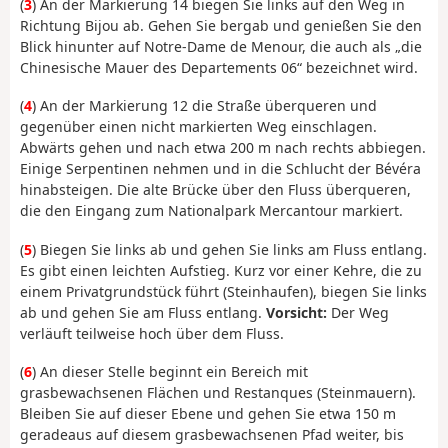
(
3
) An der Markierung 14 biegen Sie links auf den Weg in
Richtung Bijou ab. Gehen Sie bergab und genießen Sie den
Blick hinunter auf Notre-Dame de Menour, die auch als „die
Chinesische Mauer des Departements 06“ bezeichnet wird.
(
4
) An der Markierung 12 die Straße überqueren und
gegenüber einen nicht markierten Weg einschlagen.
Abwärts gehen und nach etwa 200 m nach rechts abbiegen.
Einige Serpentinen nehmen und in die Schlucht der Bévéra
hinabsteigen. Die alte Brücke über den Fluss überqueren,
die den Eingang zum Nationalpark Mercantour markiert.
(
5
) Biegen Sie links ab und gehen Sie links am Fluss entlang.
Es gibt einen leichten Aufstieg. Kurz vor einer Kehre, die zu
einem Privatgrundstück führt (Steinhaufen), biegen Sie links
ab und gehen Sie am Fluss entlang.
Vorsicht:
Der Weg
verläuft teilweise hoch über dem Fluss.
(
6
) An dieser Stelle beginnt ein Bereich mit
grasbewachsenen Flächen und Restanques (Steinmauern).
Bleiben Sie auf dieser Ebene und gehen Sie etwa 150 m
geradeaus auf diesem grasbewachsenen Pfad weiter, bis