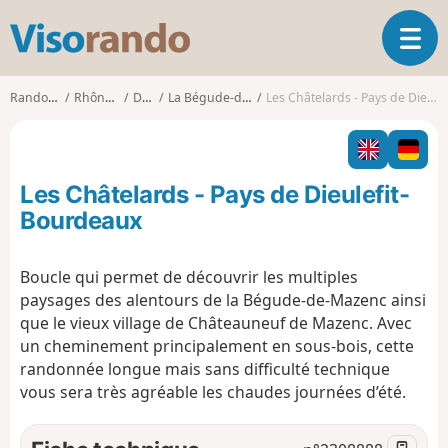
V
O
i
u
s
v
o
Randonnées
Rhône-Alpes
Drôme
La Bégude-de-Mazenc
Les Châtelards - Pays de Dieulefit-Bourdeaux
r
r
i
a
r
n
l
d
Les Châtelards - Pays de Dieulefit-
a
o
n
Bourdeaux
a
v
Boucle qui permet de découvrir les multiples
i
paysages des alentours de la Bégude-de-Mazenc ainsi
g
a
que le vieux village de Châteauneuf de Mazenc. Avec
t
un cheminement principalement en sous-bois, cette
i
randonnée longue mais sans difficulté technique
o
vous sera très agréable les chaudes journées d’été.
n