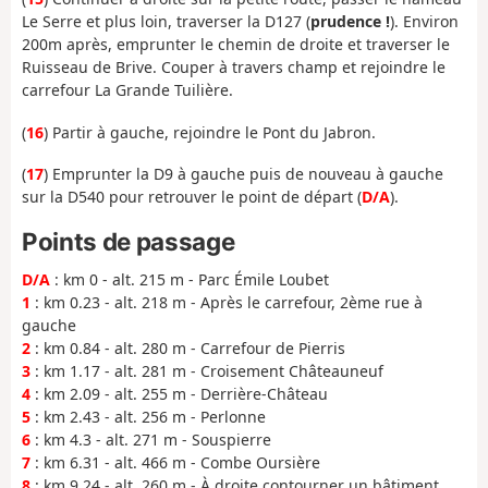
Le Serre et plus loin, traverser la D127 (
prudence !
). Environ
200m après, emprunter le chemin de droite et traverser le
Ruisseau de Brive. Couper à travers champ et rejoindre le
carrefour La Grande Tuilière.
(
16
) Partir à gauche, rejoindre le Pont du Jabron.
(
17
) Emprunter la D9 à gauche puis de nouveau à gauche
sur la D540 pour retrouver le point de départ (
D/A
).
Points de passage
D/A
: km 0 - alt. 215 m - Parc Émile Loubet
1
: km 0.23 - alt. 218 m - Après le carrefour, 2ème rue à
gauche
2
: km 0.84 - alt. 280 m - Carrefour de Pierris
3
: km 1.17 - alt. 281 m - Croisement Châteauneuf
4
: km 2.09 - alt. 255 m - Derrière-Château
5
: km 2.43 - alt. 256 m - Perlonne
6
: km 4.3 - alt. 271 m - Souspierre
7
: km 6.31 - alt. 466 m - Combe Oursière
8
: km 9.24 - alt. 260 m - À droite contourner un bâtiment