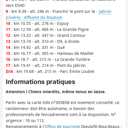
vers D540
9
: km 9.39 - alt. 246 m - Franchir le pont sur le -
Jabron
(rivière) - Affluent du Roubion
10
: km 10.55 - alt. 278 m - Espuy
11
: km 12.59 - alt. 406 m - La Grande Pigne
12
: km 13.32 - alt. 347 m - Grand Contour
13
: km 13.74 - alt. 310 m - D9, à droite
14
: km 14.92 - alt. 331 m - Gué
15
: km 16.77 - alt. 305 m - Hameau de Maillet
16
: km 18.7 - alt. 215 m - La Grande Tuilière
17
: km 19.41 - alt. 214 m - Pont du Jabron
D/A
: km 19.68 - alt. 215 m - Parc Émile Loubet
Informations pratiques
Attention ! Chiens interdits, même tenus en laisse.
Partir avec la carte IGN n°3038SB est vivement conseillé. Le
randonneur doit être autonome, si besoin des
professionnels de l’encadrement sont à sa disposition. N°
urgence : 18 ou 112.
Renseignements à l'
Office de tourisme
Dieulefit-Bourdeaux :