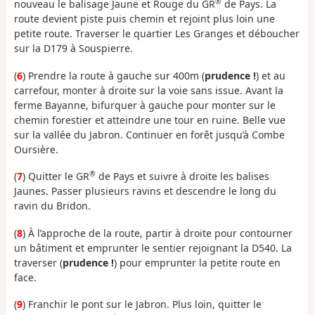
®
nouveau le balisage Jaune et Rouge du GR
de Pays. La
route devient piste puis chemin et rejoint plus loin une
petite route. Traverser le quartier Les Granges et déboucher
sur la D179 à Souspierre.
(
6
) Prendre la route à gauche sur 400m (
prudence !
) et au
carrefour, monter à droite sur la voie sans issue. Avant la
ferme Bayanne, bifurquer à gauche pour monter sur le
chemin forestier et atteindre une tour en ruine. Belle vue
sur la vallée du Jabron. Continuer en forêt jusqu’à Combe
Oursière.
®
(
7
) Quitter le GR
de Pays et suivre à droite les balises
Jaunes. Passer plusieurs ravins et descendre le long du
ravin du Bridon.
(
8
) À l’approche de la route, partir à droite pour contourner
un bâtiment et emprunter le sentier rejoignant la D540. La
traverser (
prudence !
) pour emprunter la petite route en
face.
(
9
) Franchir le pont sur le Jabron. Plus loin, quitter le