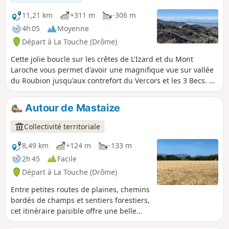
11,21 km
+311 m
-306 m
4h 05
Moyenne
Départ à La Touche (Drôme)
Cette jolie boucle sur les crêtes de L'Izard et du Mont
Laroche vous permet d'avoir une magnifique vue sur vallée
du Roubion jusqu'aux contrefort du Vercors et les 3 Becs. Au
départ du joli village de La Touche, l'itinéraire passe au
châteaux de Rochefort-en-Valdaine, puis par les truffières
Autour de Mastaize
de Janeston. La randonnée traverse également le joli petit
hameau du Moulin de Bay en bord de rivière, par une
Collectivité territoriale
succession de chemins et sentiers très variés, parfois raides
mais sur une courte distance.
8,49 km
+124 m
-133 m
2h 45
Facile
Départ à La Touche (Drôme)
Entre petites routes de plaines, chemins
bordés de champs et sentiers forestiers,
cet itinéraire paisible offre une belle
mise au vert avec vue sur les monts