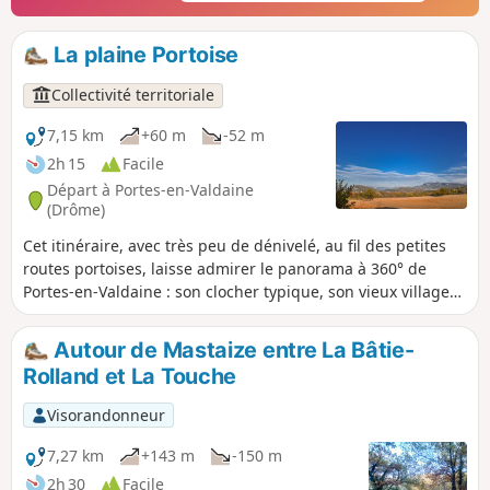
la vallée est superbe.
La plaine Portoise
Collectivité territoriale
7,15 km
+60 m
-52 m
2h 15
Facile
Départ à Portes-en-Valdaine
(Drôme)
Cet itinéraire, avec très peu de dénivelé, au fil des petites
routes portoises, laisse admirer le panorama à 360° de
Portes-en-Valdaine : son clocher typique, son vieux village
et le Serre de Mirabel en toile de fond.
Autour de Mastaize entre La Bâtie-
Rolland et La Touche
Visorandonneur
7,27 km
+143 m
-150 m
2h 30
Facile