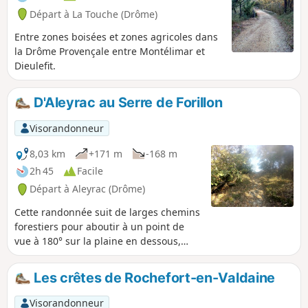
Départ à La Touche (Drôme)
Entre zones boisées et zones agricoles dans
la Drôme Provençale entre Montélimar et
Dieulefit.
D'Aleyrac au Serre de Forillon
Visorandonneur
8,03 km
+171 m
-168 m
2h 45
Facile
Départ à Aleyrac (Drôme)
Cette randonnée suit de larges chemins
forestiers pour aboutir à un point de
vue à 180° sur la plaine en dessous,
agricole et aussi boisée, de la Valdaine.
Une petite boucle intermédiaire
Les crêtes de Rochefort-en-Valdaine
agrémente l'aller-retour.
Visorandonneur