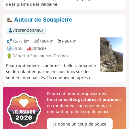
de la plaine de la Valdaine.
Autour de Souspierre
Visorandonneur
15,77 km
+804 m
-804 m
6h 50
Difficile
Départ à Souspierre (Drôme)
Pour randonneurs confirmés, belle randonnée
se déroulant en partie en sous-bois sur des
sentiers non balisés. Ils conduisent, après un
très beau passage en crête, sur des falaises
suivi d'une descente vertigineuse dans une
Pour continuer à proposer des
barre rocheuse, à la Grotte de l’Ermite,
fonctionnalités gratuites et pratiques
excavation naturelle dans les rochers. Au-
en randonnée, soutenez-nous en
dessus, se dressent le sommet de Châtelard,
donnant un petit coup de pouce !
et les ruines d’une ancienne tour de guet
datant du Moyen-Âge, détruite durant les
Je donne un coup de pouce
Guerres de Religion. La vue panoramique sur