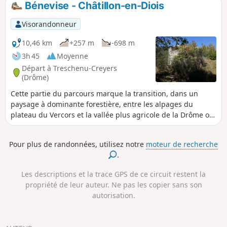
Bénevise - Châtillon-en-Diois
Visorandonneur
10,46 km
+257 m
-698 m
3h 45
Moyenne
Départ à Treschenu-Creyers
(Drôme)
Cette partie du parcours marque la transition, dans un
paysage à dominante forestière, entre les alpages du
plateau du Vercors et la vallée plus agricole de la Drôme où
se développent la vigne, les noyeraies et les lavandes. La
descente vers Châtillon reste agréable, car le sentier se
Pour plus de randonnées, utilisez notre
moteur de recherche
trouve souvent en situation dominante sur des vallées
.
suffisamment larges pour permettre un paysage riant
offrant des vues diversifiées. L’étape se termine au très
Les descriptions et la trace GPS de ce circuit restent la
beau village médiéval de Châtillon-en-Diois
propriété de leur auteur. Ne pas les copier sans son
autorisation.