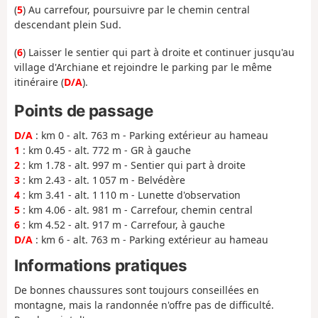
(
5
) Au carrefour, poursuivre par le chemin central
descendant plein Sud.
(
6
) Laisser le sentier qui part à droite et continuer jusqu'au
village d'Archiane et rejoindre le parking par le même
itinéraire (
D/A
).
Points de passage
D/A
: km 0 - alt. 763 m - Parking extérieur au hameau
1
: km 0.45 - alt. 772 m - GR à gauche
2
: km 1.78 - alt. 997 m - Sentier qui part à droite
3
: km 2.43 - alt. 1 057 m - Belvédère
4
: km 3.41 - alt. 1 110 m - Lunette d'observation
5
: km 4.06 - alt. 981 m - Carrefour, chemin central
6
: km 4.52 - alt. 917 m - Carrefour, à gauche
D/A
: km 6 - alt. 763 m - Parking extérieur au hameau
Informations pratiques
De bonnes chaussures sont toujours conseillées en
montagne, mais la randonnée n'offre pas de difficulté.