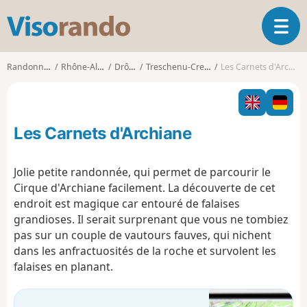
V
O
i
u
s
v
o
Randonnées
Rhône-Alpes
Drôme
Treschenu-Creyers
Les Carnets d'Archiane
r
r
i
a
r
n
l
d
Les Carnets d'Archiane
a
o
n
a
Jolie petite randonnée, qui permet de parcourir le
v
Cirque d'Archiane facilement. La découverte de cet
i
endroit est magique car entouré de falaises
g
grandioses. Il serait surprenant que vous ne tombiez
a
t
pas sur un couple de vautours fauves, qui nichent
i
dans les anfractuosités de la roche et survolent les
o
falaises en planant.
n