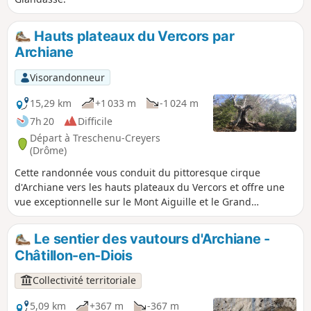
Hauts plateaux du Vercors par
Archiane
Visorandonneur
15,29 km
+1 033 m
-1 024 m
7h 20
Difficile
Départ à Treschenu-Creyers
(Drôme)
Cette randonnée vous conduit du pittoresque cirque
d'Archiane vers les hauts plateaux du Vercors et offre une
vue exceptionnelle sur le Mont Aiguille et le Grand
Veymont.
Le sentier des vautours d'Archiane -
Châtillon-en-Diois
Collectivité territoriale
5,09 km
+367 m
-367 m