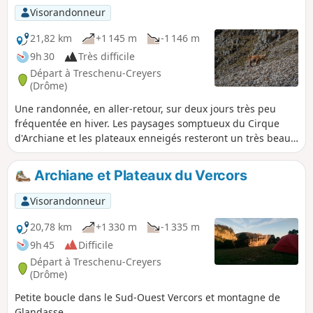
Visorandonneur
21,82 km
+1 145 m
-1 146 m
9h 30
Très difficile
Départ à Treschenu-Creyers
(Drôme)
Une randonnée, en aller-retour, sur deux jours très peu
fréquentée en hiver. Les paysages somptueux du Cirque
d'Archiane et les plateaux enneigés resteront un très beau
souvenir.
Archiane et Plateaux du Vercors
Visorandonneur
20,78 km
+1 330 m
-1 335 m
9h 45
Difficile
Départ à Treschenu-Creyers
(Drôme)
Petite boucle dans le Sud-Ouest Vercors et montagne de
Glandasse.