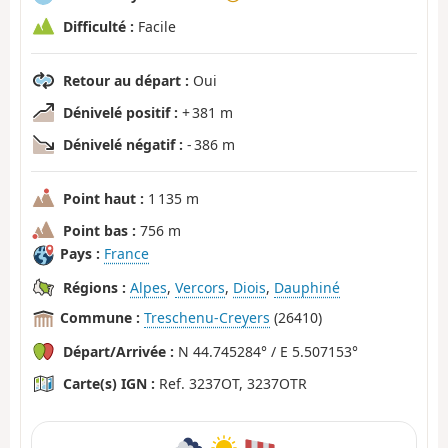
Difficulté :
Facile
Retour au départ :
Oui
Dénivelé positif :
+ 381 m
Dénivelé négatif :
- 386 m
Point haut :
1 135 m
Point bas :
756 m
Pays :
France
Régions :
Alpes
,
Vercors
,
Diois
,
Dauphiné
Commune :
Treschenu-Creyers
(26410)
Départ/Arrivée :
N 44.745284° / E 5.507153°
Carte(s) IGN :
Ref. 3237OT, 3237OTR