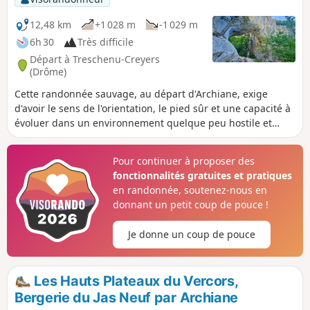
recommandé et carte IGN indispensable.
Attention : bien prendre connaissance des
12,48 km
+1 028 m
-1 029 m
informations pratiques avant de partir.
6h 30
Très difficile
Départ à Treschenu-Creyers
(Drôme)
Cette randonnée sauvage, au départ d'Archiane, exige
d'avoir le sens de l'orientation, le pied sûr et une capacité à
évoluer dans un environnement quelque peu hostile et
chaotique. Cependant, in fine, vous aurez le plaisir
d'admirer la plus belle arche du Vercors !
Pour continuer à proposer des
fonctionnalités gratuites et pratiques
en randonnée, soutenez-nous en
donnant un petit coup de pouce !
Je donne un coup de pouce
Les Hauts Plateaux du Vercors,
Bergerie du Jas Neuf par Archiane