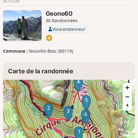
AUTEUR
Geono60
30 Randonnées
Visorandonneur
Commune :
Neuville-Bosc (60119)
Carte de la randonnée
4
5
2
3
6
1