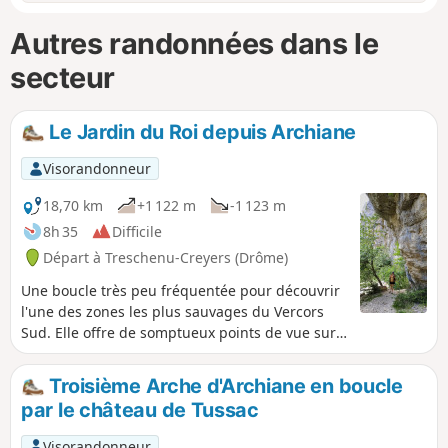
Autres randonnées dans le
secteur
Le Jardin du Roi depuis Archiane
Visorandonneur
18,70 km
+1 122 m
-1 123 m
8h 35
Difficile
Départ à Treschenu-Creyers (Drôme)
Une boucle très peu fréquentée pour découvrir
l'une des zones les plus sauvages du Vercors
Sud. Elle offre de somptueux points de vue sur
les montagnes du Diois et sur le Cirque
d'Archiane. Présence fréquente de bouquetins
Troisième Arche d'Archiane en boucle
et de vautours. En grande partie non balisée,
par le château de Tussac
un bon sens de l'orientation et de la lecture du
terrain seront précieux. GPS fortement
Visorandonneur