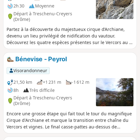
2h 30
Moyenne
Départ à Treschenu-Creyers
(Drôme)
Partez à la découverte du majestueux cirque d’Archiane,
devenu un lieu privilégié de nidification du vautour.
Découvrez les quatre espèces présentes sur le Vercors au fil
des panneaux explicatifs et des points d’observation. Au
détour du sentier, vous apercevrez peut être aussi des
Bénevise - Peyrol
bouquetins.
Visorandonneur
21,50 km
+1 231 m
-1 612 m
8h
Très difficile
Départ à Treschenu-Creyers
(Drôme)
Encore une grosse étape qui fait tout le tour du magnifique
Cirque d'Archiane et marque la transition entre chaîne du
Vercors et vignes. Le final casse-pattes au-dessus de
Châtillon-en-Diois donne sur un point de vue superbe sur le
Diois.