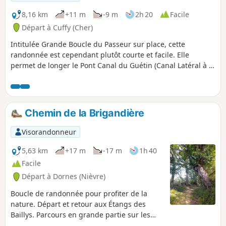
8,16 km
+11 m
-9 m
2h 20
Facile
Départ à Cuffy (Cher)
Intitulée Grande Boucle du Passeur sur place, cette
randonnée est cependant plutôt courte et facile. Elle
permet de longer le Pont Canal du Guétin (Canal Latéral à la
Loire au dessus de l'Allier) avant de rejoindre le Bec d'Allier
(confluence avec la Loire) par la rive droite de la rivière, sur
un sentier ponctué de panneaux d'informations et de
quelques passerelles et observatoires. Le retour se fait par
Chemin de la Brigandière
les sous-bois puis à travers champs en passant par le
village de Gimouille sur le canal.
Visorandonneur
5,63 km
+17 m
-17 m
1h 40
Facile
Départ à Dornes (Nièvre)
Boucle de randonnée pour profiter de la
nature. Départ et retour aux Étangs des
Baillys. Parcours en grande partie sur les
chemins ruraux traversant le bocage de la