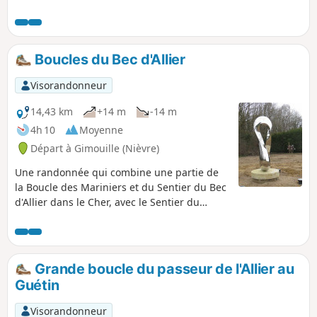
Loire /Allier) au départ du village de
Gimouille.
Boucles du Bec d'Allier
Visorandonneur
14,43 km
+14 m
-14 m
4h 10
Moyenne
Départ à Gimouille (Nièvre)
Une randonnée qui combine une partie de
la Boucle des Mariniers et du Sentier du Bec
d'Allier dans le Cher, avec le Sentier du
Passeur dans la Nièvre. Panneaux
d'information et observatoires
ornithologiques. Vue sur le Bec d'Allier,
depuis la rive gauche, puis depuis la rive
Grande boucle du passeur de l'Allier au
droite de l'Allier avec la double traversée du
Guétin
pont canal du Guétin.
Visorandonneur