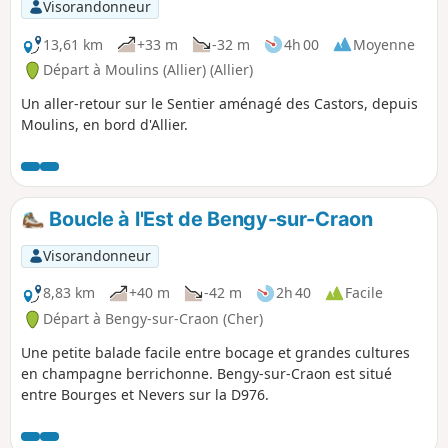
Visorandonneur
13,61 km
+33 m
-32 m
4h 00
Moyenne
Départ à Moulins (Allier) (Allier)
Un aller-retour sur le Sentier aménagé des Castors, depuis
Moulins, en bord d'Allier.
Boucle à l'Est de Bengy-sur-Craon
Visorandonneur
8,83 km
+40 m
-42 m
2h 40
Facile
Départ à Bengy-sur-Craon (Cher)
Une petite balade facile entre bocage et grandes cultures
en champagne berrichonne. Bengy-sur-Craon est situé
entre Bourges et Nevers sur la D976.