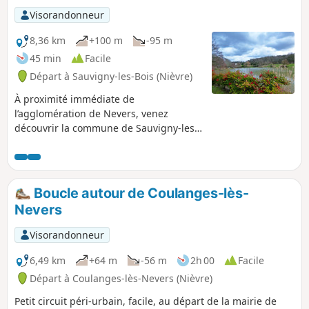
Visorandonneur
8,36 km
+100 m
-95 m
45 min
Facile
Départ à Sauvigny-les-Bois (Nièvre)
À proximité immédiate de
l’agglomération de Nevers, venez
découvrir la commune de Sauvigny-les-
Bois, ses forêts, ses nombreux plans
d’eau et 35 km de sentiers de
randonnée balisés !
Boucle autour de Coulanges-lès-
Nevers
Visorandonneur
6,49 km
+64 m
-56 m
2h 00
Facile
Départ à Coulanges-lès-Nevers (Nièvre)
Petit circuit péri-urbain, facile, au départ de la mairie de