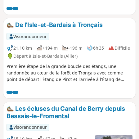
belles forêt domaniale de France. Labellisée "forêt
d'exception" depuis 2018, sa centaine de sources et ses
chênes conduits en futaie dont certains sont centenaires,
ne vous laisseront pas indifférents.
De l'Isle-et-Bardais à Tronçais
Visorandonneur
21,10 km
+194 m
-196 m
6h 35
Difficile
Départ à Isle-et-Bardais (Allier)
Première étape de la grande boucle des étangs, une
randonnée au cœur de la forêt de Tronçais avec comme
point de départ l'Étang de Pirot et l'arrivée à l'Étang de
Tronçais.
Les écluses du Canal de Berry depuis
Bessais-le-Fromental
Visorandonneur
15,10 km
+47 m
-47 m