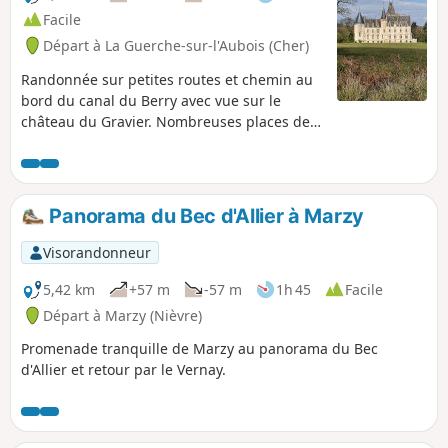
Facile
Départ à La Guerche-sur-l'Aubois (Cher)
Randonnée sur petites routes et chemin au
bord du canal du Berry avec vue sur le
château du Gravier. Nombreuses places de
stationnement sur la place de l'église. Ce
monument classé du XIIe siècle est ouvert à
certaines heures en fonction des saisons. Le
Gravier ancienne commune avant d'être
Panorama du Bec d'Allier à Marzy
absorbée par la Guerche- sur-l'Aubois.
Visorandonneur
5,42 km
+57 m
-57 m
1h 45
Facile
Départ à Marzy (Nièvre)
Promenade tranquille de Marzy au panorama du Bec
d'Allier et retour par le Vernay.