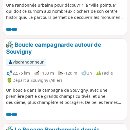
Une randonnée urbaine pour découvrir la "ville pointue"
qui doit ce surnom aux nombreux clochers de son centre
historique. Le parcours permet de découvrir les monuments
incontournables de la capitale du Nivernais, le Palais Ducal,
la cathédrale, les rues commerçantes, la Porte du Croux,
mais aussi de nombreuses rues bordées de maisons
anciennes, des parcs et le Port de Jonction.
Boucle campagnarde autour de
Souvigny
Visorandonneur
22,75 km
+133 m
-126 m
3h
Facile
Départ à Souvigny (Allier)
Un boucle dans la campagne de Souvigny, avec une
première partie de grands champs cultivés, et une
deuxième, plus champêtre et bocagère. De belles fermes
cossues et manoirs sur le parcours, sans oublier, bien sûr, le
beau village de Souvigny.
Le Bocage Bourbonnais depuis