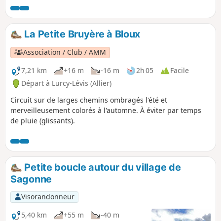
de Vereaux.
La Petite Bruyère à Bloux
Association / Club / AMM
7,21 km
+16 m
-16 m
2h 05
Facile
Départ à Lurcy-Lévis (Allier)
Circuit sur de larges chemins ombragés l'été et
merveilleusement colorés à l'automne. À éviter par temps
de pluie (glissants).
Petite boucle autour du village de
Sagonne
Visorandonneur
5,40 km
+55 m
-40 m