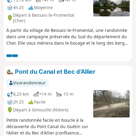
4h 25
Moyenne
Départ à Bessais-le-Fromental
(Cher)
À partir du village de Bessais-le-Fromental, une randonnée
dans une campagne préservée du Sud du département du
Cher. Elle vous mènera dans le bocage et le long des berges
du Canal du Berry réhabilité. Vous pourrez apercevoir
maisons d'éclusier, et architecture en pierre et toiture
typiques de la région hameaux des corps de ferme et
châteaux.
Pont du Canal et Bec d'Allier
Visorandonneur
8,23 km
+14 m
-15 m
2h 25
Facile
Départ à Gimouille (Nièvre)
Petite randonnée facile en boucle à la
découverte du Pont Canal du Guétin sur
l'Allier et du Bec d'Allier (confluence