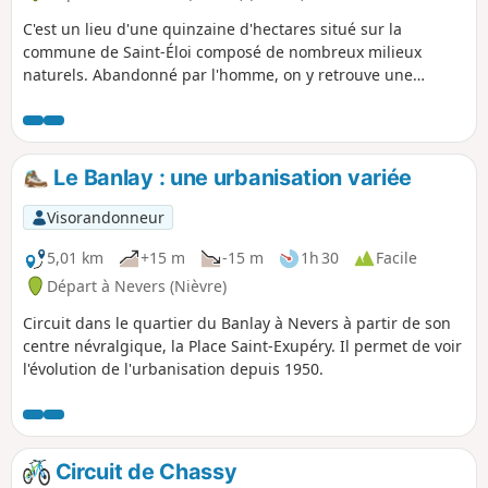
C'est un lieu d'une quinzaine d'hectares situé sur la
commune de Saint-Éloi composé de nombreux milieux
naturels. Abandonné par l'homme, on y retrouve une
biodiversité devenue exceptionnelle. Aujourd'hui, deux
sentiers nature, un observatoire à oiseau et un rucher
permettent de découvrir ces richesses. Des panneaux
pédagogiques vous guideront pour découvrir cette faune et
Le Banlay : une urbanisation variée
cette flore rares et discrètes. Accessible PMR.
Visorandonneur
5,01 km
+15 m
-15 m
1h 30
Facile
Départ à Nevers (Nièvre)
Circuit dans le quartier du Banlay à Nevers à partir de son
centre névralgique, la Place Saint-Exupéry. Il permet de voir
l'évolution de l'urbanisation depuis 1950.
Circuit de Chassy