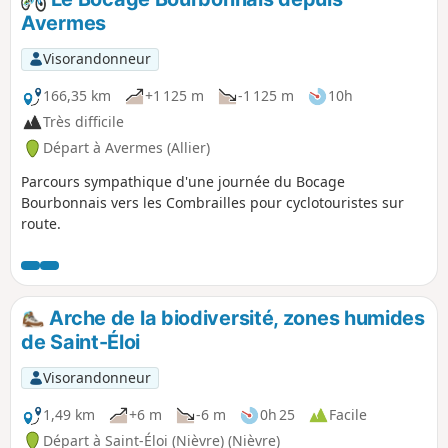
Avermes
Visorandonneur
166,35 km
+1 125 m
-1 125 m
10h
Très difficile
Départ à Avermes (Allier)
Parcours sympathique d'une journée du Bocage
Bourbonnais vers les Combrailles pour cyclotouristes sur
route.
Arche de la biodiversité, zones humides
de Saint-Éloi
Visorandonneur
1,49 km
+6 m
-6 m
0h 25
Facile
Départ à Saint-Éloi (Nièvre) (Nièvre)