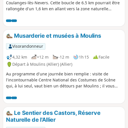
Coulanges-lès-Nevers. Cette boucle de 6.5 km pourrait être
rallongée d'un 1,6 km en allant vers la zone naturelle
d'intérêt écologique, faunistique et floristique( ZNIEF) et le
cimetière.
Musarderie et musées à Moulins
Visorandonneur
4,32 km
+12 m
-12 m
1h 15
Facile
Départ à Moulins (Allier) (Allier)
Au programme d'une journée bien remplie : visite de
l'incontournable Centre National des Costumes de Scène
qui, à lui seul, vaut bien un détours par Moulins ; il vous
restera du temps pour traverser l'Allier afin d'aller musarder
dans les rues commerçantes et dans le quartier historique
avec, peut-être, la visite d'un ou deux autres musées.Le
temps indiqué pour cette randonnée ne prend, bien
Le Sentier des Castors, Réserve
évidemment, pas en compte les visites des différents
Naturelle de l'Allier
musées.