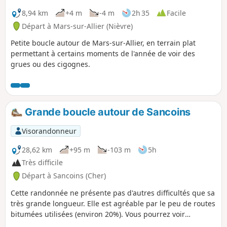
8,94 km
+4 m
-4 m
2h 35
Facile
Départ à Mars-sur-Allier (Nièvre)
Petite boucle autour de Mars-sur-Allier, en terrain plat
permettant à certains moments de l'année de voir des
grues ou des cigognes.
Grande boucle autour de Sancoins
Visorandonneur
28,62 km
+95 m
-103 m
5h
Très difficile
Départ à Sancoins (Cher)
Cette randonnée ne présente pas d'autres difficultés que sa
très grande longueur. Elle est agréable par le peu de routes
bitumées utilisées (environ 20%). Vous pourrez voir
quelques animaux sauvages quand vous longerez les bois