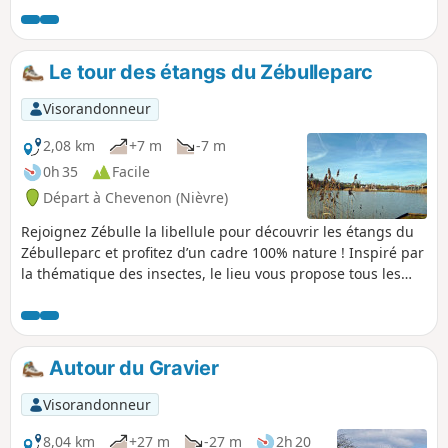
Sologne bourbonnaise, chemin creux
humide voir mouillé par zones, vieux
chênes, flore et faune sauvage, restez
Le tour des étangs du Zébulleparc
discrets et observez...Ce parcours devient
technique l'hiver ou suite à une météo
Visorandonneur
humide, cela ajoute au charme des vieux
chemins...
2,08 km
+7 m
-7 m
0h 35
Facile
Départ à Chevenon (Nièvre)
Rejoignez Zébulle la libellule pour découvrir les étangs du
Zébulleparc et profitez d’un cadre 100% nature ! Inspiré par
la thématique des insectes, le lieu vous propose tous les
éléments pour faire une belle sortie en famille ou entre
amis : deux étangs, des jeux pour les petits et les grands,
pratique de la pêche, sports collectifs, restauration, espaces
piquenique, etc. Zébulleparc vous accueille toute l’année !
Autour du Gravier
Visorandonneur
8,04 km
+27 m
-27 m
2h 20