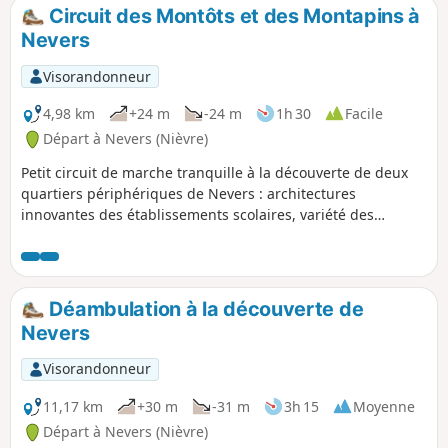
Circuit des Montôts et des Montapins à
Nevers
Visorandonneur
4,98 km
+24 m
-24 m
1h 30
Facile
Départ à Nevers (Nièvre)
Petit circuit de marche tranquille à la découverte de deux
quartiers périphériques de Nevers : architectures
innovantes des établissements scolaires, variété des
architectures des maisons individuelles, Hôpital Pierre
Bérégovoy, une cité dans la ville, points de vue sur la Loire
et le val.
Déambulation à la découverte de
Nevers
Visorandonneur
11,17 km
+30 m
-31 m
3h 15
Moyenne
Départ à Nevers (Nièvre)