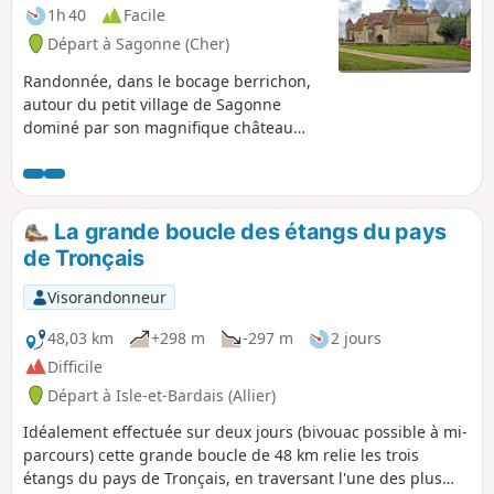
1h 40
Facile
Départ à Sagonne (Cher)
Randonnée, dans le bocage berrichon,
autour du petit village de Sagonne
dominé par son magnifique château
médiéval. Aucune difficulté, pas de
dénivelé.
La grande boucle des étangs du pays
de Tronçais
Visorandonneur
48,03 km
+298 m
-297 m
2 jours
Difficile
Départ à Isle-et-Bardais (Allier)
Idéalement effectuée sur deux jours (bivouac possible à mi-
parcours) cette grande boucle de 48 km relie les trois
étangs du pays de Tronçais, en traversant l'une des plus