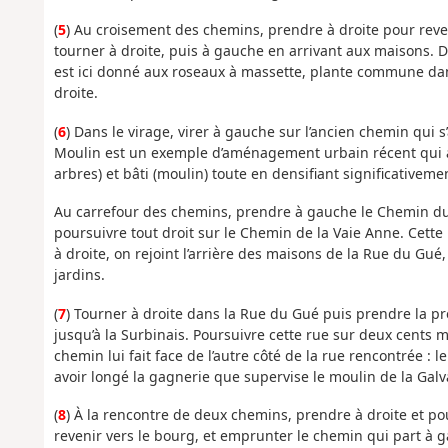
(
5
) Au croisement des chemins, prendre à droite pour reven
tourner à droite, puis à gauche en arrivant aux maisons. D
est ici donné aux roseaux à massette, plante commune dan
droite.
(
6
) Dans le virage, virer à gauche sur l’ancien chemin qui 
Moulin est un exemple d’aménagement urbain récent qui a 
arbres) et bâti (moulin) toute en densifiant significativemen
Au carrefour des chemins, prendre à gauche le Chemin du 
poursuivre tout droit sur le Chemin de la Vaie Anne. Cette
à droite, on rejoint l’arrière des maisons de la Rue du Gué
jardins.
(
7
) Tourner à droite dans la Rue du Gué puis prendre la p
jusqu’à la Surbinais. Poursuivre cette rue sur deux cents 
chemin lui fait face de l’autre côté de la rue rencontrée :
avoir longé la gagnerie que supervise le moulin de la Galv
(
8
) À la rencontre de deux chemins, prendre à droite et pour
revenir vers le bourg, et emprunter le chemin qui part à g