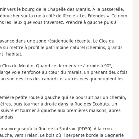
ir vers le bourg de la Chapelle des Marais. À la passerelle,
éboucher sur la rue à côté de l’école « Les Fifendes ». Ce nom
s les lieux que vous traversez. Prendre à gauche puis à
s’avance dans une zone résidentielle récente. Le Clos du
su mettre à profit le patrimoine naturel (chemins, grands
t l’habitat.
Clos du Moulin. Quand ce dernier vire à droite à 90°,
 large voie s’enfonce au cœur du marais. En prenant deux fois
, au son des cris des canards et autres oies qui peuplent les
remière petite route à gauche qui se poursuit par un chemin,
mètres, puis tourner à droite dans la Rue des Ecobuts. Un
 le suivre et tourner à gauche aux premières maisons, après
andais.
suivre jusqu’à la Rue de la Saulzaie (RD50). À la croix,
auche, vers Trélan. Le bois où il serpente borde la Gagnerie