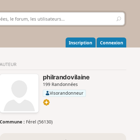
R
e
c
h
e
Inscription
Connexion
r
c
h
AUTEUR
e
r
philrandovilaine
199 Randonnées
Visorandonneur
Commune :
Férel (56130)