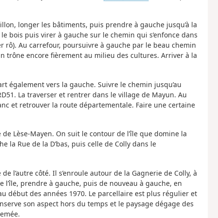
tillon, longer les bâtiments, puis prendre à gauche jusqu’à la
le bois puis virer à gauche sur le chemin qui s’enfonce dans
r rô). Au carrefour, poursuivre à gauche par le beau chemin
n trône encore fièrement au milieu des cultures. Arriver à la
rt également vers la gauche. Suivre le chemin jusqu’au
 RD51. La traverser et rentrer dans le village de Mayun. Au
nc et retrouver la route départementale. Faire une certaine
e de Lèse-Mayen. On suit le contour de l’île que domine la
e la Rue de la D’bas, puis celle de Colly dans le
 l’autre côté. Il s’enroule autour de la Gagnerie de Colly, à
de l’île, prendre à gauche, puis de nouveau à gauche, en
u début des années 1970. Le parcellaire est plus régulier et
conserve son aspect hors du temps et le paysage dégage des
semée.