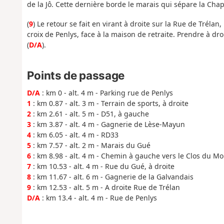
de la Jô. Cette dernière borde le marais qui sépare la Cha
(
9
) Le retour se fait en virant à droite sur la Rue de Tréla
croix de Penlys, face à la maison de retraite. Prendre à dr
(
D/A
).
Points de passage
D/A
: km 0 - alt. 4 m - Parking rue de Penlys
1
: km 0.87 - alt. 3 m - Terrain de sports, à droite
2
: km 2.61 - alt. 5 m - D51, à gauche
3
: km 3.87 - alt. 4 m - Gagnerie de Lèse-Mayun
4
: km 6.05 - alt. 4 m - RD33
5
: km 7.57 - alt. 2 m - Marais du Gué
6
: km 8.98 - alt. 4 m - Chemin à gauche vers le Clos du Mo
7
: km 10.53 - alt. 4 m - Rue du Gué, à droite
8
: km 11.67 - alt. 6 m - Gagnerie de la Galvandais
9
: km 12.53 - alt. 5 m - A droite Rue de Trélan
D/A
: km 13.4 - alt. 4 m - Rue de Penlys