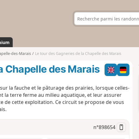
mium
apelle-des-Marais
Le tour des Gagneries de la Chapelle des Marais
la Chapelle des Marais
sur la fauche et le pâturage des prairies, lorsque celles-
nt la terre ferme au milieu aquatique, et leur assurer
te de cette exploitation. Ce circuit se propose de vous
is.
n°
898654