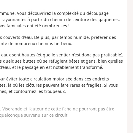
mmune. Vous découvrirez la complexité du découpage
is rayonnantes à partir du chemin de ceinture des gagneries.
ons familiales ont été nombreuses !
as couverts d’eau. De plus, par temps humide, préférer des
prunte de nombreux chemins herbeux.
s eaux sont hautes (et que le sentier n’est donc pas praticable),
es quelques buttes où se réfugient bêtes et gens, bien qu’elles
d’eau, et le paysage en est notablement transformé.
r éviter toute circulation motorisée dans ces endroits
es, là où les clôtures peuvent être rares et fragiles. Si vous
mes, et contournez les troupeaux.
Visorando et l'auteur de cette fiche ne pourront pas être
uelconque survenu sur ce circuit.