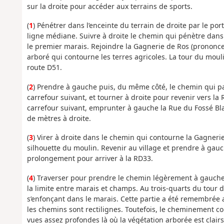
sur la droite pour accéder aux terrains de sports.
(
1
) Pénétrer dans l’enceinte du terrain de droite par le por
ligne médiane. Suivre à droite le chemin qui pénètre dans 
le premier marais. Rejoindre la Gagnerie de Ros (prononce
arboré qui contourne les terres agricoles. La tour du mouli
route D51.
(
2
) Prendre à gauche puis, du même côté, le chemin qui pa
carrefour suivant, et tourner à droite pour revenir vers la
carrefour suivant, emprunter à gauche la Rue du Fossé Bla
de mètres à droite.
(
3
) Virer à droite dans le chemin qui contourne la Gagneri
silhouette du moulin. Revenir au village et prendre à gauch
prolongement pour arriver à la RD33.
(
4
) Traverser pour prendre le chemin légèrement à gauche de
la limite entre marais et champs. Au trois-quarts du tour 
s’enfonçant dans le marais. Cette partie a été remembrée a
les chemins sont rectilignes. Toutefois, le cheminement 
vues assez profondes là où la végétation arborée est clair