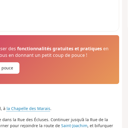
oser des
fonctionnalités gratuites et pratiques
en
us en donnant un petit coup de pouce !
e pouce
l, à
la Chapelle des Marais
.
e dans la Rue des Écluses. Continuer jusqu’à la Rue de la
urner pour rejoindre la route de
Saint-Joachim
, et bifurquer