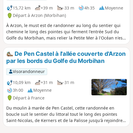
15,72 km
+39 m
-33 m
4h 35
Moyenne
Départ à Arzon (Morbihan)
À Arzon, le must est de randonner au long du sentier qui
chemine le long des pointes qui ferment l'entrée Sud du
Golfe du Morbihan, mais relier la Petite Mer à l'Océan n'est
pas sans charme et permet de comparer l'intimité du Golfe
au majestueux panorama du Mor Braz et des îles qui le
De Pen Castel à l'allée couverte d'Arzon
délimitent à l'horizon.
par les bords du Golfe du Morbihan
Visorandonneur
10,09 km
+31 m
-31 m
3h 00
Moyenne
Départ à France
Du moulin à marée de Pen Castel, cette randonnée en
boucle suit le sentier du littoral tout le long des pointes
Saint-Nicolas, de Kerners et de la Palisse jusqu'à rejoindre
un autre sentier s'enfonçant dans les terres pour atteindre
l'allée couverte de Grah Niol. Le retour se fait en partie dans