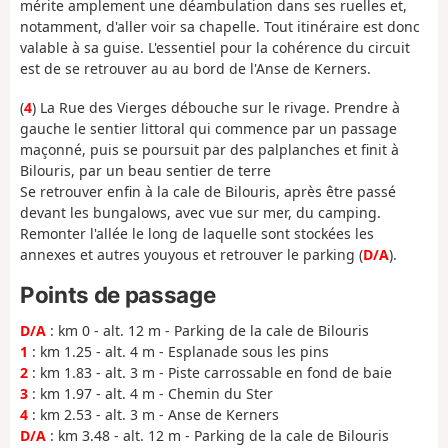
mérite amplement une déambulation dans ses ruelles et,
notamment, d'aller voir sa chapelle. Tout itinéraire est donc
valable à sa guise. L'essentiel pour la cohérence du circuit
est de se retrouver au au bord de l'Anse de Kerners.
(
4
) La Rue des Vierges débouche sur le rivage. Prendre à
gauche le sentier littoral qui commence par un passage
maçonné, puis se poursuit par des palplanches et finit à
Bilouris, par un beau sentier de terre
Se retrouver enfin à la cale de Bilouris, après être passé
devant les bungalows, avec vue sur mer, du camping.
Remonter l'allée le long de laquelle sont stockées les
annexes et autres youyous et retrouver le parking (
D/A
).
Points de passage
D/A
: km 0 - alt. 12 m - Parking de la cale de Bilouris
1
: km 1.25 - alt. 4 m - Esplanade sous les pins
2
: km 1.83 - alt. 3 m - Piste carrossable en fond de baie
3
: km 1.97 - alt. 4 m - Chemin du Ster
4
: km 2.53 - alt. 3 m - Anse de Kerners
D/A
: km 3.48 - alt. 12 m - Parking de la cale de Bilouris