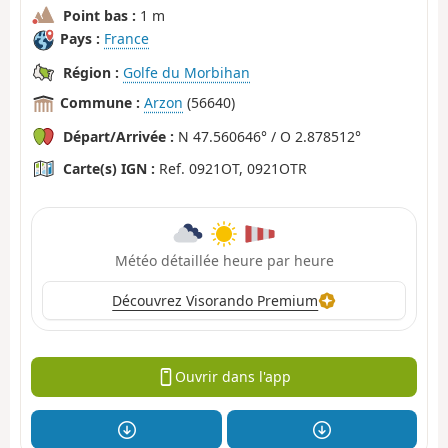
Point bas :
1 m
Pays :
France
Région :
Golfe du Morbihan
Commune :
Arzon
(56640)
Départ/Arrivée :
N 47.560646° / O 2.878512°
Carte(s) IGN :
Ref. 0921OT, 0921OTR
Météo détaillée heure par heure
Découvrez Visorando Premium
Ouvrir dans l'app