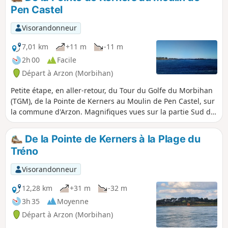
Pen Castel
Visorandonneur
7,01 km
+11 m
-11 m
2h 00
Facile
Départ à Arzon (Morbihan)
Petite étape, en aller-retour, du Tour du Golfe du Morbihan
(TGM), de la Pointe de Kerners au Moulin de Pen Castel, sur
la commune d'Arzon. Magnifiques vues sur la partie Sud du
golfe : Île-aux-Moines, îles Creizic, Brannec, Gohivan.
Baignades possibles à la belle saison en certains rares
De la Pointe de Kerners à la Plage du
endroits. Les anses de Kerners et Pen Castel sont plutôt
Tréno
vaseuses. En hiver, nombreux oiseaux, dont les
hivernants.Attention aux hautes mers de grandes marées,
Visorandonneur
surtout par temps agité, car certaines parties du sentier
sont submergées (indiquées sur le sentier). Vérifier les
12,28 km
+31 m
-32 m
heures et coefficients de marée avant de vous y engager !
3h 35
Moyenne
De novembre à avril, après les pluies, nombreuses parties
Départ à Arzon (Morbihan)
du sentier sont boueuses.