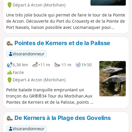
Départ à Arzon (Morbihan)
Une très jolie boucle qui permet de faire le tour de la Pointe
de Arzon. Découverte du Port du Crouesty et de la Pointe de
Port Navalo, liaison possible avec Locmariaquer pour
traverser de l'autre côté du golfe.
Pointes de Kerners et de la Palisse
Visorandonneur
6,36 km
+11 m
-11 m
1h 50
Facile
Départ à Arzon (Morbihan)
Petite balade tranquille empruntant un
tronçon du GR®®34 Tour du Morbihan.Aux
Pointes de Kerners et de la Palisse, points de
vue sur les nombreuses îles du Golfe vues
du côté Sud.Passage par l'Allée Couverte du
De Kerners à la Plage des Govelins
Grah Niol et le hameau pittoresque de
Kerners et sa chapelle.
Visorandonneur