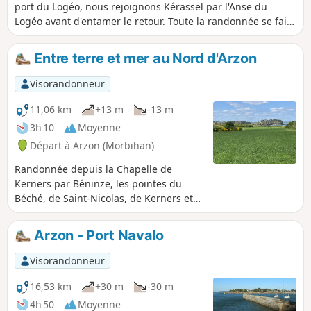
port du Logéo, nous rejoignons Kérassel par l'Anse du
Logéo avant d'entamer le retour. Toute la randonnée se fait
sur le chemin du littoral. Attention certains passages se
font sur la plage et peuvent être délicats lors des marées
Entre terre et mer au Nord d'Arzon
hautes ou/et grandes marées.
Visorandonneur
11,06 km
+13 m
-13 m
3h 10
Moyenne
Départ à Arzon (Morbihan)
Randonnée depuis la Chapelle de
Kerners par Béninze, les pointes du
Béché, de Saint-Nicolas, de Kerners et
de la Palisse puis retour à Kerners.
Terre, mer et village typique, bref, un
Arzon - Port Navalo
magnifique aperçu des paysages de la
presqu'île de Rhuys.
Visorandonneur
16,53 km
+30 m
-30 m
4h 50
Moyenne