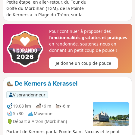
Petite étape, en aller-retour, du Tour du
Golfe du Morbihan (TGM), de la Pointe
de Kerners à la Plage du Tréno, sur la
commune d'Arzon. Magnifiques vues
sur la partie Sud du golfe et de son
Pour continuer à proposer des
entrée : Île-aux-Moines, Île de la
fonctionnalités gratuites et pratiques
Jument, Îles Longue, Creizic, Hent Tenn,
en randonnée, soutenez-nous en
Gavrinis, Er Lannic, petit et grand Veïzit,
donnant un petit coup de pouce !
vues sur Larmor-Baden, sur la rivière
d'Auray, sur Locmariaquer et sa Pointe
Je donne un coup de pouce
de Kerpenhir, vers le large et son
buisson de Méaban. Baignades
possibles à la Plage du Tréno et sur
De Kerners à Kerassel
quelques portions du sentier côtier.
Attention aux hautes mers de grandes
Visorandonneur
marées, surtout par temps agité.
19,08 km
+6 m
-6 m
5h 30
Moyenne
Départ à Arzon (Morbihan)
Partant de Kerners par la Pointe Saint-Nicolas et le petit