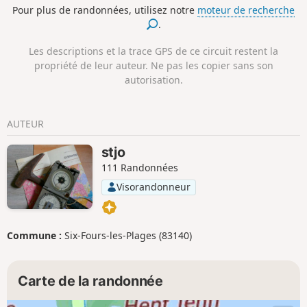
Pour plus de randonnées, utilisez notre
moteur de recherche
des chemins coupant les deux dernières pointes pour
.
rejoindre celle de Saint-Nicolas et son superbe sentier
littoral aux arbres spectaculaires qui n'attendent qu'une
Les descriptions et la trace GPS de ce circuit restent la
chose, celle d'être admiré une fois encore avant de
propriété de leur auteur. Ne pas les copier sans son
rejoindre le moulin de Pen Castel.
autorisation.
AUTEUR
stjo
111 Randonnées
Visorandonneur
Commune :
Six-Fours-les-Plages (83140)
Carte de la randonnée