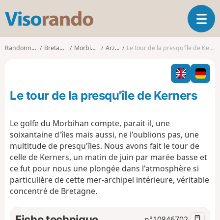
V
O
i
u
s
v
o
Randonnées
Bretagne
Morbihan
Arzon
Le tour de la presqu'île de Kerners
r
r
i
a
r
n
l
d
Le tour de la presqu'île de Kerners
a
o
n
a
Le golfe du Morbihan compte, parait-il, une
v
soixantaine d'îles mais aussi, ne l'oublions pas, une
i
multitude de presqu'îles. Nous avons fait le tour de
g
celle de Kerners, un matin de juin par marée basse et
a
t
ce fut pour nous une plongée dans l'atmosphère si
i
particulière de cette mer-archipel intérieure, véritable
o
concentré de Bretagne.
n
Fiche technique
n°
10846702