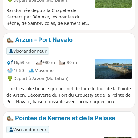
Randonnée depuis la Chapelle de
Kerners par Béninze, les pointes du
Béché, de Saint-Nicolas, de Kerners et
de la Palisse puis retour à Kerners.
Terre, mer et village typique, bref, un
Arzon - Port Navalo
magnifique aperçu des paysages de la
presqu'île de Rhuys.
Visorandonneur
16,53 km
+30 m
-30 m
4h 50
Moyenne
Départ à Arzon (Morbihan)
Une très jolie boucle qui permet de faire le tour de la Pointe
de Arzon. Découverte du Port du Crouesty et de la Pointe de
Port Navalo, liaison possible avec Locmariaquer pour
traverser de l'autre côté du golfe.
Pointes de Kerners et de la Palisse
Visorandonneur