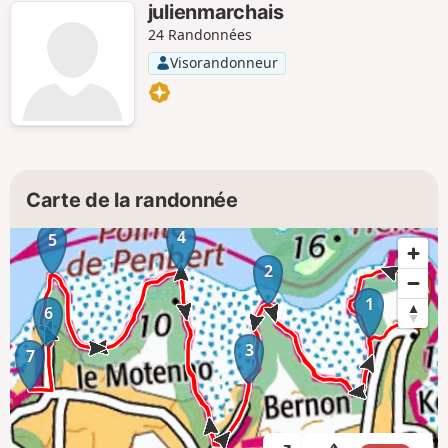
julienmarchais
24 Randonnées
Visorandonneur
Carte de la randonnée
4
5
2
1
6
3
7