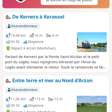
heures et coefficients de marée avant de vous y engager !
De novembre à avril, après les pluies, nombreuses parties
du sentier sont boueuses.
De Kerners à Kerassel
Visorandonneur
19,08 km
+6 m
-6 m
5h 30
Moyenne
Départ à Arzon (Morbihan)
Partant de Kerners par la Pointe Saint-Nicolas et le petit
port du Logéo, nous rejoignons Kérassel par l'Anse du
Logéo avant d'entamer le retour. Toute la randonnée se fait
sur le chemin du littoral. Attention certains passages se
font sur la plage et peuvent être délicats lors des marées
Entre terre et mer au Nord d'Arzon
hautes ou/et grandes marées.
Visorandonneur
11,06 km
+13 m
-13 m
3h 10
Moyenne
Départ à Arzon (Morbihan)