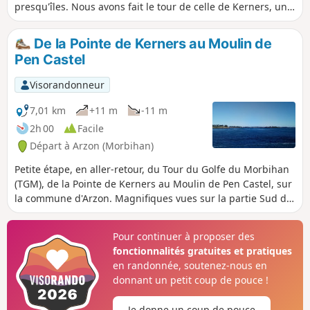
presqu'îles. Nous avons fait le tour de celle de Kerners, un
matin de juin par marée basse et ce fut pour nous une
plongée dans l'atmosphère si particulière de cette mer-
De la Pointe de Kerners au Moulin de
archipel intérieure, véritable concentré de Bretagne.
Pen Castel
Visorandonneur
7,01 km
+11 m
-11 m
2h 00
Facile
Départ à Arzon (Morbihan)
Petite étape, en aller-retour, du Tour du Golfe du Morbihan
(TGM), de la Pointe de Kerners au Moulin de Pen Castel, sur
la commune d'Arzon. Magnifiques vues sur la partie Sud du
golfe : Île-aux-Moines, îles Creizic, Brannec, Gohivan.
Baignades possibles à la belle saison en certains rares
Pour continuer à proposer des
endroits. Les anses de Kerners et Pen Castel sont plutôt
fonctionnalités gratuites et pratiques
vaseuses. En hiver, nombreux oiseaux, dont les
en randonnée, soutenez-nous en
hivernants.Attention aux hautes mers de grandes marées,
donnant un petit coup de pouce !
surtout par temps agité, car certaines parties du sentier
sont submergées (indiquées sur le sentier). Vérifier les
Je donne un coup de pouce