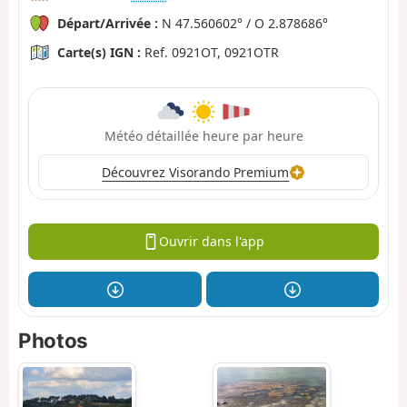
Départ/Arrivée :
N 47.560602° / O 2.878686°
Carte(s) IGN :
Ref. 0921OT, 0921OTR
Météo détaillée heure par heure
Découvrez Visorando Premium
Ouvrir dans l'app
Photos