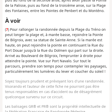
puis au fond de la seconde anse, après avoir passé la Pointe
de la Palisse, puis au fond de la troisième anse, sur la Plage
des Fontaines, entre les Pointes de Penbert et du Monténo.
À voir
(
7
) Pour rallonger la randonnée depuis la Plage du Tréno on
peut longer la plage et, à marée basse, rejoindre la Pointe
de Bilgroix, avec sa statue de Sainte-Anne. Si la marée est
haute, on peut rejoindre la pointe en continuant la Rue du
Port Douar jusqu'à la Rue du Dolmen qui part sur la droite.
Arrivé au Boulevard de Bilgroix, l'emprunter à droite pour
atteindre la pointe. Vue sur Port Navalo. Sur tout le
parcours, prendre son temps pour contempler les paysages,
particulièrement les lumières du lever et coucher du soleil !
Soyez toujours prudent et prévoyant lors d'une randonnée.
Visorando et l'auteur de cette fiche ne pourront pas être
tenus responsables en cas d'accident ou de désagrément
quelconque survenu sur ce circuit.
Les balisages GR® et PR® sont la propriété intellectuelle de
la Fédération Française de Randonnée Pédestre.