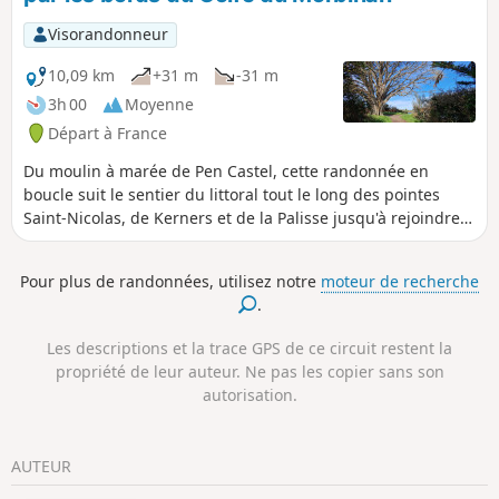
Visorandonneur
10,09 km
+31 m
-31 m
3h 00
Moyenne
Départ à France
Du moulin à marée de Pen Castel, cette randonnée en
boucle suit le sentier du littoral tout le long des pointes
Saint-Nicolas, de Kerners et de la Palisse jusqu'à rejoindre
un autre sentier s'enfonçant dans les terres pour atteindre
l'allée couverte de Grah Niol. Le retour se fait en partie dans
Pour plus de randonnées, utilisez notre
moteur de recherche
des chemins coupant les deux dernières pointes pour
.
rejoindre celle de Saint-Nicolas et son superbe sentier
littoral aux arbres spectaculaires qui n'attendent qu'une
Les descriptions et la trace GPS de ce circuit restent la
chose, celle d'être admiré une fois encore avant de
propriété de leur auteur. Ne pas les copier sans son
rejoindre le moulin de Pen Castel.
autorisation.
AUTEUR