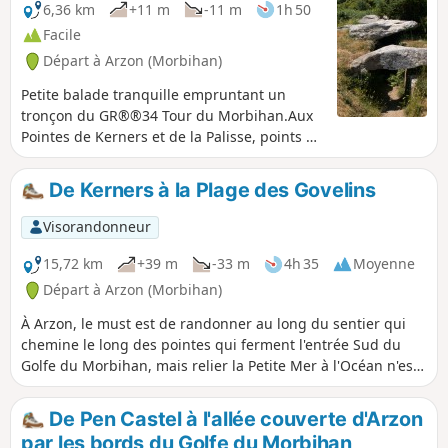
6,36 km
+11 m
-11 m
1h 50
Facile
Départ à Arzon (Morbihan)
Petite balade tranquille empruntant un
tronçon du GR®®34 Tour du Morbihan.Aux
Pointes de Kerners et de la Palisse, points de
vue sur les nombreuses îles du Golfe vues
du côté Sud.Passage par l'Allée Couverte du
De Kerners à la Plage des Govelins
Grah Niol et le hameau pittoresque de
Kerners et sa chapelle.
Visorandonneur
15,72 km
+39 m
-33 m
4h 35
Moyenne
Départ à Arzon (Morbihan)
À Arzon, le must est de randonner au long du sentier qui
chemine le long des pointes qui ferment l'entrée Sud du
Golfe du Morbihan, mais relier la Petite Mer à l'Océan n'est
pas sans charme et permet de comparer l'intimité du Golfe
au majestueux panorama du Mor Braz et des îles qui le
De Pen Castel à l'allée couverte d'Arzon
délimitent à l'horizon.
par les bords du Golfe du Morbihan