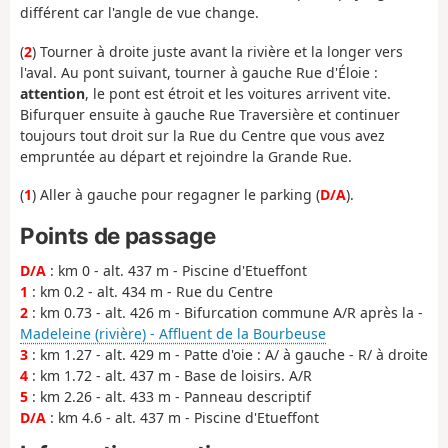
différent car l'angle de vue change.
(
2
) Tourner à droite juste avant la rivière et la longer vers
l'aval. Au pont suivant, tourner à gauche Rue d'Éloie :
attention
, le pont est étroit et les voitures arrivent vite.
Bifurquer ensuite à gauche Rue Traversière et continuer
toujours tout droit sur la Rue du Centre que vous avez
empruntée au départ et rejoindre la Grande Rue.
(
1
) Aller à gauche pour regagner le parking (
D/A
).
Points de passage
D/A
: km 0 - alt. 437 m - Piscine d'Etueffont
1
: km 0.2 - alt. 434 m - Rue du Centre
2
: km 0.73 - alt. 426 m - Bifurcation commune A/R après la -
Madeleine (rivière) - Affluent de la Bourbeuse
3
: km 1.27 - alt. 429 m - Patte d'oie : A/ à gauche - R/ à droite
4
: km 1.72 - alt. 437 m - Base de loisirs. A/R
5
: km 2.26 - alt. 433 m - Panneau descriptif
D/A
: km 4.6 - alt. 437 m - Piscine d'Etueffont