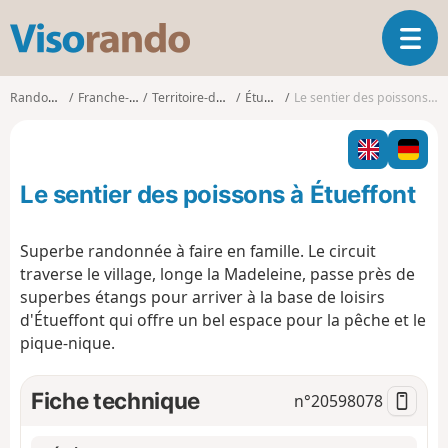
V
O
i
u
s
v
o
Randonnées
Franche-Comté
Territoire-de-Belfort
Étueffont
Le sentier des poissons à Étueffont
r
r
i
a
r
n
l
d
Le sentier des poissons à Étueffont
a
o
n
a
Superbe randonnée à faire en famille. Le circuit
v
traverse le village, longe la Madeleine, passe près de
i
superbes étangs pour arriver à la base de loisirs
g
d'Étueffont qui offre un bel espace pour la pêche et le
a
t
pique-nique.
i
o
Fiche technique
n°
20598078
n