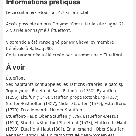
Informations pratiques
Le circuit aller-retour fait 4,7 km au total.
Accès possible en bus Optymo. Consulter le site : ligne 21-
22, arrêt Bonnaymé à Étueffont.
Visorando a été renseigné par Mr Chevalley membre
bénévole à Balisage90.
Cette randonnée a été créée par la commune d'Étueffont.
À voir
Étueffont
Ses habitants sont appelés les Taffions (d'après le patois).
Toponymie : Étueffont-Bas : Estuefon (1260), Eytauffen
(1296), Eitufun (1316), Stauffen prope Rotenburg (1337),
Stoffen/Eisthoffan (1427), Nider Stauffen (1579), Estueffond
(1779). En allemand : Nieder Stauffen.
Étueffont-Haut: Ober Stauffen (1579), Estueffon-Dessus
(1620), Stueffon/Stouffont/Stueffont (1533), Étuffont le Haut
(1793), Étueffont-Haut (1801). En allemand : Ober Stauffen.
Pendant l'antiquité, un camp fortifié gallo-romain est