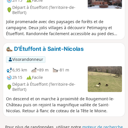
2h 15
Facile
Départ à Étueffont (Territoire-de-
Belfort)
Jolie promenade avec des paysages de forêts et de
campagne. Deux jolis villages à découvrir Petimagny et
Étueffont. Randonnée facilement accessible au pied des
Vosges, à 15km de Belfort. La randonnée est balisée avec un
Anneau Vert.
D'Étuffont à Saint-Nicolas
Visorandonneur
6,95 km
+89 m
-81 m
2h 15
Facile
Départ à Étueffont (Territoire-de-
Belfort)
On descend et on marche à proximité de Rougemont-le-
Château puis on rejoint la magnifique vallée de Saint-
Nicolas. Retour à flanc de coteau de la Tête le Moine.
Pour plus de randonnées, utilisez notre
moteur de recherche