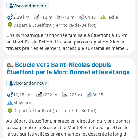
Visorandonneur
2,29 km
+12 m
-13 m
0h 40
Facile
Départ à Étueffont (Territoire-de-Belfort)
Une sympathique randonnée familiale à Étueffont à 15 km
au Nord-Est de Belfort. Un beau parcours plat de 2 km, à
travers prairies et vergers, accessible aux familles même
avec une poussette. Le circuit est balisé.
Boucle vers Saint-Nicolas depuis
Étueffont par le Mont Bonnet et les étangs
Visorandonneur
10,15 km
+232 m
-225 m
3h 35
Moyenne
Départ à Étueffont (Territoire-de-Belfort)
Au départ d'Étueffont, montée en direction du Mont Bonnet,
passage entre la Brosse et le Mont Bonnet pour profiter de
la vue sur les vallées environnantes, et descente le long des