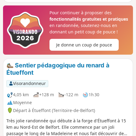
étangs, puis suivi de la rivière Saint-Nicolas jusqu'à la
chapelle éponyme dans ce hameau. Retour par la petite
Pour continuer à proposer des
route direction Étueffont et en empruntant le sentier balisé
fonctionnalités gratuites et pratiques
Anneau Rouge, et plus loin un sentier non balisé puis,
en randonnée, soutenez-nous en
depuis la ferme des Échancées, le Chemin de Découverte
donnant un petit coup de pouce !
du Renard.
Je donne un coup de pouce
Sentier pédagogique du renard à
Étueffont
Visorandonneur
4,05 km
+128 m
-122 m
1h 30
Moyenne
Départ à Étueffont (Territoire-de-Belfort)
Très jolie randonnée qui débute à la forge d'Étueffont à 15
km au Nord-Est de Belfort. Elle commence par un joli
passage le long de la Madeleine et nous fait découvrir de