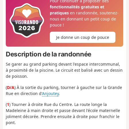
Pour continuer à proposer des
fonctionnalités gratuites et
pratiques
en randonnée, soutenez-
nous en donnant un petit coup de
pouce !
Je donne un coup de pouce
Description de la randonnée
Se garer au grand parking devant l'espace intercommunal,
à proximité de la piscine. Le circuit est balisé avec un dessin
de poisson.
(
D/A
) À la sortie du parking, tourner à gauche sur la Grande
Rue en direction d'
Anjoutey
.
(
1
) Tourner à droite Rue du Centre. La route longe la
Madeleine à main droite et passe devant l'école maternelle
joliment décorée. Prendre ensuite à droite pour franchir le
pont.