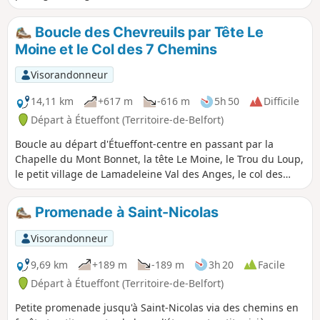
superbes paysages de forêts et de prairies d'altitude. À la
chapelle du Mont Bonnet vous découvrirez un morceau de
Boucle des Chevreuils par Tête Le
notre histoire.
Moine et le Col des 7 Chemins
Visorandonneur
14,11 km
+617 m
-616 m
5h 50
Difficile
Départ à Étueffont (Territoire-de-Belfort)
Boucle au départ d'Étueffont-centre en passant par la
Chapelle du Mont Bonnet, la tête Le Moine, le Trou du Loup,
le petit village de Lamadeleine Val des Anges, le col des
Sept Chemins (abri ouvert), la Tête des Mineurs et le lieu-dit
Le Châtelat.Suivre le balisage du Club Vosgien "Anneau
Promenade à Saint-Nicolas
Jaune".
Visorandonneur
9,69 km
+189 m
-189 m
3h 20
Facile
Départ à Étueffont (Territoire-de-Belfort)
Petite promenade jusqu'à Saint-Nicolas via des chemins en