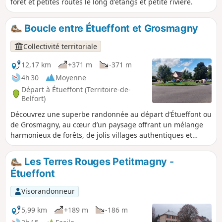
forêt et petites routes le long d'étangs et petite rivière.
Boucle entre Étueffont et Grosmagny
Collectivité territoriale
12,17 km
+371 m
-371 m
4h 30
Moyenne
Départ à Étueffont (Territoire-de-
Belfort)
Découvrez une superbe randonnée au départ d’Étueffont ou
de Grosmagny, au cœur d’un paysage offrant un mélange
harmonieux de forêts, de jolis villages authentiques et
d’étangs paisibles. Parfaitement adaptée aux amateurs de
nature, ce circuit vous mènera à découvrir de splendides
Les Terres Rouges Petitmagny -
paysages des Vosges du Sud. Laissez-vous séduire par la
Étueffont
quiétude des forêts et la fraîcheur des étangs, véritables
refuges de biodiversité. Le départ est au pied des Vosges à
Visorandonneur
une quinzaine de kilomètres au Nord de Belfort. Le sentier
est balisé.
5,99 km
+189 m
-186 m